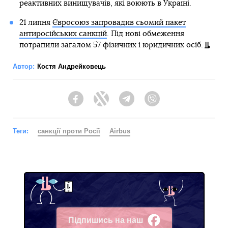
реактивних винищувачів, які воюють в Україні.
21 липня
Євросоюз запровадив сьомий пакет
антиросійських санкцій
. Під нові обмеження
потрапили загалом 57 фізичних і юридичних осіб.
Автор:
Костя Андрейковець
Facebook
Twitter
Telegram
Viber
Теги:
санкції проти Росії
Airbus
Підпишись на наш
Facebook