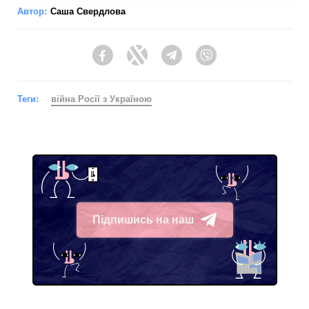
Автор:
Саша Свердлова
Facebook
Twitter
Telegram
Viber
Теги:
війна Росії з Україною
Підпишись на наш
Telegram