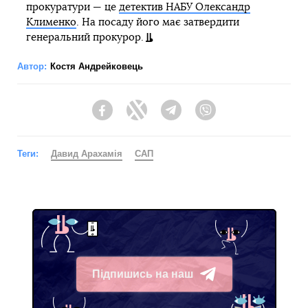
прокуратури — це
детектив НАБУ Олександр
Клименко
. На посаду його має затвердити
генеральний прокурор.
Автор:
Костя Андрейковець
Facebook
Twitter
Telegram
Viber
Теги:
Давид Арахамія
САП
Підпишись на наш
Telegram