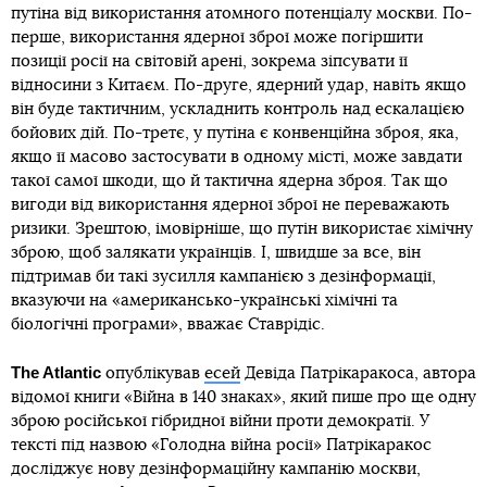
путіна від використання атомного потенціалу москви. По-
перше, використання ядерної зброї може погіршити
позиції росії на світовій арені, зокрема зіпсувати її
відносини з Китаєм. По-друге, ядерний удар, навіть якщо
він буде тактичним, ускладнить контроль над ескалацією
бойових дій. По-третє, у путіна є конвенційна зброя, яка,
якщо її масово застосувати в одному місті, може завдати
такої самої шкоди, що й тактична ядерна зброя. Так що
вигоди від використання ядерної зброї не переважають
ризики. Зрештою, імовірніше, що путін використає хімічну
зброю, щоб залякати українців. І, швидше за все, він
підтримав би такі зусилля кампанією з дезінформації,
вказуючи на «американсько-українські хімічні та
біологічні програми», вважає Ставрідіс.
The Atlantic
опублікував
есей
Девіда Патрікаракоса, автора
відомої книги «Війна в 140 знаках», який пише про ще одну
зброю російської гібридної війни проти демократії. У
тексті під назвою «Голодна війна росії» Патрікаракос
досліджує нову дезінформаційну кампанію москви,