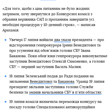
«Для того, щоби з цим питанням не було жодних
затримок, хочу звернутися до Конкурсної комісії з
обрання керівника САП із проханням завершити усі
необхідні процедури у 10-денний строк», — написав
Арахамія.
Увечері 17 липня вийшли
два укази
президента — про
відсторонення генпрокурора Ірини Венедіктової та
про усунення від обовʼязків голови СБУ Івана
Баканова. Поки обовʼязки генпрокурора виконуватиме
заступник Венедіктової Олексій Симоненко, а голови
СБУ — перший заступник Василь Малюк.
18 липня Зеленський подав до Ради подання на
звільнення
Венедіктової
та
Баканова
. Уранці 19 липня
президент звільнив заступника голови Служби
безпеки та
змінив начальників СБУ в пʼяти областях
.
19 липня комісія визначила переможця конкурсу на
посаду голови Спеціалізованої антикорупційної