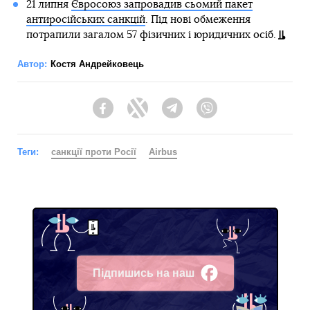
21 липня
Євросоюз запровадив сьомий пакет
антиросійських санкцій
. Під нові обмеження
потрапили загалом 57 фізичних і юридичних осіб.
Автор:
Костя Андрейковець
Facebook
Twitter
Telegram
Viber
Теги:
санкції проти Росії
Airbus
Підпишись на наш
Facebook