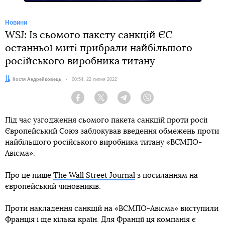
Новини
WSJ: Із сьомого пакету санкцій ЄС
останньої миті прибрали найбільшого
російського виробника титану
Автор:
Костя Андрейковець
Дата:
00:54, 22 липня 2022
Facebook
Twitter
Telegram
Viber
Під час узгодження сьомого пакета санкцій проти росії
Європейський Союз заблокував введення обмежень проти
найбільшого російського виробника титану «ВСМПО-
Авісма».
Про це пише
The Wall Street Journal
з посиланням на
європейський чиновників.
Проти накладення санкцій на «ВСМПО-Авісма» виступили
Франція і ще кілька країн. Для Франції ця компанія є