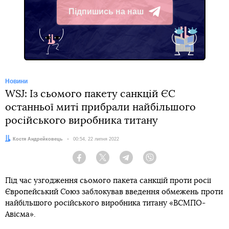
Підпишись на наш
Telegram
Новини
WSJ: Із сьомого пакету санкцій ЄС
останньої миті прибрали найбільшого
російського виробника титану
Автор:
Костя Андрейковець
Дата:
00:54, 22 липня 2022
Facebook
Twitter
Telegram
Viber
Під час узгодження сьомого пакета санкцій проти росії
Європейський Союз заблокував введення обмежень проти
найбільшого російського виробника титану «ВСМПО-
Авісма».