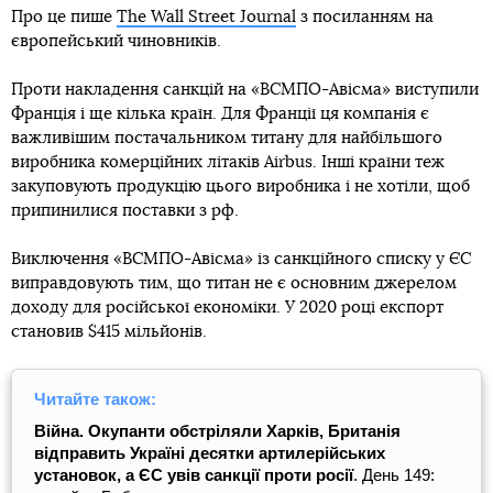
Про це пише
The Wall Street Journal
з посиланням на
європейський чиновників.
Проти накладення санкцій на «ВСМПО-Авісма» виступили
Франція і ще кілька країн. Для Франції ця компанія є
важливішим постачальником титану для найбільшого
виробника комерційних літаків Airbus. Інші країни теж
закуповують продукцію цього виробника і не хотіли, щоб
припинилися поставки з рф.
Виключення «ВСМПО-Авісма» із санкційного списку у ЄС
виправдовують тим, що титан не є основним джерелом
доходу для російської економіки. У 2020 році експорт
становив $415 мільйонів.
Читайте також:
Війна. Окупанти обстріляли Харків, Британія
відправить Україні десятки артилерійських
установок, а ЄС увів санкції проти росії
. День 149: