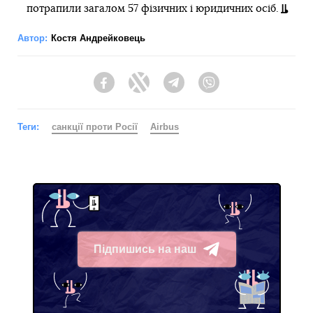
потрапили загалом 57 фізичних і юридичних осіб.
Автор:
Костя Андрейковець
Facebook
Twitter
Telegram
Viber
Теги:
санкції проти Росії
Airbus
Підпишись на наш
Telegram