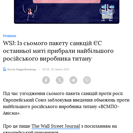
Новини
WSJ: Із сьомого пакету санкцій ЄС
останньої миті прибрали найбільшого
російського виробника титану
Автор:
Костя Андрейковець
Дата:
00:54, 22 липня 2022
Facebook
Twitter
Telegram
Viber
Під час узгодження сьомого пакета санкцій проти росії
Європейський Союз заблокував введення обмежень проти
найбільшого російського виробника титану «ВСМПО-
Авісма».
Про це пише
The Wall Street Journal
з посиланням на
європейський чиновників.