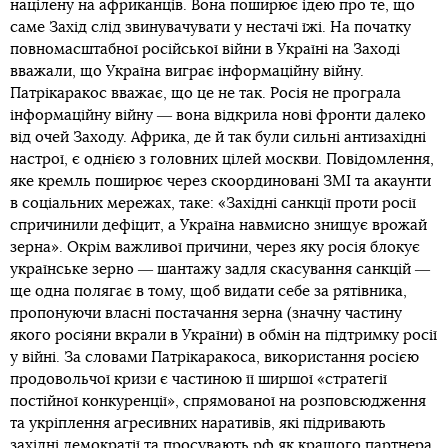
націлену на африканців. Вона поширює ідею про те, що
саме Захід слід звинувачувати у нестачі їжі. На початку
повномасштабної російської війни в Україні на Заході
вважали, що Україна виграє інформаційну війну.
Патрікаракос вважає, що це не так. Росія не програла
інформаційну війну ― вона відкрила нові фронти далеко
від очей Заходу. Африка, де й так були сильні антизахідні
настрої, є однією з головних цілей москви. Повідомлення,
яке кремль поширює через скоординовані ЗМІ та акаунти
в соціальних мережах, таке: «​​Західні санкції проти росії
спричинили дефіцит, а Україна навмисно знищує врожай
зерна». Окрім важливої ​​причини, через яку росія блокує
українське зерно ― шантажу задля скасування санкцій ―
ще одна полягає в тому, щоб видати себе за рятівника,
пропонуючи власні постачання зерна (значну частину
якого росіяни вкрали в України) в обмін на підтримку росії
у війні. За словами Патрікаракоса, використання росією
продовольчої кризи є частиною її ширшої «стратегії
постійної конкуренції», спрямованої на розповсюдження
та укріплення агресивних наративів, які підривають
західні демократії та просувають рф як кращого партнера