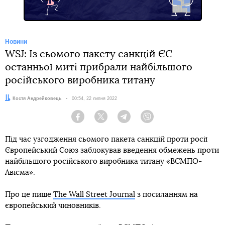
Новини
WSJ: Із сьомого пакету санкцій ЄС
останньої миті прибрали найбільшого
російського виробника титану
Автор:
Костя Андрейковець
Дата:
00:54, 22 липня 2022
Facebook
Twitter
Telegram
Viber
Під час узгодження сьомого пакета санкцій проти росії
Європейський Союз заблокував введення обмежень проти
найбільшого російського виробника титану «ВСМПО-
Авісма».
Про це пише
The Wall Street Journal
з посиланням на
європейський чиновників.