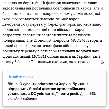
на волю до боротьби. Ці фактори включають не лише
задоволення від постачання боєприпасів та харчів, але й
більш тонкі питання — наприклад, чому армія воює, які
жахи розгортаються навколо, чи має ворог
деморалізуючу перевагу. Серед факторів, що негативно
впливають на моральний стан війська — корупція,
безробіття, зростання вартості життя та політична
поляризація. The Economist попросив MCOSM створити
новий прогноз для поточної фази війни, враховуючи
російську перевагу в артилерії та взявши до уваги дані
щодо мотивації. MCOSM оцінив шанси як України, так і
росії у 5 балів із 7 — іншими словами, як затяжну нічию.
Читайте також:
Війна. Окупанти обстріляли Харків, Британія
відправить Україні десятки артилерійських
установок, а ЄС увів санкції проти росії
. День 149:
онлайн «Бабеля»