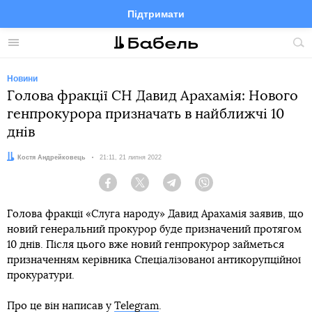
Підтримати
Facebook
Telegram
Twitter
Instagram
Меню
По
по
сай
Новини
Голова фракції СН Давид Арахамія: Нового
генпрокурора призначать в найближчі 10
днів
Автор:
Костя Андрейковець
Дата:
21:11, 21 липня 2022
Facebook
Twitter
Telegram
Viber
Голова фракції «Слуга народу» Давид Арахамія заявив, що
новий генеральний прокурор буде призначений протягом
10 днів. Після цього вже новий генпрокурор займеться
призначенням керівника Спеціалізованої антикорупційної
прокуратури.
Про це він написав у
Telegram
.