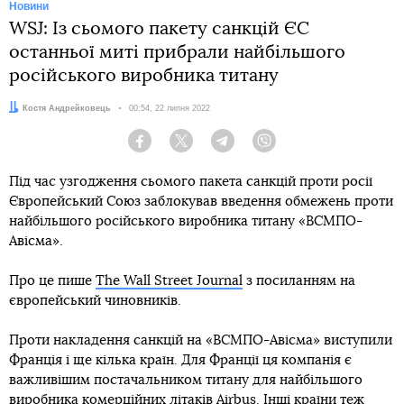
Новини
WSJ: Із сьомого пакету санкцій ЄС
останньої миті прибрали найбільшого
російського виробника титану
Автор:
Костя Андрейковець
Дата:
00:54, 22 липня 2022
Facebook
Twitter
Telegram
Viber
Під час узгодження сьомого пакета санкцій проти росії
Європейський Союз заблокував введення обмежень проти
найбільшого російського виробника титану «ВСМПО-
Авісма».
Про це пише
The Wall Street Journal
з посиланням на
європейський чиновників.
Проти накладення санкцій на «ВСМПО-Авісма» виступили
Франція і ще кілька країн. Для Франції ця компанія є
важливішим постачальником титану для найбільшого
виробника комерційних літаків Airbus. Інші країни теж