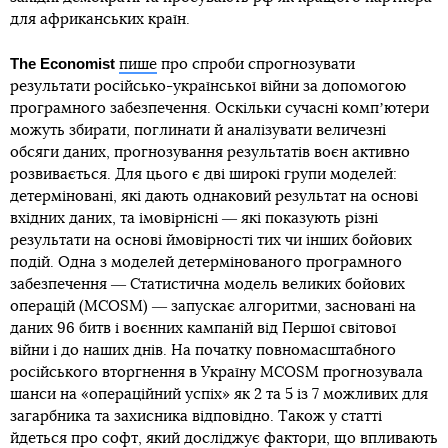
для африканських країн.
The Economist
пише
про спроби спрогнозувати
результати російсько-української війни за допомогою
програмного забезпечення. Оскільки сучасні компʼютери
можуть збирати, поглинати й аналізувати величезні
обсяги даних, прогнозування результатів воєн активно
розвивається. Для цього є дві широкі групи моделей:
детерміновані, які дають однаковий результат на основі
вхідних даних, та імовірнісні ― які показують різні
результати на основі ймовірності тих чи інших бойових
подій. Одна з моделей детермінованого програмного
забезпечення ― Статистична модель великих бойових
операцій (MCOSM) ― запускає алгоритми, засновані на
даних 96 битв і воєнних кампаній від Першої світової
війни і до наших днів. На початку повномасштабного
російського вторгнення в Україну MCOSM прогнозувала
шанси на «операційний успіх» як 2 та 5 із 7 можливих для
загарбника та захисника відповідно. Також у статті
йдеться про софт, який досліджує фактори, що впливають