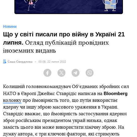
Новини
Що у світі писали про війну в Україні 21
липня.
Огляд публікацій провідних
іноземних видань
Автор:
Саша Свердлова
Дата:
00:08, 22 липня 2022
Facebook
Twitter
Telegram
Viber
Колишній головнокомандувач Обʼєднаних збройних сил
Bloomberg
НАТО в Європі Джеймс Ставрідіс написав на
колонку
про ймовірність того, що путін використає
ядерну чи іншу зброю масового ураження в Україні.
Ставрідіс вважає, що ймовірність застосування ядерної
зброї російським президентом украй низька, однак
замість цього він може використати хімічну зброю. На
думку автора, є три ключові фактори, які стримують