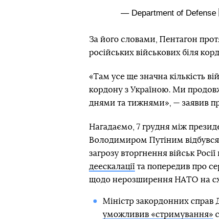
— Department of Defense
За його словами, Пентагон прот
російських військових біля кор
«Там усе ще значна кількість вій
кордону з Україною. Ми продов
днями та тижнями», — заявив п
Нагадаємо, 7 грудня між през
Володимиром Путіним відбувся в
загрозу вторгнення військ Росії 
деескалації
та попередив про се
щодо нерозширення НАТО на сх
Міністр закордонних справ 
уможливив «стримування»
с