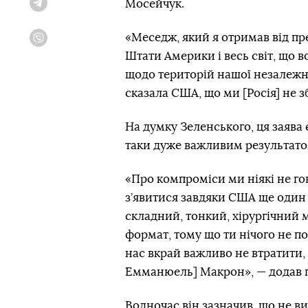
Мосейчук.
Telegram
«Меседж, який я отримав від п
Viber
Штати Америки і весь світ, що 
щодо територій нашої незалежно
сказала США, що ми [Росія] не з
На думку Зеленського, ця заява 
таки дуже важливим результато
«Про компроміси ми ніякі не го
з’явитися завдяки США ще один
складний, тонкий, хірургічний
формат, тому що ти нічого не п
нас вкрай важливо не втратити,
Емманюель] Макрон», — додав п
Водночас він зазначив, що не в