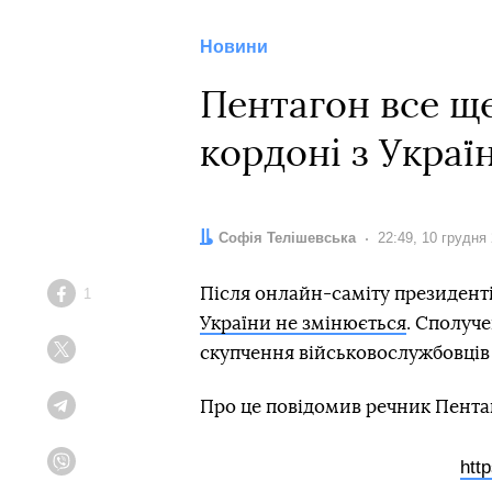
Новини
Пентагон все ще
кордоні з Украї
Автор:
Софія Телішевська
Дата:
22:49, 10 грудня
Після онлайн-саміту президенті
1
Facebook
України не змінюється
. Сполуч
скупчення військовослужбовців 
Twitter
Про це повідомив речник Пента
Telegram
htt
Viber