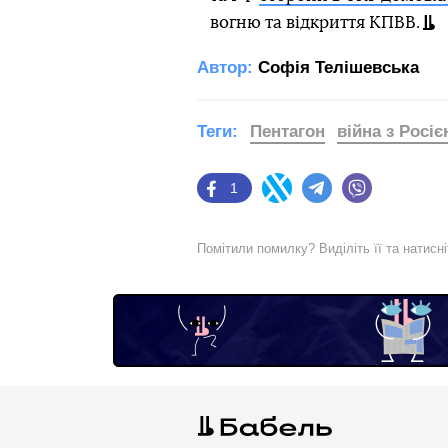
вогню та відкриття КПВВ.
Автор:
Софія Телішевська
Теги:
Пентагон
війна з Росі
1
Facebook
Twitter
Telegram
Viber
Помітили помилку? Виділіть її та натисн