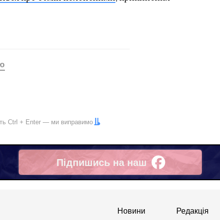
єю
іть
Ctrl
+
Enter
— ми виправимо
Підпишись на наш
Facebook
Новини
Редакція