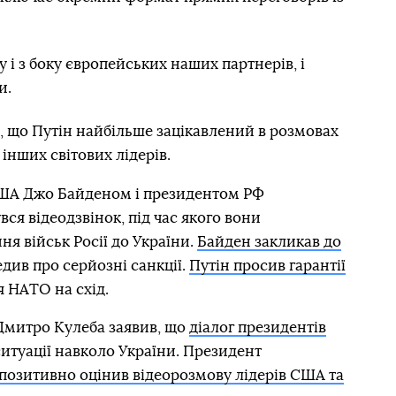
 і з боку європейських наших партнерів, і
и.
, що Путін найбільше зацікавлений в розмовах
інших світових лідерів.
США Джо Байденом і президентом РФ
я відеодзвінок, під час якого вони
ня військ Росії до України.
Байден закликав до
див про серйозні санкції.
Путін просив гарантії
НАТО на схід.
Дмитро Кулеба заявив, що
діалог президентів
итуації навколо України. Президент
позитивно оцінив відеорозмову лідерів США та