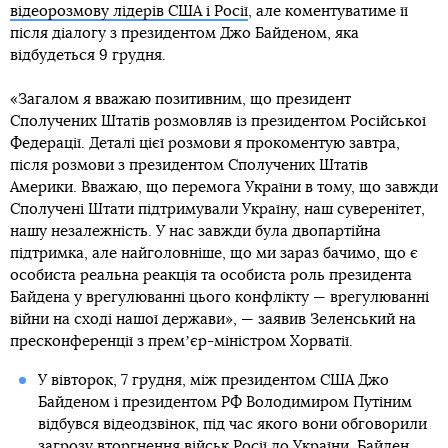
відеорозмову лідерів США і Росії
, але коментуватиме її
після діалогу з президентом Джо Байденом, яка
відбудеться 9 грудня.
«Загалом я вважаю позитивним, що президент
Сполучених Штатів розмовляв із президентом Російської
Федерації. Деталі цієї розмови я прокоментую завтра,
після розмови з президентом Сполучених Штатів
Америки. Вважаю, що перемога України в тому, що завжди
Сполучені Штати підтримували Україну, наш суверенітет,
нашу незалежність. У нас завжди була двопартійна
підтримка, але найголовніше, що ми зараз бачимо, що є
особиста реальна реакція та особиста роль президента
Байдена у врегулюванні цього конфлікту — врегулюванні
війни на сході нашої держави», — заявив Зеленський на
пресконференції з премʼєр-міністром Хорватії.
У вівторок, 7 грудня, між президентом США Джо
Байденом і президентом РФ Володимиром Путіним
відбувся відеодзвінок, під час якого вони обговорили
загрозу вторгнення військ Росії до України.
Байден