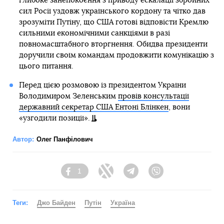
глибоке занепокоєння з приводу ескалації збройних
сил Росії уздовж українського кордону та чітко дав
зрозуміти Путіну, що США готові відповісти Кремлю
сильними економічними санкціями в разі
повномасштабного вторгнення. Обидва президенти
доручили своїм командам продовжити комунікацію з
цього питання.
Перед цією розмовою із президентом України
Володимиром Зеленським
провів консультації
державний секретар США Ентоні Блінкен
, вони
«узгодили позиції».
Автор:
Олег Панфілович
1
Facebook
Twitter
Telegram
Viber
Теги:
Джо Байден
Путін
Україна