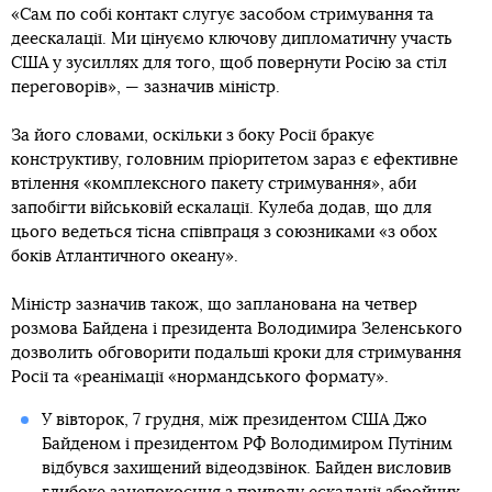
«Сам по собі контакт слугує засобом стримування та
деескалації. Ми цінуємо ключову дипломатичну участь
США у зусиллях для того, щоб повернути Росію за стіл
переговорів», — зазначив міністр.
За його словами, оскільки з боку Росії бракує
конструктиву, головним пріоритетом зараз є ефективне
втілення «комплексного пакету стримування», аби
запобігти військовій ескалації. Кулеба додав, що для
цього ведеться тісна співпраця з союзниками «з обох
боків Атлантичного океану».
Міністр зазначив також, що запланована на четвер
розмова Байдена і президента Володимира Зеленського
дозволить обговорити подальші кроки для стримування
Росії та «реанімації «нормандського формату».
У вівторок, 7 грудня, між президентом США Джо
Байденом і президентом РФ Володимиром Путіним
відбувся захищений відеодзвінок. Байден висловив