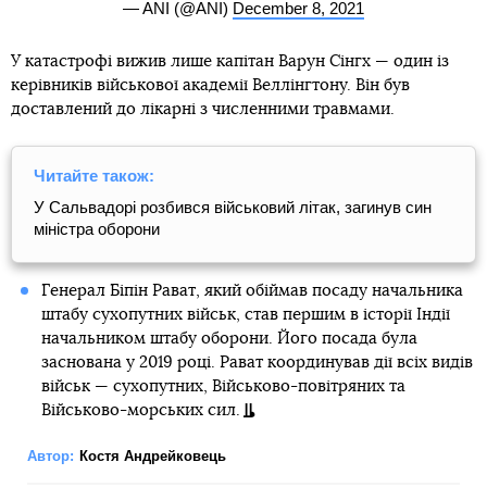
— ANI (@ANI)
December 8, 2021
У катастрофі вижив лише капітан Варун Сінгх — один із
керівників військової академії Веллінгтону. Він був
доставлений до лікарні з численними травмами.
Читайте також:
У Сальвадорі розбився військовий літак, загинув син
міністра оборони
Генерал Біпін Рават, який обіймав посаду начальника
штабу сухопутних військ, став першим в історії Індії
начальником штабу оборони. Його посада була
заснована у 2019 році. Рават координував дії всіх видів
військ — сухопутних, Військово-повітряних та
Військово-морських сил.
Автор:
Костя Андрейковець