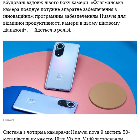
вбудовані вздовж лівого боку камери. «Флагманська
камера поєднує потужне апаратне забезпечення з
інноваційним програмним забезпеченням Huawei для
відмінної продуктивності камери в цьому ціновому
діапазоні», — йдеться в релізі.
Huawei
Система з чотирма камерами Huawei nova 9 містить 50-
мегапіксельну камеру Ultra Vision. У ній застосували