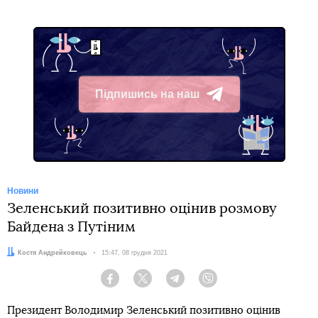
Підпишись на наш
Telegram
Новини
Зеленський позитивно оцінив розмову
Байдена з Путіним
Автор:
Костя Андрейковець
Дата:
15:47, 08 грудня 2021
Facebook
Twitter
Telegram
Viber
Президент Володимир Зеленський позитивно оцінив