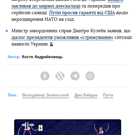
закликав до мирної деескалації
та попередив про
серйозні санкції.
Путін просив гарантії від США
щодо
нерозширення НАТО на схід.
Міністр закордонних справ Дмитро Кулеба заявив, що
діалог президентів уможливив «стримування»
ситуації
навколо України.
Автор:
Костя Андрейковець
Facebook
Twitter
Telegram
Viber
Теги:
Володимир Зеленський
Джо Байден
Путін