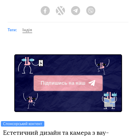
Facebook
Twitter
Telegram
Viber
Теги:
Індія
Підпишись на наш
Telegram
Спонсорський контент
Естетичний дизайн та камера з вау-