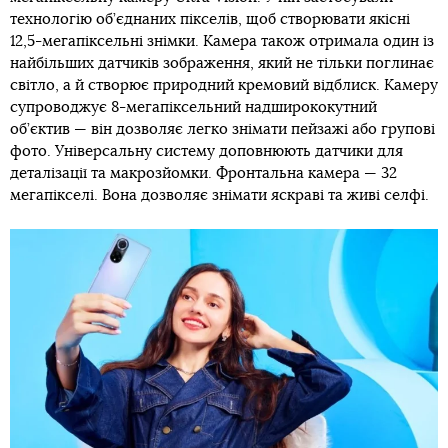
технологію об’єднаних пікселів, щоб створювати якісні
12,5-мегапіксельні знімки. Камера також отримала один із
найбільших датчиків зображення, який не тільки поглинає
світло, а й створює природний кремовий відблиск. Камеру
супроводжує 8-мегапіксельний надширококутний
об’єктив — він дозволяє легко знімати пейзажі або групові
фото. Універсальну систему доповнюють датчики для
деталізації та макрозйомки. Фронтальна камера — 32
мегапікселі. Вона дозволяє знімати яскраві та живі селфі.