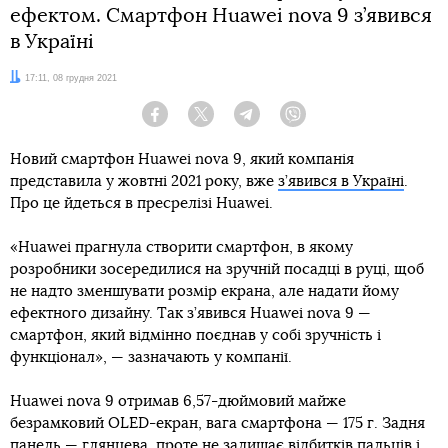
ефектом. Смартфон Huawei nova 9 з’явився
в Україні
Дата:
17:11, 08 грудня 2021
Facebook
Twitter
Telegram
Viber
Новий смартфон Huawei nova 9, який компанія
представила у жовтні 2021 року, вже
з’явився в Україні
.
Про це йдеться в пресрелізі Huawei.
«Huawei прагнула створити смартфон, в якому
розробники зосередилися на зручній посадці в руці, щоб
не надто зменшувати розмір екрана, але надати йому
ефектного дизайну. Так з’явився Huawei nova 9 —
смартфон, який відмінно поєднав у собі зручність і
функціонал», — зазначають у компанії.
Huawei nova 9 отримав 6,57-дюймовий майже
безрамковий OLED-екран, вага смартфона — 175 г. Задня
панель — глянцева, проте не залишає відбитків пальців і