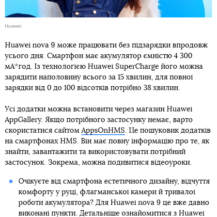
Huawei
Huawei nova 9 може працювати без підзарядки впродовж
усього дня. Смартфон має акумулятор ємністю 4 300
мА*год. Із технологією Huawei SuperCharge його можна
зарядити наполовину всього за 15 хвилин, для повної
зарядки від 0 до 100 відсотків потрібно 38 хвилин.
Усі додатки можна встановити через магазин Huawei
AppGallery. Якщо потрібного застосунку немає, варто
скористатися сайтом
AppsOnHMS
. Це пошуковик додатків
на смартфонах HMS. Він має повну інформацію про те, як
знайти, завантажити та використовувати потрібний
застосунок. Зокрема, можна подивитися відеоуроки.
Очікуєте від смартфона естетичного дизайну, відчуття
комфорту у руці, флагманської камери й тривалої
роботи акумулятора? Для Huawei nova 9 це вже давно
виконані пункти. Детальніше ознайомитися з Huawei