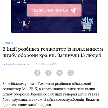
Підпишись на наш
Telegram
Новини
В Індії розбився гелікоптер із начальником
штабу оборони країни. Загинули 13 людей
Автор:
Костя Андрейковець
Дата:
17:18, 08 грудня 2021
Facebook
Twitter
Telegram
Viber
В індійському штаті Тамілнад розбився військовий
гелікоптер Мі-17В-5, в якому знаходилися начальник
штабу оборони Збройних сил Індії генерал Біпін Рават і
його дружина, а також 11 військовослужбовців. Вижити
вдалося лише одній людині.