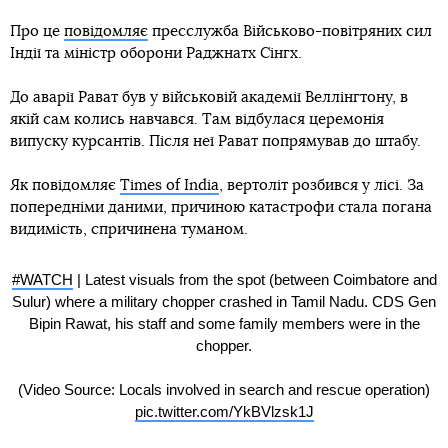
Про це
повідомляє
пресслужба Військово-повітряних сил
Індії та міністр оборони Раджнатх Сінгх.
До аварії Рават був у військовій академії Веллінгтону, в
якій сам колись навчався. Там відбулася церемонія
випуску курсантів. Після неї Рават попрямував до штабу.
Як повідомляє
Times of India
, вертоліт розбився у лісі. За
попередніми даними, причиною катастрофи стала погана
видимість, спричинена туманом.
#WATCH
| Latest visuals from the spot (between Coimbatore and
Sulur) where a military chopper crashed in Tamil Nadu. CDS Gen
Bipin Rawat, his staff and some family members were in the
chopper.
(Video Source: Locals involved in search and rescue operation)
pic.twitter.com/YkBVlzsk1J