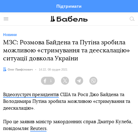
Підтримати
Facebook
Telegram
Twitter
Instagram
Меню
По
по
сай
Новини
МЗС: Розмова Байдена та Путіна зробила
можливою «стримування та деескалацію»
ситуації довкола України
Автор:
Олег Панфілович
Дата:
14:22, 08 грудня 2021
1
Facebook
Twitter
Telegram
Viber
Відеозустріч президентів
США та Росії Джо Байдена та
Володимира Путіна зробила можливою «стримування та
деескалацію».
Про це заявив міністр закордонних справ Дмитро Кулеба,
повідомляє
Reuters
.