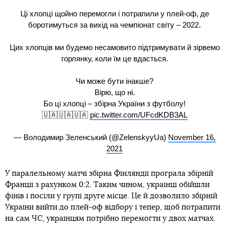
Ці хлопці щойно перемогли і потрапили у плей-оф, де
боротимуться за вихід на чемпіонат світу – 2022.
Цих хлопців ми будемо несамовито підтримувати й зірвемо
горлянку, коли їм це вдасться.
Чи може бути інакше?
Вірю, що ні.
Бо ці хлопці – збірна України з футболу!
🇺🇦🇺🇦🇺🇦
pic.twitter.com/UFcdKDB3AL
— Володимир Зеленський (@ZelenskyyUa)
November 16,
2021
У паралельному матчі збірна Фінляндії програла збірній
Франції з рахунком 0:2. Таким чином, українці обійшли
фінів і посіли у групі друге місце. Це й дозволило збірній
України вийти до плей-оф відбору і тепер, щоб потрапити
на сам ЧС, українцям потрібно перемогти у двох матчах.