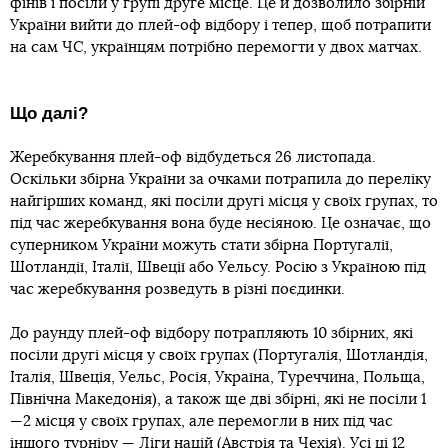
фінів і посіли у групі друге місце. Це й дозволило збірній
України вийти до плей-оф відбору і тепер, щоб потрапити
на сам ЧС, українцям потрібно перемогти у двох матчах.
Що далі?
Жеребкування плей-оф відбудеться 26 листопада.
Оскільки збірна України за очками потрапила до переліку
найгірших команд, які посіли другі місця у своїх групах, то
під час жеребкування вона буде несіяною. Це означає, що
суперником України можуть стати збірна Португалії,
Шотландії, Італії, Швеції або Уельсу. Росію з Україною під
час жеребкування розведуть в різні поєдинки.
До раунду плей-оф відбору потрапляють 10 збірних, які
посіли другі місця у своїх групах (Португалія, Шотландія,
Італія, Швеція, Уельс, Росія, Україна, Туреччина, Польща,
Північна Македонія), а також ще дві збірні, які не посіли 1
—2 місця у своїх групах, але перемогли в них під час
іншого турніру — Ліги націй (Австрія та Чехія). Усі ці 12