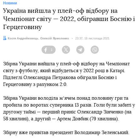
Новини
Україна вийшла у плей-оф відбору на
Чемпіонат світу — 2022, обігравши Боснію і
Герцеговину
Автори:
Костя Андрейковець
,
Олексій Ярмоленко
Дата:
23:37, 16 листопада 2021
1
Facebook
Twitter
Telegram
Viber
Збірна України вийшла у плей-оф відбору на Чемпіонат
світу з футболу, який відбудеться у 2022 році в Катарі.
Підлеглі Олександра Петракова обіграли Боснію і
Герцеговину з рахунком 2:0.
Збірна України володіла мʼячем понад половину гри та
пробила по воротах суперника 13 разів. Голи були забиті у
другому таймі — перший приніс Олександр Зінченко (на
58 хвилині), а другий — Артем Довбик (79 хвилина).
Збірну вже привітав президент Володимир Зеленський.