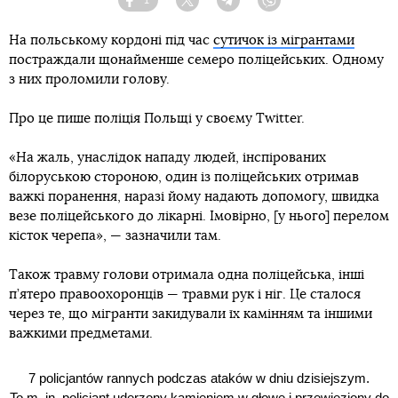
1
Facebook
Twitter
Telegram
Viber
На польському кордоні під час
сутичок із мігрантами
постраждали щонайменше семеро поліцейських. Одному
з них проломили голову.
Про це пише поліція Польщі у своєму Twitter.
«На жаль, унаслідок нападу людей, інспірованих
білоруською стороною, один із поліцейських отримав
важкі поранення, наразі йому надають допомогу, швидка
везе поліцейського до лікарні. Імовірно, [у нього] перелом
кісток черепа», — зазначили там.
Також травму голови отримала одна поліцейська, інші
п’ятеро правоохоронців — травми рук і ніг. Це сталося
через те, що мігранти закидували їх камінням та іншими
важкими предметами.
7 policjantów rannych podczas ataków w dniu dzisiejszym.
To m. in. policjant uderzony kamieniem w głowę i przewieziony do