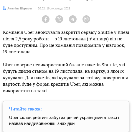
Автор:
Ангеліна Шеремет
Дата:
20:02, 16 листопада 2021
Facebook
Twitter
Telegram
Viber
Компанія Uber анонсувала закриття сервісу Shuttle у Києві
після 2,5 року роботи — з 19 листопада (пʼятниця) він не
буде доступним. Про це компанія повідомила у вівторок,
16 листопада.
Uber поверне невикористаний баланс пакетів Shuttle, які
будуть дійсні станом на 19 листопада, на картку, з якої їх
купували. Для пакетів, які купували за готівку, повернення
вартості буде у формі кредитів Uber, які можна
використати на таксі.
Читайте також:
Uber склав рейтинг забутих речей українцями в таксі і
назвав найдивовижніші знахідки