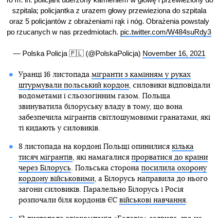
szpitala; policjantka z urazem głowy przewieziona do szpitala
oraz 5 policjantów z obrażeniami rąk i nóg. Obrażenia powstaly
po rzucanych w nas przedmiotach.
pic.twitter.com/W484suRdy3
— Polska Policja 🇵🇱 (@PolskaPolicja)
November 16, 2021
Уранці 16 листопада
мігранти з камінням у руках
штурмували польський кордон
, силовики відповідали
водометами і сльозогінним газом. Польща
звинуватила білоруську владу в тому, що вона
забезпечила мігрантів світлошумовими гранатами, які
ті кидають у силовиків.
8 листопада на кордоні Польщі опинилися
кілька
тисяч мігрантів
, які намагалися
прорватися до країни
через Білорусь
. Польська сторона
посилила охорону
кордону військовими
, а Білорусь направила до нього
загони силовиків. Паралельно Білорусь і Росія
розпочали біля кордонів ЄС
військові навчання
.