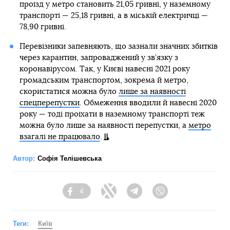
проїзд у метро становить 21,05 гривні, у наземному
транспорті — 25,18 гривні, а в міській електричці —
78,90 гривні.
Перевізники запевняють, що зазнали значних збитків
через карантин, запроваджений у зв’язку з
коронавірусом. Так, у Києві навесні 2021 року
громадським транспортом, зокрема й метро,
скористатися можна було
лише за наявності
спецперепустки
. Обмеження вводили й навесні 2020
року — тоді проїхати в наземному транспорті теж
можна було лише за наявності перепустки, а
метро
взагалі не працювало
.
Автор:
Софія Телішевська
4
Facebook
Twitter
Telegram
Viber
Теги:
Київ