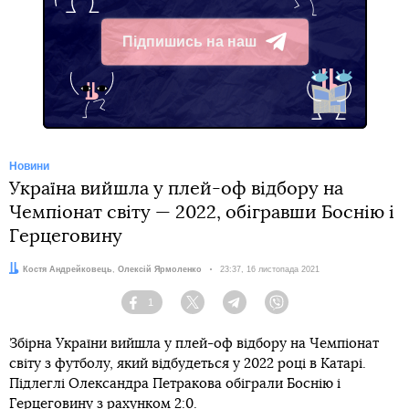
Підпишись на наш
Telegram
Новини
Україна вийшла у плей-оф відбору на
Чемпіонат світу — 2022, обігравши Боснію і
Герцеговину
Автори:
Костя Андрейковець
,
Олексій Ярмоленко
Дата:
23:37, 16 листопада 2021
1
Facebook
Twitter
Telegram
Viber
Збірна України вийшла у плей-оф відбору на Чемпіонат
світу з футболу, який відбудеться у 2022 році в Катарі.
Підлеглі Олександра Петракова обіграли Боснію і
Герцеговину з рахунком 2:0.