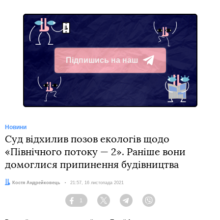
Підпишись на наш
Telegram
Новини
Суд відхилив позов екологів щодо
«Північного потоку — 2». Раніше вони
домоглися припинення будівництва
Автор:
Костя Андрейковець
Дата:
21:57, 16 листопада 2021
1
Facebook
Twitter
Telegram
Viber