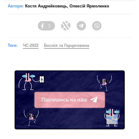
Автори:
Костя Андрейковець
,
Олексій Ярмоленко
1
Facebook
Twitter
Telegram
Viber
Теги:
ЧС-2022
Боснія та Герцеговина
Підпишись на наш
Telegram