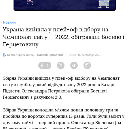
Новини
Україна вийшла у плей-оф відбору на
Чемпіонат світу — 2022, обігравши Боснію і
Герцеговину
Автори:
Костя Андрейковець
,
Олексій Ярмоленко
Дата:
23:37, 16 листопада 2021
1
Facebook
Twitter
Telegram
Viber
Збірна України вийшла у плей-оф відбору на Чемпіонат
світу з футболу, який відбудеться у 2022 році в Катарі.
Підлеглі Олександра Петракова обіграли Боснію і
Герцеговину з рахунком 2:0.
Збірна України володіла мʼячем понад половину гри та
пробила по воротах суперника 13 разів. Голи були забиті у
другому таймі — перший приніс Олександр Зінченко (на