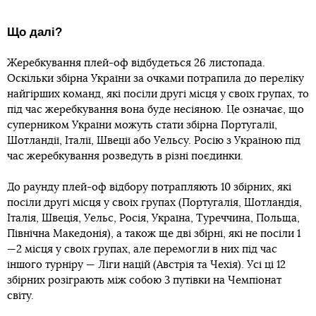
Що далі?
Жеребкування плей-оф відбудеться 26 листопада.
Оскільки збірна України за очками потрапила до переліку
найгірших команд, які посіли другі місця у своїх групах, то
під час жеребкування вона буде несіяною. Це означає, що
суперником України можуть стати збірна Португалії,
Шотландії, Італії, Швеції або Уельсу. Росію з Україною під
час жеребкування розведуть в різні поєдинки.
До раунду плей-оф відбору потрапляють 10 збірних, які
посіли другі місця у своїх групах (Португалія, Шотландія,
Італія, Швеція, Уельс, Росія, Україна, Туреччина, Польща,
Північна Македонія), а також ще дві збірні, які не посіли 1
—2 місця у своїх групах, але перемогли в них під час
іншого турніру — Ліги націй (Австрія та Чехія). Усі ці 12
збірних розіграють між собою 3 путівки на Чемпіонат
світу.