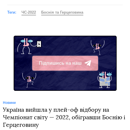
Теги:
ЧС-2022
Боснія та Герцеговина
Підпишись на наш
Telegram
Новини
Україна вийшла у плей-оф відбору на
Чемпіонат світу — 2022, обігравши Боснію і
Герцеговину