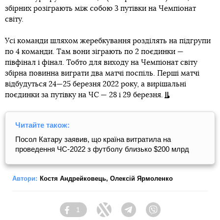
збірних розіграють між собою 3 путівки на Чемпіонат
світу.
Усі команди шляхом жеребкування розділять на підгрупи
по 4 команди. Там вони зіграють по 2 поєдинки —
півфінал і фінал. Тобто для виходу на Чемпіонат світу
збірна повинна виграти два матчі поспіль. Перші матчі
відбудуться 24—25 березня 2022 року, а вирішальні
поєдинки за путівку на ЧС — 28 і 29 березня.
Читайте також:
Посол Катару заявив, що країна витратила на
проведення ЧС-2022 з футболу близько $200 млрд
Автори:
Костя Андрейковець
,
Олексій Ярмоленко
1
Facebook
Twitter
Telegram
Viber