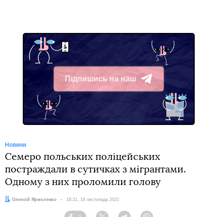
Підпишись на наш
Telegram
Новини
Семеро польських поліцейських
постраждали в сутичках з мігрантами.
Одному з них проломили голову
Автор:
Олексій Ярмоленко
Дата:
18:21, 16 листопада 2021