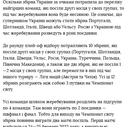
Оскільки збірна України за очками потрапила до переліку
найгірших команд, які посіли другі місця у своїх групах, то
під час жеребкування вона буде несіяною. Це означає, що
суперником України можуть стати збірна Португалії,
Шотландії, Італії, Швеції або Уельсу. Росію з Україною під
час жеребкування розведуть в різні поєдинки.
До раунду плей-оф відбору потрапляють 10 збірних, які
посіли другі місця у своїх групах (Португалія, Шотландія,
Італія, Швеція, Уельс, Росія, Україна, Туреччина, Польща,
Північна Македонія), а також ще дві збірні, які не посіли 1
—2 місця у своїх групах, але перемогли в них під час
іншого турніру — Ліги націй (Австрія та Чехія). Усі ці 12
збірних розіграють між собою 3 путівки на Чемпіонат
світу.
Усі команди шляхом жеребкування розділять на підгрупи
по 4 команди. Там вони зіграють по 2 поєдинки —
півфінал і фінал. Тобто для виходу на Чемпіонат світу
збірна повинна виграти два матчі поспіль. Перші матчі
відбудуться 24—25 березня 2022 року, а вирішальні