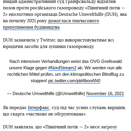
Вищий адміністративний суд Грайфсвальду відхилив
позов проти російського газопроводу «Північний потік —
2» екологічної організації Deutsche Umwelthilfe (DUH), яка
на початку 2021 року
домоглася тимчасового
призупинення будівництва
.
DUH зазначила у Twitter, що використовуватиме всі
юридичні засоби для зупинки газопроводу.
Nach intensiven Verhandlungen weist das OVG Greifswald
unsere Klage gegen
#NordStream2
ab. Wir werden nun alle
rechtlichen Mittel prüfen, um den klimapolitischen Blindflug zu
stoppen!
pic.twitter.com/pld4bonAN0
— Deutsche Umwelthilfe (@Umwelthilfe)
November 16, 2021
Як передає
Інтерфакс
, суд під час усних слухань вирішив,
що скарга «частково не обґрунтована».
DUH заявляла, що «Північний потік — 2» несе загрозу