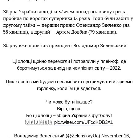
Збірна України володіла мʼячем понад половину гри та
пробила по воротах суперника 13 разів. Голи були забиті у
другому таймі — перший приніс Олександр Зінченко (на
58 хвилині), а другий — Артем Довбик (79 хвилина).
Збірну вже привітав президент Володимир Зеленський.
Ці хлопці щойно перемогли і потрапили у плей-оф, де
боротимуться за вихід на чемпіонат світу – 2022.
Цих хлопців ми будемо несамовито підтримувати й зірвемо
горлянку, коли їм це вдасться.
Чи може бути інакше?
Вірю, що ні.
Бо ці хлопці – збірна України з футболу!
🇺🇦🇺🇦🇺🇦
pic.twitter.com/UFcdKDB3AL
— Володимир Зеленський (@ZelenskyyUa)
November 16,