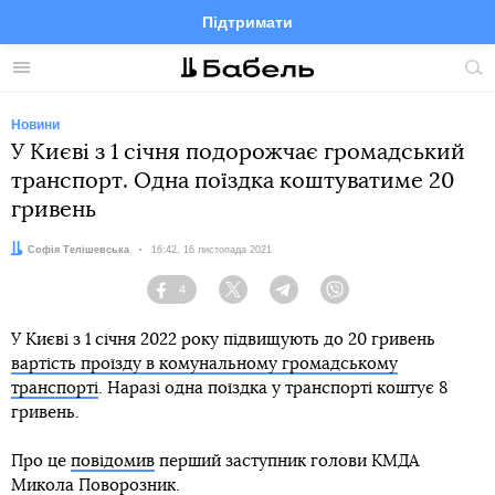
Підтримати
Facebook
Telegram
Twitter
Instagram
Меню
По
по
сай
Новини
У Києві з 1 січня подорожчає громадський
транспорт. Одна поїздка коштуватиме 20
гривень
Автор:
Софія Телішевська
Дата:
16:42, 16 листопада 2021
4
Facebook
Twitter
Telegram
Viber
У Києві з 1 січня 2022 року підвищують до 20 гривень
вартість проїзду в комунальному громадському
транспорті
. Наразі одна поїздка у транспорті коштує 8
гривень.
Про це
повідомив
перший заступник голови КМДА
Микола Поворозник.