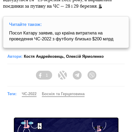
поєдинки за путівку на ЧС — 28 і 29 березня.
Читайте також:
Посол Катару заявив, що країна витратила на
проведення ЧС-2022 з футболу близько $200 млрд
Автори:
Костя Андрейковець
,
Олексій Ярмоленко
1
Facebook
Twitter
Telegram
Viber
Теги:
ЧС-2022
Боснія та Герцеговина