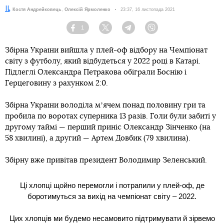
Автори:
Костя Андрейковець
,
Олексій Ярмоленко
Дата:
23:37, 16 листопада 2021
1
Facebook
Twitter
Telegram
Viber
Збірна України вийшла у плей-оф відбору на Чемпіонат
світу з футболу, який відбудеться у 2022 році в Катарі.
Підлеглі Олександра Петракова обіграли Боснію і
Герцеговину з рахунком 2:0.
Збірна України володіла мʼячем понад половину гри та
пробила по воротах суперника 13 разів. Голи були забиті у
другому таймі — перший приніс Олександр Зінченко (на
58 хвилині), а другий — Артем Довбик (79 хвилина).
Збірну вже привітав президент Володимир Зеленський.
Ці хлопці щойно перемогли і потрапили у плей-оф, де
боротимуться за вихід на чемпіонат світу – 2022.
Цих хлопців ми будемо несамовито підтримувати й зірвемо