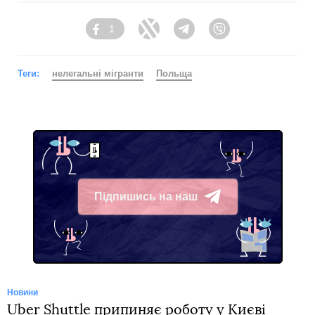
1
Facebook
Twitter
Telegram
Viber
Теги:
нелегальні мігранти
Польща
Підпишись на наш
Telegram
Новини
Uber Shuttle припиняє роботу у Києві