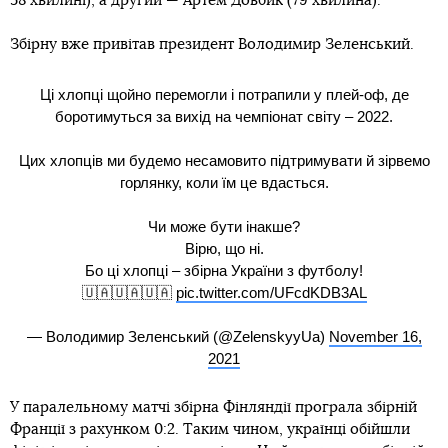
58 хвилині), а другий — Артем Довбик (79 хвилина).
Збірну вже привітав президент Володимир Зеленський.
Ці хлопці щойно перемогли і потрапили у плей-оф, де
боротимуться за вихід на чемпіонат світу – 2022.
Цих хлопців ми будемо несамовито підтримувати й зірвемо
горлянку, коли їм це вдасться.
Чи може бути інакше?
Вірю, що ні.
Бо ці хлопці – збірна України з футболу!
🇺🇦🇺🇦🇺🇦
pic.twitter.com/UFcdKDB3AL
— Володимир Зеленський (@ZelenskyyUa)
November 16,
2021
У паралельному матчі збірна Фінляндії програла збірній
Франції з рахунком 0:2. Таким чином, українці обійшли