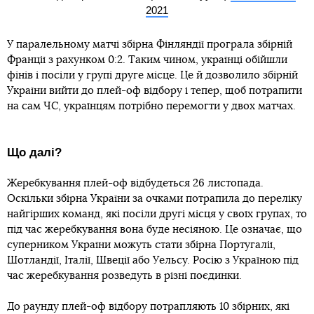
2021
У паралельному матчі збірна Фінляндії програла збірній
Франції з рахунком 0:2. Таким чином, українці обійшли
фінів і посіли у групі друге місце. Це й дозволило збірній
України вийти до плей-оф відбору і тепер, щоб потрапити
на сам ЧС, українцям потрібно перемогти у двох матчах.
Що далі?
Жеребкування плей-оф відбудеться 26 листопада.
Оскільки збірна України за очками потрапила до переліку
найгірших команд, які посіли другі місця у своїх групах, то
під час жеребкування вона буде несіяною. Це означає, що
суперником України можуть стати збірна Португалії,
Шотландії, Італії, Швеції або Уельсу. Росію з Україною під
час жеребкування розведуть в різні поєдинки.
До раунду плей-оф відбору потрапляють 10 збірних, які