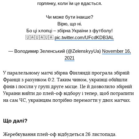
горлянку, коли їм це вдасться.
Чи може бути інакше?
Вірю, що ні.
Бо ці хлопці – збірна України з футболу!
🇺🇦🇺🇦🇺🇦
pic.twitter.com/UFcdKDB3AL
— Володимир Зеленський (@ZelenskyyUa)
November 16,
2021
У паралельному матчі збірна Фінляндії програла збірній
Франції з рахунком 0:2. Таким чином, українці обійшли
фінів і посіли у групі друге місце. Це й дозволило збірній
України вийти до плей-оф відбору і тепер, щоб потрапити
на сам ЧС, українцям потрібно перемогти у двох матчах.
Що далі?
Жеребкування плей-оф відбудеться 26 листопада.