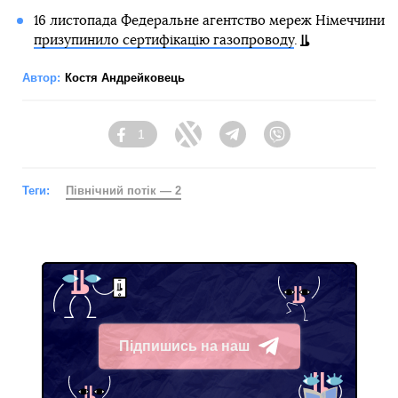
16 листопада Федеральне агентство мереж Німеччини
призупинило сертифікацію газопроводу
.
Автор:
Костя Андрейковець
1
Facebook
Twitter
Telegram
Viber
Теги:
Північний потік — 2
Підпишись на наш
Telegram