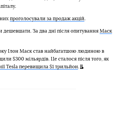
піталу.
аних
проголосували за продаж акцій
.
ли дешевшати. За два дні після опитування
Маск
року Ілон Маск став найбагатшою людиною в
щили $300 мільярдів. Це сталося після того, як
нії Tesla перевищила $1 трильйон
.