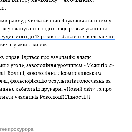
аїни Віктору Януковичу
— як очільнику
пи.
ький райсуд Києва визнав Януковича винним у
ві у плануванні, підготовці, розв’язуванні та
асудив його до 13 років позбавлення волі заочно
.
ича, у якій є вирок.
у справ. Ідеться про узурпацію влади,
ьких угод», заволодіння урочищем «Межигірʼя»
ущі-Водиці, заволодіння лісомисливським
ччя, фальсифікацію результатів голосувань за
мання хабаря від друкарні «Новий світ» та про
нати учасників Революції Гідності.
 генпрокурора