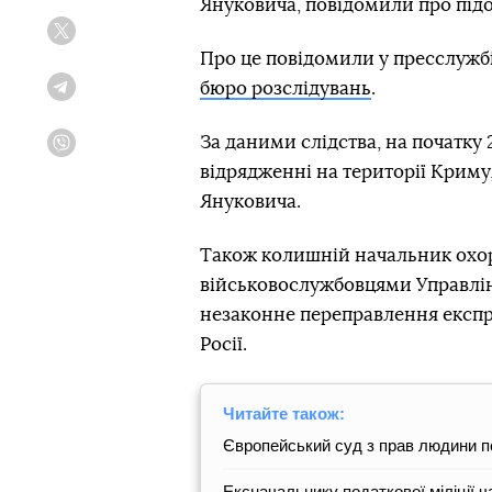
Януковича, повідомили про підо
Twitter
Про це повідомили у пресслужб
бюро розслідувань
.
Telegram
За даними слідства, на початку
Viber
відрядженні на території Криму
Януковича.
Також колишній начальник охо
військовослужбовцями Управлін
незаконне переправлення експр
Росії.
Читайте також:
Європейський суд з прав людини п
Ексначальнику податкової міліції ч