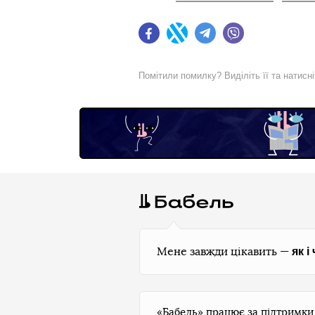
Facebook
Twitter
Telegram
Viber
Помітили помилку? Виділіть її та натисн
як і
Мене завжди цікавить —
«Бабель» працює за підтримк