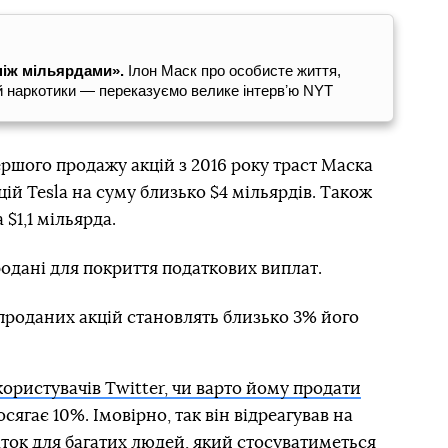
ніж мільярдами».
Ілон Маск про особисте життя,
і й наркотики — переказуємо велике інтервʼю NYT
першого продажу акцій з 2016 року траст Маска
ій Tesla на суму близько $4 мільярдів. Також
 $1,1 мільярда.
родані для покриття податкових виплат.
 проданих акцій становлять близько 3% його
користувачів Twitter, чи варто йому продати
осягає 10%. Імовірно, так він відреагував на
ок для багатих людей, який стосуватиметься