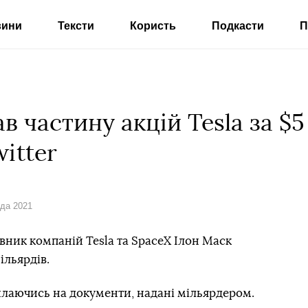
вини
Тексти
Користь
Подкасти
П
в частину акцій Tesla за $5
itter
ада 2021
вник компаній Tesla та SpaceX Ілон Маск
ільярдів.
илаючись на документи, надані мільярдером.