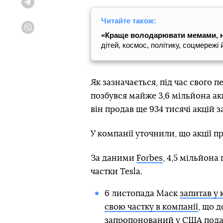
Telegram
Читайте також:
Viber
«Краще володарювати мемами, 
дітей, космос, політику, соцмереж
Як зазначається, під час свого 
позбувся майже 3,6 мільйона акц
він продав ще 934 тисячі акцій за
У компанії уточнили, що акції п
За даними
Forbes
, 4,5 мільйона
частки Tesla.
6 листопада Маск
запитав у 
свою частку в компанії
, що д
запропонований у США подат