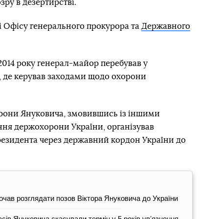
зру в дезертирстві.
і Офісу генерального прокурора та
Державного
 2014 року генерал-майор перебував у
, де керував заходами щодо охорони
рони Януковича, змовившись із іншими
ня держохорони України, організував
езидента через державний кордон України до
очав розглядати позов Віктора Януковича до України
асів Януковича скасували термін у 5 років увʼязнення