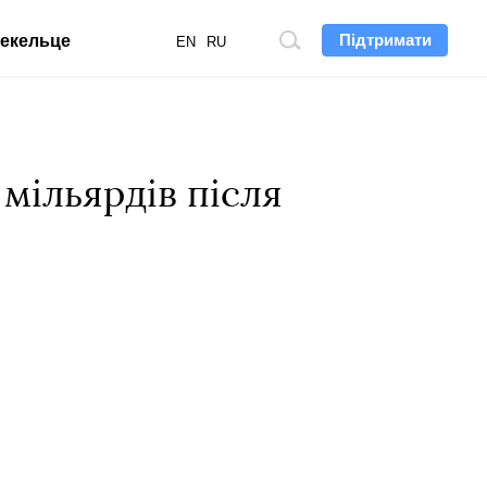
Підтримати
екельце
Пошук
EN
RU
по
сайту
 мільярдів після