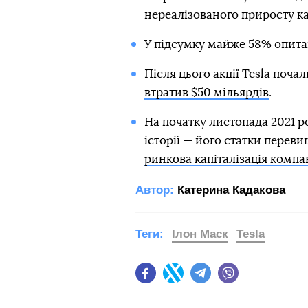
нереалізованого приросту ка
У підсумку майже 58% опит
Після цього акції Tesla поча
втратив $50 мільярдів
.
На початку листопада 2021 
історії — його статки переви
ринкова капіталізація компа
Автор:
Катерина Кадакова
Теги:
Ілон Маск
Tesla
Facebook
Twitter
Telegram
Viber