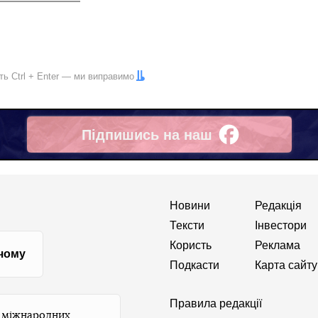
іть
Ctrl
+
Enter
— ми виправимо
Підпишись на наш
Facebook
Новини
Редакція
Тексти
Інвестори
Користь
Реклама
 чому
Подкасти
Карта сайту
Правила редакції
и міжнародних