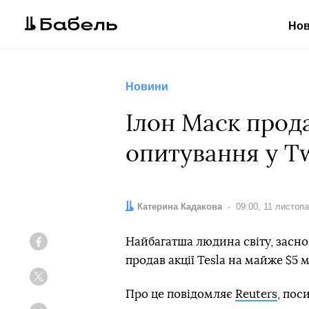
Но
Новини
Ілон Маск прода
опитування у Tw
Автор:
Катерина Кадакова
Дата:
09:00, 11 листоп
Найбагатша людина світу, засно
Facebook
продав акції Tesla на майже $5 м
Twitter
Про це повідомляє
Reuters
, пос