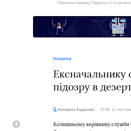
Помітили помилку? Виділіть її та натисн
Новини
Ексначальнику 
підозру в дезер
Автор:
Катерина Кадакова
Дата:
10:58, 11 листоп
Колишньому керівнику служби б
Facebook