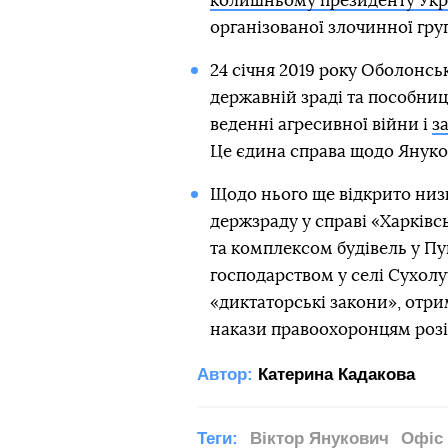
колишньому президенту Укр
організованої злочинної гру
24 січня 2019 року Оболонс
державній зраді та пособницт
веденні агресивної війни і
з
Це єдина справа щодо Януков
Щодо нього ще відкрито низк
держзраду у справі «Харківс
та комплексом будівель у П
господарством у селі Сухолу
«диктаторські закони», отри
накази правоохоронцям розіг
Автор:
Катерина Кадакова
Теги:
Віктор Янукович
Офіс