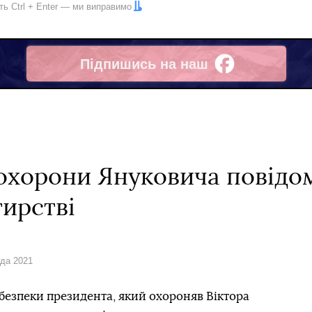
іть
Ctrl
+
Enter
— ми виправимо
Підпишись на наш
Facebook
охорони Януковича повідо
тирстві
ада 2021
езпеки президента, який охороняв Віктора