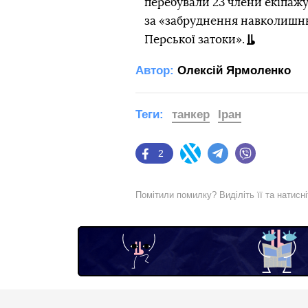
перебували 23 члени екіпажу
за «забруднення навколишнь
Перської затоки».
Автор:
Олексій Ярмоленко
Теги:
танкер
Іран
2
Facebook
Twitter
Telegram
Viber
Помітили помилку? Виділіть її та натисн