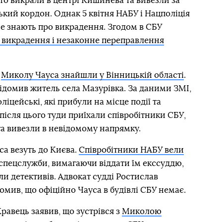
ито викрали в центрі Кишинева та вивезли за
кий кордон. Однак 5 квітня НАБУ і Нацполіція
не знають про викрадення. Згодом в СБУ
 викрадення і незаконне переправлення
ю
Миколу Чауса знайшли у Вінницькій області
.
ідомив житель села Мазурівка. За даними ЗМІ,
іцейські, які прибули на місце події та
після цього туди приїхали співробітники СБУ,
а вивезли в невідомому напрямку.
са везуть до Києва.
Співробітники НАБУ вели
 спецслужби, вимагаючи віддати їм екссуддю,
и детективів. Адвокат судді Ростислав
омив, що офіційно Чауса в будівлі СБУ немає.
равець заявив, що зустрівся з
Миколою