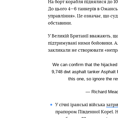
На борт корабля піднялися до 1
До цього 4—6 танкерів в Омансь
управління». Це означає, що су
обставини.
У Великій Британії вважають, що
підтримувані ними бойовики. Ал
закликали не створювати «непр
We can confirm that the hijacked
9,748 dwt asphalt tanker Asphalt
this one, so ignore the re
— Richard Mead
У січні іранські війська
затри
прапором Південної Кореї. 