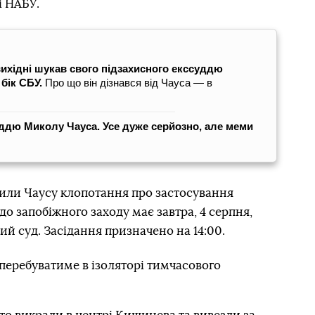
і НАБУ.
вихідні шукав свого підзахисного екссуддю
бік СБУ.
Про що він дізнався від Чауса — в
уддю Миколу Чауса. Усе дуже серйозно, але меми
чили Чаусу клопотання про застосування
о запобіжного заходу має завтра, 4 серпня,
й суд. Засідання призначено на 14:00.
перебуватиме в ізоляторі тимчасового