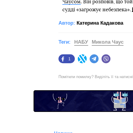
Чаусом
. Він розповів, що то
судді «загрожує небезпека».
Автор:
Катерина Кадакова
Теги:
НАБУ
Микола Чаус
1
Facebook
Twitter
Telegram
Viber
Помітили помилку? Виділіть її та натисн