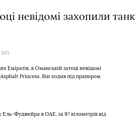
оці невідомі захопили тан
 2021
их Еміратів, в Оманській затоці невідомі
sphalt Princess. Він ходив під прапором
у Ель-Фуджейра в ОАЕ, за 97 кілометрів від