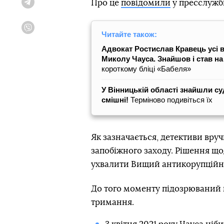
Про це
повідомили
у пресслужб
Telegram
Viber
Читайте також:
Адвокат Ростислав Кравець усі 
Миколу Чауса. Знайшов і став на 
короткому бліці «Бабеля»
У Вінницькій області знайшли с
смішні!
Терміново подивіться їх
Як зазначається, детективи вру
запобіжного заходу. Рішення щод
ухвалити Вищий антикорупційни
До того моменту підозрюваний 
тримання.