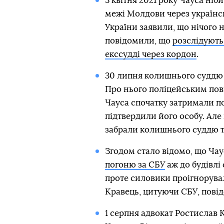
3 квітня 2021 року Чауса ніб
межі Молдови через українсь
України заявили, що нічого 
повідомили, що
розслідують
екссудді через кордон
.
30 липня колишнього судд
Про нього поліцейським пов
Чауса спочатку затримали пол
підтвердили його особу. Але 
забрали колишнього суддю т
Згодом стало відомо, що Чау
погоню за СБУ
аж до будівлі
проте силовики проігнорувал
Кравець, цитуючи СБУ, повід
1 серпня адвокат Ростислав К