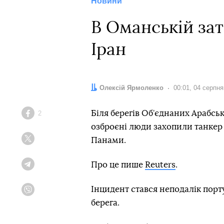
Новини
В Оманській зат
Іран
Автор:
Олексій Ярмоленко
Дата:
00:01, 04 серпня
Біля берегів Об’єднаних Арабськ
2
Facebook
озброєні люди захопили танкер A
Панами.
Twitter
Про це пише
Reuters
.
Telegram
Інцидент стався неподалік порт
Viber
берега.