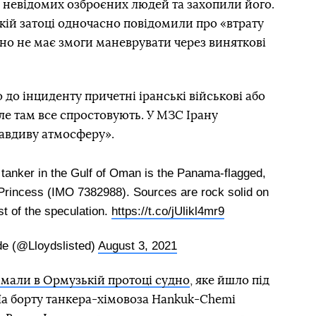
0 невідомих озброєних людей та захопили його.
кій затоці одночасно повідомили про «втрату
дно не має змоги маневрувати через виняткові
 до інциденту причетні іранські військові або
е там все спростовують. У МЗС Ірану
авдиву атмосферу».
 tanker in the Gulf of Oman is the Panama-flagged,
 Princess (IMO 7382988). Sources are rock solid on
st of the speculation.
https://t.co/jUlikl4mr9
e (@Lloydslisted)
August 3, 2021
мали в Ормузькій протоці судно
, яке йшло під
На борту танкера-хімовоза Hankuk-Chemi