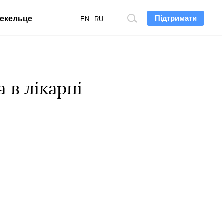
Підтримати
екельце
Пошук
EN
RU
по
сайту
 в лікарні