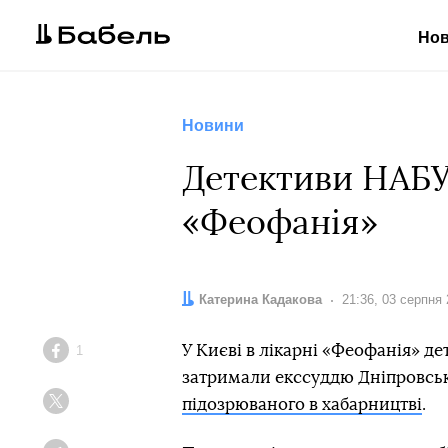
Но
Новини
Детективи НАБУ
«Феофанія»
Автор:
Катерина Кадакова
Дата:
21:36, 03 серпня
У Києві в лікарні «Феофанія» д
1
Facebook
затримали екссуддю Дніпровськ
підозрюваного в хабарництві
.
Twitter