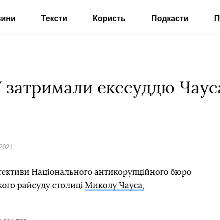
вини
Тексти
Користь
Подкасти
П
 затримали екссуддю Чауса
 2021
етективи Національного антикорупційного бюро
ого райсуду столиці
Миколу Чауса,