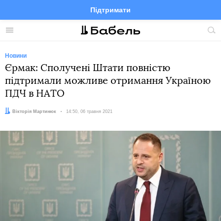
Підтримати
Facebook
Telegram
Twitter
Instagram
Меню
По
по
сай
Новини
Єрмак: Сполучені Штати повністю
підтримали можливе отримання Україною
ПДЧ в НАТО
Автор:
Вікторія Мартинюк
Дата:
14:50, 06 травня 2021