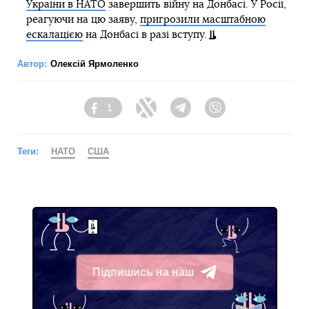
України в НАТО
завершить війну на Донбасі. У Росії,
реагуючи на цю заяву,
пригрозили масштабною
ескалацією
на Донбасі в разі вступу.
Автор:
Олексій Ярмоленко
1
Facebook
Twitter
Telegram
Viber
Теги:
НАТО
США
Підпишись на наш
Telegram