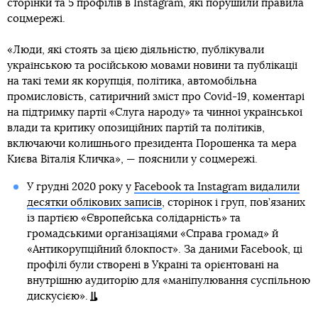
сторінки та 5 профілів в Instagram, які порушили правила
соцмережі.
«Люди, які стоять за цією діяльністю, публікували
українською та російською мовами новини та публікації
на такі теми як корупція, політика, автомобільна
промисловість, сатиричний зміст про Covid-19, коментарі
на підтримку партії «Слуга народу» та чинної української
влади та критику опозиційних партій та політиків,
включаючи колишнього президента Порошенка та мера
Києва Віталія Кличка», — пояснили у соцмережі.
У грудні 2020 року у
Facebook та Instagram видалили
десятки облікових записів
, сторінок і груп, пов’язаних
із партією «Європейська солідарність» та
громадськими організаціями «Справа громад» й
«Антикорупційний блокпост». За даними Facebook, ці
профілі були створені в Україні та орієнтовані на
внутрішню аудиторію для «маніпулювання суспільною
дискусією».