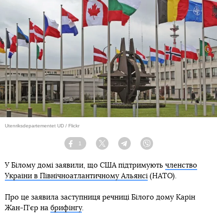
Utenriksdepartementet UD / Flickr
1
Facebook
Twitter
Telegram
Viber
У Білому домі заявили, що США підтримують
членство
України в Північноатлантичному Альянсі
(НАТО).
Про це заявила заступниця речниці Білого дому Карін
Жан-П’єр на
брифінгу
.