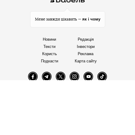
як і чому
Мене завжди цікавить —
Новини
Редакція
Тексти
Інвестори
Користь
Реклама
Подкасти
Карта сайту
Facebook
Telegram
Twitter
Instagram
YouTube
TikTok
Правила редакції
Політика користування сайтом
Політика конфіденційності
Політика використання cookies
«Бабель» працює за підтримки міжнародних