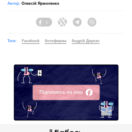
Автор:
Олексій Ярмоленко
1
Facebook
Twitter
Telegram
Viber
Теги:
Facebook
ботоферма
Андрій Деркач
Підпишись на наш
Facebook