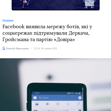
Новини
Facebook виявила мережу ботів, які у
соцмережах підтримували Деркача,
Гройсмана та партію «Довіра»
Автор:
Олексій Ярмоленко
Дата:
23:16, 06 травня 2021