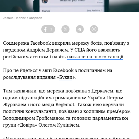
Joshua Hoehne / Unsplash
1
Facebook
Twitter
Telegram
Viber
Соцмережа Facebook викрила мережу ботів, пов’язану з
нардепом Андрієм Деркачем. У США його вважають
російським агентом і навіть
наклали на нього санкції
.
Про це йдеться у звіті Facebook з посиланням на
розслідування видання «
Букви
».
Там зазначили, що мережа пов’язана з Деркачем, ще
одним підсанкційним громадянином України Петром
Журавлем і його медіа Begemot. Також нею керували
політичні консультанти, пов’язані з колишнім прем’єром
Володимиром Гройсманом та головою парламентської
групи «Довіра» Олегом Кулінічем.
«Ми вважаємо, що цією мережею керують щонайменше