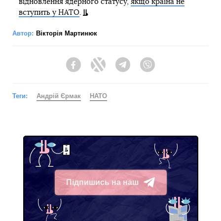
відновлення ядерного статусу,
якщо країна не
вступить у НАТО
.
Автор:
Вікторія Мартинюк
Facebook
Twitter
Telegram
Viber
Теги:
Андрій Єрмак
НАТО
Підпишись на наш
Telegram