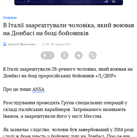
Новини
В Італії заарештували чоловіка, який воював
на Донбасі на боці бойовиків
Автор:
Олексій Ярмоленко
Дата:
17:44, 06 травня 2021
1
Facebook
Twitter
Telegram
Viber
В Італії заарештували 28-річного чоловіка, який воював на
Донбасі на боці проросійських бойовиків «Л/ДНР».
Про це пише
ANSA
.
Розслідування проводить Група спеціальних операцій у
складі італійських карабінерів. Затриманого називають
Іваном, а заарештували його у місті Мессіна.
Як зазначає слідство, чоловік був завербований у 2014 році
і тоді ж брав участь у бойових діях на Донбасі. Про це він