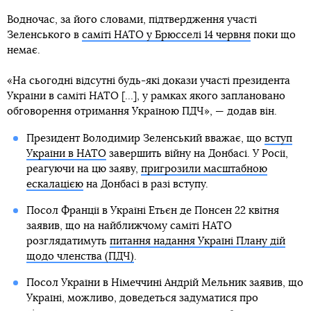
Водночас, за його словами, підтвердження участі
Зеленського в
саміті НАТО у Брюсселі 14 червня
поки що
немає.
«На сьогодні відсутні будь-які докази участі президента
України в саміті НАТО […], у рамках якого заплановано
обговорення отримання Україною ПДЧ», — додав він.
Президент Володимир Зеленський вважає, що
вступ
України в НАТО
завершить війну на Донбасі. У Росії,
реагуючи на цю заяву,
пригрозили масштабною
ескалацією
на Донбасі в разі вступу.
Посол Франції в Україні Етьєн де Понсен 22 квітня
заявив, що на найближчому саміті НАТО
розглядатимуть
питання надання Україні Плану дій
щодо членства (ПДЧ)
.
Посол України в Німеччині Андрій Мельник заявив, що
Україні, можливо, доведеться задуматися про