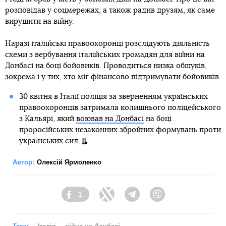
розповідав у соцмережах, а також радив друзям, як саме
вирушити на війну.
Наразі італійські правоохоронці розслідують діяльність
схеми з вербування італійських громадян для війни на
Донбасі на боці бойовиків. Проводиться низка обшуків,
зокрема і у тих, хто міг фінансово підтримувати бойовиків.
30 квітня в Італії поліція за зверненням українських
правоохоронців затримала колишнього поліцейського
з Кальярі, який
воював на Донбасі
на боці
проросійських незаконних збройних формувань проти
українських сил.
Автор:
Олексій Ярмоленко
1
Facebook
Twitter
Telegram
Viber