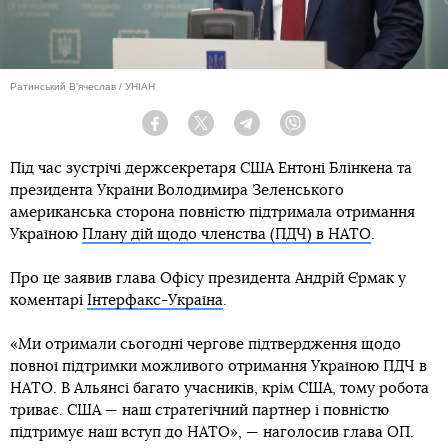
Ратинський В'ячеслав / УНІАН
Facebook
Twitter
Telegram
Viber
Під час зустрічі держсекретаря США Ентоні Блінкена та
президента України Володимира Зеленського
американська сторона повністю підтримала отримання
Україною
Плану дій щодо членства (ПДЧ) в НАТО
.
Про це заявив глава Офісу президента Андрій Єрмак у
коментарі
Інтерфакс-Україна
.
«Ми отримали сьогодні чергове підтвердження щодо
повної підтримки можливого отримання Україною ПДЧ в
НАТО. В Альянсі багато учасників, крім США, тому робота
триває. США — наш стратегічний партнер і повністю
підтримує наш вступ до НАТО», — наголосив глава ОП.