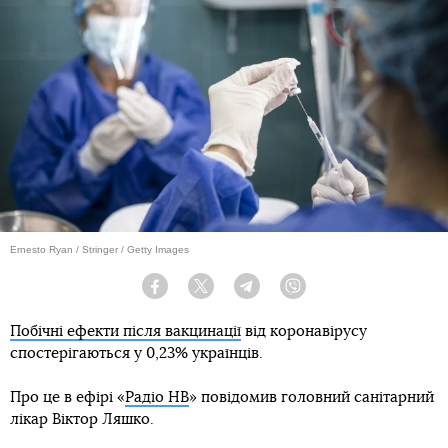
Ernesto Ryan / Stringer / Getty Images
Facebook
Twitter
Telegram
Viber
Побічні ефекти після вакцинації
від коронавірусу
спостерігаються у 0,23% українців.
Про це в ефірі «
Радіо НВ
» повідомив головний санітарний
лікар Віктор Ляшко.