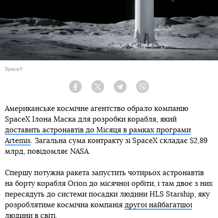
SpaceX
Facebook
Twitter
Telegram
Viber
Американське космічне агентство обрало компанію
SpaceX Ілона Маска для розробки корабля, який
доставить астронавтів до Місяця в рамках програми
Artemis
. Загальна сума контракту зі SpaceX складає $2,89
млрд, повідомляє NASA.
Спершу потужна ракета запустить чотирьох астронавтів
на борту корабля Orion до місячної орбіти, і там двоє з них
пересядуть до системи посадки людини HLS Starship, яку
розроблятиме космічна компанія
другої найбагатшої
людини в світі
.