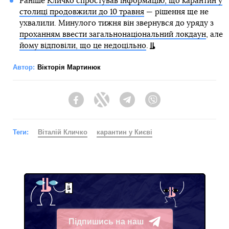
Раніше
Кличко спростував інформацію, що карантин у
столиці продовжили до 10 травня
— рішення ще не
ухвалили. Минулого тижня він звернувся до уряду з
проханням ввести загальнонаціональний локдаун
, але
йому відповіли, що це недоцільно
.
Автор:
Вікторія Мартинюк
Facebook
Twitter
Telegram
Viber
Теги:
Віталій Кличко
карантин у Києві
Підпишись на наш
Telegram