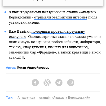
9 квітня українські полярники на станції «Академік
Вернадський»
отримали безлімітний інтернет
після
установки антени.
Вже 11 квітня
полярники провели віртуальну
екскурсію
. Озонометристка станції показала умови, в
яких живуть полярники, робочі кабінети, лабораторії,
техніку, спорядження, кімнату для відпочинку,
знаменитий бар «Фарадей», а також краєвиди з вікон
станції.
Автор:
Костя Андрейковець
Facebook
Twitter
Telegram
Viber
Теги:
Антарктида
станція «Академік Вернадський»