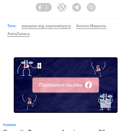
1
Facebook
Twitter
Telegram
Viber
Теги:
вакцина від коронавірусу
Ангела Меркель
AstraZeneca
Підпишись на наш
Facebook
Новини