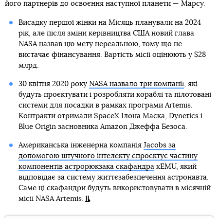
його партнерів до освоєння наступної планети — Марсу.
Висадку першої жінки на Місяць планували на 2024
рік, але після зміни керівництва США новий глава
NASA назвав цю мету нереальною, тому що не
вистачає фінансування. Вартість місії оцінюють у $28
млрд.
30 квітня 2020 року
NASA назвало три компанії
, які
будуть проєктувати і розробляти кораблі та пілотовані
системи для посадки в рамках програми Artemis.
Контракти отримали SpaceX Ілона Маска, Dynetics і
Blue Origin засновника Amazon Джеффа Безоса.
Американська інженерна компанія
Jacobs за
допомогою штучного інтелекту спроєктує частину
компонентів астрорюкзака скафандра
xEMU, який
відповідає за систему життєзабезпечення астронавта.
Саме ці скафандри будуть використовувати в місячній
місії NASA Artemis.