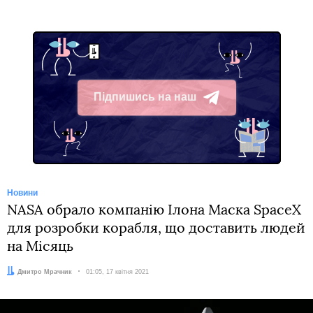
Підпишись на наш
Telegram
Новини
NASA обрало компанію Ілона Маска SpaceX
для розробки корабля, що доставить людей
на Місяць
Автор:
Дмитро Мрачник
Дата:
01:05, 17 квітня 2021