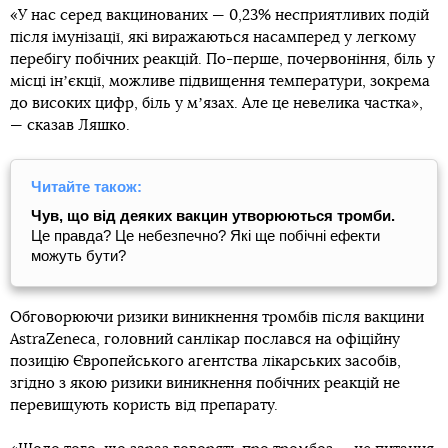
«У нас серед вакцинованих — 0,23% несприятливих подій
після імунізації, які виражаються насамперед у легкому
перебігу побічних реакцій. По-перше, почервоніння, біль у
місці інʼєкції, можливе підвищення температури, зокрема
до високих цифр, біль у мʼязах. Але це невелика частка»,
— сказав Ляшко.
Читайте також:
Чув, що від деяких вакцин утворюються тромби.
Це правда? Це небезпечно? Які ще побічні ефекти
можуть бути?
Обговорюючи ризики виникнення тромбів після вакцини
AstraZeneca, головний санлікар послався на офіційну
позицію Європейського агентства лікарських засобів,
згідно з якою ризики виникнення побічних реакцій не
перевищують користь від препарату.