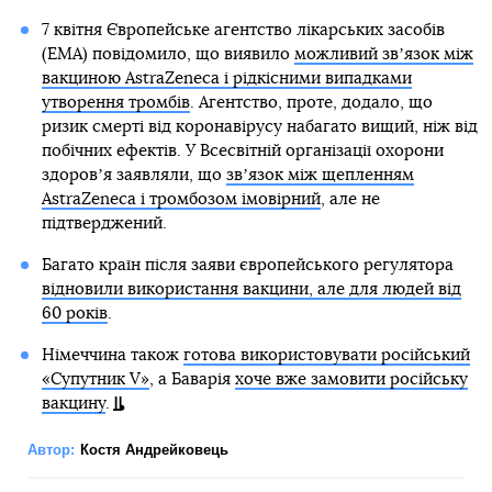
7 квітня Європейське агентство лікарських засобів
(EMA) повідомило, що виявило
можливий звʼязок між
вакциною AstraZeneca і рідкісними випадками
утворення тромбів
. Агентство, проте, додало, що
ризик смерті від коронавірусу набагато вищий, ніж від
побічних ефектів. У Всесвітній організації охорони
здоровʼя заявляли, що
звʼязок між щепленням
AstraZeneca і тромбозом імовірний
, але не
підтверджений.
Багато країн після заяви європейського регулятора
відновили використання вакцини, але для людей від
60 років
.
Німеччина також
готова використовувати російський
«Супутник V»
, а Баварія
хоче вже замовити російську
вакцину
.
Автор:
Костя Андрейковець