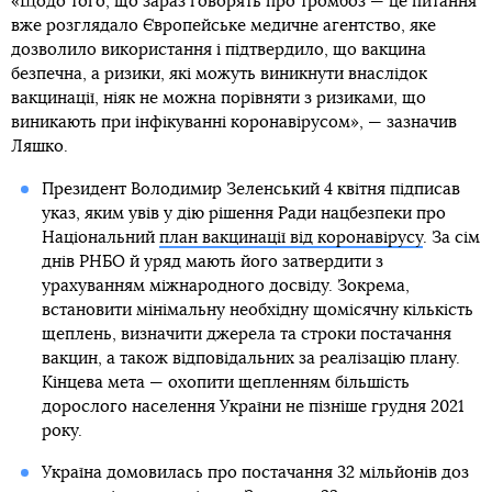
«Щодо того, що зараз говорять про тромбоз — це питання
вже розглядало Європейське медичне агентство, яке
дозволило використання і підтвердило, що вакцина
безпечна, а ризики, які можуть виникнути внаслідок
вакцинації, ніяк не можна порівняти з ризиками, що
виникають при інфікуванні коронавірусом», — зазначив
Ляшко.
Президент Володимир Зеленський 4 квітня підписав
указ, яким увів у дію рішення Ради нацбезпеки про
Національний
план вакцинації від коронавірусу
. За сім
днів РНБО й уряд мають його затвердити з
урахуванням міжнародного досвіду. Зокрема,
встановити мінімальну необхідну щомісячну кількість
щеплень, визначити джерела та строки постачання
вакцин, а також відповідальних за реалізацію плану.
Кінцева мета — охопити щепленням більшість
дорослого населення України не пізніше грудня 2021
року.
Україна домовилась про постачання 32 мільйонів доз