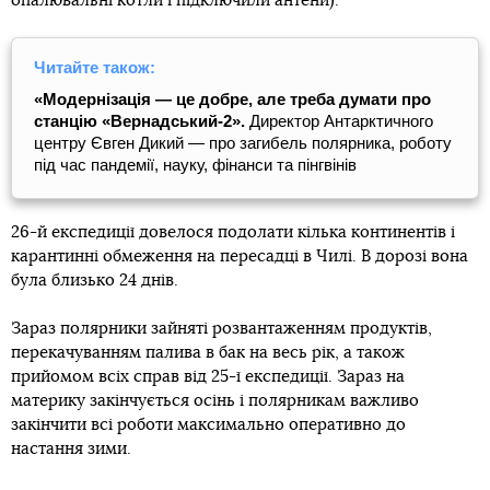
опалювальні котли і підключили антени).
Читайте також:
«Модернізація — це добре, але треба думати про
станцію «Вернадський-2».
Директор Антарктичного
центру Євген Дикий — про загибель полярника, роботу
під час пандемії, науку, фінанси та пінгвінів
26-й експедиції довелося подолати кілька континентів і
карантинні обмеження на пересадці в Чилі. В дорозі вона
була близько 24 днів.
Зараз полярники зайняті розвантаженням продуктів,
перекачуванням палива в бак на весь рік, а також
прийомом всіх справ від 25-ї експедиції. Зараз на
материку закінчується осінь і полярникам важливо
закінчити всі роботи максимально оперативно до
настання зими.