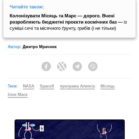
Читайте також:
Колонізувати Місяць та Марс — дорого. Вчені
розробляють бюджетні проєкти космічних баз —
із
суміші сечі та місячного ґрунту, грибів (і не тільки)
Автор:
Дмитро Мрачник
Facebook
Twitter
Telegram
Viber
Теги:
NASA
SpaceX
програма Artemis
Місяць
Ілон Маск