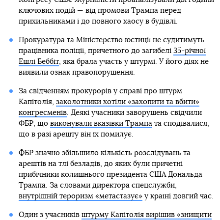
ключових подій — від промови Трампа перед
прихильниками і до повного хаосу в будівлі.
Прокуратура та Міністерство юстиції не судитимуть
працівника поліції, причетного до загибелі
35-річної
Ешлі Беббіт
, яка брала участь у штурмі. У його діях не
виявили ознак правопорушення.
За свідченням прокурорів у справі про штурм
Капітолія,
заколотники хотіли «захопити та вбити»
конгресменів
. Деякі учасники заворушень свідчили
ФБР, що
виконували вказівки Трампа
та сподівалися,
що в разі арешту він їх помилує.
ФБР значно збільшило кількість розслідувань та
арештів на тлі безладів, до яких були причетні
прибічники колишнього президента США Дональда
Трампа. За словами директора спецслужби,
внутрішній тероризм «метастазує»
у країні довгий час.
Один з учасників
штурму Капітолія вирішив «знищити