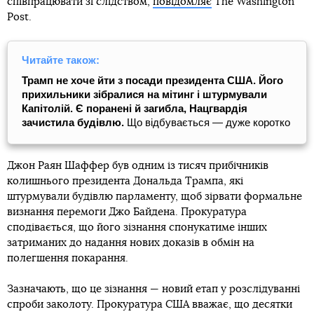
співпрацювати зі слідством,
повідомляє
The Washington
Post.
Читайте також:
Трамп не хоче йти з посади президента США. Його
прихильники зібралися на мітинг і штурмували
Капітолій. Є поранені й загибла, Нацгвардія
зачистила будівлю.
Що відбувається — дуже коротко
Джон Раян Шаффер був одним із тисяч прибічників
колишнього президента Дональда Трампа, які
штурмували будівлю парламенту, щоб зірвати формальне
визнання перемоги Джо Байдена. Прокуратура
сподівається, що його зізнання спонукатиме інших
затриманих до надання нових доказів в обмін на
полегшення покарання.
Зазначають, що це зізнання — новий етап у розслідуванні
спроби заколоту. Прокуратура США вважає, що десятки