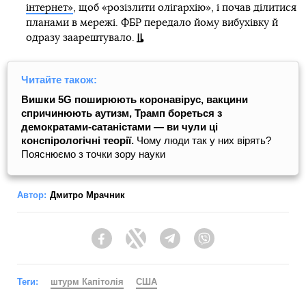
інтернет»
, щоб «розізлити олігархію», і почав ділитися
планами в мережі. ФБР передало йому вибухівку й
одразу заарештувало.
Читайте також:
Вишки 5G поширюють коронавірус, вакцини
спричинюють аутизм, Трамп бореться з
демократами-сатаністами ― ви чули ці
конспірологічні теорії.
Чому люди так у них вірять?
Пояснюємо з точки зору науки
Автор:
Дмитро Мрачник
Facebook
Twitter
Telegram
Viber
Теги:
штурм Капітолія
США