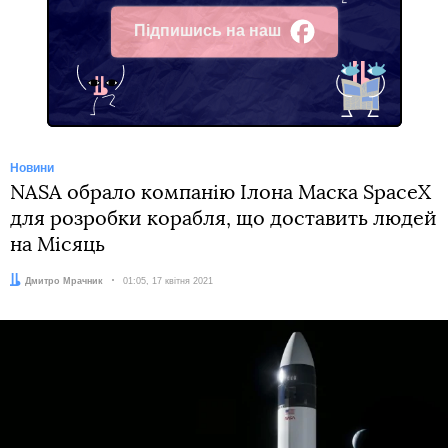
Підпишись на наш
Facebook
Новини
NASA обрало компанію Ілона Маска SpaceX
для розробки корабля, що доставить людей
на Місяць
Автор:
Дмитро Мрачник
Дата:
01:05, 17 квітня 2021