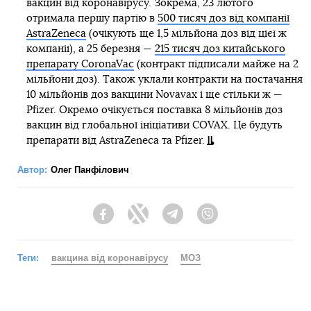
вакцин від коронавірусу. Зокрема, 23 лютого
отримала першу партію в
500 тисяч доз від компанії
AstraZeneca
(очікують ще 1,5 мільйона доз від цієї ж
компанії), а 25 березня —
215 тисяч доз китайського
препарату CoronaVac
(контракт підписали майже на 2
мільйони доз). Також уклали контракти на постачання
10 мільйонів доз вакцини Novavax і ще стільки ж —
Pfizer. Окремо очікується поставка 8 мільйонів доз
вакцин від глобальної ініціативи COVAX. Це будуть
препарати від AstraZeneca та Pfizer.
Автор:
Олег Панфілович
Facebook
Twitter
Telegram
Viber
Теги:
вакцина від коронавірусу
МОЗ