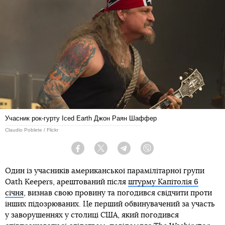
Учасник рок-гурту Iced Earth Джон Раян Шаффер
Claudio Poblete / Flickr
Facebook
Twitter
Telegram
Viber
Один із учасників американської парамілітарної групи
Oath Keepers, арештований після
штурму Капітолія 6
січня
, визнав свою провину та погодився свідчити проти
інших підозрюваних. Це перший обвинувачений за участь
у заворушеннях у столиці США, який погодився