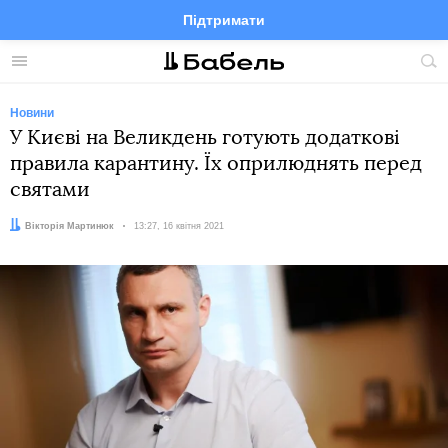
Підтримати
Facebook
Telegram
Twitter
Instagram
Меню
По
по
сай
Новини
У Києві на Великдень готують додаткові
правила карантину. Їх оприлюднять перед
святами
Автор:
Вікторія Мартинюк
Дата:
13:27, 16 квітня 2021