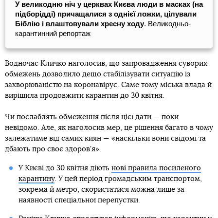
У великодню ніч у церквах Києва люди в масках (на
підборідді) причащалися з однієї ложки, цілували
Біблію і влаштовували хресну ходу
. Великодньо-
карантинний репортаж
Водночас Кличко наголосив, що запровадження суворих
обмежень дозволило дещо стабілізувати ситуацію із
захворюваністю на коронавірус. Саме тому міська влада й
вирішила продовжити карантин до 30 квітня.
Чи послаблять обмеження після цієї дати — поки
невідомо. Але, як наголосив мер, це рішення багато в чому
залежатиме від самих киян — «наскільки вони свідомі та
дбають про своє здоров’я».
У Києві до 30 квітня діють
нові правила посиленого
карантину
. У цей період громадським транспортом,
зокрема й метро, скористатися можна лише за
наявності спеціальної перепустки.