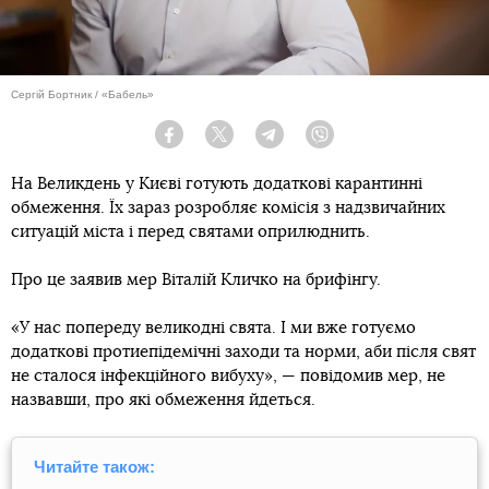
Сергій Бортник / «Бабель»
Facebook
Twitter
Telegram
Viber
На Великдень у Києві готують додаткові карантинні
обмеження. Їх зараз розробляє комісія з надзвичайних
ситуацій міста і перед святами оприлюднить.
Про це заявив мер Віталій Кличко на брифінгу.
«У нас попереду великодні свята. І ми вже готуємо
додаткові протиепідемічні заходи та норми, аби після свят
не сталося інфекційного вибуху», — повідомив мер, не
назвавши, про які обмеження йдеться.
Читайте також: