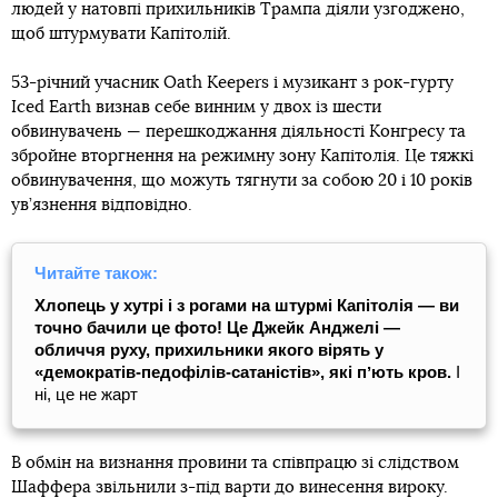
людей у натовпі прихильників Трампа діяли узгоджено,
щоб штурмувати Капітолій.
53-річний учасник Oath Keepers і музикант з рок-гурту
Iced Earth визнав себе винним у двох із шести
обвинувачень — перешкоджання діяльності Конгресу та
збройне вторгнення на режимну зону Капітолія. Це тяжкі
обвинувачення, що можуть тягнути за собою 20 і 10 років
ув’язнення відповідно.
Читайте також:
Хлопець у хутрі і з рогами на штурмі Капітолія — ви
точно бачили це фото! Це Джейк Анджелі —
обличчя руху, прихильники якого вірять у
«демократів-педофілів-сатаністів», які пʼють кров.
І
ні, це не жарт
В обмін на визнання провини та співпрацю зі слідством
Шаффера звільнили з-під варти до винесення вироку.