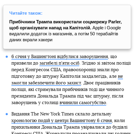
Читайте також:
Прибічники Трампа використали соцмережу Parler,
щоб організувати напад на Капітолій.
Apple і Google
видалили додаток із магазинів, а потім 50 терабайтів
даних вкрали хакери
6 січня у Вашингтоні відбулися заворушення
, що
призвели до
загибелі п’яти осіб
. Згідно зі звітом поліції
перед Конгресом США, правоохоронці знали про
підготовку до штурму Капітолія заздалегідь, але
не
змогли забезпечити його захист
. Двоє працівників
поліції, які стримували прибічників тоді ще чинного
президента Дональда Трампа під час штурму, після
заворушень у столиці
вчинили самогубство
.
Видання The New York Times склало детальну
хронологію подій у центрі Вашингтону 6 січня
, коли
прихильники Дональда Трампа увірвалися до будівлі
Конгресу США. Журналісти проаналізували дві години