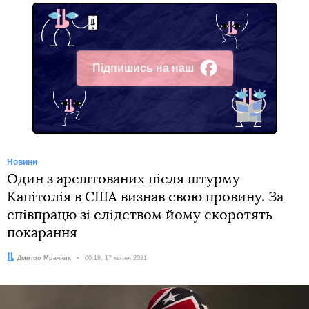
Підпишись на наш
Facebook
Новини
Один з арештованих після штурму
Капітолія в США визнав свою провину. За
співпрацю зі слідством йому скоротять
покарання
Автор:
Дмитро Мрачник
Дата:
00:19, 17 квітня 2021