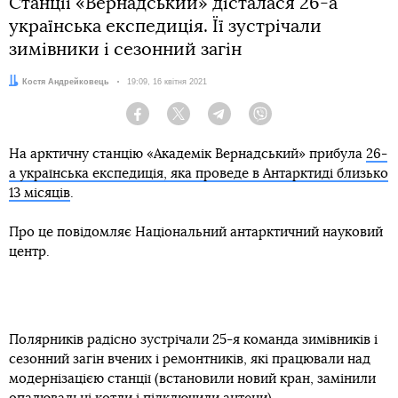
Станції «Вернадський» дісталася 26-а
українська експедиція. Її зустрічали
зимівники і сезонний загін
Автор:
Костя Андрейковець
Дата:
19:09, 16 квітня 2021
Facebook
Twitter
Telegram
Viber
На арктичну станцію «Академік Вернадський» прибула
26-
а українська експедиція, яка проведе в Антарктиді близько
13 місяців
.
Про це повідомляє Національний антарктичний науковий
центр.
Полярників радісно зустрічали 25-я команда зимівників і
сезонний загін вчених і ремонтників, які працювали над
модернізацією станції (встановили новий кран, замінили