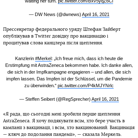
waiting her turn.
pic.twitter.com/Bxv5yqZ6Cl
— DW News (@dwnews)
April 16, 2021
Прессекретар федерального уряду Штефан Зайберт
опублікував в Twitter довідку про вакцинацію і
процитував слова канцлера після щеплення.
Kanzlerin
#Merkel
: „Ich freue mich, dass ich heute die
Erstimpfung mit AstraZeneca bekommen habe. Ich danke allen,
die sich in der Impfkampagne engagieren – und allen, die sich
impfen lassen. Das Impfen ist der Schlüssel, um die Pandemie
zu überwinden.“
pic.twitter.com/P4kMJYNrlc
— Steffen Seibert (@RegSprecher)
April 16, 2021
«Я рада, що сьогодні мені зробили перше щеплення
AstraZeneca. Я хочу подякувати всім, хто бере участь в
кампанії з вакцинації, і всім, хто вакцинований. Вакцинація
— ключ до подолання пандемії», — сказала Меркель.