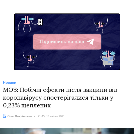
Підпишись на наш
Telegram
Новини
МОЗ: Побічні ефекти після вакцини від
коронавірусу спостерігалися тільки у
0,23% щеплених
Автор:
Олег Панфілович
Дата:
21:45, 16 квітня 2021