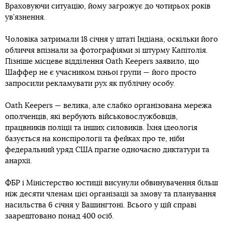
Враховуючи ситуацію, йому загрожує до чотирьох років
ув’язнення.
Чоловіка затримали 18 січня у штаті Індіана, оскільки його
обличчя впізнали за фотографіями зі штурму Капітолія.
Пізніше місцеве відділення Oath Keepers заявило, що
Шаффер не є учасником їхньої групи — його просто
запросили рекламувати рух як публічну особу.
Oath Keepers — велика, але слабко організована мережа
ополченців, які вербують військовослужбовців,
працвників поліції та інших силовиків. Їхня ідеологія
базується на конспірології та фейках про те, ніби
федеральний уряд США прагне одночасно диктатури та
анархії.
ФБР і Міністерство юстиції висунули обвинувачення більш
ніж десяти членам цієї організації за змову та планування
насильства 6 січня у Вашингтоні. Всього у цій справі
заарештовано понад 400 осіб.