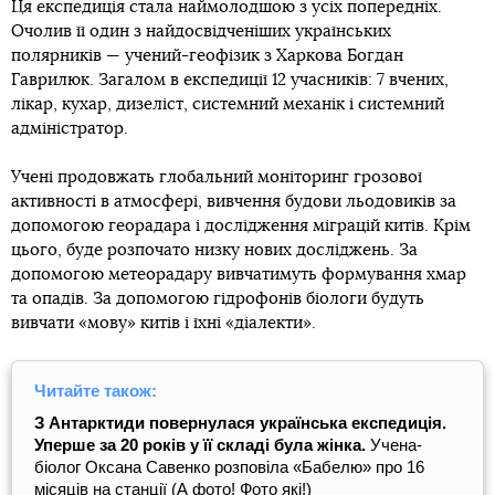
Ця експедиція стала наймолодшою з усіх попередніх.
Очолив її один з найдосвідченіших українських
полярників — учений-геофізик з Харкова Богдан
Гаврилюк. Загалом в експедиції 12 учасників: 7 вчених,
лікар, кухар, дизеліст, системний механік і системний
адміністратор.
Учені продовжать глобальний моніторинг грозової
активності в атмосфері, вивчення будови льодовиків за
допомогою георадара і дослідження міграцій китів. Крім
цього, буде розпочато низку нових досліджень. За
допомогою метеорадару вивчатимуть формування хмар
та опадів. За допомогою гідрофонів біологи будуть
вивчати «мову» китів і їхні «діалекти».
Читайте також:
З Антарктиди повернулася українська експедиція.
Уперше за 20 років у її складі була жінка.
Учена-
біолог Оксана Савенко розповіла «Бабелю» про 16
місяців на станції (А фото! Фото які!)