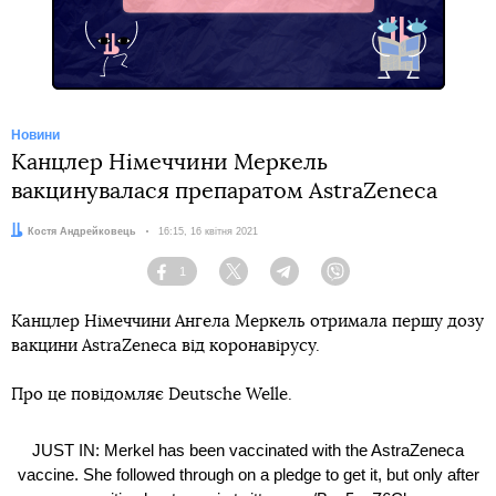
Новини
Канцлер Німеччини Меркель
вакцинувалася препаратом AstraZeneca
Автор:
Костя Андрейковець
Дата:
16:15, 16 квітня 2021
1
Facebook
Twitter
Telegram
Viber
Канцлер Німеччини Ангела Меркель отримала першу дозу
вакцини AstraZeneca від коронавірусу.
Про це повідомляє Deutsche Welle.
JUST IN: Merkel has been vaccinated with the AstraZeneca
vaccine. She followed through on a pledge to get it, but only after