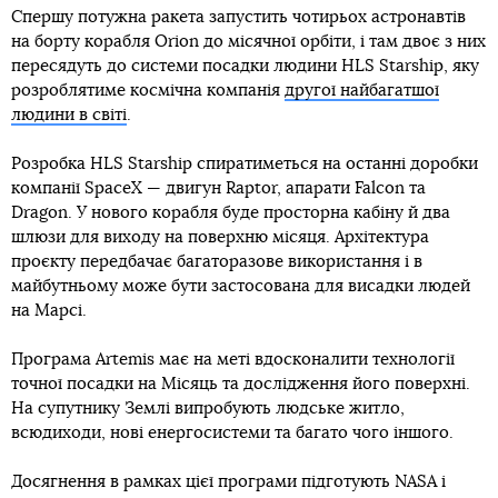
Спершу потужна ракета запустить чотирьох астронавтів
на борту корабля Orion до місячної орбіти, і там двоє з них
пересядуть до системи посадки людини HLS Starship, яку
розроблятиме космічна компанія
другої найбагатшої
людини в світі
.
Розробка HLS Starship спиратиметься на останні доробки
компанії SpaceX — двигун Raptor, апарати Falcon та
Dragon. У нового корабля буде просторна кабіну й два
шлюзи для виходу на поверхню місяця. Архітектура
проєкту передбачає багаторазове використання і в
майбутньому може бути застосована для висадки людей
на Марсі.
Програма Artemis має на меті вдосконалити технології
точної посадки на Місяць та дослідження його поверхні.
На супутнику Землі випробують людське житло,
всюдиходи, нові енергосистеми та багато чого іншого.
Досягнення в рамках цієї програми підготують NASA і