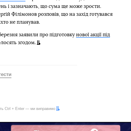
нь і зазначають, що сума ще може зрости.
ергій Філімонов розповів, що на захід готувався
іхто не планував.
ерезня заявили про підготовку
нової акції під
олосять згодом.
тести
іть
Ctrl
+
Enter
— ми виправимо