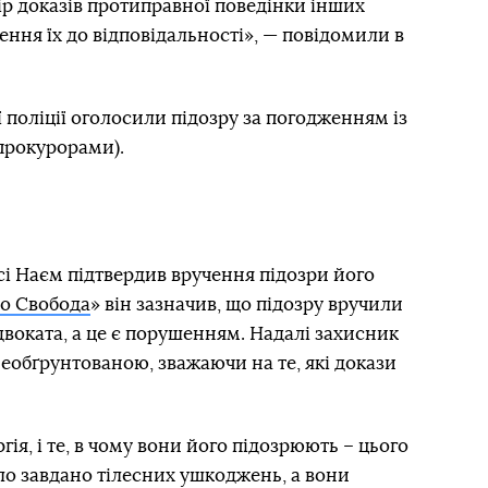
р доказів протиправної поведінки інших
ення їх до відповідальності», — повідомили в
 поліції оголосили підозру за погодженням із
прокурорами).
і Наєм підтвердив вручення підозри його
іо Свобода
» він зазначив, що підозру вручили
двоката, а це є порушенням. Надалі захисник
необґрунтованою, зважаючи на те, які докази
ргія, і те, в чому вони його підозрюють – цього
уло завдано тілесних ушкоджень, а вони