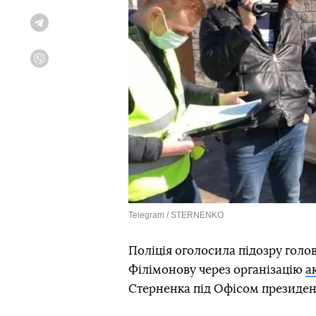
Telegram
Viber
Telegram / STERNENKO
Поліція оголосила підозру голо
Філімонову через організацію
а
Стерненка під Офісом президент