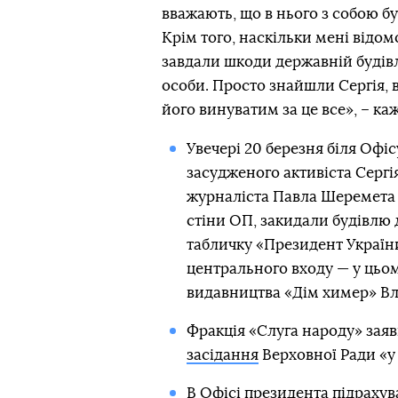
вважають, що в нього з собою б
Крім того, наскільки мені відомо, 
завдали шкоди державній будівлі
особи. Просто знайшли Сергія,
його винуватим за це все», – ка
Увечері 20 березня біля Офі
засудженого активіста Сергі
журналіста Павла Шеремета 
стіни ОП, закидали будівл
табличку «Президент України
центрального входу — у цьо
видавництва «Дім химер» Вл
Фракція «Слуга народу» зая
засідання
Верховної Ради «у 
В Офісі президента
підрахув