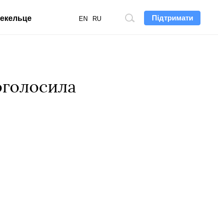
Підтримати
екельце
Пошук
EN
RU
по
сайту
оголосила