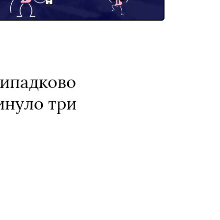
випадково
инуло три