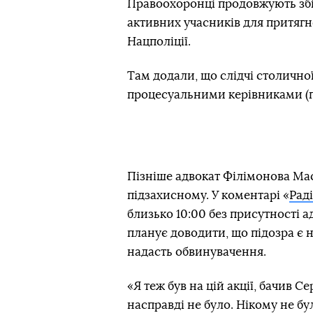
Правоохоронці продовжують збі
активних учасників для притягн
Нацполіції.
Там додали, що слідчі столичної
процесуальними керівниками (
Пізніше адвокат Філімонова Мас
підзахисному. У коментарі «
Рад
близько 10:00 без присутності а
планує доводити, що підозра є 
надасть обвинувачення.
«Я теж був на цій акції, бачив Се
насправді не було. Нікому не б