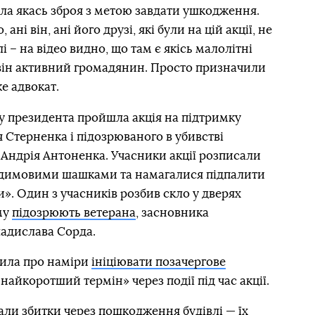
ула якась зброя з метою завдати ушкодження.
ані він, ані його друзі, які були на цій акції, не
 – на відео видно, що там є якісь малолітні
 він активний громадянин. Просто призначили
же адвокат.
су президента пройшла акція на підтримку
я Стерненка і підозрюваного в убивстві
Андрія Антоненка. Учасники акції розписали
ю димовими шашками та намагалися підпалити
». Один з учасників розбив скло у дверях
му
підозрюють ветерана
, засновника
адислава Сорда.
вила про наміри
ініціювати позачергове
найкоротший термін» через події під час акції.
али збитки
через пошкодження будівлі — їх