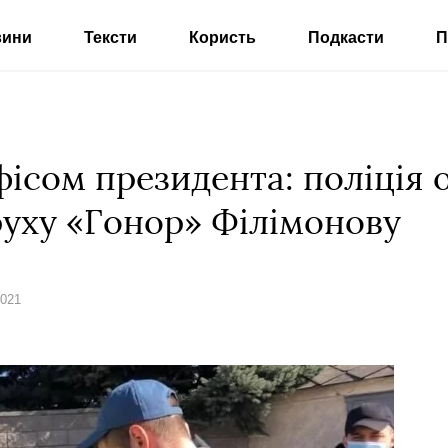
вини
Тексти
Користь
Подкасти
П
фісом президента: поліція 
руху «Гонор» Філімонову
2021