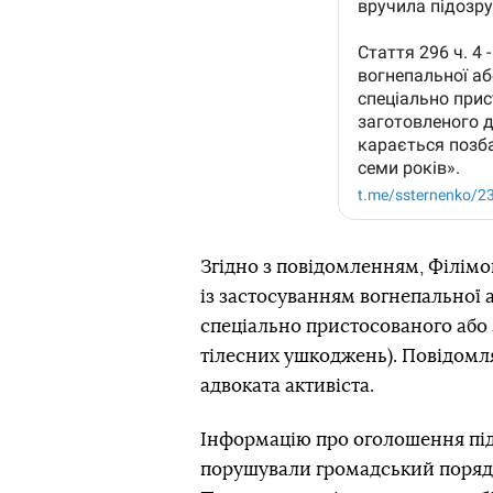
Згідно з повідомленням, Філімоно
із застосуванням вогнепальної а
спеціально пристосованого або 
тілесних ушкоджень). Повідомля
адвоката активіста.
Інформацію про оголошення підоз
порушували громадський порядок