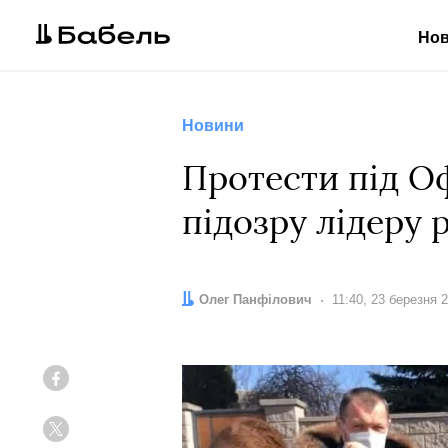
Но
Новини
Протести під О
підозру лідеру 
Автор:
Олег Панфілович
Дата:
11:40, 23 березня 
Facebook
Twitter