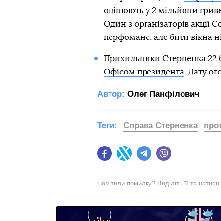
оцінюють у 2 мільйони гриве
Один з організаторів акції С
перфоманс, але бити вікна н
Прихильники Стерненка 22 б
Офісом президента
. Дату ог
Автор:
Олег Панфілович
Теги:
Справа Стерненка
про
Facebook
Twitter
Telegram
Viber
Помітили помилку? Виділіть її та натисн