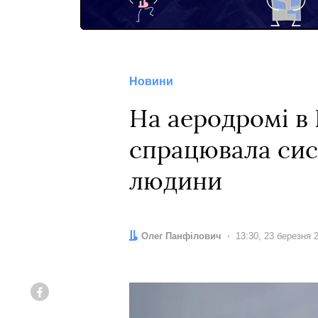
Новини
На аеродромі в
спрацювала сис
людини
Автор:
Олег Панфілович
Дата:
13:30, 23 березня 
Facebook