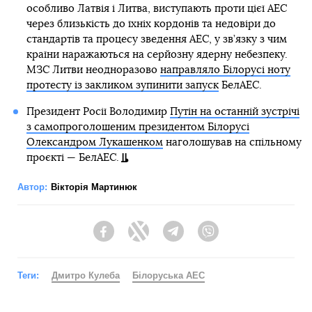
особливо Латвія і Литва, виступають проти цієї АЕС
через близькість до їхніх кордонів та недовіри до
стандартів та процесу зведення АЕС, у зв’язку з чим
країни наражаються на серйозну ядерну небезпеку.
МЗС Литви неодноразово
направляло Білорусі ноту
протесту із закликом зупинити запуск
БелАЕС.
Президент Росії Володимир
Путін на останній зустрічі
з самопроголошеним президентом Білорусі
Олександром Лукашенком
наголошував на спільному
проєкті — БелАЕС.
Автор:
Вікторія Мартинюк
Facebook
Twitter
Telegram
Viber
Теги:
Дмитро Кулеба
Білоруська АЕС