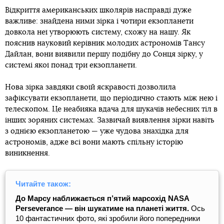
Відкриття американських школярів насправді дуже
важливе: знайдена ними зірка і чотири екзопланети
довкола неї утворюють систему, схожу на нашу. Як
пояснив науковий керівник молодих астрономів Тансу
Дайлан, вони виявили першу подібну до Сонця зірку, у
системі якої понад три екзопланети.
Нова зірка завдяки своїй яскравості дозволила
зафіксувати екзопланети, що періодично стають між нею і
телескопом. Це неабияка вдача для шукачів небесних тіл в
інших зоряних системах. Зазвичай виявлення зірки навіть
з однією екзопланетою — уже чудова знахідка для
астрономів, адже всі вони мають спільну історію
виникнення.
Читайте також:
До Марсу наближається п’ятий марсохід NASA
Perseverance — він шукатиме на планеті життя.
Ось
10 фантастичних фото, які зробили його попередники