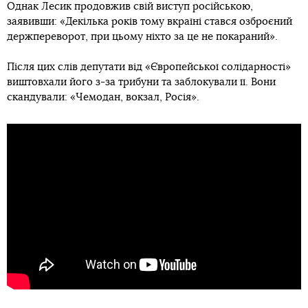
Однак Лесик продовжив свій виступ російською,
заявивши: «Декілька років тому вкраїні стався озброєний
держпереворот, при цьому ніхто за це не покараний».
Після цих слів депутати від «Європейської солідарності»
виштовхали його з-за трибуни та заблокували її. Вони
скандували: «Чемодан, вокзал, Росія».