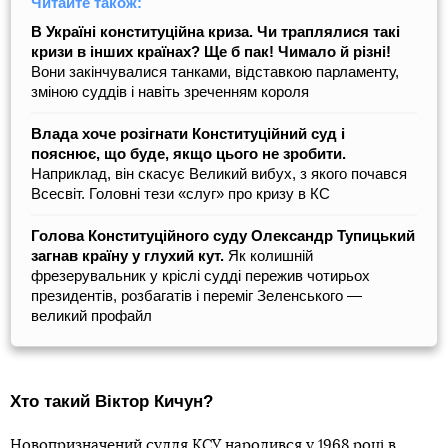
Читайте також:
В Україні конституційна криза. Чи траплялися такі
кризи в інших країнах? Ще б пак! Чимало й різні!
Вони закінчувалися танками, відставкою парламенту,
зміною суддів і навіть зреченням короля
Влада хоче розігнати Конституційний суд і
пояснює, що буде, якщо цього не зробити.
Наприклад, він скасує Великий вибух, з якого почався
Всесвіт. Головні тези «слуг» про кризу в КС
Голова Конституційного суду Олександр Тупицький
загнав країну у глухий кут.
Як колишній
фрезерувальник у кріслі судді пережив чотирьох
президентів, розбагатів і переміг Зеленського —
великий профайл
Хто такий Віктор Кичун?
Новопризначений суддя КСУ народився у 1968 році в