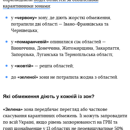
карантинними зонами
:
«червону»
у
зону, де діють жорсткі обмеження,
потрапили дві області — Івано-Франківська та
Чернівецька;
«помаранчевій»
у
опинилися сім областей —
Вінниччина, Донеччина, Житомирщина, Закарпаття,
Запорізька, Луганська та Тернопільська області;
«жовтій»
у
— решта областей;
«зеленої»
до
зони не потрапила жодна з областей.
Які обмеження діють у кожній із зон?
«Зелена»
зона передбачає перегляд або часткове
скасування карантинних обмежень. Її можуть запровадити
по всій Україні, якщо рівень захворюваності на ГРВІ та
грип щонайменше у 13 областях не перевищуватиме 50%