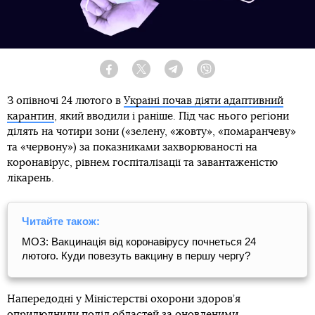
Facebook
Twitter
Telegram
Viber
З опівночі 24 лютого в
Україні почав діяти адаптивний
карантин
, який вводили і раніше. Під час нього регіони
ділять на чотири зони («зелену, «жовту», «помаранчеву»
та «червону») за показниками захворюваності на
коронавірус, рівнем госпіталізації та завантаженістю
лікарень.
Читайте також:
МОЗ: Вакцинація від коронавірусу почнеться 24
лютого. Куди повезуть вакцину в першу чергу?
Напередодні у Міністерстві охорони здоров’я
оприлюднили
поділ областей за оновленими