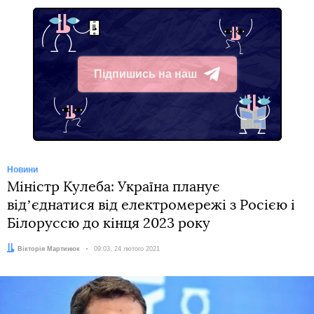
Підпишись на наш
Telegram
Новини
Міністр Кулеба: Україна планує
відʼєднатися від електромережі з Росією і
Білоруссю до кінця 2023 року
Автор:
Вікторія Мартинюк
Дата:
09:03, 24 лютого 2021