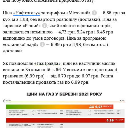
для побутових споживачів природного газу.
призупинив
Ціна
«Нафтогазу»
за тарифом
«Місячний»
— 6,86 грн за
Довідка
куб. м з ПДВ, без вартості розподілу (доставки). Ціна за
тарифом
«Річний»
, який клієнти оформили торік,
Довідка
залишається незмінною — 4,73 грн, 5,24 грн і 6,45 грн
відповідно до умов договорів. Ціна за програмою
«останньої надії»
— 6,99 грн з ПДВ, без вартості
Довідка
доставки.
Як повідомляє
«ГазПравда»
, ціни на наступний місяць
виставили 35 компаній із 66. У восьми з них ціни нижчі
граничної (6,99 грн) — від 6,70 грн до 6,97 грн. Решта
постачальників продають газ по 6,99 грн.