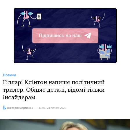
Підпишись на наш
Telegram
Новини
Гілларі Клінтон напише політичний
трилер. Обіцяє деталі, відомі тільки
інсайдерам
Автор:
Вікторія Мартинюк
Дата:
11:03, 24 лютого 2021