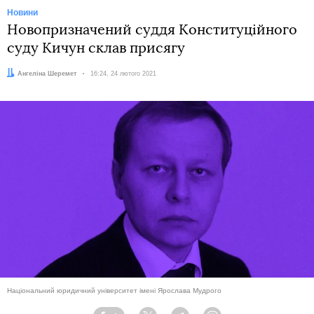
Новини
Новопризначений суддя Конституційного
суду Кичун склав присягу
Автор:
Ангеліна Шеремет
Дата:
16:24, 24 лютого 2021
Національний юридичний університет імені Ярослава Мудрого