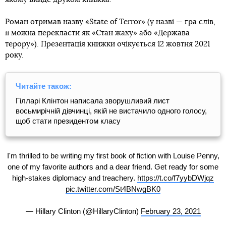
Роман отримав назву «State of Terror» (у назві — гра слів,
її можна перекласти як «Стан жаху» або «Держава
терору»). Презентація книжки очікується 12 жовтня 2021
року.
Читайте також:
Гілларі Клінтон написала зворушливий лист
восьмирічній дівчинці, якій не вистачило одного голосу,
щоб стати президентом класу
I'm thrilled to be writing my first book of fiction with Louise Penny,
one of my favorite authors and a dear friend. Get ready for some
high-stakes diplomacy and treachery.
https://t.co/f7yybDWjqz
pic.twitter.com/St4BNwgBK0
— Hillary Clinton (@HillaryClinton)
February 23, 2021