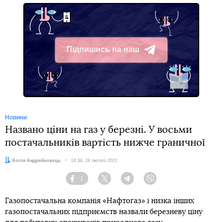
Підпишись на наш
Telegram
Новини
Названо ціни на газ у березні. У восьми
постачальників вартість нижче граничної
Автор:
Костя Андрейковець
Дата:
14:34, 24 лютого 2021
1
Facebook
Twitter
Telegram
Viber
Газопостачальна компанія «Нафтогаз» і низка інших
газопостачальних підприємств назвали березневу ціну
тариф