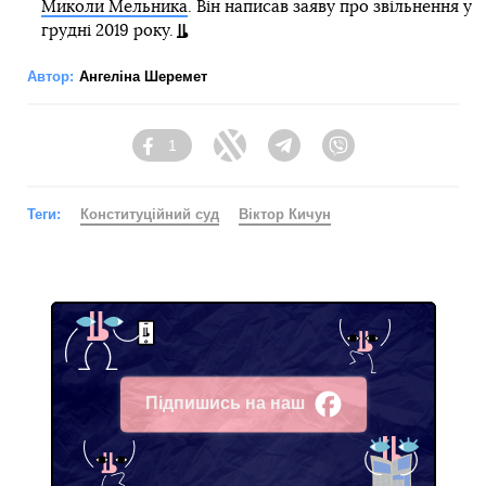
Миколи Мельника
. Він написав заяву про звільнення у
грудні 2019 року.
Автор:
Ангеліна Шеремет
1
Facebook
Twitter
Telegram
Viber
Теги:
Конституційний суд
Віктор Кичун
Підпишись на наш
Facebook