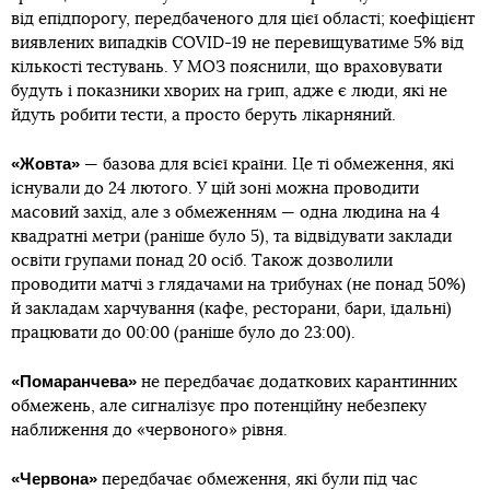
від епідпорогу, передбаченого для цієї області; коефіцієнт
виявлених випадків COVID-19 не перевищуватиме 5% від
кількості тестувань. У МОЗ пояснили, що враховувати
будуть і показники хворих на грип, адже є люди, які не
йдуть робити тести, а просто беруть лікарняний.
«Жовта»
— базова для всієї країни. Це ті обмеження, які
існували до 24 лютого. У цій зоні можна проводити
масовий захід, але з обмеженням — одна людина на 4
квадратні метри (раніше було 5), та відвідувати заклади
освіти групами понад 20 осіб. Також дозволили
проводити матчі з глядачами на трибунах (не понад 50%)
й закладам харчування (кафе, ресторани, бари, їдальні)
працювати до 00:00 (раніше було до 23:00).
«Помаранчева»
не передбачає додаткових карантинних
обмежень, але сигналізує про потенційну небезпеку
наближення до «червоного» рівня.
«Червона»
передбачає обмеження, які були під час