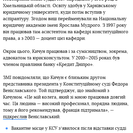
Хмельницькій області. Освіту здобув у Харківському
юридичному університеті, куди потім вступив у
аспірантуру. Згодом виш перейменували на Національну
юридичну академію імені Ярослава Мудрого. З 1997 року
він працював там асистентом на кафедрі конституційного
права, а з 2003 — доцент цієї кафедри.
Окрім цього, Кичун працював і за сумісництвом, зокрема,
адвокатом та юрисконсультом. У 2010—2015 роках був
членом правління банку «Кредит Дніпро».
ЗМІ повідомляли, що Кичун є близьким другом
представника президента у Конституційному суді Федора
Веніславського. Той підтверджує, що знайомий з
Кичуном. «Це мій колега, який зі мною працював довгий
час. Ця людина — високий професіонал, порядна людина,
тому я його рекомендував, фракція підтримала», —
підкреслив
Веніславський.
Вакантне місце у КСУ зʼявилося після відставки судді