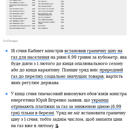
ГазПравда
18 січня Кабінет міністрів
встановив граничну ціну на
газ для населення
на рівні 6,99 гривні за кубометр, яка
буде діяти з 1 лютого до кінця опалювального сезону
або до кінця карантину. Пізніше уряд вніс
природний
газ до переліку соціально значущих товарів
, вартість
яких регулює держава.
У кінці січня тимчасовий виконувач обовʼязків міністра
енергетики Юрій Вітренко заявив, що
українці
отримають платіжки за газ за зниженою ціною (6,99
грн) тільки в березні
. Уряд не міг встановити граничну
ціну з 1 січня, тобто заднім числом, щоб знизити ціни
на газ вже в лютому.