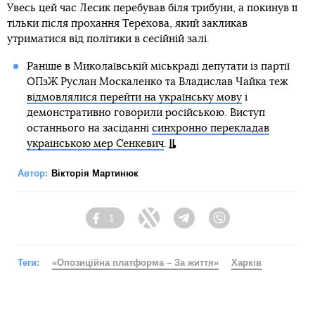
Увесь цей час Лесик перебував біля трибуни, а покинув її
тільки після прохання Терехова, який закликав
утриматися від політики в сесійній залі.
Раніше в Миколаївській міськраді депутати із партії
ОПзЖ Руслан Москаленко та Владислав Чайка теж
відмовлялися перейти на українську мову
і
демонстративно говорили російською. Виступ
останнього на засіданні
синхронно перекладав
українською мер Сенкевич
.
Автор:
Вікторія Мартинюк
1
Facebook
Twitter
Telegram
Viber
Теги:
«Опозиційна платформа – За життя»
Харків