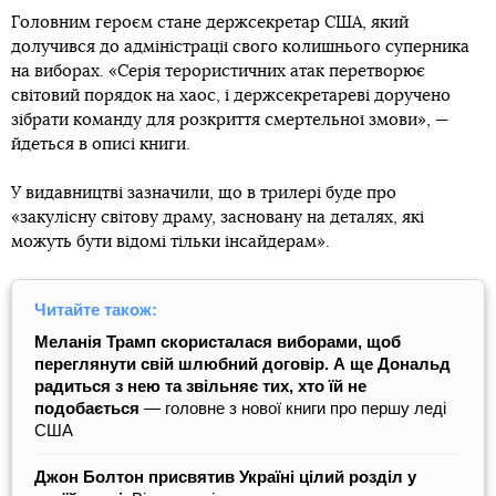
Головним героєм стане держсекретар США, який
долучився до адміністрації свого колишнього суперника
на виборах. «Серія терористичних атак перетворює
світовий порядок на хаос, і держсекретареві доручено
зібрати команду для розкриття смертельної змови», —
йдеться в описі книги.
У видавництві зазначили, що в трилері буде про
«закулісну світову драму, засновану на деталях, які
можуть бути відомі тільки інсайдерам».
Читайте також:
Меланія Трамп скористалася виборами, щоб
переглянути свій шлюбний договір. А ще Дональд
радиться з нею та звільняє тих, хто їй не
подобається
— головне з нової книги про першу леді
США
Джон Болтон присвятив Україні цілий розділ у