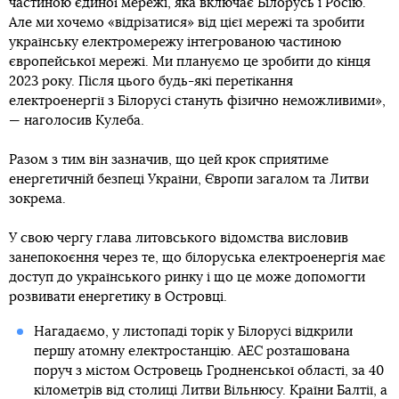
частиною єдиної мережі, яка включає Білорусь і Росію.
Але ми хочемо «відрізатися» від цієї мережі та зробити
українську електромережу інтегрованою частиною
європейської мережі. Ми плануємо це зробити до кінця
2023 року. Після цього будь-які перетікання
електроенергії з Білорусі стануть фізично неможливими»,
— наголосив Кулеба.
Разом з тим він зазначив, що цей крок сприятиме
енергетичній безпеці України, Європи загалом та Литви
зокрема.
У свою чергу глава литовського відомства висловив
занепокоєння через те, що білоруська електроенергія має
доступ до українського ринку і що це може допомогти
розвивати енергетику в Островці.
Нагадаємо, у листопаді торік у Білорусі відкрили
першу атомну електростанцію. АЕС розташована
поруч з містом Островець Гродненської області, за 40
кілометрів від столиці Литви Вільнюсу. Країни Балтії, а