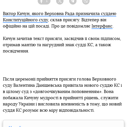
1
Facebook
Twitter
Telegram
Viber
Віктор Кичун, якого Верховна Рада призначила суддею
Конституційного суду
, склав присягу. Відтепер він
офіційно на цій посаді. Про це повідомляє
Інтерфакс
.
Кичун зачитав текст присяги, засвідчив її своїм підписом,
отримав мантію та нагрудний знак судді КС, а також
посвідчення.
Після церемонії прийняття присяги голова Верховного
суду Валентина Данішевська привітала нового суддю КС і
в цілому суд з «довгоочікуваним поповненням». Вона
побажала Кичуну мудрості в прийнятті рішень, служити
народу України і висловила впевненість в тому, що новий
суддя КС розуміє всю міру відповідальності.