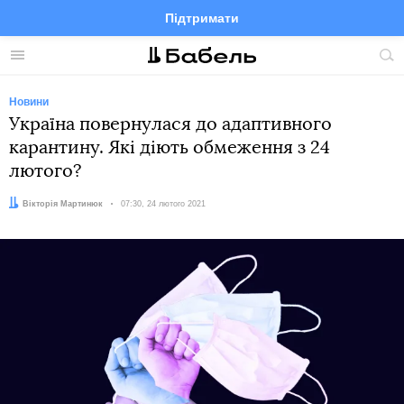
Підтримати
Facebook
Telegram
Twitter
Instagram
Меню
По
по
сай
Новини
Україна повернулася до адаптивного
карантину. Які діють обмеження з 24
лютого?
Автор:
Вікторія Мартинюк
Дата:
07:30, 24 лютого 2021