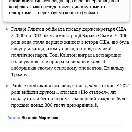
своїй книзі
. Він розповідає про своє посередництво в
конфліктах між президентами, дипломатами та
олігархами — переказуємо коротко (майже)
Гілларі Клінтон обіймала посаду держсекретаря США
з 2009 по 2013 рік у адміністрації Барака Обами. У 2016
році вона стала першою жінкою в історії США, що була
висунута кандидатом у президенти від великої
політичної партії. Тоді Клінтон виграла всенародне
голосування, але програла вибори в колегії
виборщиків своєму основному опонентові Дональду
Трампу.
Раніше політикиня вже випустила декілька книг. У 2017
році вийшли друком її спогади «Що сталося», які
одразу стали бестселером — за перший тиждень було
продано понад 300 тисяч примірників.
Автор:
Вікторія Мартинюк