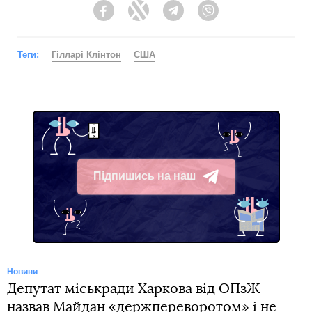
Facebook
Twitter
Telegram
Viber
Теги:
Гілларі Клінтон
США
Підпишись на наш
Telegram
Новини
Депутат міськради Харкова від ОПзЖ
назвав Майдан «держпереворотом» і не