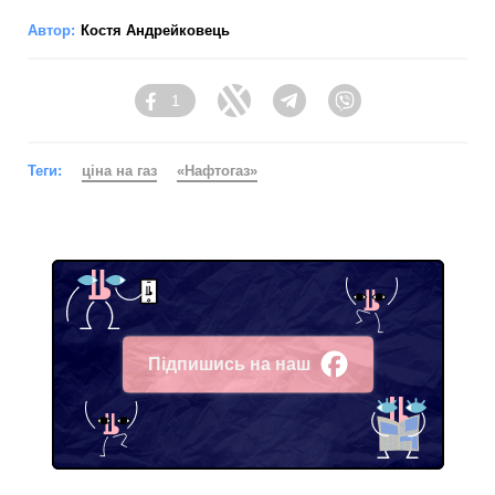
Автор:
Костя Андрейковець
1
Facebook
Twitter
Telegram
Viber
Теги:
ціна на газ
«Нафтогаз»
Підпишись на наш
Facebook