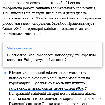
посиленого січневого карантину (8—24 січня) —
заборонена робота закладів громадського харчування,
ТРЦ, кінотеатрів, театрів, шкіл (окрім дитсадків та
початкових класів). Також закритими будуть продовольчі
ринки, магазини, спортзали, басейни. Працюватимуть
банки, АЗС, ветеринарні клініки та магазини, аптеки,
продовольчі магазини.
Читайте також:
В Івано-Франківській області запроваджують жорсткий
карантин. Які діятимуть обмеження?
В Івано-Франківській області спостерігається
надзвичайно високий рівень захворюваності на
коронавірус — у багатьох населених пунктах
заповненість ліжко-місць перевищила 90%
. У
Центральній клінічній лікарні немає вільних ліжок,
госпіталізованих розміщують у коридорах та їдальнях.
Головний санлікар Ляшко каже, що погіршення