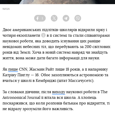
NASA
1
Facebook
Twitter
Telegram
Viber
Двоє американських підлітків-школярів відкрили зірку і
чотири
екзопланети
в її системі та стали співавторами
Довідка
наукової роботи, яка доводить існування цих раніше
невідомих небесних тіл, що перебувають за 200 світлових
років від Землі. Хоча в новій системі навряд чи знайдуть
життя, вона може дати багато інформації для науки.
Як
пише
CNN, Жасмин Райт лише 18 років, а її напарнику
Катріку Пінглу — 16. Обоє захоплюються астрономією та
вчаться у школі в Кембриджі (штат Массачусетс).
За словами дівчини, після
виходу
наукової роботи в The
Astronomical Journal її вітала вся школа. А хлопець
поскаржився, що коли розповів батькам про відкриття, ті
не відразу зрозуміли його важливість.