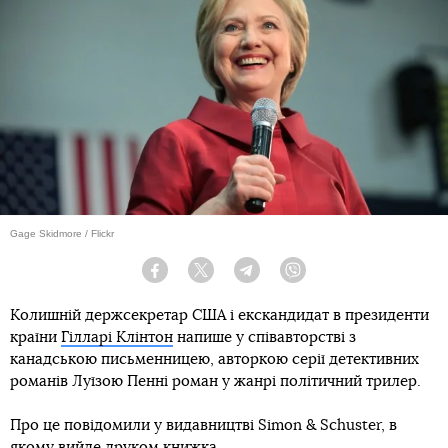
Gage Skidmore / Flickr
Facebook
Twitter
Telegram
Viber
Колишній держсекретар США і екскандидат в президенти
країни
Гілларі Клінтон
напише у співавторстві з
канадською письменницею, авторкою серії детективних
романів Луїзою Пенні роман у жанрі політичний трилер.
Про це повідомили у видавництві Simon & Schuster, в
якому вийде друком книжка.