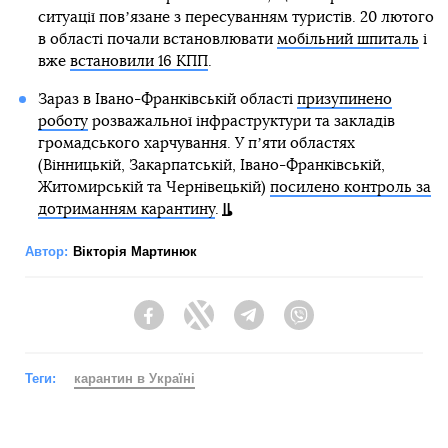
ситуації повʼязане з пересуванням туристів. 20 лютого
в області почали встановлювати
мобільний шпиталь
і
вже
встановили 16 КПП
.
Зараз в Івано-Франківській області
призупинено
роботу
розважальної інфраструктури та закладів
громадського харчування. У пʼяти областях
(Вінницькій, Закарпатській, Івано-Франківській,
Житомирській та Чернівецькій)
посилено контроль за
дотриманням карантину
.
Автор:
Вікторія Мартинюк
Facebook
Twitter
Telegram
Viber
Теги:
карантин в Україні