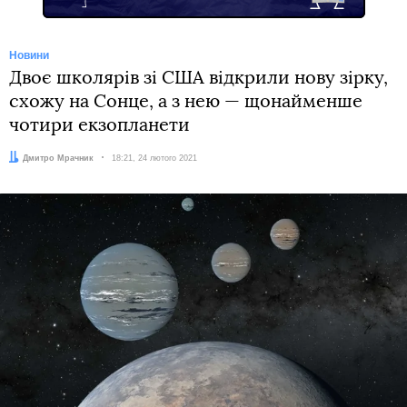
Новини
Двоє школярів зі США відкрили нову зірку,
схожу на Сонце, а з нею — щонайменше
чотири екзопланети
Автор:
Дмитро Мрачник
Дата:
18:21, 24 лютого 2021