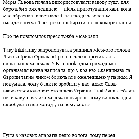
Мерія Львова почала використовувати кавову гущу для
боротьби з ожеледицею — після приготування кави вона
має абразивні властивості, не шкодить зеленим
насадженням і її не треба прибирати після використання.
Про це повідомляє
пресслужба
міськради.
Таку ініціативу запропонувала радниця міського голови
Львова Ірина Оршак: «Про цю ідею я прочитала в
соціальних мережах. У Facebook одна громадська
організація Києва написала, що у країнах Скандинавії та
Європи таким чином борються з ожеледицею у парках. Я
подумала: чому б так не зробити у нас, адже Львів
вважається кавовою столицею України. Львівʼяни люблять
пити каву, є велика мережа кав’ярень, тому виникла ідея
спробувати цей метод у нашому місті».
Гуща з кавових апаратів дещо волога, тому перед