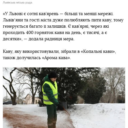
Львівська міська рада
«У Львові є сотні кав’ярень — більші та менші мережі.
Львівʼяни та гості міста дуже полюбляють пити каву, тому
генерується багато її залишків. Є кав’ярні, через які
проходить 400 горняток кави на день, є тисячі, а є
десятки», — додала радниця мера.
Каву, яку використовували, зібрали в «Копальні кави»,
також долучилась «Арома кава».