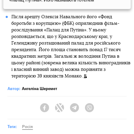
Після арешту Олексія Навального його «Фонд
боротьби з корупцією» (ФБК) оприлюднив фільм-
розслідування «Палац для Путіна». У ньому
розповідається, що у Краснодарському краї, у
Геленджику розташований палац для російського
президента. Його площа становить понад 17 тисяч
квадратних метрів. Загальні ж володіння Путіна в
цьому районі (зокрема велика кількість виноградників
і власний винний завод) можна порівняти з
територією 39 князівств Монако.
Автор:
Ангеліна Шеремет
Facebook
Twitter
Telegram
Viber
Теги:
Росія