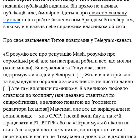
недавніх публікацій видання. Він прямо не називає
публікації, але, ймовірно, ідеться про
сюжет з «палацу
Путіна»
та інтервʼю з бізнесменом Аркадієм Ротенбергом,
в якому він назвав себе справжнім власником обʼєкта.
Про своє звільнення Титов повідомив у Telegram-каналі.
«Я розумію все про репутацію Mash, розумію про
сороміцькі речі, але ми насправді робили все, що могли
(коли могли). Вписувалися за Голунова, люто
підтримували людей у Білорусі. [...] Жили в цій сірій зоні
та відчайдушно боролися за можливість не писати лайно.
[...] Але там вирішили по-іншому. Я з великою любовʼю
ставлюся до холдингу (він ідеально ставиться до
співробітників), з великою повагою до [головного
редактора Іксанова] Максима, але все це вирішували не
вони. А вище — як в СРСР. І нехай вони йдуть на х*й.
Працювати в РТ, ВГТРК або на «Першому» я б ніколи не
став. Але людей ніхто не запитав, вони просто взяли і
перетворили нас на це. Тому мені й довелося відмовитися