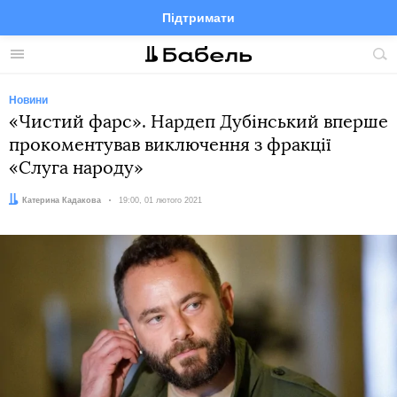
Підтримати
Facebook
Telegram
Twitter
Instagram
Меню
По
по
сай
Новини
«Чистий фарс». Нардеп Дубінський вперше
прокоментував виключення з фракції
«Слуга народу»
Автор:
Катерина Кадакова
Дата:
19:00, 01 лютого 2021