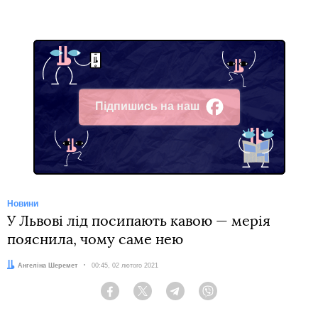
Підпишись на наш
Facebook
Новини
У Львові лід посипають кавою — мерія
пояснила, чому саме нею
Автор:
Ангеліна Шеремет
Дата:
00:45, 02 лютого 2021
Facebook
Twitter
Telegram
Viber