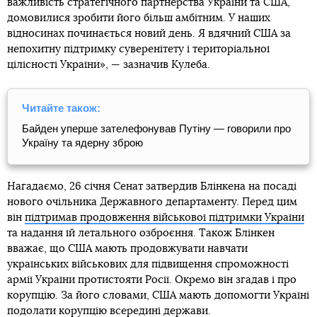
важливість стратегічного партнерства України та США,
домовилися зробити його більш амбітним. У наших
відносинах починається новий день. Я вдячний США за
непохитну підтримку суверенітету і територіальної
цілісності України», — зазначив Кулеба.
Читайте також:
Байден уперше зателефонував Путіну — говорили про
Україну та ядерну зброю
Нагадаємо, 26 січня Сенат затвердив Блінкена на посаді
нового очільника Державного департаменту. Перед цим
він
підтримав продовження військової підтримки України
та надання їй летального озброєння. Також Блінкен
вважає, що США мають продовжувати навчати
українських військових для підвищення спроможності
армії України протистояти Росії. Окремо він згадав і про
корупцію. За його словами, США мають допомогти Україні
подолати корупцію всередині держави.