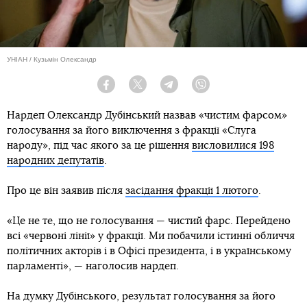
УНІАН / Кузьмін Олександр
Facebook
Twitter
Telegram
Viber
Нардеп Олександр Дубінський назвав «чистим фарсом»
голосування за його виключення з фракції «Слуга
народу», під час якого за це рішення
висловилися 198
народних депутатів
.
Про це він заявив після
засідання фракції 1 лютого
.
«Це не те, що не голосування — чистий фарс. Перейдено
всі «червоні лінії» у фракції. Ми побачили істинні обличчя
політичних акторів і в Офісі президента, і в українському
парламенті», — наголосив нардеп.
На думку Дубінського, результат голосування за його