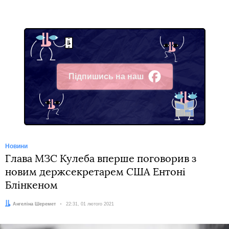
Підпишись на наш
Facebook
Новини
Глава МЗС Кулеба вперше поговорив з
новим держсекретарем США Ентоні
Блінкеном
Автор:
Ангеліна Шеремет
Дата:
22:31, 01 лютого 2021