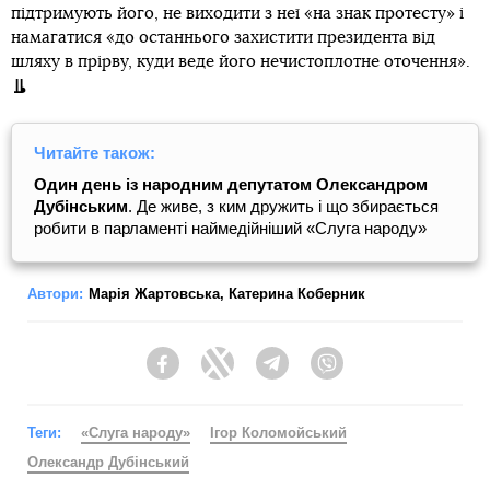
підтримують його, не виходити з неї «на знак протесту» і
намагатися «до останнього захистити президента від
шляху в прірву, куди веде його нечистоплотне оточення».
Читайте також:
Один день із народним депутатом Олександром
Дубінським
. Де живе, з ким дружить і що збирається
робити в парламенті наймедійніший «Слуга народу»
Автори:
Марія Жартовська
,
Катерина Коберник
Facebook
Twitter
Telegram
Viber
Теги:
«Слуга народу»
Ігор Коломойський
Олександр Дубінський