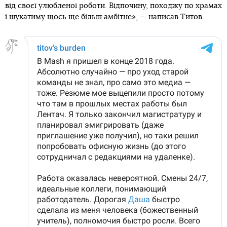
від своєї улюбленої роботи. Відпочину, походжу по храмах
і шукатиму щось ще більш амбітне», — написав Титов.