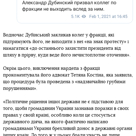
Водночас Дубінський закликав колег у фракції, які
підтримують його, не виходити з неї «на знак протесту» і
намагатися «до останнього захистити президента від
шляху в прірву, куди веде його нечистоплотне оточення».
Окрім цього, виключення нардепа з фракції
прокоментувала його адвокат Тетяна Костіна, яка заявила,
що процедура була проведена з «надзвичайно грубими
порушеннями».
«Політичне рішення іншої держави не є підставою для
того, щоби громадянин України зазнавав поразки в своїх
правах у своїй країні, особливо коли це стосується
державного діяча, на якого фактично написано
громадянами України брехливий донос в державні органи
інших країн. До того ж у цьому брали участь не лише