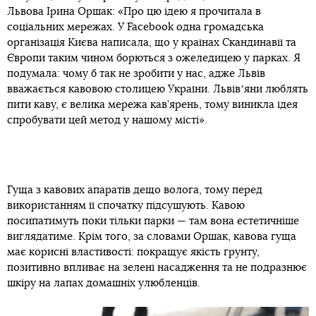
Львова Ірина Оршак: «Про цю ідею я прочитала в
соціальних мережах. У Facebook одна громадська
організація Києва написала, що у країнах Скандинавії та
Європи таким чином борються з ожеледицею у парках. Я
подумала: чому б так не зробити у нас, адже Львів
вважається кавовою столицею України. Львівʼяни люблять
пити каву, є велика мережа кав’ярень, тому виникла ідея
спробувати цей метод у нашому місті».
Гуща з кавових апаратів дещо волога, тому перед
використанням її спочатку підсушують. Кавою
посипатимуть поки тільки парки — там вона естетичніше
виглядатиме. Крім того, за словами Оршак, кавова гуща
має корисні властивості: покращує якість ґрунту,
позитивно впливає на зелені насадження та не подразнює
шкіру на лапах домашніх улюбленців.