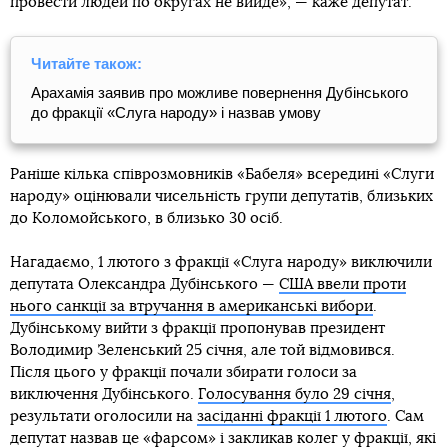
провести людей по округах не вийде», — каже депутат.
Читайте також:
Арахамія заявив про можливе повернення Дубінського
до фракції «Слуга народу» і назвав умову
Раніше кілька співрозмовників «Бабеля» всередині «Слуги
народу» оцінювали чисельність групи депутатів, близьких
до Коломойського, в близько 30 осіб.
Нагадаємо, 1 лютого з фракції «Слуга народу» виключили
депутата Олександра Дубінського —
США ввели проти
нього санкції за втручання в американські вибори
.
Дубінському вийти з фракції пропонував президент
Володимир Зеленський 25 січня, але той відмовився.
Після цього у фракції почали збирати голоси за
виключення Дубінського.
Голосування було 29 січня
,
результати оголосили на
засіданні фракції 1 лютого
. Сам
депутат назвав це «фарсом» і закликав колег у фракції, які