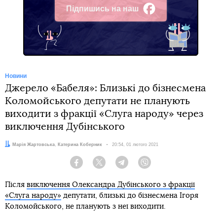
Підпишись на наш
Facebook
Новини
Джерело «Бабеля»: Близькі до бізнесмена
Коломойського депутати не планують
виходити з фракції «Слуга народу» через
виключення Дубінського
Автори:
Марія Жартовська
,
Катерина Коберник
Дата:
20:54, 01 лютого 2021
Facebook
Twitter
Telegram
Viber
Після
виключення Олександра Дубінського з фракції
«Слуга народу»
депутати, близькі до бізнесмена Ігоря
Коломойського, не планують з неї виходити.