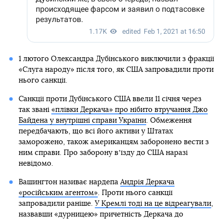
1 лютого Олександра Дубінського виключили з фракції
«Слуга народу» після того, як США запровадили проти
нього санкції.
Санкції проти Дубінського США ввели 11 січня через
так звані
«плівки Деркача» про нібито втручання Джо
Байдена у внутрішні справи України
. Обмеження
передбачають, що всі його активи у Штатах
заморожено, також американцям заборонено вести з
ним справи. Про заборону вʼїзду до США наразі
невідомо.
Вашингтон називає нардепа
Андрія Деркача
«російським агентом»
. Проти нього санкції
запровадили раніше.
У Кремлі тоді на це відреагували
,
назвавши «дурницею» причетність Деркача до