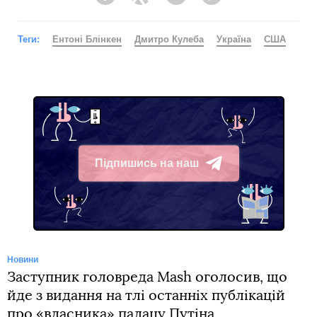
Facebook
Twitter
Telegram
Viber
Теги:
Ентоні Блінкен
Дмитро Кулеба
Україна
США
Підпишись на наш
Telegram
Новини
Заступник головреда Mash оголосив, що
йде з видання на тлі останніх публікацій
про «власника» палацу Путіна