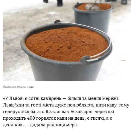
Львівська міська рада
«У Львові є сотні кав’ярень — більші та менші мережі.
Львівʼяни та гості міста дуже полюбляють пити каву, тому
генерується багато її залишків. Є кав’ярні, через які
проходить 400 горняток кави на день, є тисячі, а є
десятки», — додала радниця мера.