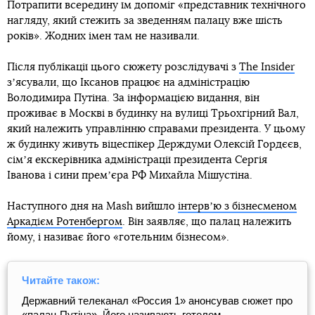
Потрапити всередину їм допоміг «представник технічного
нагляду, який стежить за зведенням палацу вже шість
років». Жодних імен там не називали.
Після публікації цього сюжету розслідувачі з
The Insider
зʼясували, що Іксанов працює на адміністрацію
Володимира Путіна. За інформацією видання, він
проживає в Москві в будинку на вулиці Трьохгірний Вал,
який належить управлінню справами президента. У цьому
ж будинку живуть віцеспікер Держдуми Олексій Гордєєв,
сімʼя екскерівника адміністрації президента Сергія
Іванова і сини премʼєра РФ Михайла Мішустіна.
Наступного дня на Mash вийшло
інтервʼю з бізнесменом
Аркадієм Ротенбергом
. Він заявляє, що палац належить
йому, і називає його «готельним бізнесом».
Читайте також:
Державний телеканал «Россия 1» анонсував сюжет про
«палац Путіна». Його називають готелем