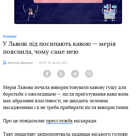
Новини
У Львові лід посипають кавою — мерія
пояснила, чому саме нею
Автор:
Ангеліна Шеремет
Дата:
00:45, 02 лютого 2021
Facebook
Twitter
Telegram
Viber
Мерія Львова почала використовувати кавову гущу для
боротьби з ожеледицею — після приготування кави вона
має абразивні властивості, не шкодить зеленим
насадженням і її не треба прибирати після використання.
Про це повідомляє
пресслужба
міськради.
Таку ініціативу запропонувала радниця міського голови