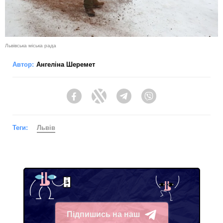
Львівська міська рада
Автор:
Ангеліна Шеремет
Facebook
Twitter
Telegram
Viber
Теги:
Львів
Підпишись на наш
Telegram