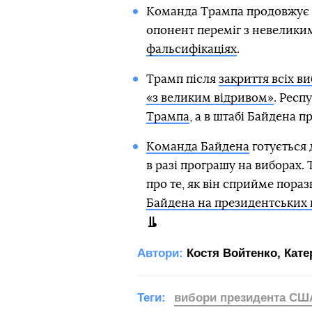
Команда Трампа продовжує до
опонент переміг з невелики
фальсифікаціях
.
Трамп після
закриття всіх в
«з великим відривом»
. Респ
Трампа
, а в штабі Байдена 
Команда Байдена
готується
в разі програшу на виборах.
про те, як він сприйме пораз
Байдена на президентських 
Автори:
Костя Войтенко
,
Кате
Теги:
вибори президента СШ