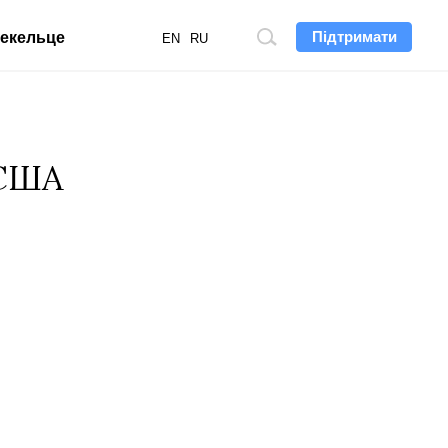
Підтримати
екельце
Пошук
EN
RU
по
сайту
 США