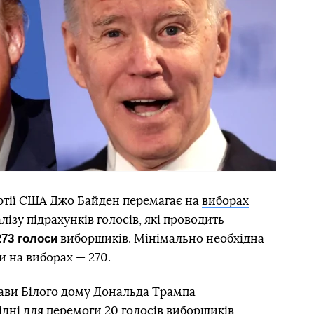
ртії США Джо Байден перемагає на
виборах
лізу підрахунків голосів, які проводить
273 голоси
виборщиків. Мінімально
необхідна
 на виборах — 270.
лави Білого дому Дональда Трампа —
дні для перемоги 20 голосів виборщиків