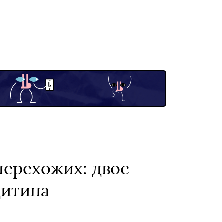
перехожих: двоє
дитина