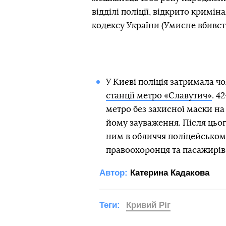
відділі поліції, відкрито кримі
кодексу України (Умисне вбивст
У Києві поліція затримала ч
станції метро «Славутич»
. 4
метро без захисної маски на 
йому зауваження. Після цьог
ним в обличчя поліцейськом
правоохоронця та пасажирів 
Автор:
Катерина Кадакова
Теги:
Кривий Ріг