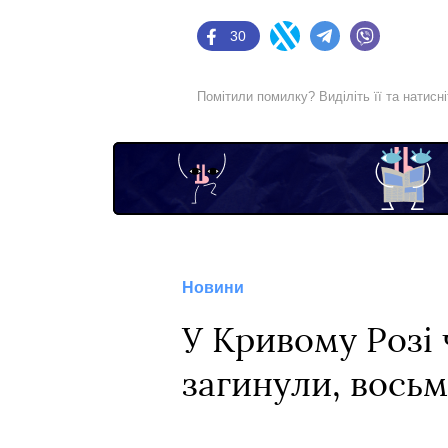
30
Facebook
Twitter
Telegram
Viber
Помітили помилку? Виділіть її та натисн
Новини
У Кривому Розі 
загинули, восьм