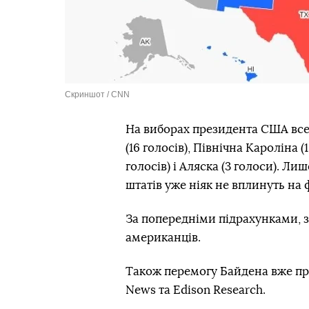
Скриншот / CNN
На виборах президента США все 
(16 голосів), Північна Кароліна (1
голосів) і Аляска (3 голоси). Ли
штатів уже ніяк не вплинуть на 
За попередніми підрахунками, з
американців.
Також перемогу Байдена вже про
News та Edison Research.