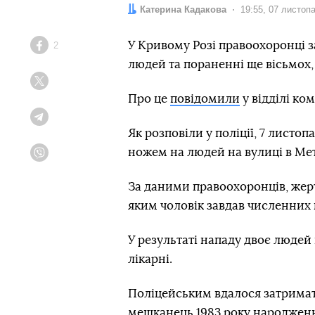
Автор:
Катерина Кадакова
Дата:
19:55, 07 листоп
У Кривому Розі правоохоронці з
2
Facebook
людей та пораненні ще вісьмох,
Twitter
Про це
повідомили
у відділі ко
Telegram
Як розповіли у поліції, 7 листоп
ножем на людей на вулиці в Ме
Viber
За даними правоохоронців, жер
яким чоловік завдав численних
У результаті нападу двоє людей
лікарні.
Поліцейським вдалося затрима
мешканець 1983 року народження