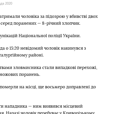
ада 2020
атримали чоловіка за підозрою у вбивстві двох
 серед поранених — 8-річний хлопчик.
мунікацій Національної поліції України.
ада о 15:20 невідомий чоловік накинувся з
талургійному районі.
твами зловмисника стали випадкові перехожі,
 ножових поранень.
 померли на місці, ще восьмеро доправлені до
ти нападника — ним виявився місцевий
. Наразі чоловік перебуває у Криворізькому