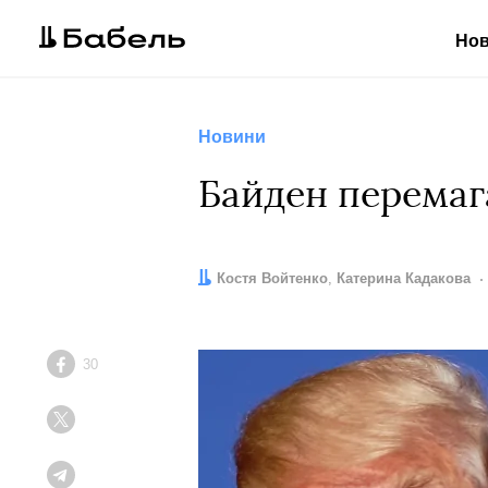
Но
Новини
Байден перемаг
Автори:
Костя Войтенко
,
Катерина Кадакова
30
Facebook
Twitter
Telegram