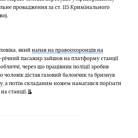
нальне провадження за ст. 115 Кримінального
во).
оловіка, який
напав на правоохоронців на
2-річний пасажир зайшов на платформу станції
обличчі, через що працівник поліції зробив
о чоловік дістав газовий балончик та бризнув
у, а потім складаним ножем намагався порізати
на станції.