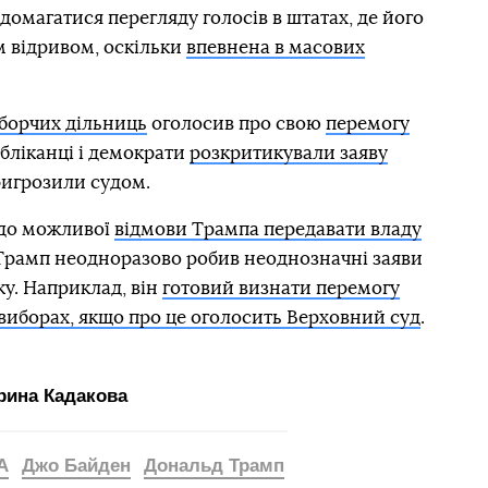
магатися перегляду голосів в штатах, де його
м відривом, оскільки
впевнена в масових
иборчих дільниць
оголосив про свою
перемогу
убліканці і демократи
розкритикували заяву
пригрозили судом.
 до можливої
відмови Трампа передавати владу
 Трамп неодноразово робив неоднозначні заяви
ку. Наприклад, він
готовий визнати перемогу
виборах, якщо про це оголосить Верховний суд
.
рина Кадакова
А
Джо Байден
Дональд Трамп