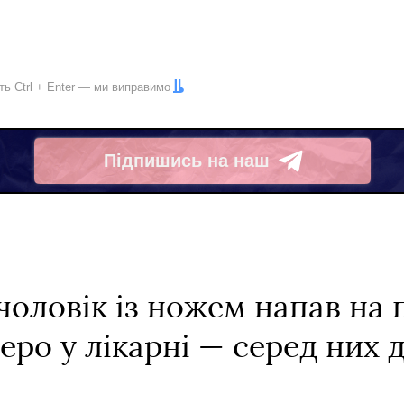
іть
Ctrl
+
Enter
— ми виправимо
Підпишись на наш
Telegram
чоловік із ножем напав на 
еро у лікарні — серед них 