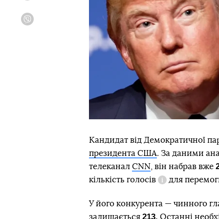
Viber
Кандидат від Демократичної па
президента США
. За даними ана
телеканал
CNN
, він набрав вже
кількість голосів
для перемоги
Довідка
У його конкурента — чинного г
213.
залишається
Останні необхі