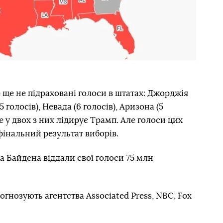
ще не підраховані голоси в штатах: Джорджія
5 голосів), Невада (6 голосів), Аризона (5
ше у двох з них лідирує Трамп. Але голоси цих
фінальний результат виборів.
а Байдена віддали свої голоси 75 млн
гнозують агентства Associated Press, NBC, Fox