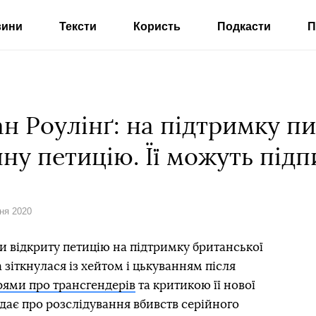
вини
Тексти
Користь
Подкасти
П
н Роулінґ: на підтримку п
ну петицію. Її можуть підпи
сня 2020
 відкриту петицію на підтримку британської
зіткнулася із хейтом і цькуванням після
рями про трансгендерів
та критикою її нової
ідає про розслідування вбивств серійного