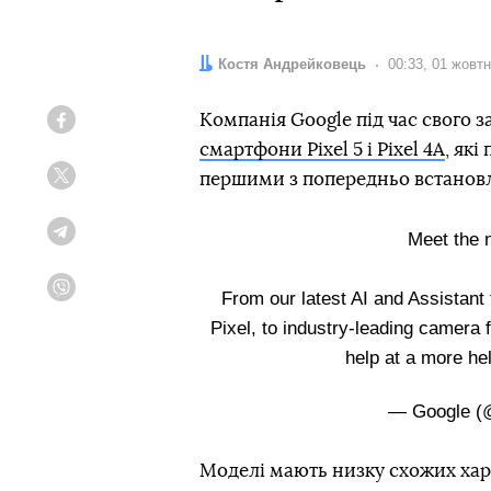
Автор:
Костя Андрейковець
Дата:
00:33, 01 жовт
Компанія Google під час свого з
Facebook
смартфони Pixel 5 і Pixel 4A
, які
першими з попередньо встановл
Twitter
Meet the 
Telegram
From our latest AI and Assistant 
Viber
Pixel, to industry-leading camera 
help at a more hel
— Google (
Моделі мають низку схожих хара