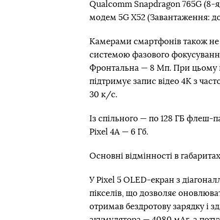
Qualcomm Snapdragon 765G (8-
модем 5G X52 (Завантаження: до 3,
Камерами смартфонів також не в
системою фазового фокусування і
Фронтальна — 8 Мп. При цьому 
підтримує запис відео 4К з част
30 к/с.
Із спільного — по 128 ГБ флеш-пам
Pixel 4A — 6 Гб.
Основні відмінності в габаритах
У Pixel 5 OLED-екран з діагона
пікселів, що дозволяє оновлюва
отримав бездротову зарядку і зд
акумулятора — 4080 мАг, а потуж