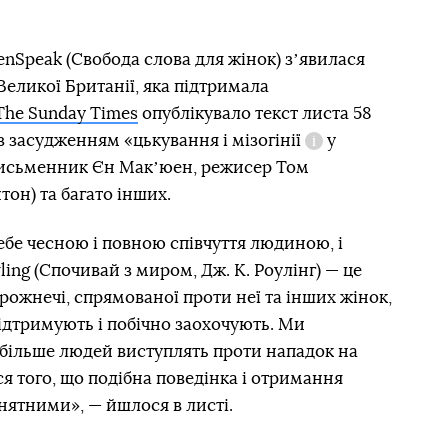
nSpeak (Свобода слова для жінок) зʼявилася
 Великої Британії, яка підтримала
The Sunday Times
опублікувало текст листа 58
 із засудженням «цькування і
мізогінії
у
Довідка
письменник Єн Макʼюен, режисер Том
он) та багато інших.
ебе чесною і повною співчуття людиною, і
ing (Спочивай з миром, Дж. К. Роулінг) — це
ожнечі, спрямованої проти неї та інших жінок,
підтримують і побічно заохочують. Ми
о більше людей виступлять проти нападок на
ся того, що подібна поведінка і отримання
нятними», — йшлося в листі.