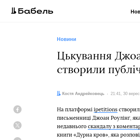
Но
Новини
Цькування Джоа
створили публіч
Автор:
Костя Андрейковець
Дата:
21:41, 30 вере
На платформі
ipetitions
створили
Facebook
письменниці Джоан Роулінґ, яка 
недавнього
скандалу з комента
Twitter
книги «Дурна кров», яка розпов