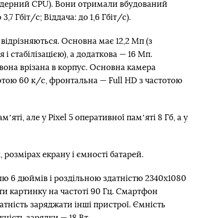
ядерний CPU). Вони отримали вбудований
7 Гбіт/с; Віддача: до 1,6 Гбіт/с).
ідрізняються. Основна має 12,2 Мп (з
 стабілізацією), а додаткова — 16 Мп.
вона врізана в корпус. Основна камера
отою 60 к/с, фронтальна — Full HD з частотою
ʼяті, але у Pixel 5 оперативної памʼяті 8 Гб, а у
, розмірах екрану і ємності батарей.
ллю 6 дюймів і роздільною здатністю 2340х1080
ти картинку на частоті 90 Гц. Смартфон
атність заряджати інші пристрої. Ємність
ність зарядки — 18 Вт.