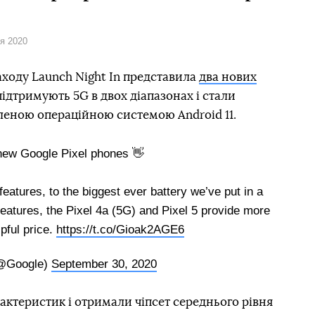
ня 2020
аходу Launch Night In представила
два нових
 підтримують 5G в двох діапазонах і стали
еною операційною системою Android 11.
new Google Pixel phones 👋
features, to the biggest ever battery we’ve put in a
features, the Pixel 4a (5G) and Pixel 5 provide more
pful price.
https://t.co/Gioak2AGE6
@Google)
September 30, 2020
ктеристик і отримали чіпсет середнього рівня