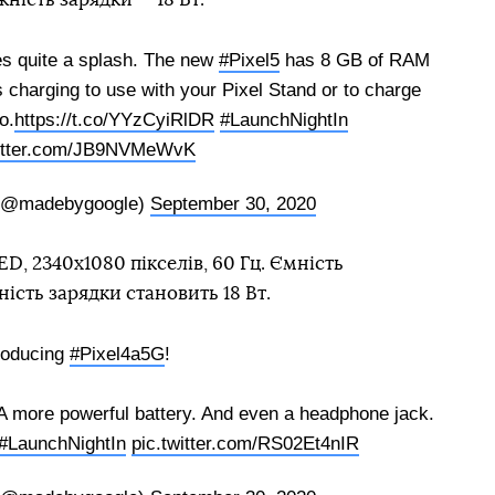
es quite a splash. The new
#Pixel5
has 8 GB of RAM
 charging to use with your Pixel Stand or to charge
o.
https://t.co/YYzCyiRlDR
#LaunchNightIn
witter.com/JB9NVMeWvK
(@madebygoogle)
September 30, 2020
ED, 2340х1080 пікселів, 60 Гц. Ємність
ість зарядки становить 18 Вт.
roducing
#Pixel4a5G
!
 A more powerful battery. And even a headphone jack.
#LaunchNightIn
pic.twitter.com/RS02Et4nIR