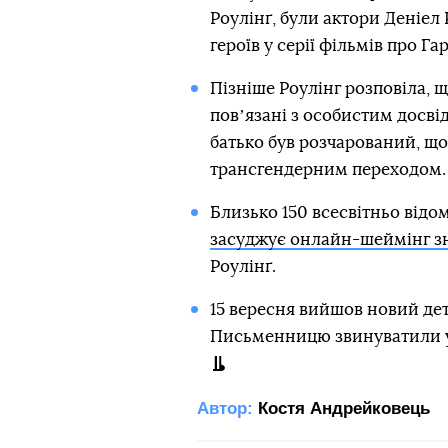
Роулінґ, були актори Деніел
героїв у серії фільмів про Га
Пізніше Роулінг розповіла, щ
повʼязані з особистим досві
батько був розчарований, що 
трансгендерним переходом.
Близько 150 всесвітньо відо
засуджує онлайн-шеймінг з
Роулінґ.
15 вересня вийшов новий де
Письменницю звинуватили у
Автор:
Костя Андрейковець