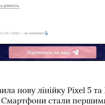
а рівність
іть
Ctrl
+
Enter
— ми виправимо
Підпишись на наш
Telegram
ла нову лінійку Pixel 5 та P
 Смартфони стали першими 