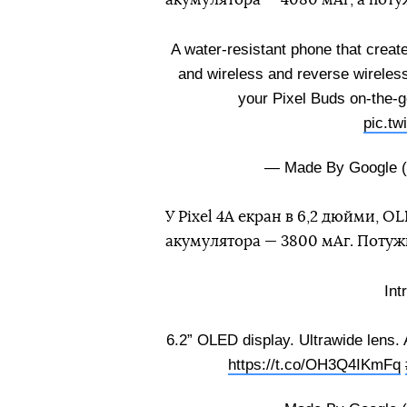
A water-resistant phone that creat
and wireless and reverse wireless
your Pixel Buds on-the-g
pic.t
— Made By Google 
У Pixel 4A екран в 6,2 дюйми, OL
акумулятора — 3800 мАг. Потужн
Int
6.2” OLED display. Ultrawide lens.
https://t.co/OH3Q4IKmFq