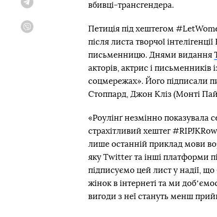
вбивці-трансгендера.
Telegram
Петиція під хештегом #LetWome
Viber
після листа творчої інтелігенції
письменницю. Днями видання
акторів, актрис і письменників
соцмережах». Його підписали 
Стоппард, Джон Кліз (Монті Пайт
«Роулінґ незмінно показувала с
страхітливий хештег #RIPJKRowl
лише останній приклад мови вор
яку Twitter та інші платформи 
підписуємо цей лист у надії, щ
жінок в інтернеті та ми добʼємо
вигоди з неї стануть менш прий