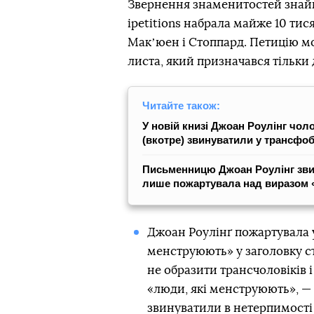
Звернення знаменитостей знайшл
ipetitions набрала майже 10 тис
Макʼюен і Стоппард. Петицію мо
листа, який призначався тільки
Читайте також:
У новій книзі Джоан Роулінг чол
(вкотре) звинуватили у трансфоб
Письменницю Джоан Роулінг звин
лише пожартувала над виразом 
Джоан Роулінґ пожартувала у
менструюють» у заголовку ст
не образити трансчоловіків 
«люди, які менструюють», — 
звинуватили в нетерпимості 