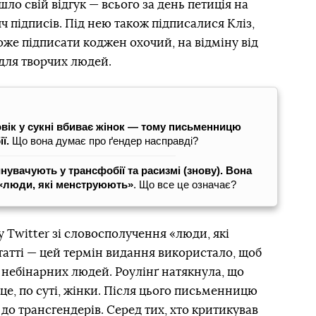
о свій відгук — всього за день петиція на
яч підписів. Під нею також підписалися Кліз,
же підписати коджен охочий, на відміну від
 для творчих людей.
овік у сукні вбиває жінок — тому письменницю
ії.
Що вона думає про ґендер насправді?
увачують у трансфобії та расизмі (знову). Вона
«люди, які менструюють»
. Що все це означає?
 Twitter зі словосполучення «люди, які
атті — цей термін видання використало, щоб
і небінарних людей. Роулінґ натякнула, що
це, по суті, жінки. Після цього письменницю
до трансгендерів. Серед тих, хто критикував