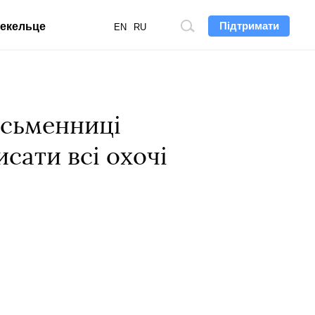
Підтримати
екельце
Пошук
EN
RU
по
сайту
исьменниці
сати всі охочі