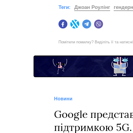
Теги:
Джоан Роулінг
гендерн
Facebook
Twitter
Telegram
Viber
Помітили помилку? Виділіть її та натисн
Новини
Google представи
підтримкою 5G.