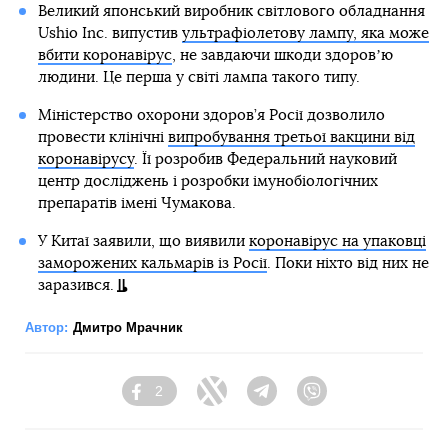
Великий японський виробник світлового обладнання
Ushio Inc. випустив
ультрафіолетову лампу, яка може
вбити коронавірус
, не завдаючи шкоди здоровʼю
людини. Це перша у світі лампа такого типу.
Міністерство охорони здоров’я Росії дозволило
провести клінічні
випробування третьої вакцини від
коронавірусу
. Її розробив Федеральний науковий
центр досліджень і розробки імунобіологічних
препаратів імені Чумакова.
У Китаї заявили, що виявили
коронавірус на упаковці
заморожених кальмарів із Росії
. Поки ніхто від них не
заразився.
Автор:
Дмитро Мрачник
2
Facebook
Twitter
Telegram
Viber