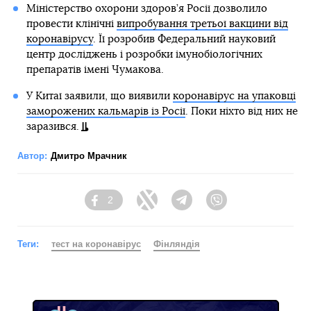
Міністерство охорони здоров’я Росії дозволило
провести клінічні
випробування третьої вакцини від
коронавірусу
. Її розробив Федеральний науковий
центр досліджень і розробки імунобіологічних
препаратів імені Чумакова.
У Китаї заявили, що виявили
коронавірус на упаковці
заморожених кальмарів із Росії
. Поки ніхто від них не
заразився.
Автор:
Дмитро Мрачник
2
Facebook
Twitter
Telegram
Viber
Теги:
тест на коронавірус
Фінляндія