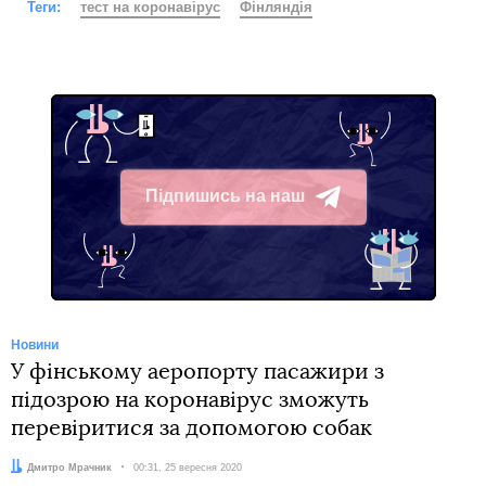
Теги:
тест на коронавірус
Фінляндія
Підпишись на наш
Telegram
Новини
У фінському аеропорту пасажири з
підозрою на коронавірус зможуть
перевіритися за допомогою собак
Автор:
Дмитро Мрачник
Дата:
00:31, 25 вересня 2020