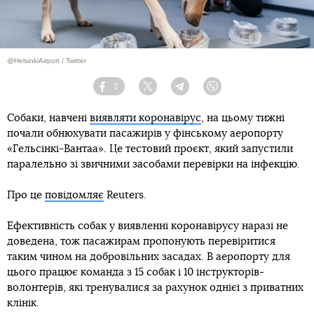
@HelsinkiAirport / Twitter
2
Facebook
Twitter
Telegram
Viber
Собаки, навчені
виявляти коронавірус
, на цьому тижні
почали обнюхувати пасажирів у фінському аеропорту
«Гельсінкі-Вантаа». Це тестовий проєкт, який запустили
паралельно зі звичними засобами перевірки на інфекцію.
Про це
повідомляє
Reuters.
Ефективність собак у виявленні коронавірусу наразі не
доведена, тож пасажирам пропонують перевіритися
таким чином на добровільних засадах. В аеропорту для
цього працює команда з 15 собак і 10 інструкторів-
волонтерів, які тренувалися за рахунок однієї з приватних
клінік.