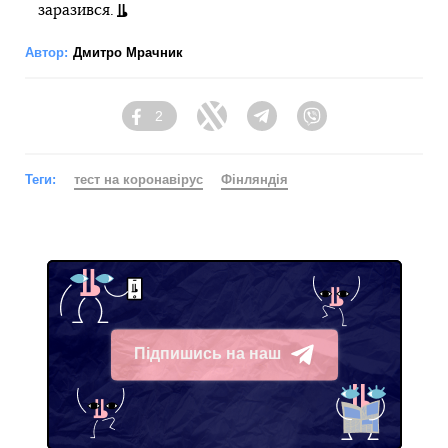
заразився.
Автор:
Дмитро Мрачник
2
Facebook
Twitter
Telegram
Viber
Теги:
тест на коронавірус
Фінляндія
Підпишись на наш
Telegram