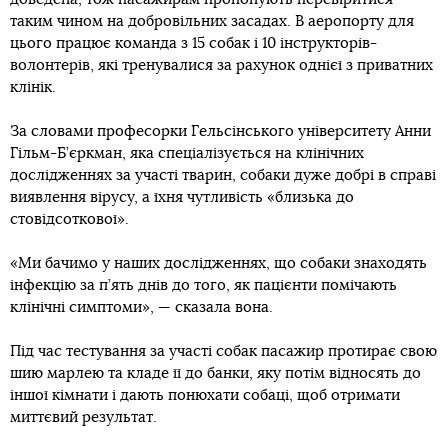
таким чином на добровільних засадах. В аеропорту для
цього працює команда з 15 собак і 10 інструкторів-
волонтерів, які тренувалися за рахунок однієї з приватних
клінік.
За словами професорки Гельсінського університету Анни
Гільм-Б’єркман, яка спеціалізується на клінічних
дослідженнях за участі тварин, собаки дуже добрі в справі
виявлення вірусу, а їхня чутливість «близька до
стовідсоткової».
«Ми бачимо у наших дослідженнях, що собаки знаходять
інфекцію за п’ять днів до того, як пацієнти помічають
клінічні симптоми», — сказала вона.
Під час тестування за участі собак пасажир протирає свою
шию марлею та кладе її до банки, яку потім відносять до
іншої кімнати і дають понюхати собаці, щоб отримати
миттєвий результат.