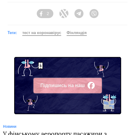
2
Facebook
Twitter
Telegram
Viber
Теги:
тест на коронавірус
Фінляндія
Підпишись на наш
Facebook
Новини
У фінському аеропорту пасажири з