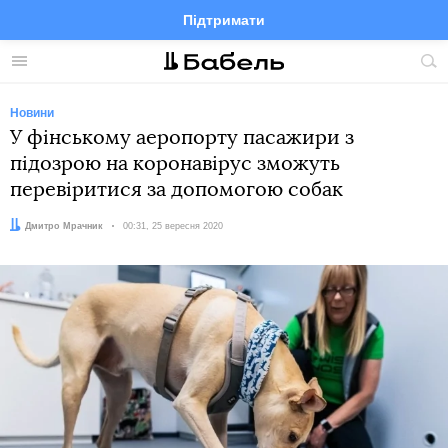
Підтримати
Facebook
Telegram
Twitter
Instagram
Меню
По
по
сай
Новини
У фінському аеропорту пасажири з
підозрою на коронавірус зможуть
перевіритися за допомогою собак
Автор:
Дмитро Мрачник
Дата:
00:31, 25 вересня 2020