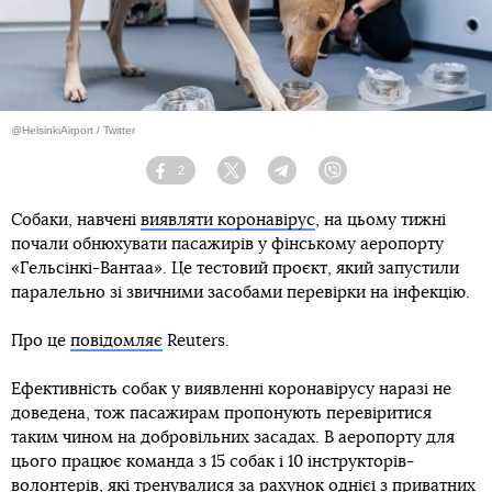
@HelsinkiAirport / Twitter
2
Facebook
Twitter
Telegram
Viber
Собаки, навчені
виявляти коронавірус
, на цьому тижні
почали обнюхувати пасажирів у фінському аеропорту
«Гельсінкі-Вантаа». Це тестовий проєкт, який запустили
паралельно зі звичними засобами перевірки на інфекцію.
Про це
повідомляє
Reuters.
Ефективність собак у виявленні коронавірусу наразі не
доведена, тож пасажирам пропонують перевіритися
таким чином на добровільних засадах. В аеропорту для
цього працює команда з 15 собак і 10 інструкторів-
волонтерів, які тренувалися за рахунок однієї з приватних