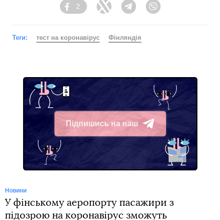
2
Facebook
Twitter
Telegram
Viber
Теги:
тест на коронавірус
Фінляндія
Підпишись на наш
Telegram
Новини
У фінському аеропорту пасажири з
підозрою на коронавірус зможуть