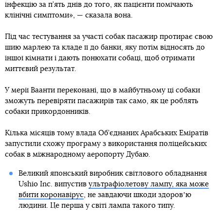
інфекцію за п’ять днів до того, як пацієнти помічають
клінічні симптоми», — сказала вона.
Під час тестування за участі собак пасажир протирає свою
шию марлею та кладе її до банки, яку потім відносять до
іншої кімнати і дають понюхати собаці, щоб отримати
миттєвий результат.
У мерії Ваанти переконані, що в майбутньому ці собаки
зможуть перевіряти пасажирів так само, як це роблять
собаки прикордонників.
Кілька місяців тому влада Об’єднаних Арабських Еміратів
запустили схожу програму з використання поліцейських
собак в міжнародному аеропорту Дубаю.
Великий японський виробник світлового обладнання
Ushio Inc. випустив
ультрафіолетову лампу, яка може
вбити коронавірус
, не завдаючи шкоди здоровʼю
людини. Це перша у світі лампа такого типу.