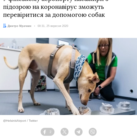
підозрою на коронавірус зможуть
перевіритися за допомогою собак
Автор:
Дмитро Мрачник
Дата:
00:31, 25 вересня 2020
@HelsinkiAirport / Twitter
2
Facebook
Twitter
Telegram
Viber