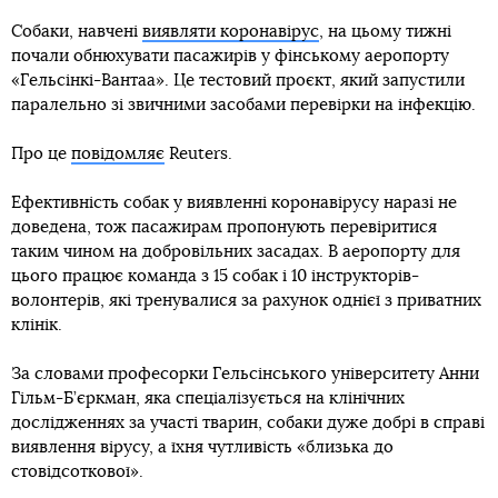
Собаки, навчені
виявляти коронавірус
, на цьому тижні
почали обнюхувати пасажирів у фінському аеропорту
«Гельсінкі-Вантаа». Це тестовий проєкт, який запустили
паралельно зі звичними засобами перевірки на інфекцію.
Про це
повідомляє
Reuters.
Ефективність собак у виявленні коронавірусу наразі не
доведена, тож пасажирам пропонують перевіритися
таким чином на добровільних засадах. В аеропорту для
цього працює команда з 15 собак і 10 інструкторів-
волонтерів, які тренувалися за рахунок однієї з приватних
клінік.
За словами професорки Гельсінського університету Анни
Гільм-Б’єркман, яка спеціалізується на клінічних
дослідженнях за участі тварин, собаки дуже добрі в справі
виявлення вірусу, а їхня чутливість «близька до
стовідсоткової».