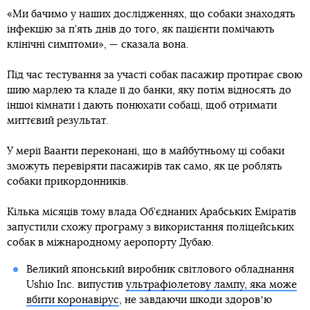
«Ми бачимо у наших дослідженнях, що собаки знаходять
інфекцію за п’ять днів до того, як пацієнти помічають
клінічні симптоми», — сказала вона.
Під час тестування за участі собак пасажир протирає свою
шию марлею та кладе її до банки, яку потім відносять до
іншої кімнати і дають понюхати собаці, щоб отримати
миттєвий результат.
У мерії Ваанти переконані, що в майбутньому ці собаки
зможуть перевіряти пасажирів так само, як це роблять
собаки прикордонників.
Кілька місяців тому влада Об’єднаних Арабських Еміратів
запустили схожу програму з використання поліцейських
собак в міжнародному аеропорту Дубаю.
Великий японський виробник світлового обладнання
Ushio Inc. випустив
ультрафіолетову лампу, яка може
вбити коронавірус
, не завдаючи шкоди здоровʼю