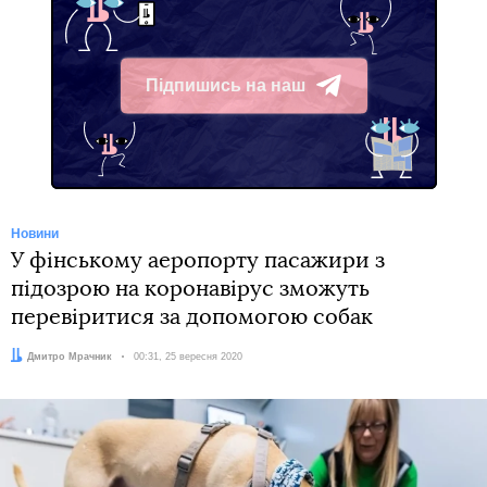
Підпишись на наш
Telegram
Новини
У фінському аеропорту пасажири з
підозрою на коронавірус зможуть
перевіритися за допомогою собак
Автор:
Дмитро Мрачник
Дата:
00:31, 25 вересня 2020