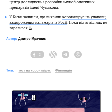
центр досліджень і розробки імунобіологічних
препаратів імені Чумакова.
У Китаї заявили, що виявили
коронавірус на упаковці
заморожених кальмарів із Росії
. Поки ніхто від них не
заразився.
Автор:
Дмитро Мрачник
2
Facebook
Twitter
Telegram
Viber
Теги:
тест на коронавірус
Фінляндія