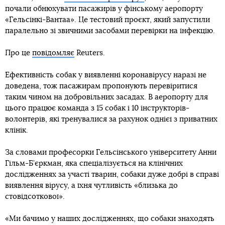
почали обнюхувати пасажирів у фінському аеропорту
«Гельсінкі-Вантаа». Це тестовий проєкт, який запустили
паралельно зі звичними засобами перевірки на інфекцію.
Про це
повідомляє
Reuters.
Ефективність собак у виявленні коронавірусу наразі не
доведена, тож пасажирам пропонують перевіритися
таким чином на добровільних засадах. В аеропорту для
цього працює команда з 15 собак і 10 інструкторів-
волонтерів, які тренувалися за рахунок однієї з приватних
клінік.
За словами професорки Гельсінського університету Анни
Гільм-Б’єркман, яка спеціалізується на клінічних
дослідженнях за участі тварин, собаки дуже добрі в справі
виявлення вірусу, а їхня чутливість «близька до
стовідсоткової».
«Ми бачимо у наших дослідженнях, що собаки знаходять