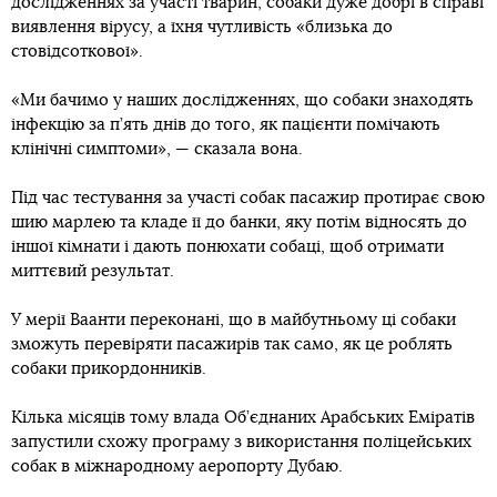
дослідженнях за участі тварин, собаки дуже добрі в справі
виявлення вірусу, а їхня чутливість «близька до
стовідсоткової».
«Ми бачимо у наших дослідженнях, що собаки знаходять
інфекцію за п’ять днів до того, як пацієнти помічають
клінічні симптоми», — сказала вона.
Під час тестування за участі собак пасажир протирає свою
шию марлею та кладе її до банки, яку потім відносять до
іншої кімнати і дають понюхати собаці, щоб отримати
миттєвий результат.
У мерії Ваанти переконані, що в майбутньому ці собаки
зможуть перевіряти пасажирів так само, як це роблять
собаки прикордонників.
Кілька місяців тому влада Об’єднаних Арабських Еміратів
запустили схожу програму з використання поліцейських
собак в міжнародному аеропорту Дубаю.