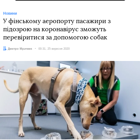
Новини
У фінському аеропорту пасажири з
підозрою на коронавірус зможуть
перевіритися за допомогою собак
Автор:
Дмитро Мрачник
Дата:
00:31, 25 вересня 2020