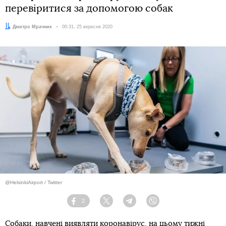
перевіритися за допомогою собак
Автор:
Дмитро Мрачник
Дата:
00:31, 25 вересня 2020
@HelsinkiAirport / Twitter
2
Facebook
Twitter
Telegram
Viber
Собаки, навчені
виявляти коронавірус
, на цьому тижні