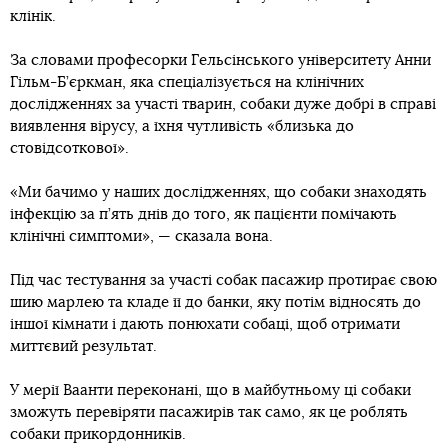
клінік.
За словами професорки Гельсінського університету Анни
Гільм-Б’єркман, яка спеціалізується на клінічних
дослідженнях за участі тварин, собаки дуже добрі в справі
виявлення вірусу, а їхня чутливість «близька до
стовідсоткової».
«Ми бачимо у наших дослідженнях, що собаки знаходять
інфекцію за п’ять днів до того, як пацієнти помічають
клінічні симптоми», — сказала вона.
Під час тестування за участі собак пасажир протирає свою
шию марлею та кладе її до банки, яку потім відносять до
іншої кімнати і дають понюхати собаці, щоб отримати
миттєвий результат.
У мерії Ваанти переконані, що в майбутньому ці собаки
зможуть перевіряти пасажирів так само, як це роблять
собаки прикордонників.