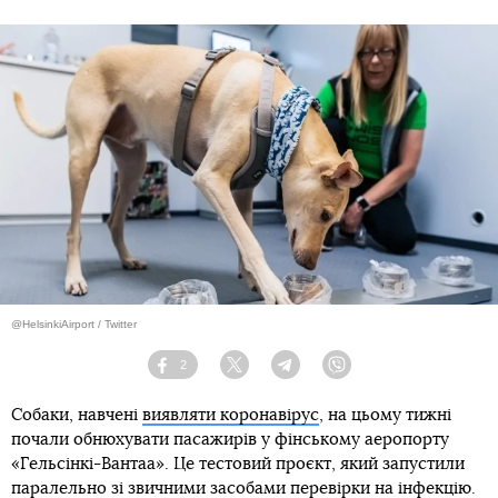
@HelsinkiAirport / Twitter
2
Facebook
Twitter
Telegram
Viber
Собаки, навчені
виявляти коронавірус
, на цьому тижні
почали обнюхувати пасажирів у фінському аеропорту
«Гельсінкі-Вантаа». Це тестовий проєкт, який запустили
паралельно зі звичними засобами перевірки на інфекцію.