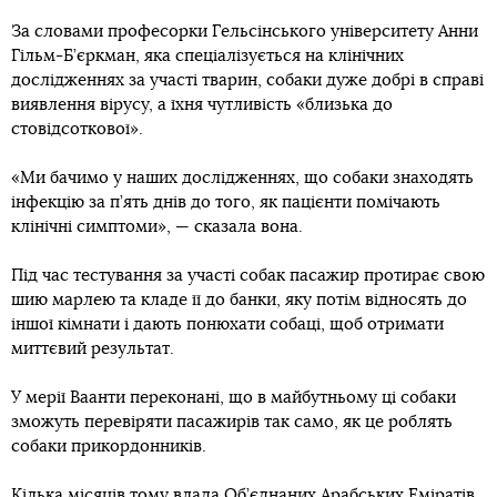
За словами професорки Гельсінського університету Анни
Гільм-Б’єркман, яка спеціалізується на клінічних
дослідженнях за участі тварин, собаки дуже добрі в справі
виявлення вірусу, а їхня чутливість «близька до
стовідсоткової».
«Ми бачимо у наших дослідженнях, що собаки знаходять
інфекцію за п’ять днів до того, як пацієнти помічають
клінічні симптоми», — сказала вона.
Під час тестування за участі собак пасажир протирає свою
шию марлею та кладе її до банки, яку потім відносять до
іншої кімнати і дають понюхати собаці, щоб отримати
миттєвий результат.
У мерії Ваанти переконані, що в майбутньому ці собаки
зможуть перевіряти пасажирів так само, як це роблять
собаки прикордонників.
Кілька місяців тому влада Об’єднаних Арабських Еміратів