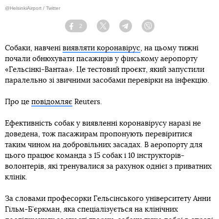
@HelsinkiAirport / Twitter
2
Facebook
Twitter
Telegram
Viber
Собаки, навчені
виявляти коронавірус
, на цьому тижні
почали обнюхувати пасажирів у фінському аеропорту
«Гельсінкі-Вантаа». Це тестовий проєкт, який запустили
паралельно зі звичними засобами перевірки на інфекцію.
Про це
повідомляє
Reuters.
Ефективність собак у виявленні коронавірусу наразі не
доведена, тож пасажирам пропонують перевіритися
таким чином на добровільних засадах. В аеропорту для
цього працює команда з 15 собак і 10 інструкторів-
волонтерів, які тренувалися за рахунок однієї з приватних
клінік.
За словами професорки Гельсінського університету Анни
Гільм-Б’єркман, яка спеціалізується на клінічних