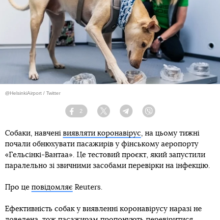
@HelsinkiAirport / Twitter
2
Facebook
Twitter
Telegram
Viber
Собаки, навчені
виявляти коронавірус
, на цьому тижні
почали обнюхувати пасажирів у фінському аеропорту
«Гельсінкі-Вантаа». Це тестовий проєкт, який запустили
паралельно зі звичними засобами перевірки на інфекцію.
Про це
повідомляє
Reuters.
Ефективність собак у виявленні коронавірусу наразі не
доведена, тож пасажирам пропонують перевіритися