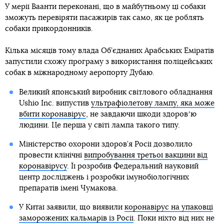
У мерії Ваанти переконані, що в майбутньому ці собаки
зможуть перевіряти пасажирів так само, як це роблять
собаки прикордонників.
Кілька місяців тому влада Об’єднаних Арабських Еміратів
запустили схожу програму з використання поліцейських
собак в міжнародному аеропорту Дубаю.
Великий японський виробник світлового обладнання
Ushio Inc. випустив
ультрафіолетову лампу, яка може
вбити коронавірус
, не завдаючи шкоди здоровʼю
людини. Це перша у світі лампа такого типу.
Міністерство охорони здоров’я Росії дозволило
провести клінічні
випробування третьої вакцини від
коронавірусу
. Її розробив Федеральний науковий
центр досліджень і розробки імунобіологічних
препаратів імені Чумакова.
У Китаї заявили, що виявили
коронавірус на упаковці
заморожених кальмарів із Росії
. Поки ніхто від них не