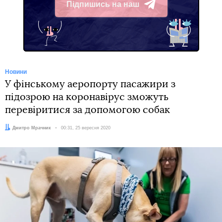
Підпишись на наш
Telegram
Новини
У фінському аеропорту пасажири з
підозрою на коронавірус зможуть
перевіритися за допомогою собак
Автор:
Дмитро Мрачник
Дата:
00:31, 25 вересня 2020