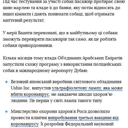
Під час тестування за участі собак пасажир протирає свою
шию марлею та кладе її до банки, яку потім відносять до
іншої кімнати і дають понюхати собаці, щоб отримати
миттєвий результат.
У мерії Ваанти переконані, що в майбутньому ці собаки
зможуть перевіряти пасажирів так само, як це роблять
собаки прикордонників.
Кілька місяців тому влада Об’єднаних Арабських Еміратів
запустили схожу програму з використання поліцейських
собак в міжнародному аеропорту Дубаю.
Великий японський виробник світлового обладнання
Ushio Inc. випустив
ультрафіолетову лампу, яка може
вбити коронавірус
, не завдаючи шкоди здоровʼю
людини. Це перша у світі лампа такого типу.
Міністерство охорони здоров’я Росії дозволило
провести клінічні
випробування третьої вакцини від
коронавірусу
. Її розробив Федеральний науковий