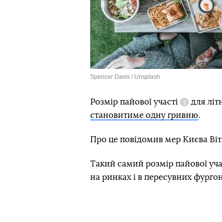
Spencer Davis / Unsplash
Розмір
пайової участі
для літ
Довідка
становитиме одну гривню
.
Про це повідомив мер Києва Віт
Такий самий розмір пайової уча
на ринках і в пересувних фургон