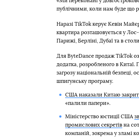
«Ми переконані у довгостроково
публічними, коли нам буде що р
Наразі TikTok керує Кевін Майєр
квартира розташовується у Лос-
Парижі, Берліні, Дубаї та в сто
Для ByteDance продаж TikTok оз
додатка, розробленого в Китаї.
загрозу національній безпеці, 
шпигунську програму.
США наказали Китаю закрит
«палили папери».
Міністерство юстиції США
з
промислових секретів
на сот
компаній, зокрема у зламі 