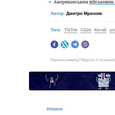
Американським
військовим
Автор:
Дмитро Мрачник
Теги:
TikTok
США
Китай
шп
Facebook
Twitter
Telegram
Viber
Помітили помилку? Виділіть її та натисн
Новини