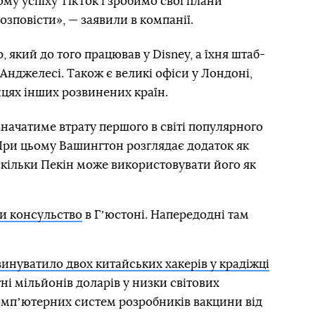
му успіху TikTok і зробимо свої плани
озповісти», — заявили в компанії.
, який до того працював у Disney, а їхня штаб-
Анджелесі. Також є великі офіси у Лондоні,
лицях інших розвинених країн.
начатиме втрату першого в світі популярного
 При цьому Вашингтон розглядає додаток як
оскільки Пекін може використовувати його як
и консульство
в Гʼюстоні. Напередодні там
винуватило двох китайських хакерів у крадіжці
ні мільйонів доларів у низки світових
компʼютерних систем розробників вакцини від