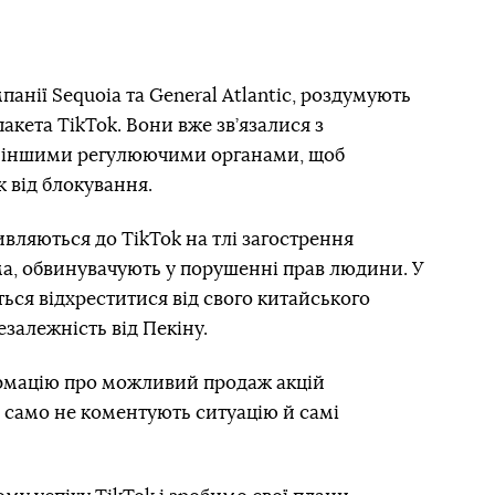
панії Sequoia та General Atlantic, роздумують
кета TikTok. Вони вже зв’язалися з
а іншими регулюючими органами, щоб
к від блокування.
вляються до TikTok на тлі загострення
ма, обвинувачують у порушенні прав людини. У
ься відхреститися від свого китайського
езалежність від Пекіну.
ормацію про можливий продаж акцій
 само не коментують ситуацію й самі