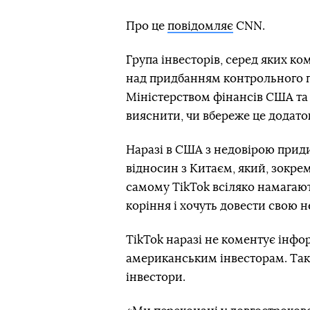
Про це
повідомляє
CNN.
Група інвесторів, серед яких ком
над придбанням контрольного па
Міністерством фінансів США т
вияснити, чи вбереже це додато
Наразі в США з недовірою приди
відносин з Китаєм, який, зокре
самому TikTok всіляко намагают
коріння і хочуть довести свою н
TikTok наразі не коментує інф
американським інвесторам. Так
інвестори.