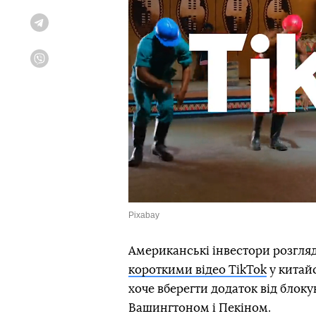
Telegram
Viber
Pixabay
Американські інвестори розгля
короткими відео TikTok
у китайс
хоче вберегти додаток від блок
Вашингтоном і Пекіном.