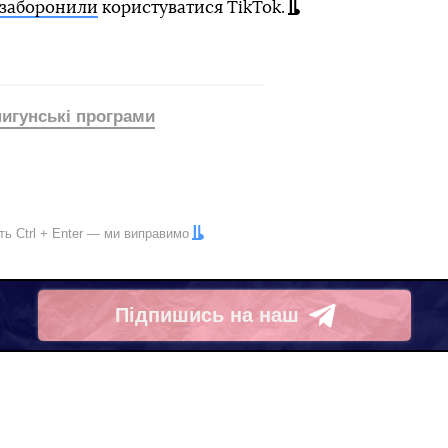
 заборонили
користуватися TikTok.
игунські програми
іть
Ctrl
+
Enter
— ми виправимо
Підпишись на наш
Telegram