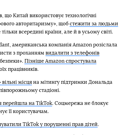
, що Китай використовує технологічні
рового авторитаризму», щоб
стежити за людьми
 тільки всередині країни, але й в усьому світі.
dant, американська компанія Amazon розіслала
листи з проханням
видалити з телефонів
 безпеки».
Пізніше Amazon спростувала
оїх працівників.
 вільні місця
на мітингу підтримки Дональда
апівпорожньому стадіоні.
я перейшла на TikTok
. Соцмережа не блокує
ує її користувачам.
уватили TikTok у порушенні прав дітей
.