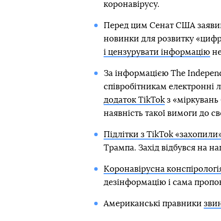
коронавірусу.
Перед цим Сенат США заявив
новинки для розвитку «циф
і цензурувати інформацію
не
За інформацією The Indepen
співробітникам електронні 
додаток TikTok
з «міркувань
наявність такої вимоги до св
Підлітки з TikTok «захопили»
Трампа. Захід відбувся на н
Коронавірусна конспірологі
дезінформацію і сама пропон
Американські правники
звин