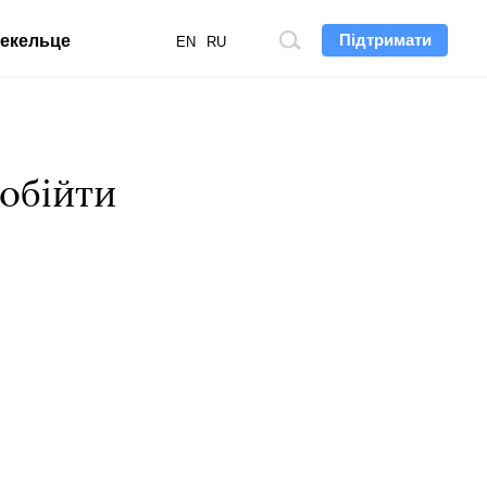
Підтримати
екельце
Пошук
EN
RU
по
сайту
обійти