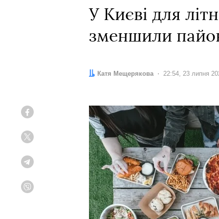
У Києві для літ
зменшили пайову
Автор:
Катя Мещерякова
Дата:
22:54, 23 липня 20
Facebook
Twitter
Telegram
Viber