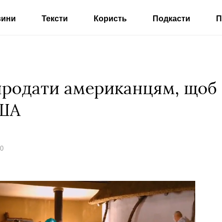
вини
Тексти
Користь
Подкасти
П
продати американцям, щоб 
США
20