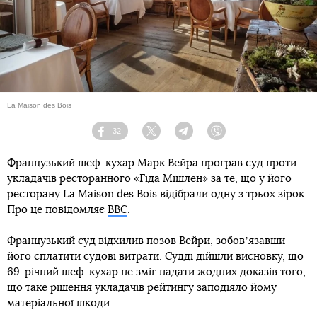
La Maison des Bois
32
Facebook
Twitter
Telegram
Viber
Французький шеф-кухар Марк Вейра програв суд проти
укладачів ресторанного «Гіда Мішлен» за те, що у його
ресторану La Maison des Bois відібрали одну з трьох зірок.
Про це повідомляє
ВВС
.
Французький суд відхилив позов Вейри, зобовʼязавши
його сплатити судові витрати. Судді дійшли висновку, що
69-річний шеф-кухар не зміг надати жодних доказів того,
що таке рішення укладачів рейтингу заподіяло йому
матеріальної шкоди.