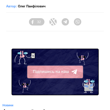
Автор:
Олег Панфілович
32
Facebook
Twitter
Telegram
Viber
Підпишись на наш
Telegram
Новини