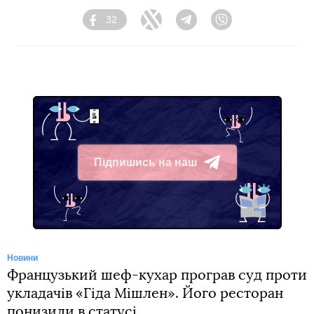
32
Facebook
Twitter
Telegram
Viber
Підпишись на наш
Telegram
Новини
Французький шеф-кухар програв суд проти
укладачів «Гіда Мішлен». Його ресторан
понизили в статусі