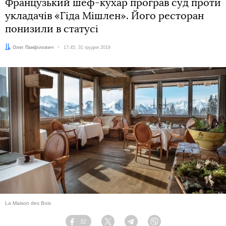
Французький шеф-кухар програв суд проти
укладачів «Гіда Мішлен». Його ресторан
понизили в статусі
Автор:
Олег Панфілович
Дата:
17:45, 31 грудня 2019
La Maison des Bois
32
Facebook
Twitter
Telegram
Viber