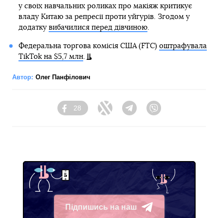
у своїх навчальних роликах про макіяж критикує
владу Китаю за репресії проти уйгурів. Згодом у
додатку
вибачилися перед дівчиною
.
Федеральна торгова комісія США (FTC)
оштрафувала
TikTok на $5,7 млн
.
Автор:
Олег Панфілович
28
Facebook
Twitter
Telegram
Viber
Підпишись на наш
Telegram