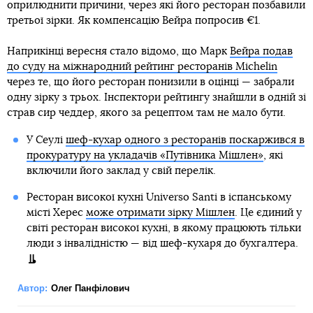
оприлюднити причини, через які його ресторан позбавили
третьої зірки. Як компенсацію Вейра попросив €1.
Наприкінці вересня стало відомо, що Марк
Вейра подав
до суду на міжнародний рейтинг ресторанів Michelin
через те, що його ресторан понизили в оцінці — забрали
одну зірку з трьох. Інспектори рейтингу знайшли в одній зі
страв сир чеддер, якого за рецептом там не мало бути.
У Сеулі
шеф-кухар одного з ресторанів поскаржився в
прокуратуру на укладачів «Путівника Мішлен»
, які
включили його заклад у свій перелік.
Ресторан високої кухні Universo Santi в іспанському
місті Херес
може отримати зірку Мішлен
. Це єдиний у
світі ресторан високої кухні, в якому працюють тільки
люди з інвалідністю — від шеф-кухаря до бухгалтера.
Автор:
Олег Панфілович