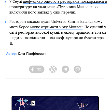
У Сеулі
шеф-кухар одного з ресторанів поскаржився в
прокуратуру на укладачів «Путівника Мішлен»
, які
включили його заклад у свій перелік.
Ресторан високої кухні Universo Santi в іспанському
місті Херес
може отримати зірку Мішлен
. Це єдиний у
світі ресторан високої кухні, в якому працюють тільки
люди з інвалідністю — від шеф-кухаря до бухгалтера.
Автор:
Олег Панфілович
32
Facebook
Twitter
Telegram
Viber