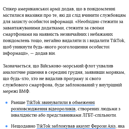
Спікер американської армії додав, що в повідомленні
містилися вказівки про те, які дії слід вчинити службовцям
для захисту особистої інформації. «Необхідно стежити за
завантажуваними додатками, стежити за своїми
смартфонами на наявність незвичайних і небажаних
повідомлень тощо, негайно видаляти їх і видалити TikTok,
щоб уникнути будь-якого розголошення особистої
інформації», — додав він.
Зазначається, що Військово-морський флот ухвалив
аналогічне рішення в середині грудня, заявивши морякам,
що будь-хто, хто не видалив програму зі свого
службового смартфона, буде заблокований у внутрішній
мережі ВМФ.
Раніше
TikTok звинуватили в обмеженні
розповсюдження відеороликів
, створених людьми з
інвалідністю або представниками ЛГБТ-спільноти.
Нещодавно
TikTok заблокував акаунт Ферози Азіз
, яка