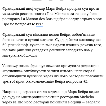
Французький шеф-кухар Марк Вейра програв суд проти
укладачів ресторанного «Гіда Мішлен» за те, що у його
ресторану La Maison des Bois відібрали одну з трьох зірок.
Про це повідомляє
ВВС
.
Французький суд відхилив позов Вейри, зобовʼязавши
його сплатити судові витрати. Судді дійшли висновку, що
69-річний шеф-кухар не зміг надати жодних доказів того,
що таке рішення укладачів рейтингу заподіяло йому
матеріальної шкоди.
У своєму позові француз вимагав примусити редакторів
«путівника» опублікувати записи їхнього інспектора й
оприлюднити причини, через які його ресторан позбавили
третьої зірки. Як компенсацію Вейра попросив €1.
Наприкінці вересня стало відомо, що Марк
Вейра подав
до суду на міжнародний рейтинг ресторанів Michelin
через те, що його ресторан понизили в оцінці — забрали