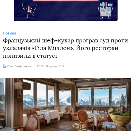
Новини
Французький шеф-кухар програв суд проти
укладачів «Гіда Мішлен». Його ресторан
понизили в статусі
Автор:
Олег Панфілович
Дата:
17:45, 31 грудня 2019