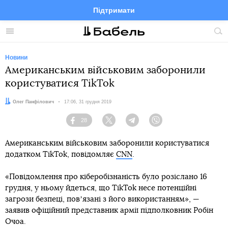
Підтримати
Facebook
Telegram
Twitter
Instagram
Меню
По
по
сай
Новини
Американським військовим заборонили
користуватися TikTok
Автор:
Олег Панфілович
Дата:
17:06, 31 грудня 2019
28
Facebook
Twitter
Telegram
Viber
Американським військовим заборонили користуватися
додатком TikTok, повідомляє
CNN
.
«Повідомлення про кіберобізнаність було розіслано 16
грудня, у ньому йдеться, що TikTok несе потенційні
загрози безпеці, повʼязані з його використанням», —
заявив офіційний представник армії підполковник Робін
Очоа.