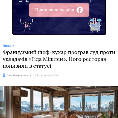
Підпишись на наш
Facebook
Новини
Французький шеф-кухар програв суд проти
укладачів «Гіда Мішлен». Його ресторан
понизили в статусі
Автор:
Олег Панфілович
Дата:
17:45, 31 грудня 2019