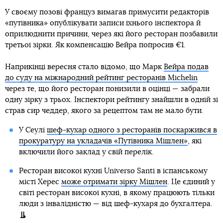
У своєму позові француз вимагав примусити редакторів
«путівника» опублікувати записи їхнього інспектора й
оприлюднити причини, через які його ресторан позбавили
третьої зірки. Як компенсацію Вейра попросив €1.
Наприкінці вересня стало відомо, що Марк
Вейра подав
до суду на міжнародний рейтинг ресторанів Michelin
через те, що його ресторан понизили в оцінці — забрали
одну зірку з трьох. Інспектори рейтингу знайшли в одній зі
страв сир чеддер, якого за рецептом там не мало бути.
У Сеулі
шеф-кухар одного з ресторанів поскаржився в
прокуратуру на укладачів «Путівника Мішлен»
, які
включили його заклад у свій перелік.
Ресторан високої кухні Universo Santi в іспанському
місті Херес
може отримати зірку Мішлен
. Це єдиний у
світі ресторан високої кухні, в якому працюють тільки
люди з інвалідністю — від шеф-кухаря до бухгалтера.