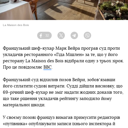
La Maison des Bois
32
Facebook
Twitter
Telegram
Viber
Французький шеф-кухар Марк Вейра програв суд проти
укладачів ресторанного «Гіда Мішлен» за те, що у його
ресторану La Maison des Bois відібрали одну з трьох зірок.
Про це повідомляє
ВВС
.
Французький суд відхилив позов Вейри, зобовʼязавши
його сплатити судові витрати. Судді дійшли висновку, що
69-річний шеф-кухар не зміг надати жодних доказів того,
що таке рішення укладачів рейтингу заподіяло йому
матеріальної шкоди.
У своєму позові француз вимагав примусити редакторів
«путівника» опублікувати записи їхнього інспектора й