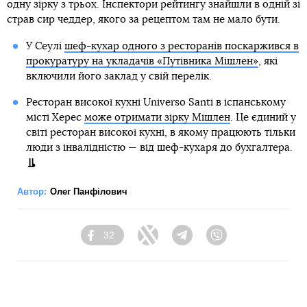
одну зірку з трьох. Інспектори рейтингу знайшли в одній зі
страв сир чеддер, якого за рецептом там не мало бути.
У Сеулі
шеф-кухар одного з ресторанів поскаржився в
прокуратуру на укладачів «Путівника Мішлен»
, які
включили його заклад у свій перелік.
Ресторан високої кухні Universo Santi в іспанському
місті Херес
може отримати зірку Мішлен
. Це єдиний у
світі ресторан високої кухні, в якому працюють тільки
люди з інвалідністю — від шеф-кухаря до бухгалтера.
Автор:
Олег Панфілович
32
Facebook
Twitter
Telegram
Viber