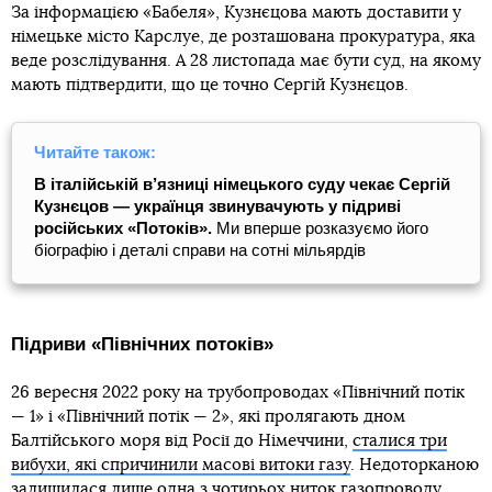
За інформацією «Бабеля», Кузнєцова мають доставити у
німецьке місто Карслуе, де розташована прокуратура, яка
веде розслідування. А 28 листопада має бути суд, на якому
мають підтвердити, що це точно Сергій Кузнєцов.
Читайте також:
В італійській в’язниці німецького суду чекає Сергій
Кузнєцов — українця звинувачують у підриві
російських «Потоків».
Ми вперше розказуємо його
біографію і деталі справи на сотні мільярдів
Підриви «Північних потоків»
26 вересня 2022 року на трубопроводах «Північний потік
— 1» і «Північний потік — 2», які пролягають дном
Балтійського моря від Росії до Німеччини,
сталися три
вибухи, які спричинили масові витоки газу
. Недоторканою
залишилася лише одна з чотирьох ниток газопроводу.