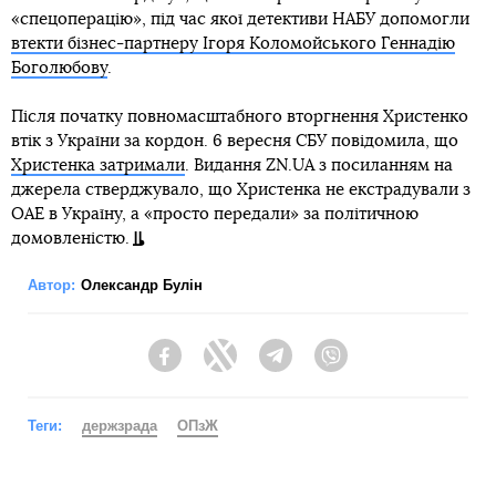
«спецоперацію», під час якої детективи НАБУ допомогли
втекти бізнес-партнеру Ігоря Коломойського Геннадію
Боголюбову
.
Після початку повномасштабного вторгнення Христенко
втік з України за кордон. 6 вересня СБУ повідомила, що
Христенка затримали
. Видання ZN.UA з посиланням на
джерела стверджувало, що Христенка не екстрадували з
ОАЕ в Україну, а «просто передали» за політичною
домовленістю.
Автор:
Олександр Булін
Facebook
Twitter
Telegram
Viber
Теги:
держзрада
ОПзЖ