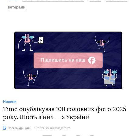
ветерани
Підпишись на наш
Facebook
Новини
Time опублікував 100 головних фото 2025
року. Шість з них — з України
Автор:
Олександр Булін
Дата:
20:24, 27 листопада 2025