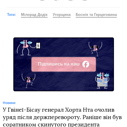
Теги:
Мілорад Додік
Угорщина
Боснія та Герцеговина
Підпишись на наш
Facebook
Новини
У Гвінеї-Бісау генерал Хорта Нта очолив
уряд після держперевороту. Раніше він був
соратником скинутого президента