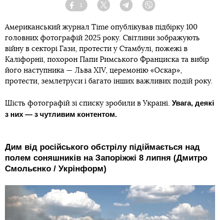
1
Facebook
Twitter
Telegram
Viber
Американський журнал Time опублікував підбірку 100
головних фотографій 2025 року. Світлини зображують
війну в секторі Гази, протести у Стамбулі, пожежі в
Каліфорнії, похорон Папи Римського Франциска та вибір
його наступника — Льва XIV, церемонію «Оскар»,
протести, землетруси і багато інших важливих подій року.
Увага, деякі
Шість фотографій зі списку зробили в Україні.
з них — з чутливим контентом.
Дим від російського обстрілу підіймається над
полем соняшників на Запоріжжі 8 липня (Дмитро
Смольєнко / Укрінформ)