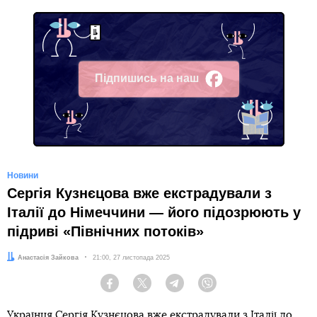
Підпишись на наш
Facebook
Новини
Сергія Кузнєцова вже екстрадували з
Італії до Німеччини — його підозрюють у
підриві «Північних потоків»
Автор:
Анастасія Зайкова
Дата:
21:00, 27 листопада 2025
Facebook
Twitter
Telegram
Viber
Українця Сергія Кузнєцова вже екстрадували з Італії до