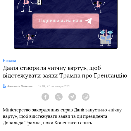
Підпишись на наш
Telegram
Новини
Данія створила «нічну варту», щоб
відстежувати заяви Трампа про Гренландію
Автор:
Анастасія Зайкова
Дата:
19:09, 27 листопада 2025
Facebook
Twitter
Telegram
Viber
Міністерство закордонних справ Данії запустило «нічну
варту», щоб відстежувати заяви та дії президента
Дональда Трампа, поки Копенгаген спить.