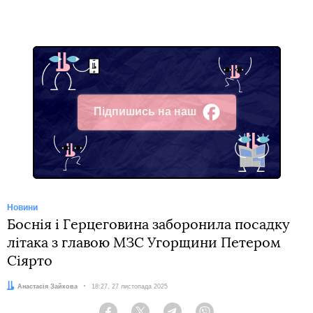
Підпишись на наш
Facebook
Новини
Боснія і Герцеговина заборонила посадку
літака з главою МЗС Угорщини Петером
Сіярто
Автор:
Анастасія Зайкова
Дата:
18:27, 27 листопада 2025