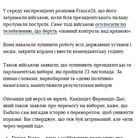
У середу експрезидент розповів France24, що його
затримали військові, коли біля президентського палацу
пролунали постріли. Саме тоді військові
оголосили по
телебаченню, що беруть
«повний контроль над країною».
Вони наказали зупинити роботу всіх державних установ і
медіа, закрити кордон і ввести комендантську годину.
Також військові заявили, що зупиняють президентські та
парламентські вибори, які пройшли 23 листопада. За
їхніми словами, наркобарони та «деякі політики»
намагались маніпулювати результатами виборів.
Опозиція цій версії не вірить. Кандидат Фернандо Діас,
який також заявляє про перемогу на виборах, каже, що
Ембало сам вигадав історію з переворотом, щоб уникнути
поразки. Він стверджує, що теж був затриманий, але «втік
через чорний хід».