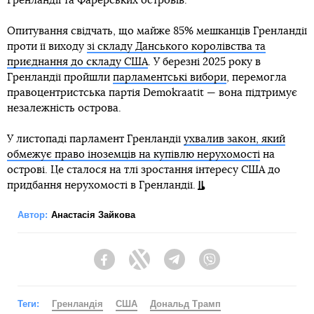
Гренландії та Фарерських островів.
Опитування свідчать, що майже 85% мешканців Гренландії
проти її виходу
зі складу Данського королівства та
приєднання до складу США
. У березні 2025 року в
Гренландії пройшли
парламентські вибори
, перемогла
правоцентристська партія Demokraatit — вона підтримує
незалежність острова.
У листопаді парламент Гренландії
ухвалив закон, який
обмежує право іноземців на купівлю нерухомості
на
острові. Це сталося на тлі зростання інтересу США до
придбання нерухомості в Гренландії.
Автор:
Анастасія Зайкова
Facebook
Twitter
Telegram
Viber
Теги:
Гренландія
США
Дональд Трамп