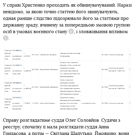
У справі Христенко проходить як обвинувачуваний. Наразі
невідомо, за якою точно статтею його звинувачують,
однак раніше слідство підозрювало його за статтями про
державну зраду, вчинену за попередньою змовою групою
осіб в умовах воєнного стану
, і
зловживання впливом
Довідка
.
Довідка
Справу розглядатиме суддя Олег Соловйов. Судячи з
реєстру, спочатку її мала розглядати суддя Анна
Гридасова, а потім — Світлана Шапутько. Ймовірно, вони