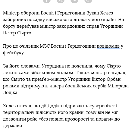
Facebook
Twitter
Telegram
Viber
Міністр оборони Боснії і Герцеговини Зукан Хелез
заборонив посадку військового літака у його країні. На
борту перебував міністр закордонних справ Угорщини
Петер Сіярто.
Про це очільник МЗС Боснії і Герцеговини
повідомив
у
фейсбуку.
За його словами, Угорщина не пояснила, чому Сіярто
летить саме військовим літаком. Також міністр нагадав,
що Сіярто та прем’єр-міністр Угорщини Віктор Орбан
роками підтримують лідера боснійських сербів Мілорада
Додіка.
Хелез сказав, що дії Додіка підривають суверенітет і
територіальну цілісність його країни, тому він не міг
дозволити рейс «без повної прозорості та поваги» до
держави.