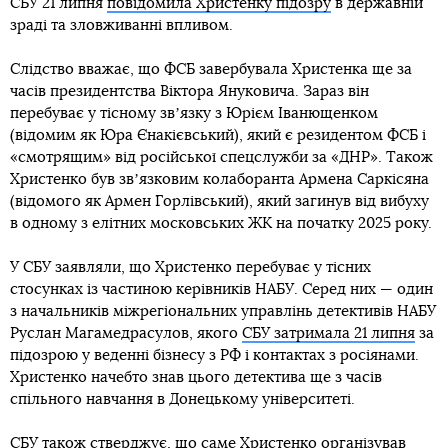
СБУ 21 липня
повідомила Христенку підозру
в державній
зраді та зловживанні впливом.
Слідство вважає, що ФСБ завербувала Христенка ще за
часів президентства Віктора Януковича. Зараз він
перебуває у тісному звʼязку з Юрієм Іванющенком
(відомим як Юра Єнакієвський), який є резидентом ФСБ і
«смотрящим» від російської спецслужби за «ДНР». Також
Христенко був звʼязковим колаборанта Армена Саркісяна
(відомого як Армен Горлівський), який загинув від вибуху
в одному з елітних московських ЖК на початку 2025 року.
У СБУ заявляли, що Христенко перебуває у тісних
стосунках із частиною керівників НАБУ. Серед них — один
з начальників міжрегіональних управлінь детективів НАБУ
Руслан Магамедрасулов, якого
СБУ затримала 21 липня
за
підозрою у веденні бізнесу з РФ і контактах з росіянами.
Христенко начебто знав цього детектива ще з часів
спільного навчання в Донецькому університеті.
СБУ також стверджує, що саме Христенко організував