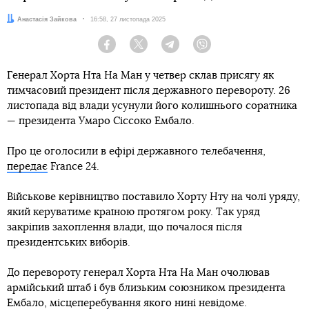
Автор:
Анастасія Зайкова
Дата:
16:58, 27 листопада 2025
Facebook
Twitter
Telegram
Viber
Генерал Хорта Нта На Ман у четвер склав присягу як
тимчасовий президент після державного перевороту. 26
листопада від влади усунули його колишнього соратника
— президента Умаро Сіссоко Ембало.
Про це оголосили в ефірі державного телебачення,
передає
France 24.
Військове керівництво поставило Хорту Нту на чолі уряду,
який керуватиме країною протягом року. Так уряд
закріпив захоплення влади, що почалося після
президентських виборів.
До перевороту генерал Хорта Нта На Ман очолював
армійський штаб і був близьким союзником президента
Ембало, місцеперебування якого нині невідоме.