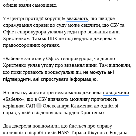
обидві взяли самовідвід.
У «Центрі протидії корупції»
вважають
, що швидке
спрямування справи до суду може свідчити, що СБУ та
Офіс генпрокурора уклали угоди про визнання вини
Христенком. Також ЦПК це підтвердили джерела у
правоохоронних органах.
«Бабель» запитав у Офісу генпрокурора, чи дійсно
Христенко уклав угоду про визнання вини. Там відповіли,
не можуть ані
що поки тривають процесуальні дії,
підтвердити, ані спростувати інформацію.
На початку жовтня три незалежних джерела
повідомили
«Бабелю», що в СБУ вивчають можливу причетність
керівника
САП
Олександра Клименка до однієї зі
Довідка
справ, у якій свідчення дає нардеп Христенко.
Два джерела повідомили, що йдеться про справу
колишніх співробітників НАБУ Тараса Лікунова, Богдана