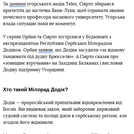
За
даними
угорського медіа Telex, Сіярто збирався
прилетіти до містечка Баня-Луки, щоб отримати звання
почесного професора місцевого університету. Угорська
влада ситуацію поки не коментує.
У серпні Орбан та Сіярто зустрілися у Будапешті з
експрезидентом Республіки Сербської Мілорадом
Додіком. Орбан
заявив
, що Додіка засудили «за відмову
танцювати під дудку Брюсселю». А Сіярто сказав про
«зовнішнє втручання» на Західних Балканах і висловив
Додіку підтримку Угорщини.
Хто такий Мілорад Додік?
Додік — проросійський прихильник відокремлення від
Боснії. Він ініціював закон, який забороняє державній
судовій системі та поліції діяти в сербському регіоні, але
згодом його відмінили.