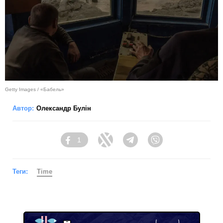
Getty Images / «Бабель»
Автор:
Олександр Булін
1
Facebook
Twitter
Telegram
Viber
Теги:
Time