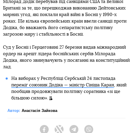
Мілорад Додік перебував під санкціями США та Великої
Британії за те, що перешкоджав виконанню Дейтонських
мирних угод, які поклали край війні в Боснії у 1990-х
роках. Ще кілька європейських країн ввели санкції проти
Додіка, бо вважають його сепаратистську політику
загрозою миру і стабільності в Боснії.
Суд у Боснії і Герцеговині 27 березня видав міжнародний
ордер на арешт лідера боснійських сербів Мілорада
Додіка, якого звинувачують у посяганні на конституційний
лад.
На виборах у Республіці Сербській 24 листопада
переміг союзник Додіка — міністр Сініша Каран
, який
пообіцяв продовжувати політику соратника «зі ще
більшою силою».
Автор:
Анастасія Зайкова
Facebook
Twitter
Telegram
Viber