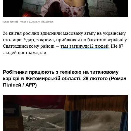
Associated Press / Evgeniy Maloletka
24 квітня росіяни здійснили масовану атаку на українську
столицю. Удар, зокрема, прийшовся по багатоповерхівці у
Святошинському районі —
там загинули 12 людей
. Ще 87
людей постраждали.
Робітники працюють з технікою на титановому
карʼєрі в Житомирській області, 28 лютого (Роман
Піліпей / AFP)