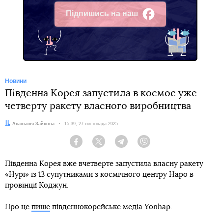
Підпишись на наш
Facebook
Новини
Південна Корея запустила в космос уже
четверту ракету власного виробництва
Автор:
Анастасія Зайкова
Дата:
15:39, 27 листопада 2025
Facebook
Twitter
Telegram
Viber
Південна Корея вже вчетверте запустила власну ракету
«Нурі» із 13 супутниками з космічного центру Наро в
провінції Коджун.
Про це
пише
південнокорейське медіа Yonhap.