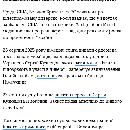
Уряди США, Великої Британії та ЄС заявили про
цілеспрямовану диверсію. Росія вважає, що у вибухах
зацікавлені США та їхні союзники. Західні й російські
медіа писали про різні версії — від диверсії самих росіян
до причетності України.
26 серпня 2025 року німецькі слідчі
видали ордери на
арешт шести українців
, яких підозрюють у підриві.
Українець Сергій Кузнєцов, якого
затримали
в Італії і
підозрюють в участі в диверсії, заперечує звинувачення.
Італійський суд
дозволив
екстрадувати його до
Німеччини.
27 жовтня суд у Болоньї
наказав передати Сергія
Кузнєцова
Німеччині. Захист подав апеляцію до Вищого
суду Італії.
Того ж місяця польський суд
відмовив в екстрадиції
іншого затриманого
у цій справі — Володимира