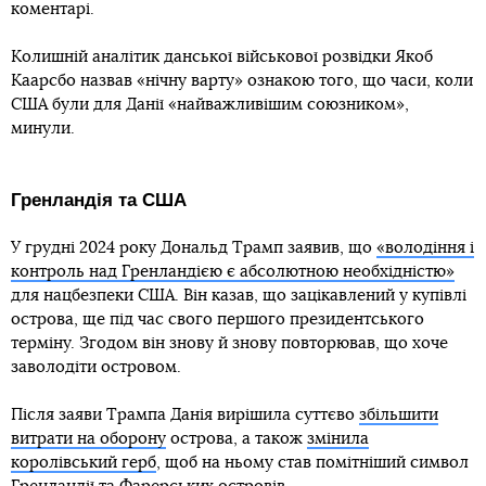
коментарі.
Колишній аналітик данської військової розвідки Якоб
Каарсбо назвав «нічну варту» ознакою того, що часи, коли
США були для Данії «найважливішим союзником»,
минули.
Гренландія та США
У грудні 2024 року Дональд Трамп заявив, що
«володіння і
контроль над Гренландією є абсолютною необхідністю»
для нацбезпеки США. Він казав, що зацікавлений у купівлі
острова, ще під час свого першого президентського
терміну. Згодом він знову й знову повторював, що хоче
заволодіти островом.
Після заяви Трампа Данія вирішила суттєво
збільшити
витрати на оборону
острова, а також
змінила
королівський герб
, щоб на ньому став помітніший символ