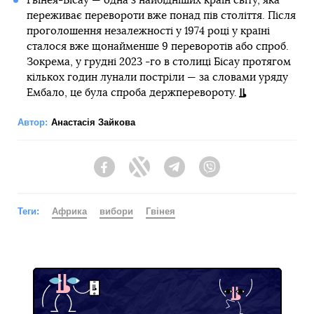
Гвінея-Бісау — одна з найбідніших країн світу, яка
переживає перевороти вже понад пів століття. Після
проголошення незалежності у 1974 році у країні
сталося вже щонайменше 9 переворотів або спроб.
Зокрема, у грудні 2023 -го в столиці Бісау протягом
кількох годин лунали постріли — за словами уряду
Ембало, це була спроба держперевороту.
Автор:
Анастасія Зайкова
Facebook
Twitter
Telegram
Viber
Теги:
Африка
вибори
Гвінея