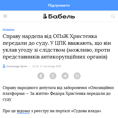
Підтримати
Facebook
Telegram
Twitter
Instagram
Меню
По
по
сай
Новини
Справу нардепа від ОПзЖ Христенка
передали до суду. У ЦПК вважають, що він
уклав угоду зі слідством (можливо, проти
представників антикорупційних органів)
Автор:
Олександр Булін
Дата:
22:16, 27 листопада 2025
Facebook
Twitter
Telegram
Viber
Справу народного депутата від забороненої «Опозиційної
платформи — За життя» Федора Христенка передали до
суду.
Про це
відомо
з реєстру на порталі «Судова влада».