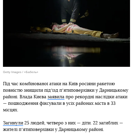
Getty Images / «Бабель»
Під час комбінованої атаки на Київ росіяни ракетою
повністю знищили підʼїзд пʼятиповерхівки у Дарницькому
районі. Влада Києва
заявила
про рекордні наслідки атаки
— пошкодження фіксували в усіх районах міста в 33
місцях.
Загинули
25 людей, четверо з них — діти. 22 загиблих —
жителі пʼятиповерхівки у Дарницькому районі.