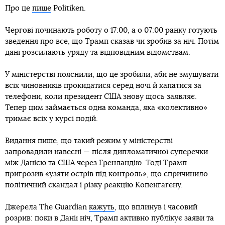
Про це
пише
Politiken.
Чергові починають роботу о 17:00, а о 07:00 ранку готують
зведення про все, що Трамп сказав чи зробив за ніч. Потім
дані розсилають уряду та відповідним відомствам.
У міністерстві пояснили, що це зробили, аби не змушувати
всіх чиновників прокидатися серед ночі й хапатися за
телефони, коли президент США знову щось заявляє.
Тепер цим займається одна команда, яка «колективно»
тримає всіх у курсі подій.
Видання пише, що такий режим у міністерстві
запровадили навесні — після дипломатичної суперечки
між Данією та США через Гренландію. Тоді Трамп
пригрозив «узяти острів під контроль», що спричинило
політичний скандал і різку реакцію Копенгагену.
Джерела The Guardian
кажуть
, що вплинув і часовий
розрив: поки в Данії ніч, Трамп активно публікує заяви та