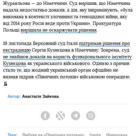
Журавльова — до Німеччини. Суд вирішив, що Німеччина
надала недостатньо доказів, а дія, яку інкримінують, «була
виконана в контексті злочинної та геноцидної війни, яку
від 2014 року Росія веде проти України». Прокуратура
Польщі
вирішила не оскаржувати рішення
.
19 листопада Верховний суд Італії
підтримав рішення про
екстрадицію
Сергія Кузнєцова в Німеччину. Зокрема, суд
не знайшов доказів на користь функціонального імунітету
Кузнєцова
як українського військового. Однією з причин
стало те, що жодний український орган офіційно не
визнав підрив «Північних потоків» військовою операцією.
Автор:
Анастасія Зайкова
Facebook
Twitter
Telegram
Viber
Теги:
Вибухи на «Північних потоках»
Італія
Німеччина