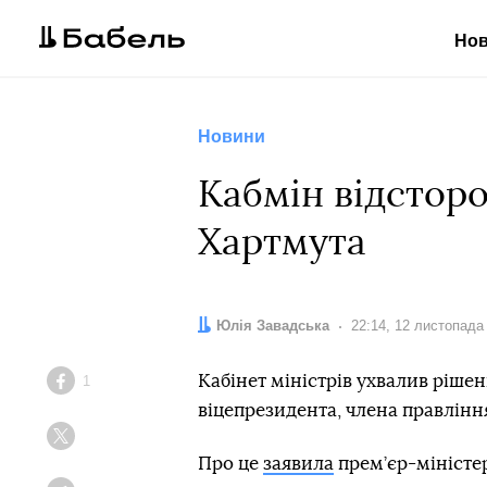
Но
Новини
Кабмін відстор
Хартмута
Автор:
Юлія Завадська
Дата:
22:14, 12 листопада
Кабінет міністрів ухвалив ріше
1
Facebook
віцепрезидента, члена правлін
Twitter
Про це
заявила
прем’єр-міністе