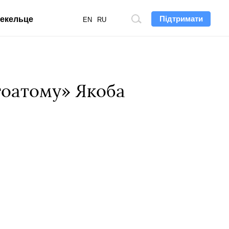
Підтримати
екельце
Пошук
EN
RU
по
сайту
гоатому» Якоба