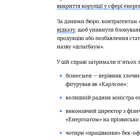
викриття корупції у сфері енерг
За даними бюро, контрагентам
відкату
, щоб уникнути блокуванн
продукцію або позбавлення ста
назву «шлагбаум».
У цій справі затримали пʼятьох 
бізнесмен — керівник злочин
фігурував як «Карлсон»;
колишній радник міністра ен
виконавчий директор з фізи
«Енергоатом» на прізвисько
чотири «працівники» бек-офіс