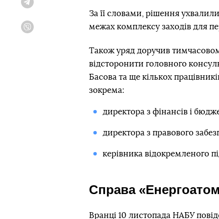
Telegram
За її словами, рішення ухвалили
межах комплексу заходів для п
Viber
Також уряд доручив тимчасовом
відсторонити головного консул
Басова та ще кількох працівникі
зокрема:
директора з фінансів і бюдж
директора з правового забез
керівника відокремленого пі
Справа «Енергоато
Вранці 10 листопада НАБУ пові