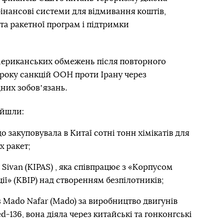
 фінансові системи для відмивання коштів,
 та ракетної програм і підтримки
мериканських обмежень після повторного
року санкцій ООН проти Ірану через
них зобовʼязань.
ійшли:
 закуповувала в Китаї сотні тонн хімікатів для
 ракет;
 Sivan (KIPAS) , яка співпрацює з «Корпусом
ії» (КВІР) над створенням безпілотників;
s Mado Nafar (Mado) за виробництво двигунів
d-136, вона діяла через китайські та гонконгські