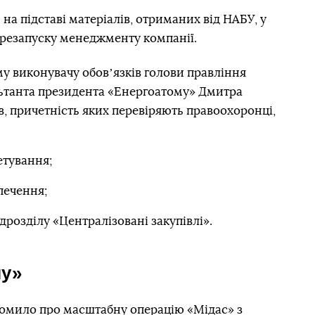
 на підставі матеріалів, отриманих від НАБУ, у
ерезапуску менеджменту компанії.
у виконувачу обовʼязків голови правління
ьтанта президента «Енергоатому» Дмитра
в, причетність яких перевіряють правоохоронці,
етування;
печення;
дрозділу «Централізовані закупівлі».
му»
домило про
масштабну операцію «Мідас» з