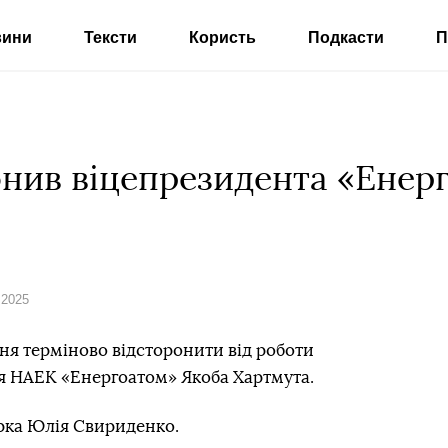
вини
Тексти
Користь
Подкасти
П
онив віцепрезидента «Енер
 2025
ння терміново відсторонити від роботи
ня НАЕК «Енергоатом» Якоба Хартмута.
рка Юлія Свириденко.