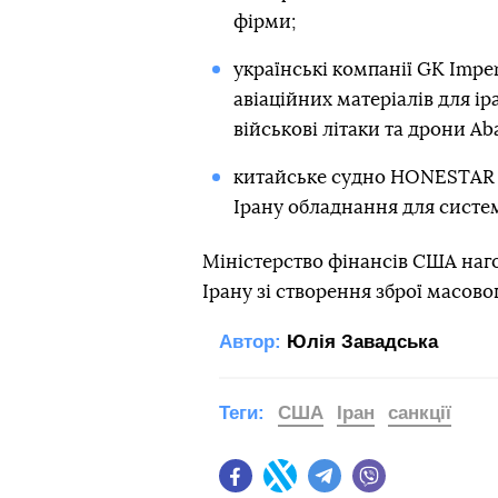
фірми;
українські компанії GK Imper
авіаційних матеріалів для і
військові літаки та дрони Aba
китайське судно HONESTAR (
Ірану обладнання для систем
Міністерство фінансів США наг
Ірану зі створення зброї масово
Автор:
Юлія Завадська
Теги:
США
Іран
санкції
Facebook
Twitter
Telegram
Viber