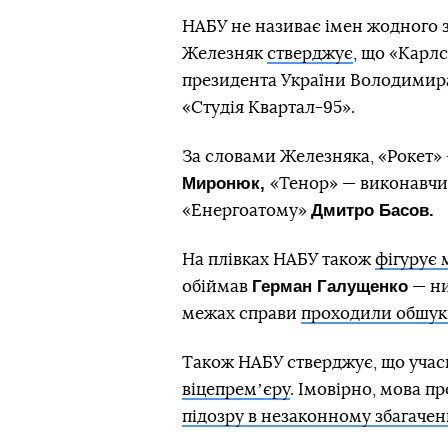
НАБУ не називає імен жодного з
Железняк
стверджує
, що «Карл
президента України Володимира
«Студія Квартал-95».
За словами Железняка, «Рокет»
Миронюк,
«Тенор» — виконавчий
Дмитро Басов.
«Енергоатому»
На плівках НАБУ також
фігурує 
Герман Галущенко
обіймав
— ни
межах справи
проходили обшу
Також НАБУ стверджує, що уча
віцепремʼєру
. Імовірно, мова п
підозру в незаконному збагачен