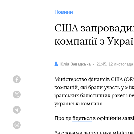
Новини
США запровадили
компанії з Укра
Автор:
Юлія Завадська
Дата:
21:45, 12 листопада
Міністерство фінансів США (OFA
Facebook
компаній, які брали участь у м
іранських балістичних ракет і б
Twitter
українські компанії.
Telegram
Про це
йдеться
в офіційній заяві
Viber
За словами заступника міністр