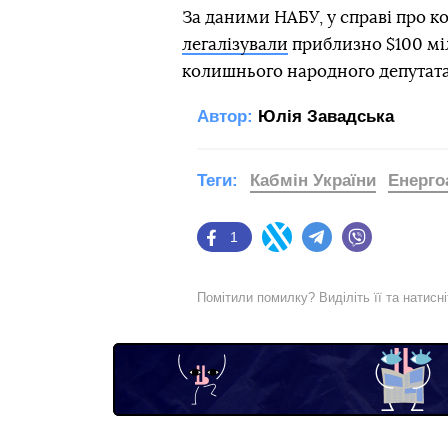
За даними НАБУ, у справі про к
легалізували
приблизно $100 міл
колишнього народного депутата
Автор:
Юлія Завадська
Теги:
Кабмін України
Енерго
1
Facebook
Twitter
Telegram
Viber
Помітили помилку? Виділіть її та натисн