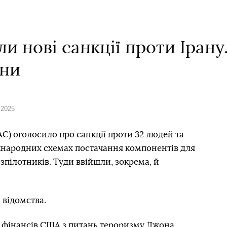
 нові санкції проти Ірану.
їни
 2025
C) оголосило про санкції проти 32 людей та
іжнародних схемах постачання компонентів для
езпілотників. Туди ввійшли, зокрема, й
 відомства.
а фінансів США з питань тероризму Джона