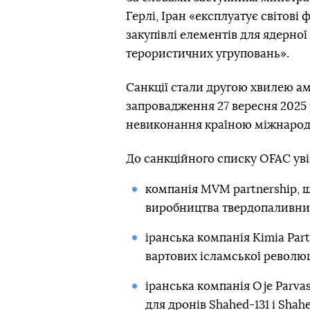
Герлі, Іран «експлуатує світові
закупівлі елементів для ядерної
терористичних угруповань».
Санкції стали другою хвилею а
запровадження 27 вересня 2025 
невиконання країною міжнарод
До санкційного списку OFAC ув
компанія MVM partnership, що
виробництва твердопаливних
іранська компанія Kimia Part
вартових ісламської революц
іранська компанія Oje Parva
для дронів Shahed-131 і Shahe