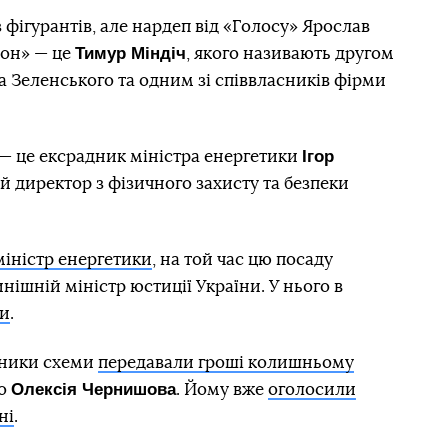
 фігурантів, але нардеп від «Голосу» Ярослав
Тимур Міндіч
сон» — це
, якого називають другом
 Зеленського та одним зі співвласників фірми
Ігор
 — це ексрадник міністра енергетики
 директор з фізичного захисту та безпеки
міністр енергетики
, на той час цю посаду
нішній міністр юстиції України. У нього в
ки
.
сники схеми
передавали гроші колишньому
Олексія Чернишова
ро
. Йому вже
оголосили
ні
.