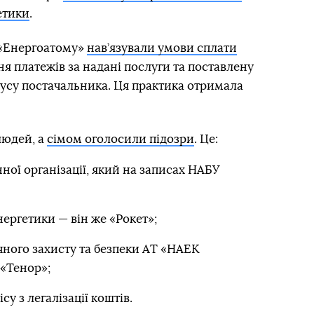
етики
.
 «Енергоатому»
нав’язували умови сплати
я платежів за надані послуги та поставлену
тусу постачальника. Ця практика отримала
людей, а
сімом оголосили підозри
. Це:
ної організації, який на записах НАБУ
ергетики — він же «Рокет»;
чного захисту та безпеки АТ «НАЕК
 «Тенор»;
у з легалізації коштів.