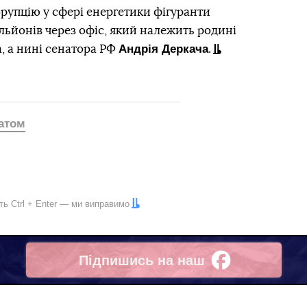
орупцію у сфері енергетики фігуранти
ьйонів через офіс, який належить родині
Андрія Деркача
, а нині сенатора РФ
.
атом
іть
Ctrl
+
Enter
— ми виправимо
Підпишись на наш
Facebook