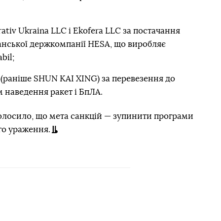
ativ Ukraina LLC і Ekofera LLC за постачання
ранської держкомпанії HESA, що виробляє
bil;
раніше SHUN KAI XING) за перевезення до
 наведення ракет і БпЛА.
олосило, що мета санкцій — зупинити програми
го ураження.