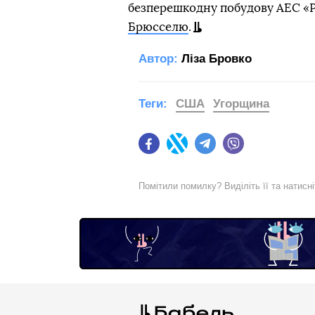
безперешкодну побудову АЕС 
Брюсселю
.
Автор:
Ліза Бровко
Теги:
США
Угорщина
Facebook
Twitter
Telegram
Viber
Помітили помилку? Виділіть її та натисн