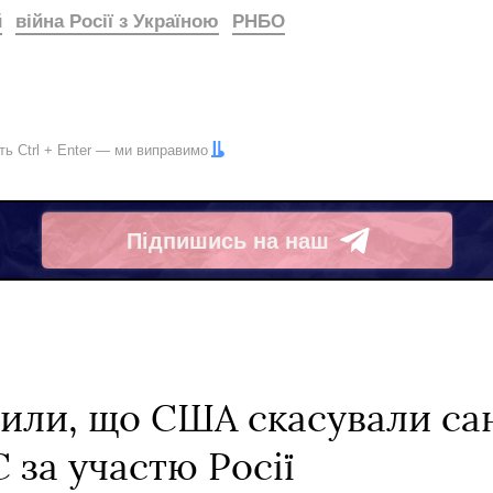
й
війна Росії з Україною
РНБО
іть
Ctrl
+
Enter
— ми виправимо
Підпишись на наш
Telegram
вили, що США скасували сан
 за участю Росії