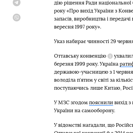
дію рішення Ради національної 
Telegram
року «Про вихід України з Конв
запасів, виробництва і передачі
Viber
вересня 1997 року».
Указ набирає чинності 29 червня
Оттавську конвенцію
ухвалили
Довідка
березня 1999 року. Україна
рати
державою-учасницею з 1 червня
володіла п’ятим у світі за кіль
поступаючись лише Китаю, Росії
У МЗС згодом
пояснили
вихід з
України на самооборону.
У відомстві нагадали, що Росій