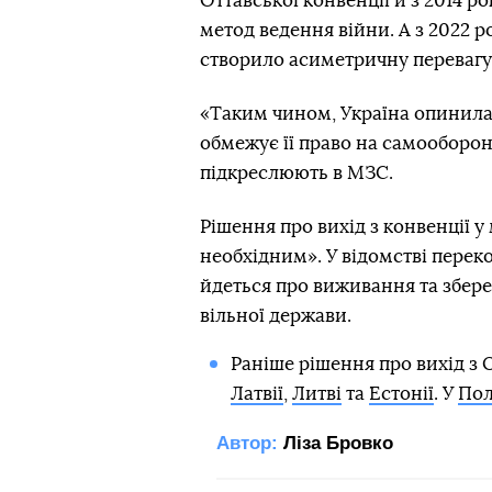
Оттавської конвенції й з 2014 
метод ведення війни. А з 2022 
створило асиметричну перевагу 
«Таким чином, Україна опинилася
обмежує її право на самооборону
підкреслюють в МЗС.
Рішення про вихід з конвенції у
необхідним». У відомстві переко
йдеться про виживання та збере
вільної держави.
Раніше рішення про вихід з 
Латвії
,
Литві
та
Естонії
. У
Пол
Автор:
Ліза Бровко