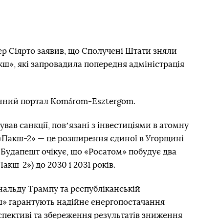
р Сіярто заявив, що Сполучені Штати зняли
ш», які запровадила попередня адміністрація
нний портал Komárom-Esztergom.
вав санкції, повʼязані з інвестиціями в атомну
«Пакш-2» — це розширення єдиної в Угорщині
 Будапешт очікує, що «Росатом» побудує два
акш-2») до 2030 і 2031 років.
нальду Трампу та республіканській
акш» гарантують надійне енергопостачання
спективі та збереження результатів зниження