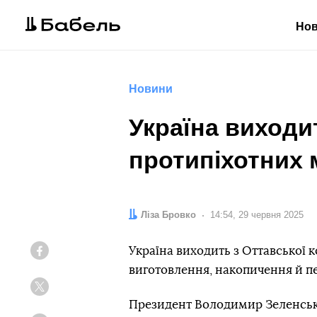
Но
Новини
Україна виходи
протипіхотних 
Автор:
Ліза Бровко
Дата:
14:54, 29 червня 2025
Україна виходить з Оттавської 
Facebook
виготовлення, накопичення й п
Twitter
Президент Володимир Зеленсь