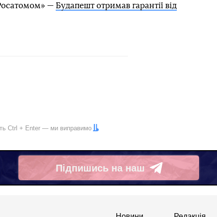
«Росатомом» —
Будапешт отримав гарантії від
іть
Ctrl
+
Enter
— ми виправимо
Підпишись на наш
Telegram
Новини
Редакція