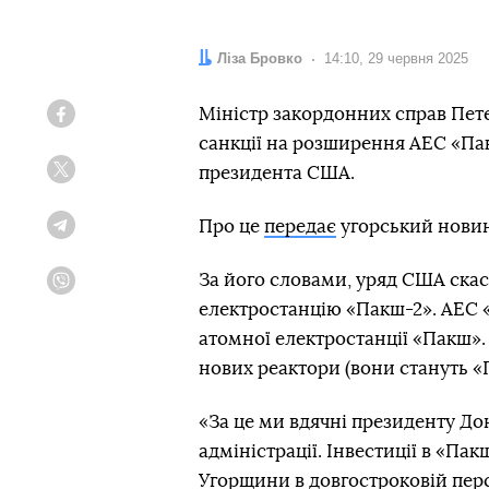
Автор:
Ліза Бровко
Дата:
14:10, 29 червня 2025
Міністр закордонних справ Пете
Facebook
санкції на розширення АЕС «Пак
президента США.
Twitter
Про це
передає
угорський нови
Telegram
За його словами, уряд США скасу
Viber
електростанцію «Пакш-2». АЕС 
атомної електростанції «Пакш».
нових реактори (вони стануть «П
«За це ми вдячні президенту До
адміністрації. Інвестиції в «П
Угорщини в довгостроковій пер