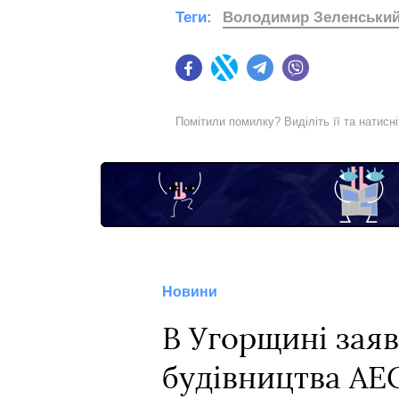
Теги:
Володимир Зеленськи
Facebook
Twitter
Telegram
Viber
Помітили помилку? Виділіть її та натисн
Новини
В Угорщині зая
будівництва АЕС