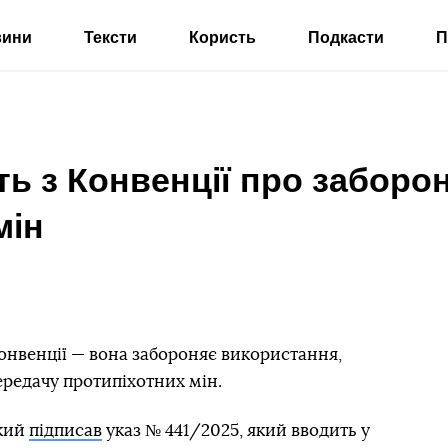
вини
Тексти
Користь
Подкасти
П
ть з Конвенції про заборо
мін
конвенції — вона забороняє використання,
ередачу протипіхотних мін.
кий
підписав
указ № 441/2025, який вводить у