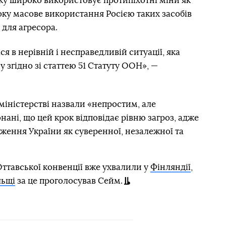
року широко використовує протипіхотні міни як
року масове використання Росією таких засобів
для агресора.
 в нерівній і несправедливій ситуації, яка
 згідно зі статтею 51 Статуту ООН», —
 міністерстві назвали «непростим, але
нані, що цей крок відповідає рівню загроз, адже
ження України як суверенної, незалежної та
Оттавської конвенції вже ухвалили у
Фінляндії
,
ьщі
за це проголосував Сейм.