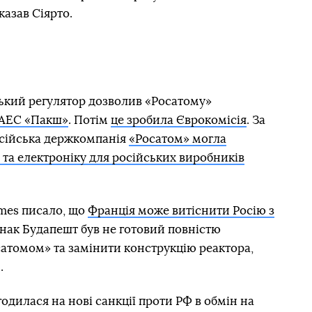
казав Сіярто.
ський регулятор дозволив «Росатому»
 АЕС «Пакш»
. Потім
це зробила Єврокомісія
. За
осійська держкомпанія
«Росатом» могла
 та електроніку для російських виробників
imes писало, що
Франція може витіснити Росію з
днак Будапешт був не готовий повністю
осатомом» та замінити конструкцію реактора,
.
одилася на нові санкції проти РФ в обмін на