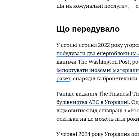
цін на комунальні послуги», — с
Що передувало
У серпні серпня 2022 року угор
побудувати два енергоблоки на
даними The Washington Post, р
імпортувати іноземні матеріали
ракет
, снарядів та бронетехніки
Раніше видання The Financial T
будівництва АЕС в Угорщині
. О
відмовитися від співпраці з «Р
оскільки на це можуть піти роки
У червні 2024 року Угорщина пог