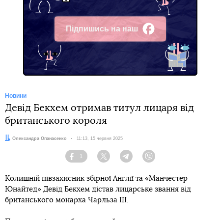
Підпишись на наш
Facebook
Новини
Девід Бекхем отримав титул лицаря від
британського короля
Автор:
Олександра Опанасенко
Дата:
11:13, 15 червня 2025
1
Facebook
Twitter
Telegram
Viber
Колишній півзахисник збірної Англії та «Манчестер
Юнайтед» Девід Бекхем дістав лицарське звання від
британського монарха Чарльза ІІІ.