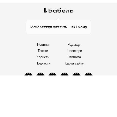
як і чому
Мене завжди цікавить —
Новини
Редакція
Тексти
Інвестори
Користь
Реклама
Подкасти
Карта сайту
Facebook
Telegram
Twitter
Instagram
YouTube
TikTok
Правила редакції
Політика користування сайтом
Політика конфіденційності
Політика використання cookies