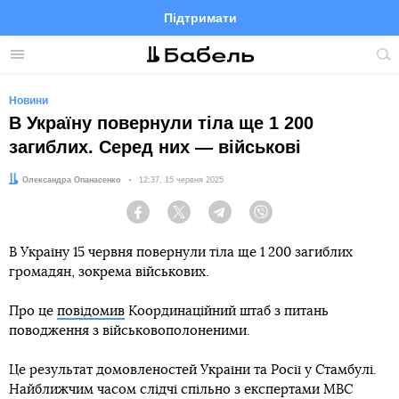
Підтримати
Facebook
Telegram
Twitter
Instagram
Меню
По
по
сай
Новини
В Україну повернули тіла ще 1 200
загиблих. Серед них — військові
Автор:
Олександра Опанасенко
Дата:
12:37, 15 червня 2025
Facebook
Twitter
Telegram
Viber
В Україну 15 червня повернули тіла ще 1 200 загиблих
громадян, зокрема військових.
Про це
повідомив
Координаційний штаб з питань
поводження з військовополоненими.
Це результат домовленостей України та Росії у Стамбулі.
Найближчим часом слідчі спільно з експертами МВС