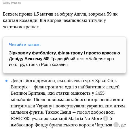
Getty Images
Бекхем провів 115 матчів за збірну Англії, зокрема 59 як
капітан команди. Він виграв чемпіонські титули у
чотирьох країнах.
Читайте також:
Зірковому футболісту, філантропу і просто красеню
Девіду Бекхему 50!
Традиційний тест «Бабеля» про
його гру, стиль і Posh кохання
Девід і його дружина, ексспівачка гурту Spice Girls
Вікторія — філантропи та одні з найбагатших людей
Великої Британії, їхні статки оцінюють у £455
мільйонів. Після повномасштабного вторгнення вони
підтримали Україну і пожертвували українським дітям
мільйон фунтів. Також Девід — посол доброї волі
ЮНІСЕФ, учасник кампанії
Malaria No More
й
Довідка
амбасадор
Фонду британського короля Чарльза
, де
Довідк