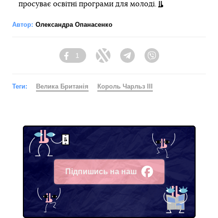
просуває освітні програми для молоді.
Автор:
Олександра Опанасенко
1
Facebook
Twitter
Telegram
Viber
Теги:
Велика Британія
Король Чарльз III
Підпишись на наш
Facebook