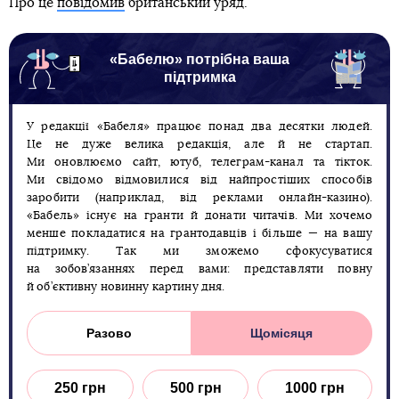
Про це
повідомив
британський уряд.
«Бабелю» потрібна ваша
підтримка
У редакції «Бабеля» працює понад два десятки людей.
Це не дуже велика редакція, але й не стартап.
Ми оновлюємо сайт, ютуб, телеграм-канал та тікток.
Ми свідомо відмовилися від найпростіших способів
заробити (наприклад, від реклами онлайн-казино).
«Бабель» існує на гранти й донати читачів. Ми хочемо
менше покладатися на грантодавців і більше — на вашу
підтримку. Так ми зможемо сфокусуватися
на зобов’язаннях перед вами: представляти повну
й об’єктивну новинну картину дня.
Разово
Щомісяця
250 грн
500 грн
1000 грн