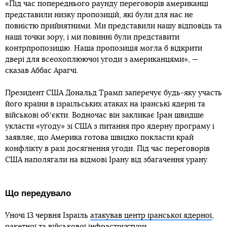
«Під час попереднього раунду переговорів американці
представили низку пропозицій, які були для нас не
повністю прийнятними. Ми представили нашу відповідь та
наші точки зору, і ми повинні були представити
контрпропозицію. Наша пропозиція могла б відкрити
двері для всеохоплюючої угоди з американцями», —
сказав Аббас Арагчі.
Президент США Дональд Трамп заперечує будь-яку участь
його країни в ізраїльських атаках на іранські ядерні та
військові обʼєкти. Водночас він закликає Іран швидше
укласти «угоду» зі США з питання про ядерну програму і
заявляє, що Америка готова швидко покласти край
конфлікту в разі досягнення угоди. Під час переговорів
США наполягали на відмові Ірану від збагачення урану.
Що передувало
Уночі 13 червня Ізраїль
атакував центр іранської ядерної
,
ракетної та військової інфраструктури.