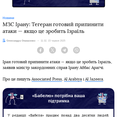
Новини
МЗС Ірану: Тегеран готовий припинити
атаки — якщо це зробить Ізраїль
Автор:
Олександра Опанасенко
Дата:
11:32, 15 червня 2025
Facebook
Twitter
Telegram
Viber
Іран готовий припинити атаки — якщо це зробить Ізраїль,
заявив міністр закордонних справ Ірану Аббас Арагчі.
Про це пишуть
Associated Press
,
Al Arabiya
і
Al Jazeera
.
«Бабелю» потрібна ваша
підтримка
У редакції «Бабеля» працює понад два десятки людей.