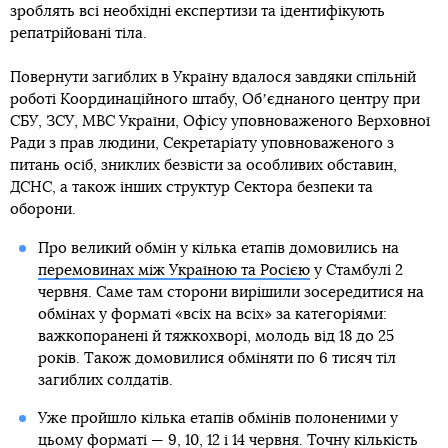
зроблять всі необхідні експертизи та ідентифікують
репатрійовані тіла.
Повернути загиблих в Україну вдалося завдяки спільній
роботі Координаційного штабу, Обʼєднаного центру при
СБУ, ЗСУ, МВС України, Офісу уповноваженого Верховної
Ради з прав людини, Секретаріату уповноваженого з
питань осіб, зниклих безвісти за особливих обставин,
ДСНС, а також інших структур Сектора безпеки та
оборони.
Про великий обмін у кілька етапів домовились на
перемовинах між Україною та Росією
у Стамбулі 2
червня. Саме там сторони вирішили зосередитися на
обмінах у форматі «всіх на всіх» за категоріями:
важкопоранені й тяжкохворі, молодь від 18 до 25
років. Також домовилися обміняти по 6 тисяч тіл
загиблих солдатів.
Уже пройшло кілька етапів обмінів полоненими у
цьому форматі —
9
,
10
,
12
і
14
червня. Точну кількість