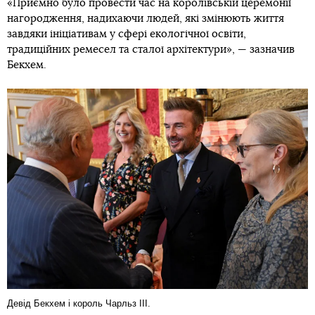
«Приємно було провести час на королівській церемонії
нагородження, надихаючи людей, які змінюють життя
завдяки ініціативам у сфері екологічної освіти,
традиційних ремесел та сталої архітектури», — зазначив
Бекхем.
Девід Бекхем і король Чарльз ІІІ.