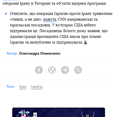
оборони Ірану в Тегерані та обʼєкти ядерної програми.
Очікують, що операція Ізраїлю проти Ірану триватиме
«тижні, а не дні»,
кажуть
CNN американські та
ізраїльські посадовці. У кулуарах США нібито
підтримали це. Посадовець Білого дому заявив, що
Адміністрація президента США знала про плани
Ізраїлю та непублічно їх підтримувала.
Автор:
Олександра Опанасенко
Facebook
Twitter
Telegram
Viber
Теги:
Іран
Ізраїль