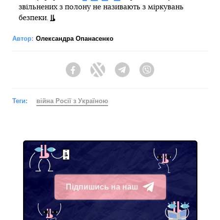
звільнених з полону не називають з міркувань
безпеки.
Автор:
Олександра Опанасенко
Facebook
Twitter
Telegram
Viber
Теги:
війна Росії з Україною
Підпишись на наш
Telegram