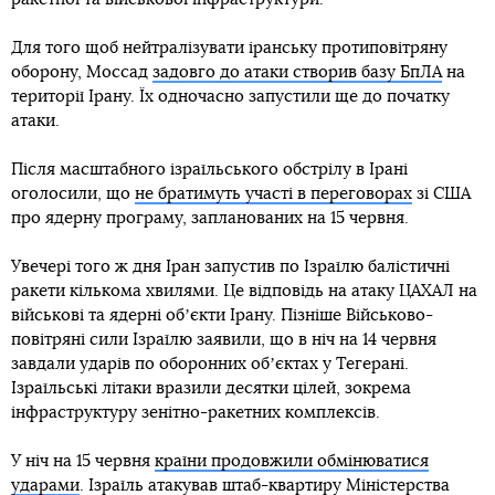
Для того щоб нейтралізувати іранську протиповітряну
оборону, Моссад
задовго до атаки створив базу БпЛА
на
території Ірану. Їх одночасно запустили ще до початку
атаки.
Після масштабного ізраїльського обстрілу в Ірані
оголосили, що
не братимуть участі в переговорах
зі США
про ядерну програму, запланованих на 15 червня.
Увечері того ж дня Іран запустив по Ізраїлю балістичні
ракети кількома хвилями. Це відповідь на атаку ЦАХАЛ на
військові та ядерні обʼєкти Ірану. Пізніше Військово-
повітряні сили Ізраїлю заявили, що в ніч на 14 червня
завдали ударів по оборонних обʼєктах у Тегерані.
Ізраїльські літаки вразили десятки цілей, зокрема
інфраструктуру зенітно-ракетних комплексів.
У ніч на 15 червня
країни продовжили обмінюватися
ударами
. Ізраїль атакував штаб-квартиру Міністерства