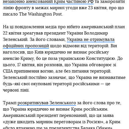
незаконно анексований Крим частиною РФ
та заморозити
лінію фронту в межах мирної угоди вже 23 квітня, про що
писало The Washington Post.
На ці повідомлення медіа про нібито американський план
22 квітня зреагував президент України Володимир
Зеленський. За його словами,
Україна не отримувала
офіційних пропозицій
щодо відмови від територій. Він
наголосив, що Київ юридично не визнає російську
анексію Криму, бо це поза українською Конституцією. До
цього, 17 квітня, він розповів, що Україна обговорює зі
США припинення вогню, але без питання територій.
Зеленський постійно зазначає, що Україна не визнаватиме
будь-які свої окуповані території російськими — це
червоні лінії.
Трамп
розкритикував Зеленського
за його слова про те,
що Україна юридично не визнає Крим російським.
Американський президент переконаний, що ця заява
«дуже шкодить мирним переговорам із Росією», а Крим
«було втрачено ще за президентства Барака Обами».