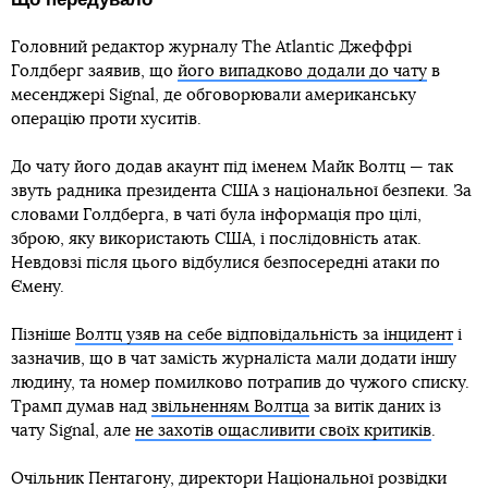
Головний редактор журналу The Atlantic Джеффрі
Голдберг заявив, що
його випадково додали до чату
в
месенджері Signal, де обговорювали американську
операцію проти хуситів.
До чату його додав акаунт під іменем Майк Волтц — так
звуть радника президента США з національної безпеки. За
словами Голдберга, в чаті була інформація про цілі,
зброю, яку використають США, і послідовність атак.
Невдовзі після цього відбулися безпосередні атаки по
Ємену.
Пізніше
Волтц узяв на себе відповідальність за інцидент
і
зазначив, що в чат замість журналіста мали додати іншу
людину, та номер помилково потрапив до чужого списку.
Трамп думав над
звільненням Волтца
за витік даних із
чату Signal, але
не захотів ощасливити своїх критиків
.
Очільник Пентагону, директори Національної розвідки