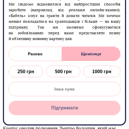
Ми свідомо відмовилися від найпростіших способів
заробити (наприклад, від реклами онлайн-казино).
«Бабель» існує на гранти й донати читачів. Ми хочемо
менше покладатися на грантодавців і більше — на вашу
підтримку. Так ми зможемо сфокусуватися
на зобов’язаннях перед вами: представляти повну
й об’єктивну новинну картину дня.
Разово
Щомісяця
250 грн
500 грн
1000 грн
Підтримати
Корпус очолив полковник Дмитро Волошин, який має