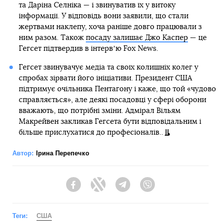
та Даріна Селніка — і звинуватив їх у витоку
інформації. У відповідь вони заявили, що стали
жертвами наклепу, хоча раніше довго працювали з
ним разом. Також
посаду залишає Джо Каспер
— це
Гегсет підтвердив в інтервʼю Fox News.
Гегсет звинувачує медіа та своїх колишніх колег у
спробах зірвати його ініціативи. Президент США
підтримує очільника Пентагону і каже, що той «чудово
справляється», але деякі посадовці у сфері оборони
вважають, що потрібні зміни. Адмірал Вільям
Макрейвен закликав Гегсета бути відповідальним і
більше прислухатися до професіоналів..
Автор:
Ірина Перепечко
Facebook
Twitter
Telegram
Viber
Теги:
США