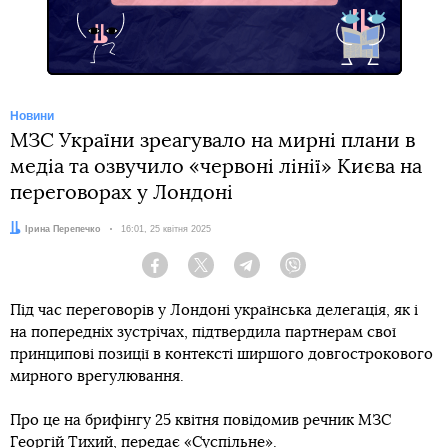
Новини
МЗС України зреагувало на мирні плани в
медіа та озвучило «червоні лінії» Києва на
переговорах у Лондоні
Автор:
Ірина Перепечко
Дата:
16:01, 25 квітня 2025
Facebook
Twitter
Telegram
Viber
Під час переговорів у Лондоні українська делегація, як і
на попередніх зустрічах, підтвердила партнерам свої
принципові позиції в контексті ширшого довгострокового
мирного врегулювання.
Про це на брифінгу 25 квітня повідомив речник МЗС
Георгій Тихий,
передає
«Суспільне».