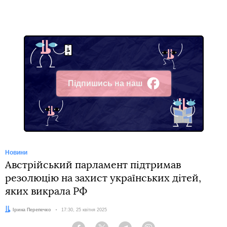
Підпишись на наш
Facebook
Новини
Австрійський парламент підтримав
резолюцію на захист українських дітей,
яких викрала РФ
Автор:
Ірина Перепечко
Дата:
17:30, 25 квітня 2025