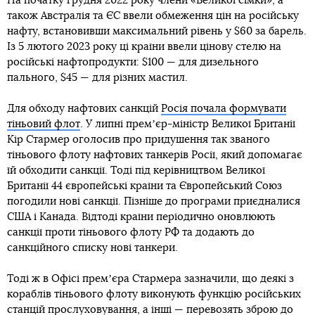
На початку грудня 2022 року члени «Великої сімки», а
також Австралія та ЄС ввели обмеження цін на російську
нафту, встановивши максимальний рівень у $60 за барель.
Із 5 лютого 2023 року ці країни ввели цінову стелю на
російські нафтопродукти: $100 — для дизельного
пального, $45 — для різних мастил.
Для обходу нафтових санкцій
Росія почала формувати
тіньовий флот
. У липні премʼєр-міністр Великої Британії
Кір Стармер оголосив про придушення так званого
тіньового флоту нафтових танкерів Росії, який допомагає
їй обходити санкції. Тоді під керівництвом Великої
Британії 44 європейські країни та Європейський Союз
погодили нові санкції. Пізніше до програми приєдналися
США і Канада. Відтоді країни періодично оновлюють
санкції проти тіньового флоту РФ та додають до
санкційного списку нові танкери.
Тоді ж в Офісі премʼєра Стармера зазначили, що деякі з
кораблів тіньового флоту виконують функцію російських
станцій прослуховування, а інші — перевозять зброю до