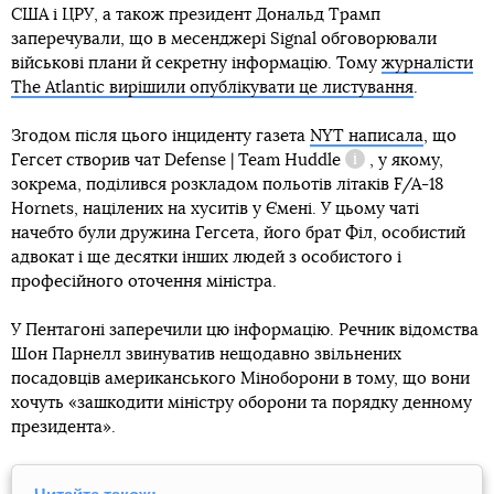
США і ЦРУ, а також президент Дональд Трамп
заперечували, що в месенджері Signal обговорювали
військові плани й секретну інформацію. Тому
журналісти
The Atlantic вирішили опублікувати це листування
.
Згодом після цього інциденту газета
NYT написала
, що
Гегсет створив чат
Defense | Team Huddle
, у якому,
Довідка
зокрема, поділився розкладом польотів літаків F/A-18
Hornets, націлених на хуситів у Ємені. У цьому чаті
начебто були дружина Гегсета, його брат Філ, особистий
адвокат і ще десятки інших людей з особистого і
професійного оточення міністра.
У Пентагоні заперечили цю інформацію. Речник відомства
Шон Парнелл звинуватив нещодавно звільнених
посадовців американського Міноборони в тому, що вони
хочуть «зашкодити міністру оборони та порядку денному
президента».