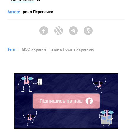
Автор:
Ірина Перепечко
Facebook
Twitter
Telegram
Viber
Теги:
МЗС України
війна Росії з Україною
Підпишись на наш
Facebook