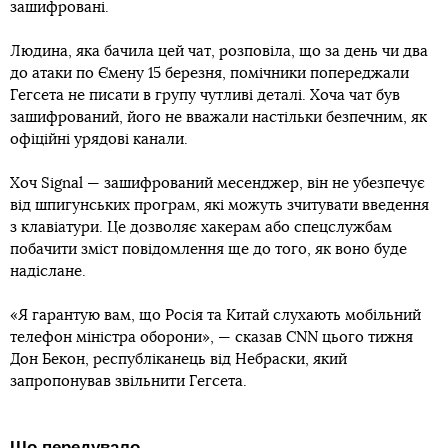
зашифровані.
Людина, яка бачила цей чат, розповіла, що за день чи два
до атаки по Ємену 15 березня, помічники попереджали
Гегсета не писати в групу чутливі деталі. Хоча чат був
зашифрований, його не вважали настільки безпечним, як
офіційні урядові канали.
Хоч Signal — зашифрований месенджер, він не убезпечує
від шпигунських програм, які можуть зчитувати введення
з клавіатури. Це дозволяє хакерам або спецслужбам
побачити зміст повідомлення ще до того, як воно буде
надіслане.
«Я гарантую вам, що Росія та Китай слухають мобільний
телефон міністра оборони», — сказав CNN цього тижня
Дон Бекон, республіканець від Небраски, який
запропонував звільнити Гегсета.
Що передувало