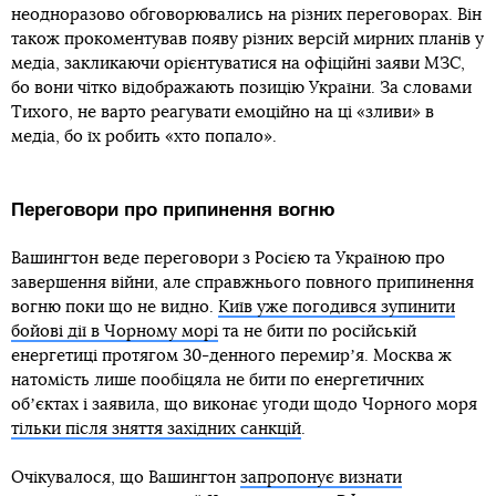
неодноразово обговорювались на різних переговорах. Він
також прокоментував появу різних версій мирних планів у
медіа, закликаючи орієнтуватися на офіційні заяви МЗС,
бо вони чітко відображають позицію України. За словами
Тихого, не варто реагувати емоційно на ці «зливи» в
медіа, бо їх робить «хто попало».
Переговори про припинення вогню
Вашингтон веде переговори з Росією та Україною про
завершення війни, але справжнього повного припинення
вогню поки що не видно.
Київ уже погодився зупинити
бойові дії в Чорному морі
та не бити по російській
енергетиці протягом 30-денного перемирʼя. Москва ж
натомість лише пообіцяла не бити по енергетичних
обʼєктах і заявила, що виконає угоди щодо Чорного моря
тільки після зняття західних санкцій
.
Очікувалося, що Вашингтон
запропонує визнати