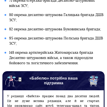
71 окрема єгерська бригада Десантно-штурмових
військ ЗСУ;
80 окрема десантно-штурмова Галицька бригада ДШВ
ЗСУ;
82 окрема десантно-штурмова Буковинська бригада;
95 окрема десантно-штурмова Поліська бригада ДШВ
ЗСУ;
148 окрема артилерійська Житомирська бригада
Десантно-штурмових військ, а також підрозділи
бойового та логістичного забезпечення.
«Бабелю» потрібна ваша
підтримка
У редакції «Бабеля» працює понад два десятки людей.
Це не дуже велика редакція, але й не стартап.
Ми оновлюємо сайт, ютуб, телеграм-канал та тікток.