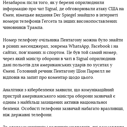
Незабаром після того, як у березні оприлюднили
інформацію про чат Signal, де обговорювали атаку США на
Ємен, німецьке видання Der Spiegel знайшло в інтернеті
номери телефонів Гегсета та інших високопоставлених
чиновників Трампа.
Номер телефону очільника Пентагону можна було знайти
в різних месенджерах, зокрема WhatsApp, Facebook і на
сайтах, повʼязаних зі спортом. Це був той самий номер,
через який міністр оборони в чаті в Signal оприлюднив
дані польотів для американських ударів по хуситах у
Ємені. Головний речник Пентагону Шон Парнелл не
відповів на запит про коментар щодо цього.
Аналітики з кібербезпеки заявили, що комунікаційний
пристрій американського міністра оборони зазвичай є
одним з найбільш захищених активів національної
безпеки. Особисті телефони зазвичай набагато вразливіші,
ніж державні телефони.