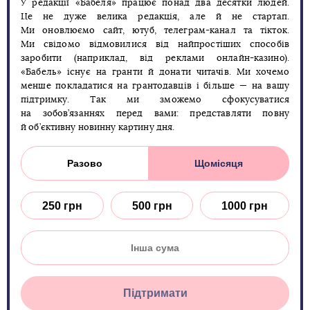
У редакції «Бабеля» працює понад два десятки людей.
Це не дуже велика редакція, але й не стартап.
Ми оновлюємо сайт, ютуб, телеграм-канал та тікток.
Ми свідомо відмовилися від найпростіших способів
заробити (наприклад, від реклами онлайн-казино).
«Бабель» існує на гранти й донати читачів. Ми хочемо
менше покладатися на грантодавців і більше — на вашу
підтримку. Так ми зможемо сфокусуватися
на зобов’язаннях перед вами: представляти повну
й об’єктивну новинну картину дня.
Разово
Щомісяця
250 грн
500 грн
1000 грн
Підтримати