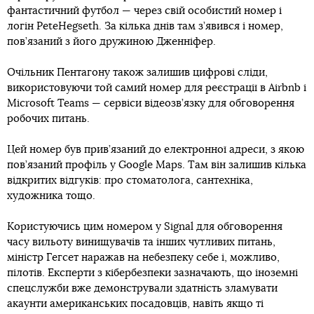
фантастичний футбол — через свій особистий номер і
логін PeteHegseth. За кілька днів там з’явився і номер,
пов’язаний з його дружиною Дженніфер.
Очільник Пентагону також залишив цифрові сліди,
використовуючи той самий номер для реєстрації в Airbnb і
Microsoft Teams — сервіси відеозв’язку для обговорення
робочих питань.
Цей номер був прив’язаний до електронної адреси, з якою
пов’язаний профіль у Google Maps. Там він залишив кілька
відкритих відгуків: про стоматолога, сантехніка,
художника тощо.
Користуючись цим номером у Signal для обговорення
часу вильоту винищувачів та інших чутливих питань,
міністр Гегсет наражав на небезпеку себе і, можливо,
пілотів. Експерти з кібербезпеки зазначають, що іноземні
спецслужби вже демонстрували здатність зламувати
акаунти американських посадовців, навіть якщо ті