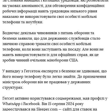
За словами нинішніх і колишніх урядовців, які розмовляли
на умовах анонімності, для обговорення конфіденційної
робочої інформації навіть урядовцям низького рівня
наказано не використовувати свої особисті мобільні
телефони та ноутбуки.
Водночас декілька чиновників з питань оборони та
безпеки заявили, що для державних службовців стало
звичною справою тримати свої особисті мобільні
телефони, коли вони заступають на посаду. Але вони не
мають використовувати їх для офіційних справ, як це
зробив чинний очільник міноборони США.
У випадку з Гегсетом експерти з безпеки не здивовані, що
його номер телефону було легко знайти. До призначення
міністром оборони він не працював у державних
структурах.
Гегсет активно користувався соцмережами, мав профілі у
WhatsApp і Facebook. Він 15 серпня 2024 року
зареєструвався на Sleeper.com — сайті для ставок на