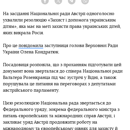
Facebook
Twitter
Telegram
Viber
На засіданні Національної ради Австрії одноголосно
ухвалили резолюцію «Захист і допомога українським
дітям», яка має на меті захисти права українських дітей,
яких викрала Росія.
Про це
повідомила
заступниця голови Верховної Ради
України Олена Кондратюк.
Посадовиця розповіла, що з проханням підготувати цей
документ вона зверталася до спікера Національної ради
Вальтера Розенкранца під час зустрічі у Відні, а також
порушувала це питання на переговорах з депутатами
австрійського парламенту.
Цією резолюцією Національна рада звертається до
Федерального уряду, зокрема федерального міністра з
питань європейських та міжнародних справ Австрії, і
закликає уряд Австрії продовжити роботу на
міжнародному та європейському рівнях для захисту й