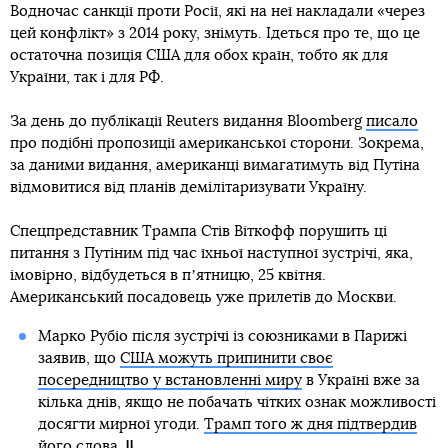
Водночас санкції проти Росії, які на неї накладали «через
цей конфлікт» з 2014 року, знімуть. Ідеться про те, що це
остаточна позиція США для обох країн, тобто як для
України, так і для РФ.
За день до публікації Reuters видання Bloomberg
писало
про подібні пропозиції американської сторони. Зокрема,
за даними видання, американці вимагатимуть від Путіна
відмовитися від планів демілітаризувати Україну.
Спецпредставник Трампа Стів Віткофф порушить ці
питання з Путіним під час їхньої наступної зустрічі, яка,
імовірно, відбудеться в пʼятницю, 25 квітня.
Американський посадовець уже прилетів до Москви.
Марко Рубіо після зустрічі із союзниками в Парижі
заявив, що
США можуть припинити своє
посередництво у встановленні миру
в Україні вже за
кілька днів, якщо не побачать чітких ознак можливості
досягти мирної угоди.
Трамп того ж дня підтвердив
його слова
.