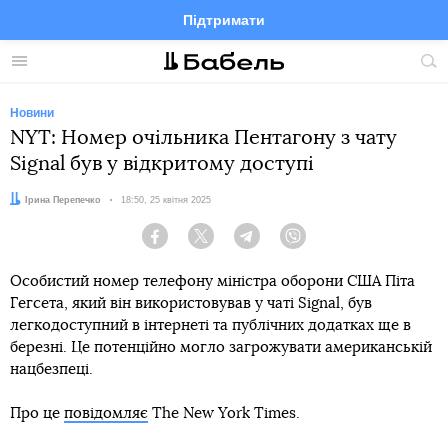
Підтримати
Facebook
Telegram
Twitter
Instagram
Меню
По
по
сай
Новини
NYT: Номер очільника Пентагону з чату
Signal був у відкритому доступі
Автор:
Ірина Перепечко
Дата:
18:50, 25 квітня 2025
Facebook
Twitter
Telegram
Viber
Особистий номер телефону міністра оборони США Піта
Гегсета, який він використовував у чаті Signal, був
легкодоступний в інтернеті та публічних додатках ще в
березні. Це потенційно могло загрожувати американській
нацбезпеці.
Про це
повідомляє
The New York Times.