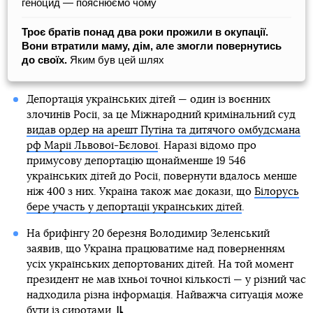
геноцид — пояснюємо чому
Троє братів понад два роки прожили в окупації.
Вони втратили маму, дім, але змогли повернутись
до своїх.
Яким був цей шлях
Депортація українських дітей — один із воєнних
злочинів Росії, за це Міжнародний кримінальний суд
видав ордер на арешт Путіна та дитячого омбудсмана
рф Марії Львової-Бєлової
. Наразі відомо про
примусову депортацію щонайменше 19 546
українських дітей до Росії, повернути вдалось менше
ніж 400 з них. Україна також має докази, що
Білорусь
бере участь у депортації українських дітей
.
На брифінгу 20 березня Володимир Зеленський
заявив, що Україна працюватиме над поверненням
усіх українських депортованих дітей. На той момент
президент не мав їхньої точної кількості — у різний час
надходила різна інформація. Найважча ситуація може
бути із сиротами.