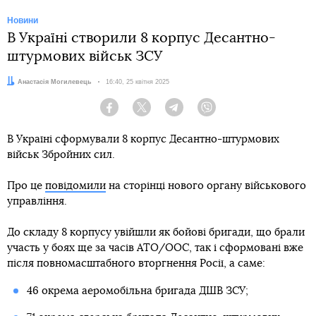
Новини
В Україні створили 8 корпус Десантно-
штурмових військ ЗСУ
Автор:
Анастасія Могилевець
Дата:
16:40, 25 квітня 2025
Facebook
Twitter
Telegram
Viber
В Україні сформували 8 корпус Десантно-штурмових
військ Збройних сил.
Про це
повідомили
на сторінці нового органу військового
управління.
До складу 8 корпусу увійшли як бойові бригади, що брали
участь у боях ще за часів АТО/ООС, так і сформовані вже
після повномасштабного вторгнення Росії, а саме:
46 окрема аеромобільна бригада ДШВ ЗСУ;