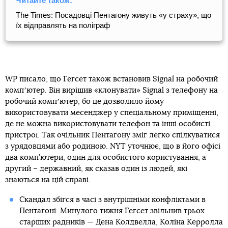
Читайте також:
The Times: Посадовці Пентагону живуть «у страху», що
їх відправлять на поліграф
WP писало, що Гегсет також встановив Signal на робочий
компʼютер. Він вирішив «клонувати» Signal з телефону на
робочий компʼютер, бо це дозволило йому
використовувати месенджер у спеціальному приміщенні,
де не можна використовувати телефон та інші особисті
пристрої. Так очільник Пентагону зміг легко спілкуватися
з урядовцями або родиною. NYT уточнює, що в його офісі
два комп’ютери, один для особистого користування, а
другий – державний, як сказав один із людей, які
знаються на цій справі.
Скандал збігся в часі з внутрішніми конфліктами в
Пентагоні. Минулого тижня Гегсет звільнив трьох
старших радників — Дена Колдвелла, Коліна Керролла