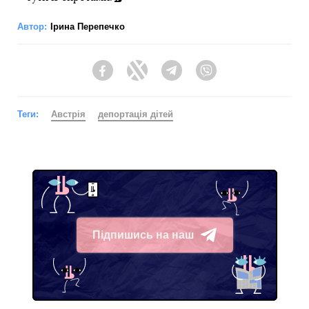
Автор:
Ірина Перепечко
Facebook
Twitter
Telegram
Viber
Теги:
Австрія
депортація дітей
Підпишись на наш
Telegram