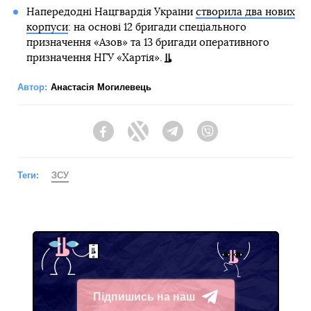
Напередодні Нацгвардія України
створила два нових
корпуси
: на основі 12 бригади спеціального
призначення «Азов» та 13 бригади оперативного
призначення НГУ «Хартія».
Автор:
Анастасія Могилевець
Facebook
Twitter
Telegram
Viber
Теги:
ЗСУ
Підпишись на наш
Telegram