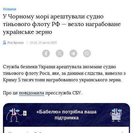
Новини
У Чорному морі арештували судно
тіньового флоту РФ — везло награбоване
українське зерно
Автор:
Ліза Бровко
Дата:
15:16, 25 квітня 2025
Facebook
Twitter
Telegram
Viber
Служба безпеки України арештувала іноземне судно
тіньового флоту Росії, яке, за даними слідства, вивезло з
Криму 5 тисяч тонн награбованого українського зерна.
Про це
повідомила
пресслужба СБУ.
«Бабелю» потрібна ваша
підтримка