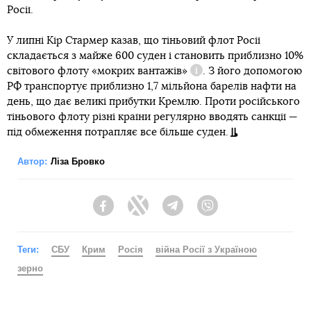
Росії.
У липні Кір Стармер казав, що тіньовий флот Росії
складається з майже 600 суден і становить приблизно 10%
світового флоту
«мокрих вантажів»
. З його допомогою
Довідка
РФ транспортує приблизно 1,7 мільйона барелів нафти на
день, що дає великі прибутки Кремлю. Проти російського
тіньового флоту різні країни регулярно вводять санкції —
під обмеження потрапляє все більше суден.
Автор:
Ліза Бровко
Facebook
Twitter
Telegram
Viber
Теги:
СБУ
Крим
Росія
війна Росії з Україною
зерно