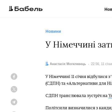
Но
Новини
У Німеччині за
Автор:
Анастасія Могилевець
Дата:
22:56, 11 січн
У Німеччині 11 січня відбулися 
Facebook
(СДПН) та «Альтернативи для Ні
Twitter
СДПН транслювала зустріч на
Y
Telegram
Політсили визначилися з канди