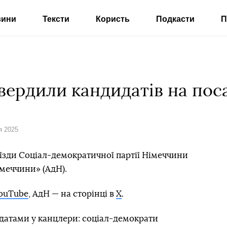
вини
Тексти
Користь
Подкасти
П
твердили кандидатів на пос
я 2025
зʼїзди Соціал-демократичної партії Німеччини
меччини» (АдН).
ouTube
, АдН — на сторінці в
X
.
датами у канцлери: соціал-демократи