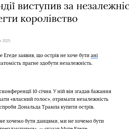
дії виступив за незалежніс
егти королівство
я 2025
 Егеде заявив, що острів не хоче бути
ані
 натомість прагне здобути незалежність.
конференції 10 січня. У ній він згадав бажання
мати «власний голос», отримати незалежність
и спроби Дональда Трампа купити острів.
 не хочемо бути данцями, ми не хочемо бути
гренландцями», — сказав Муте Егеде.