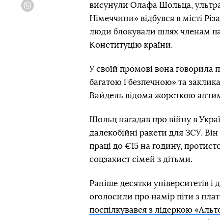
висунули Олафа Шольца, ультрап
Viber
Німеччини» відбувся в місті Різ
люди блокували шлях членам па
Конституцію країни.
У своїй промові вона говорила
багатою і безпечною» та заклик
Вайдель відома жорсткою анти
Шольц нагадав про війну в Украї
далекобійні ракети для ЗСУ. Ві
праці до €15 на годину, протис
соцзахист сімей з дітьми.
Раніше десятки університетів і 
оголосили про намір піти з плат
поспілкувався з лідеркою «Аль