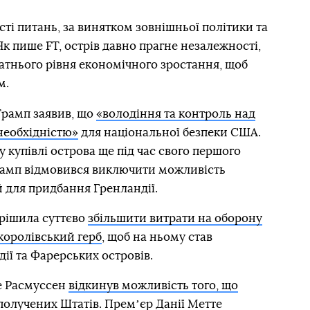
сті питань, за винятком зовнішньої політики та
 Як пише FT, острів давно прагне незалежності,
атнього рівня економічного зростання, щоб
м.
Трамп заявив, що
«володіння та контроль над
необхідністю»
для національної безпеки США.
 у купівлі острова ще під час свого першого
рамп відмовився виключити можливість
 для придбання Гренландії.
ирішила суттєво
збільшити витрати на оборону
королівський герб
, щоб на ньому став
ї та Фарерських островів.
е Расмуссен
відкинув можливість того, що
Сполучених Штатів
. Премʼєр Данії Метте