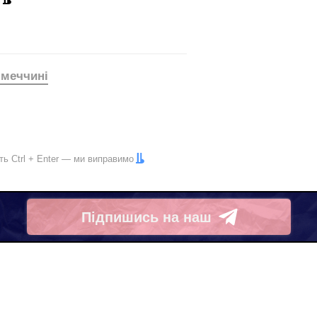
імеччині
іть
Ctrl
+
Enter
— ми виправимо
Підпишись на наш
Telegram