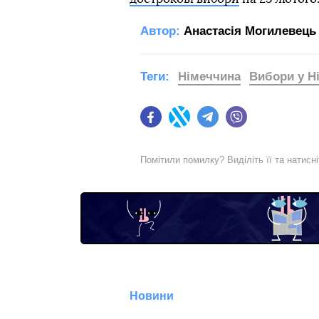
Автор:
Анастасія Могилевець
Теги:
Німеччина
Вибори у Н
Facebook
Twitter
Telegram
Viber
Помітили помилку? Виділіть її та натисн
Новини