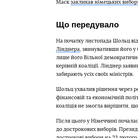
Маск
закликав німецьких вибор
Що передувало
На початку листопада Шольц від
Лінднера
, звинувативши його у 
лише його Вільної демократичної
керівній коаліції. Лінднер заяви
забирають усіх своїх міністрів.
Шольц ухвалив рішення через р
фінансовій та економічній полі
коаліція не змогла вирішити, що
Після цього у Німеччині почалас
до дострокових виборів. През
дострокові вибори
на 23 лютого