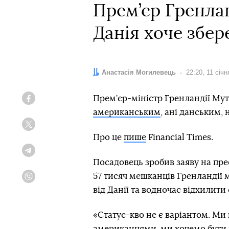
Прем’єр Гренлан
Данія хоче збер
Автор:
Анастасія Могилевець
Дата:
22:20, 11 січн
Прем’єр-міністр Гренландії Муте
Facebook
американським
, ані данським,
Twitter
Про це
пише
Financial Times.
Telegram
Посадовець зробив заяву на прес
57 тисяч мешканців Гренландії 
Viber
від Данії та водночас відхилит
«Статус-кво не є варіантом. Ми
американцями, ми хочемо бути 