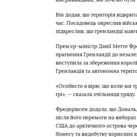
Він додав, що територія відкрит
час. Посадовець окреслив військ
підкреслив, що гренландці мают
Прем’єр-міністр Данії Метте Фре
прагнення Гренландії до незале
виступила за збереження королів
Гренландія та автономна терито
«Особисто я вірю, що коли ми т
грі», — сказала очільниця уряду.
Фредеріксен додала, що Дональд
після його перемоги на виборах
США до арктичного острова через
бізнесу та видобутку корисних 