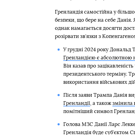
Гренландія самостійна у більшо
безпеки, що бере на себе Данія.
однак намагається досягти дост
розірвати зв’язки з Копенгагено
У грудні 2024 року Дональд 
Гренландією є абсолютною 
Він казав про зацікавленість
президентського терміну. Т
використання військових дій
Після заяви Трампа Данія в
Гренландії
, а також
змінила 
помітніший символ Гренланді
Голова МЗС Данії Ларс Лекк
Гренландія буде суб’єктом 