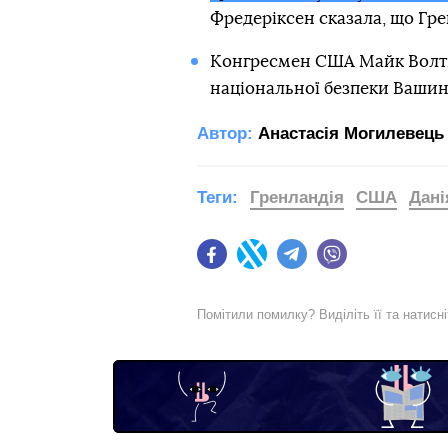
Фредеріксен сказала, що Гре
Конгресмен США Майк Волтц
національної безпеки Вашингт
Автор:
Анастасія Могилевець
Теги:
Гренландія
США
Дані
Facebook
Twitter
Telegram
Viber
Помітили помилку? Виділіть її та натисн