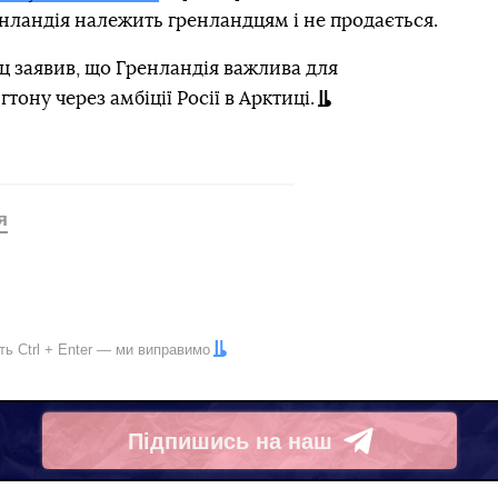
нландія належить гренландцям і не продається.
 заявив, що Гренландія важлива для
ону через амбіції Росії в Арктиці.
я
іть
Ctrl
+
Enter
— ми виправимо
Підпишись на наш
Telegram