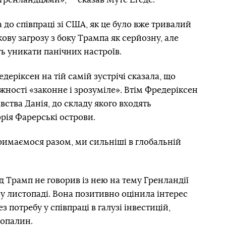
а до співпраці зі США, як це було вже тривалий
ову загрозу з боку Трампа як серйозну, але
ь уникати панічних настроїв.
деріксен на тій самій зустрічі сказала, що
жності «законне і зрозуміле». Втім Фредеріксен
ства Данія, до складу якого входять
рія Фарерські острови.
римаємося разом, ми сильніші в глобальній
 Трамп не говорив із нею на тему Гренландії
 у листопаді. Вона позитивно оцінила інтерес
 потребу у співпраці в галузі інвестицій,
копалин.