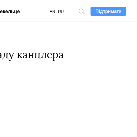
Підтримати
екельце
Пошук
EN
RU
по
сайту
аду канцлера