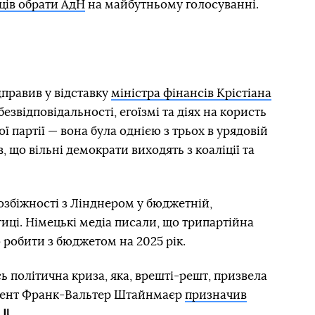
ців обрати АдН
на майбутньому голосуванні.
правив у відставку
міністра фінансів Крістіана
безвідповідальності, егоїзмі та діях на користь
 партії — вона була однією з трьох в урядовій
в, що вільні демократи виходять з коаліції та
озбіжності з Лінднером у бюджетній,
тиці. Німецькі медіа писали, що трипартійна
 робити з бюджетом на 2025 рік.
ь політична криза, яка, врешті-решт, призвела
идент Франк-Вальтер Штайнмаєр
призначив
.