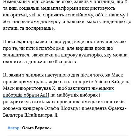
Німецький уряд, своєю чергою, заявив у пʼятницю, що X
та інші соціальні медіаплатформи використовують
алгоритми, які не сприяють «спокійному, обʼєктивному і
збалансованому дискурсу, а навпаки, мають тенденцію до
агітації та поляризації».
Прессекретар заявила, що уряд веде постійну дискусію
про те, чи піти з платформи, але вирішив поки що
залишитися, зважаючи на широку аудиторію, яку можна
охопити за допомогою її сервісів.
Ці заяви зʼявилися наступного дня після того, як Маск
провів пряму трансляцію на платформі з Алісою Вайдель.
Маск використовував X, щоб
закликати німецьких
виборців обрати АдН
на майбутніх виборах і
розкритикувати кількох провідних німецьких політиків,
зокрема канцлера Олафа Шольца і президента Франка-
Вальтера Штайнмаєра.
Автор:
Ольга Березюк