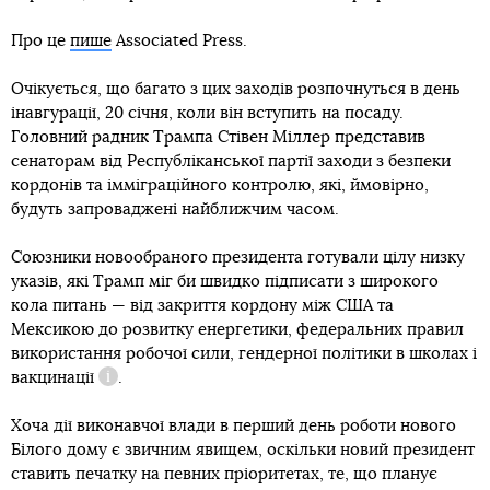
Про це
пише
Associated Press.
Очікується, що багато з цих заходів розпочнуться в день
інавгурації, 20 січня, коли він вступить на посаду.
Головний радник Трампа Стівен Міллер представив
сенаторам від Республіканської партії заходи з безпеки
кордонів та імміграційного контролю, які, ймовірно,
будуть запроваджені найближчим часом.
Союзники новообраного президента готували цілу низку
указів, які Трамп міг би швидко підписати з широкого
кола питань — від закриття кордону між США та
Мексикою до розвитку енергетики, федеральних правил
використання робочої сили, гендерної політики в школах і
вакцинації
.
Довідка
Хоча дії виконавчої влади в перший день роботи нового
Білого дому є звичним явищем, оскільки новий президент
ставить печатку на певних пріоритетах, те, що планує