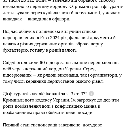
$5 тисяч до $22 тисяч — залежно від обраного способу
незаконного перетину кордону. Отримані гроші фігуранти
легалізували через купівлю авто й нерухомості, у деяких
випадках — виводили в офшори.
Під час обшуків поліцейські вилучили списки
переправлених осіб за 2024 рік, фальшиві документи й
печатки різних державних органів, зброю, чорну
бухгалтерію, готівку в різній валюті.
Слідчі оголосили 60 підозр за незаконне переправлення
осіб через державний кордон України. Серед
підозрюваних — як рядові виконавці, так і організатори, у
тому числі керівники держустанов різного рівня.
Дії фігурантів кваліфіковані за
ч. 3 ст. 332
Довідка
Кримінального кодексу України. Їм загрожує до девʼяти
років позбавлення волі з конфіскацією майна й
позбавленням права обіймати певні посади.
Перший етап спецоперації завершено, досудове