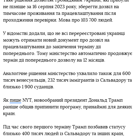
Таке рішення дозволяє громадянам України, які прибули
не пізніше за 16 серпня 2023 року, зберегти дозвіл на
тимчасове проживання та працевлаштування після
проходження перевірки. Мова про 103 700 людей.
У відомстві додали, що не всі перереєстровані українці
можуть отримати новий документ про дозвіл на
працевлаштування до закінчення терміну дії
попереднього. Тому міністерство автоматично продовжує
термін дії попереднього дозволу на 12 місяців.
Аналогічне рішення міністерство ухвалило також для 600
тисяч венесуельців, 232 тисяч іммігрантів із Сальвадору та
близько 1 900 суданців.
Як
пише
NYT, новообраний президент Дональд Трамп
раніше обіцяв припинити програму, принаймні для деяких
країн.
Під час свого першого терміну Трамп позбавив статусу
близько 400 тисяч людей із Сальвадору та інших країн,