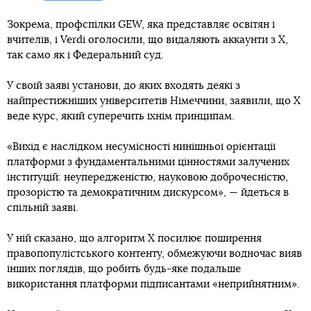
Зокрема, профспілки GEW, яка представляє освітян і
вчителів, і Verdi оголосили, що видаляють аккаунти з X,
так само як і Федеральний суд.
У своїй заяві установи, до яких входять деякі з
найпрестижніших університетів Німеччини, заявили, що X
веде курс, який суперечить їхнім принципам.
«Вихід є наслідком несумісності нинішньої орієнтації
платформи з фундаментальними цінностями залучених
інституцій: неупередженістю, науковою доброчесністю,
прозорістю та демократичним дискурсом», — йдеться в
спільній заяві.
У ній сказано, що алгоритм X посилює поширення
правопопулістського контенту, обмежуючи водночас вияв
інших поглядів, що робить будь-яке подальше
використання платформи підписантами «неприйнятним».