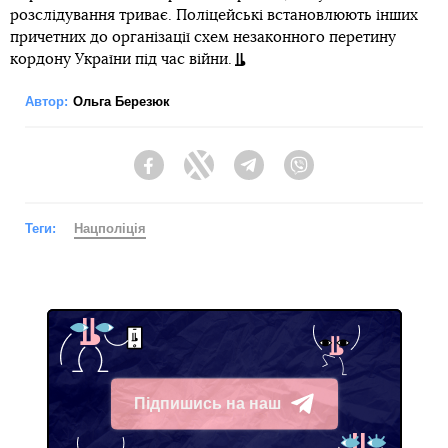
розслідування триває. Поліцейські встановлюють інших
причетних до організації схем незаконного перетину
кордону України під час війни.
Автор:
Ольга Березюк
Facebook
Twitter
Telegram
Viber
Теги:
Нацполіція
Підпишись на наш
Telegram