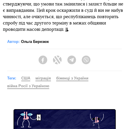
стверджуючи, що умови там змінилися і захист більше не
є виправданим. Цей крок оскаржили в суді й він не набув
чинності, але очікується, що республіканець повторить
спробу під час другого терміну в межах обіцянки
проводити масові депортації.
Автор:
Ольга Березюк
Facebook
Twitter
Telegram
Viber
Теги:
США
міграція
біженці з України
війна Росії з Україною