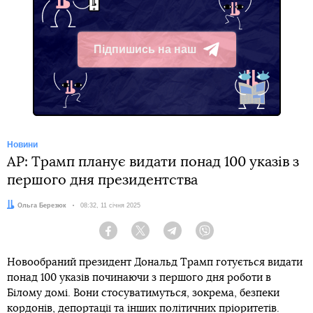
Підпишись на наш
Telegram
Новини
AP: Трамп планує видати понад 100 указів з
першого дня президентства
Автор:
Ольга Березюк
Дата:
08:32, 11 січня 2025
Facebook
Twitter
Telegram
Viber
Новообраний президент Дональд Трамп готується видати
понад 100 указів починаючи з першого дня роботи в
Білому домі. Вони стосуватимуться, зокрема, безпеки
кордонів, депортації та інших політичних пріоритетів.