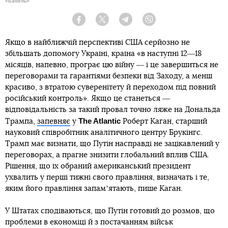
«Бабель»
Facebook
Twitter
Telegram
Viber
Якщо в найближчій перспективі США серйозно не
збільшать допомогу Україні, країна «в наступні 12―18
місяців, напевно, програє цю війну ― і це завершиться не
переговорами та гарантіями безпеки від Заходу, а менш
красиво, з втратою суверенітету й переходом під повний
російський контроль». Якщо це станеться ―
відповідальність за такий провал точно ляже на Дональда
The Atlantic
Трампа,
запевняє
у
Роберт Каган, старший
науковий співробітник аналітичного центру Брукінгс.
Трамп має визнати, що Путін насправді не зацікавлений у
переговорах, а прагне знизити глобальний вплив США.
Рішення, що їх обраний американський президент
ухвалить у перші тижні свого правління, визначать і те,
яким його правління запамʼятають, пише Каган.
У Штатах сподіваються, що Путін готовий до розмов, що
проблеми в економіці й з постачанням військ