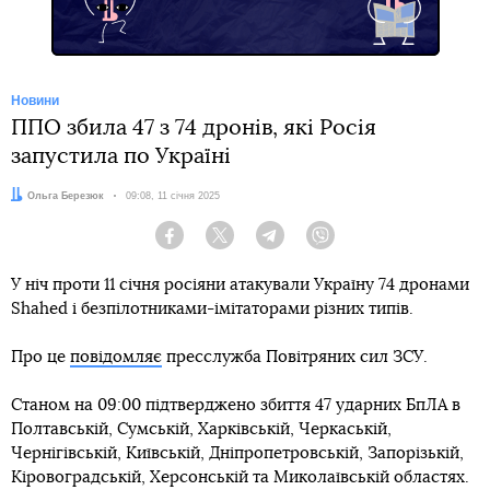
Новини
ППО збила 47 з 74 дронів, які Росія
запустила по Україні
Автор:
Ольга Березюк
Дата:
09:08, 11 січня 2025
Facebook
Twitter
Telegram
Viber
У ніч проти 11 січня росіяни атакували Україну 74 дронами
Shahed і безпілотниками-імітаторами різних типів.
Про це
повідомляє
пресслужба Повітряних сил ЗСУ.
Станом на 09:00 підтверджено збиття 47 ударних БпЛА в
Полтавській, Сумській, Харківській, Черкаській,
Чернігівській, Київській, Дніпропетровській, Запорізькій,
Кіровоградській, Херсонській та Миколаївській областях.