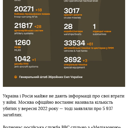
Україна і Росія майже не дають інформації про свої втрати
у війні. Москва офіційно востаннє називала кількість
убитих у вересні 2022 року — тоді заявляли про 5 937
загиблих.
Водночас російська служба BBC спільно з «Медіазоною»