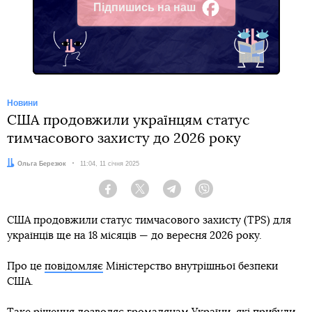
Підпишись на наш
Facebook
Новини
США продовжили українцям статус
тимчасового захисту до 2026 року
Автор:
Ольга Березюк
Дата:
11:04, 11 січня 2025
Facebook
Twitter
Telegram
Viber
США продовжили статус тимчасового захисту (TPS) для
українців ще на 18 місяців — до вересня 2026 року.
Про це
повідомляє
Міністерство внутрішньої безпеки
США.