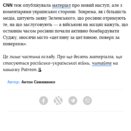
СNN
теж опублікувала
матеріал
про новий наступ, але з
коментарями української сторони. Зокрема, як і більшість
медіа, цитують заяву Зеленського, що росіяни отримують
те, на що заслуговують ― а військові на місцях кажуть, що
останнім часом росіяни почали активно бомбардувати
Суджу, зносячи місто «цеглину за цеглиною, поверх за
поверхом».
Це лише частина огляду. Про ще десять матеріалів, що
стосуються російсько-української війни,
читайте
на
нашому Patreon.
Автор:
Антон Семиженко
Facebook
Twitter
Telegram
Viber