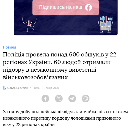
Підпишись на наш
Facebook
Новини
Поліція провела понад 600 обшуків у 22
регіонах України. 60 людей отримали
підозру в незаконному вивезенні
військовозобовʼязаних
Автор:
Ольга Березюк
Дата:
10:03, 11 січня 2025
Facebook
Twitter
Telegram
Viber
За одну добу поліцейські ліквідували майже пів сотні схем
незаконного перетину кордону чоловіками призовного
віку у 22 регіонах країни.