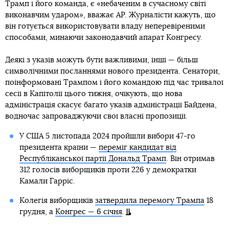
Трамп і його команда, є «небаченим в сучасному світі
виконавчим ударом», вважає AP. Журналісти кажуть, що
він готується використовувати владу неперевіреними
способами, минаючи законодавчий апарат Конгресу.
Деякі з указів можуть бути важливими, інші — більш
символічними посланнями нового президента. Сенатори,
поінформовані Трампом і його командою під час тривалої
сесії в Капітолії цього тижня, очікують, що нова
адміністрація скасує багато указів адміністрації Байдена,
водночас запроваджуючи свої власні пропозиції.
У США 5 листопада 2024 пройшли вибори 47-го
президента країни —
переміг кандидат від
Республіканської партії Дональд Трамп
. Він отримав
312 голосів виборщиків проти 226 у демократки
Камали Гарріс.
Колегія виборщиків
затвердила перемогу Трампа
18
грудня, а
Конгрес — 6 січня
.