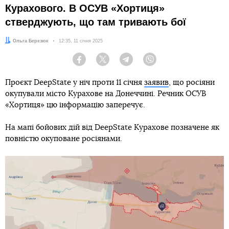
Курахового. В ОСУВ «Хортиця»
стверджують, що там тривають бої
Автор:
Ольга Березюк
Дата:
12:35, 11 січня 2025
Facebook
Twitter
Telegram
Viber
Проєкт DeepState у ніч проти 11 січня
заявив
, що росіяни
окупували місто Курахове на Донеччині. Речник ОСУВ
«Хортиця» цю інформацію заперечує.
На мапі бойових дій від DeepState Курахове позначене як
повністю окуповане росіянами.