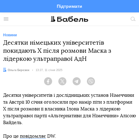
Підтримати
Facebook
Telegram
Twitter
Instagram
Меню
По
по
сай
Новини
Десятки німецьких університетів
покидають Х після розмови Маска з
лідеркою ультраправої АдН
Автор:
Ольга Березюк
Дата:
13:27, 11 січня 2025
Facebook
Twitter
Telegram
Viber
Десятки університетів і дослідницьких установ Німеччини
та Австрії 10 січня оголосили про намір піти з платформи
X після розмови її власника Ілона Маска з лідеркою
ультраправої партії «Альтернативи для Німеччини» Алісою
Вайдель.
Про це
повідомляє
DW.