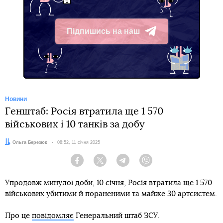
Підпишись на наш
Telegram
Новини
Генштаб: Росія втратила ще 1 570
військових і 10 танків за добу
Автор:
Ольга Березюк
Дата:
08:52, 11 січня 2025
Facebook
Twitter
Telegram
Viber
Упродовж минулої доби, 10 січня, Росія втратила ще 1 570
військових убитими й пораненими та майже 30 артсистем.
Про це
повідомляє
Генеральний штаб ЗСУ.