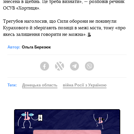
знесена в щебінь. Це треба визнати», — розповів речник
ОСУВ «Хортиця».
Трегубов наголосив, що Сили оборони не покинули
Курахового й зберігають позиції в межі міста, тому «про
якесь залишення говорити не можна».
Автор:
Ольга Березюк
Facebook
Twitter
Telegram
Viber
Теги:
Донецька область
війна Росії з Україною