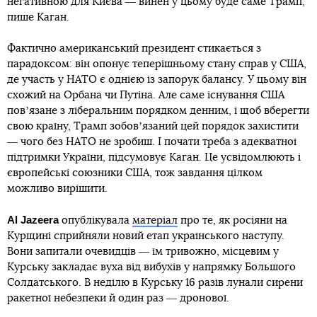
негативною для Києва ― винен у цьому буде саме Трамп,
пише Каган.
Фактично американський президент стикається з
парадоксом: він опонує теперішньому стану справ у США,
де участь у НАТО є однією із запорук балансу. У цьому він
схожий на Орбана чи Путіна. Але саме існування США
повʼязане з ліберальним порядком денним, і щоб вберегти
свою країну, Трамп зобовʼязаний цей порядок захистити
― чого без НАТО не зробиш. І почати треба з адекватної
підтримки України, підсумовує Каган. Це усвідомлюють і
європейські союзники США, тож завдання цілком
можливо вирішити.
Al Jazeera
опублікувала
матеріал
про те, як росіяни на
Курщині сприйняли новий етап українського наступу.
Вони запитали очевидців ― їм тривожно, місцевим у
Курську закладає вуха від вибухів у напрямку Большого
Солдатського. В неділю в Курську 16 разів лунали сирени
ракетної небезпеки й один раз ― дронової.