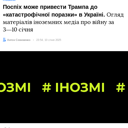
Поспіх може привести Трампа до
«катастрофічної поразки» в Україні.
Огляд
матеріалів іноземних медіа про війну за
3―10 січня
Автор:
Антон Семиженко
Дата:
23:54, 10 січня 2025