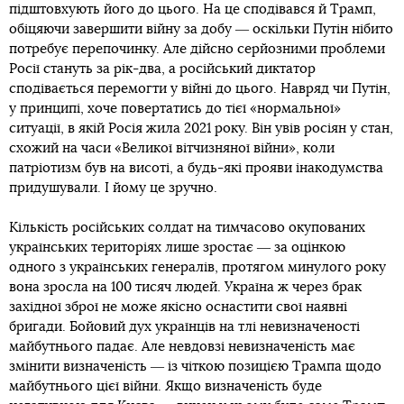
підштовхують його до цього. На це сподівався й Трамп,
обіцяючи завершити війну за добу ― оскільки Путін нібито
потребує перепочинку. Але дійсно серйозними проблеми
Росії стануть за рік-два, а російський диктатор
сподівається перемогти у війні до цього. Навряд чи Путін,
у принципі, хоче повертатись до тієї «нормальної»
ситуації, в якій Росія жила 2021 року. Він увів росіян у стан,
схожий на часи «Великої вітчизняної війни», коли
патріотизм був на висоті, а будь-які прояви інакодумства
придушували. І йому це зручно.
Кількість російських солдат на тимчасово окупованих
українських територіях лише зростає ― за оцінкою
одного з українських генералів, протягом минулого року
вона зросла на 100 тисяч людей. Україна ж через брак
західної зброї не може якісно оснастити свої наявні
бригади. Бойовий дух українців на тлі невизначеності
майбутнього падає. Але невдовзі невизначеність має
змінити визначеність ― із чіткою позицією Трампа щодо
майбутнього цієї війни. Якщо визначеність буде