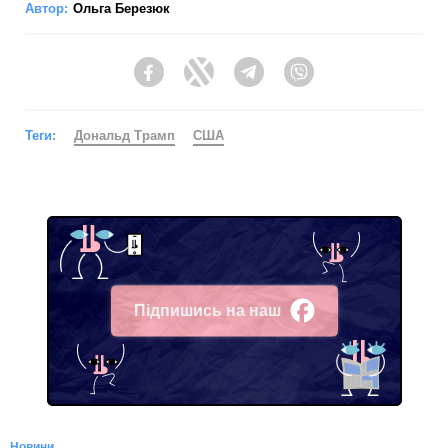
Автор:
Ольга Березюк
Facebook
Twitter
Telegram
Viber
Теги:
Дональд Трамп
США
Підпишись на наш
Facebook
Новини