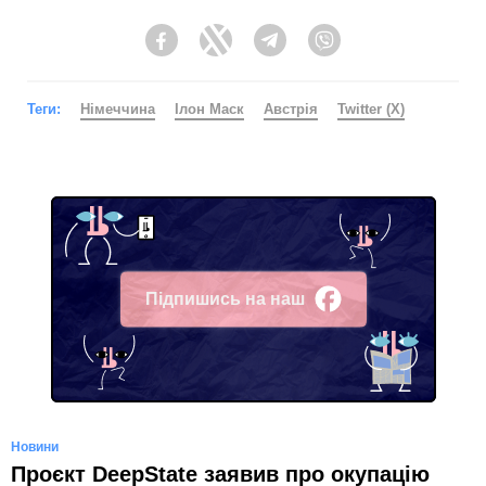
Facebook
Twitter
Telegram
Viber
Теги:
Німеччина
Ілон Маск
Австрія
Twitter (X)
Підпишись на наш
Facebook
Новини
Проєкт DeepState заявив про окупацію