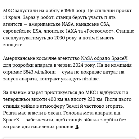
МКС запустили на орбіту в 1998 році. Це спільний проєкт
14 країн. Зараз у роботі станції беруть участь пʼять
агентств — американське NASA, канадське CSA,
європейське ESA, японське JAXA та «Роскосмос». Станцію
експлуатуватимуть до 2030 року, а потім її мають
знищити.
Американське космічне агентство
NASA обрало SpaceX
для розробки апарата
в червні 2024 року. На це компанія
отримає $843 мільйони — сума не покриває витрат на
запуск апарата, контракт укладуть пізніше.
За планом апарат пристикується до МКС і відбуксує її з
теперішньої висоти 400 км на висоту 220 км. Після цього
станція увійде в атмосферу Землі й частково згорить.
Решта має впасти в океан. Головна мета апарата від
SpaceX — забезпечити, щоб станція зійшла з орбіти без
загрози для населених районів.