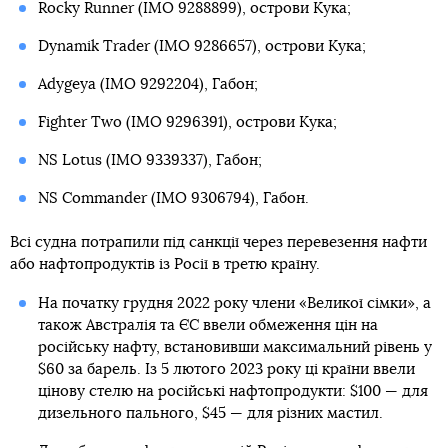
Rocky Runner (IMO 9288899), острови Кука;
Dynamik Trader (IMO 9286657), острови Кука;
Adygeya (IMO 9292204), Габон;
Fighter Two (IMO 9296391), острови Кука;
NS Lotus (IMO 9339337), Габон;
NS Commander (IMO 9306794), Габон.
Всі судна потрапили під санкції через перевезення нафти
або нафтопродуктів із Росії в третю країну.
На початку грудня 2022 року члени «Великої сімки», а
також Австралія та ЄС ввели обмеження цін на
російську нафту, встановивши максимальний рівень у
$60 за барель. Із 5 лютого 2023 року ці країни ввели
цінову стелю на російські нафтопродукти: $100 — для
дизельного пального, $45 — для різних мастил.