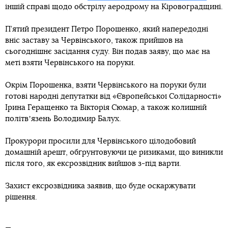
іншій справі щодо обстрілу аеродрому на Кіровоградщині.
П’ятий президент Петро Порошенко, який напередодні
вніс заставу за Червінського, також прийшов на
сьогоднішнє засідання суду. Він подав заяву, що має на
меті взяти Червінського на поруки.
Окрім Порошенка, взяти Червінського на поруки були
готові народні депутатки від «Європейської Солідарності»
Ірина Геращенко та Вікторія Сюмар, а також колишній
політвʼязень Володимир Балух.
Прокурори просили для Червінського цілодобовий
домашній арешт, обґрунтовуючи це ризиками, що виникли
після того, як ексрозвідник вийшов з-під варти.
Захист ексрозвідника заявив, що буде оскаржувати
рішення.