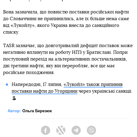
Вона зазначила, що повністю поставки російської нафти
до Словаччини не припинились, але їх більше нема саме
від «Лукойлу», якого Україна внесла до санкційного
списку.
TASR зазначає, що довготривалий дефіцит поставок може
негативно вплинути на роботу НПЗ у Братиславі. Попри
поступовий перехід на альтернативних постачальників,
дві третини нафти, яку він переробляє, все ще має
російське походження.
Напередодні, 17 липня,
«Лукойл» також припинив
поставки нафти до Угорщини
через українські санкції.
Автор:
Ольга Березюк
Facebook
Twitter
Telegram
Viber