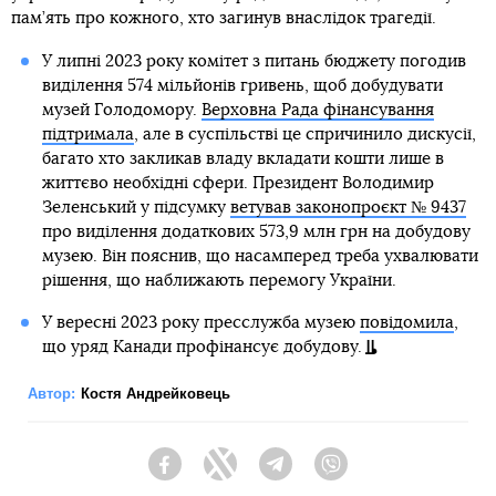
пам’ять про кожного, хто загинув внаслідок трагедії.
У липні 2023 року комітет з питань бюджету погодив
виділення 574 мільйонів гривень, щоб добудувати
музей Голодомору.
Верховна Рада фінансування
підтримала
, але в суспільстві це спричинило дискусії,
багато хто закликав владу вкладати кошти лише в
життєво необхідні сфери. Президент Володимир
Зеленський у підсумку
ветував законопроєкт № 9437
про виділення додаткових 573,9 млн грн на добудову
музею. Він пояснив, що насамперед треба ухвалювати
рішення, що наближають перемогу України.
У вересні 2023 року пресслужба музею
повідомила
,
що уряд Канади профінансує добудову.
Автор:
Костя Андрейковець
Facebook
Twitter
Telegram
Viber