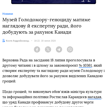
Новини
Музей Голодомору-геноциду матиме
наглядову й експертну ради, його
добудують за рахунок Канади
Автор:
Костя Андрейковець
Дата:
18:22, 18 липня 2024
Facebook
Twitter
Telegram
Viber
Верховна Рада на засіданні 18 липня проголосувала в
другому читанні і в цілому за законопроєкт
№ 10361
, який
створює експертну та наглядову ради музею Голодомору і
дозволяє добудувати його за рахунок виділених Канадою
грошей.
Щодо грошей, то виконувач обовʼязків міністра культури
та інформаційної політики Ростислав Карандєєв
нагадав
,
що уряд Канади профінансує добудову другої черги