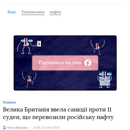
Теги:
Словаччина
нафта
Підпишись на наш
Facebook
Новини
Велика Британія ввела санкції проти 11
суден, що перевозили російську нафту
Автор:
Ольга Березюк
Дата:
18:29, 18 липня 2024