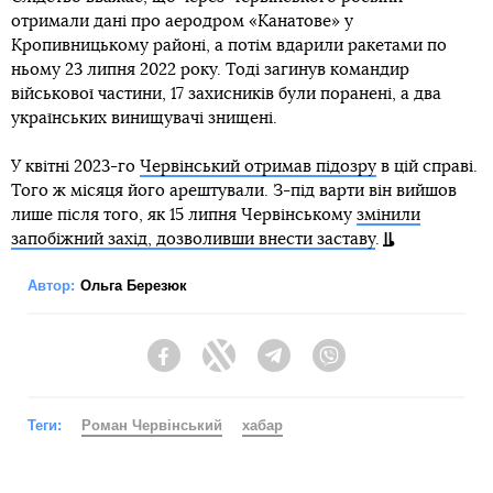
отримали дані про аеродром «Канатове» у
Кропивницькому районі, а потім вдарили ракетами по
ньому 23 липня 2022 року. Тоді загинув командир
військової частини, 17 захисників були поранені, а два
українських винищувачі знищені.
У квітні 2023-го
Червінський отримав підозру
в цій справі.
Того ж місяця його арештували. З-під варти він вийшов
лише після того, як 15 липня Червінському
змінили
запобіжний захід, дозволивши внести заставу
.
Автор:
Ольга Березюк
Facebook
Twitter
Telegram
Viber
Теги:
Роман Червінський
хабар