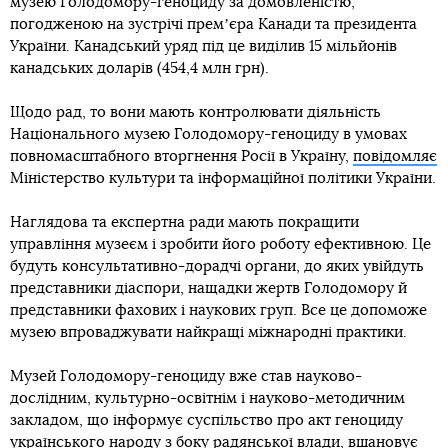
музею Голодомору-геноциду за домовленістю,
погодженою на зустрічі премʼєра Канади та президента
України. Канадський уряд під це виділив 15 мільйонів
канадських доларів (454,4 млн грн).
Щодо рад, то вони мають контролювати діяльність
Національного музею Голодомору-геноциду в умовах
повномасштабного вторгнення Росії в Україну,
повідомляє
Міністерство культури та інформаційної політики України.
Наглядова та експертна ради мають покращити
управління музеєм і зробити його роботу ефективною. Це
будуть консультативно-дорадчі органи, до яких увійдуть
представники діаспори, нащадки жертв Голодомору й
представники фахових і наукових груп. Все це допоможе
музею впроваджувати найкращі міжнародні практики.
Музей Голодомору-геноциду вже став науково-
дослідним, культурно-освітнім і науково-методичним
закладом, що інформує суспільство про акт геноциду
українського народу з боку радянської влади, вшановує