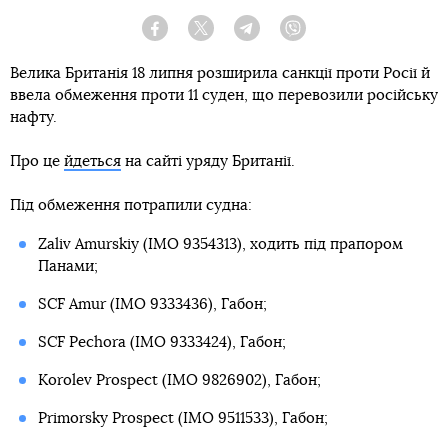
Facebook
Twitter
Telegram
Viber
Велика Британія 18 липня розширила санкції проти Росії й
ввела обмеження проти 11 суден, що перевозили російську
нафту.
Про це
йдеться
на сайті уряду Британії.
Під обмеження потрапили судна:
Zaliv Amurskiy (IMO 9354313), ходить під прапором
Панами;
SCF Amur (IMO 9333436), Габон;
SCF Pechora (IMO 9333424), Габон;
Korolev Prospect (IMO 9826902), Габон;
Primorsky Prospect (IMO 9511533), Габон;