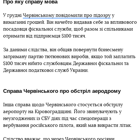
Про яку справу мова
У грудні
Червінському повідомили про підозру
у
вимаганні грошей. Він начебто видавав себе за впливового
посадовця фіскальної служби, щоб разом зі спільниками
отримати від підприємця $100 тисяч.
За даними слідства, він обіцяв повернути бізнесмену
затриману партію тютюнових виробів, якщо той заплатить
$100 тисяч нібито службовцям Державної фіскальної та
Державної податкової служб України.
Справа Червінського про обстріл аеродрому
Інша справа щодо Червінського стосується обстрілу
аеропорту на Кіровоградщині. Його звинувачують у
неузгоджених із СБУ діях під час спецоперації з
вербування російського пілота, який мав викрасти літак.
Слідство вважає, що через Червінського росіяни