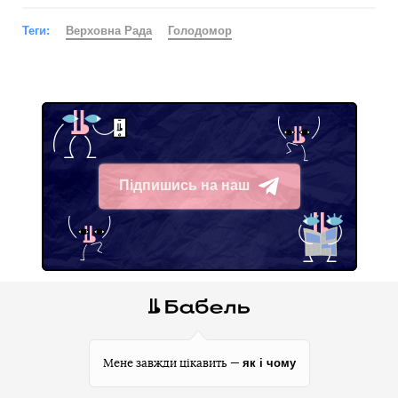
Теги:
Верховна Рада
Голодомор
Підпишись на наш
Telegram
як і чому
Мене завжди цікавить —