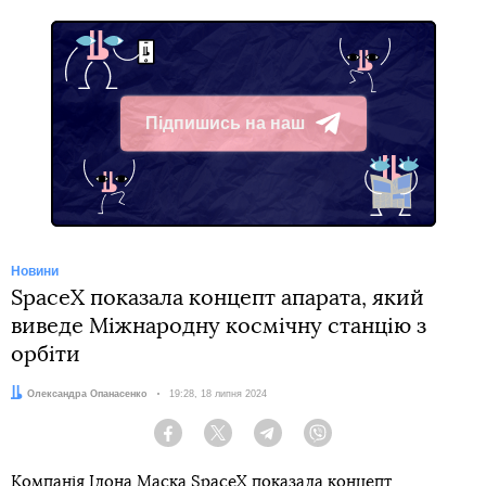
Підпишись на наш
Telegram
Новини
SpaceX показала концепт апарата, який
виведе Міжнародну космічну станцію з
орбіти
Автор:
Олександра Опанасенко
Дата:
19:28, 18 липня 2024
Facebook
Twitter
Telegram
Viber
Компанія Ілона Маска SpaceX
показала
концепт