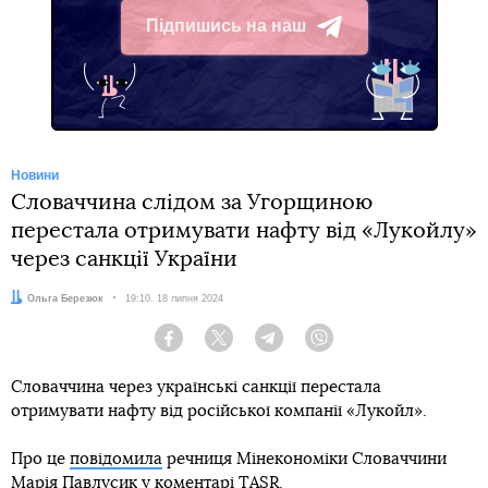
Підпишись на наш
Telegram
Новини
Словаччина слідом за Угорщиною
перестала отримувати нафту від «Лукойлу»
через санкції України
Автор:
Ольга Березюк
Дата:
19:10, 18 липня 2024
Facebook
Twitter
Telegram
Viber
Словаччина через українські санкції перестала
отримувати нафту від російської компанії «Лукойл».
Про це
повідомила
речниця Мінекономіки Словаччини
Марія Павлусик у коментарі TASR.