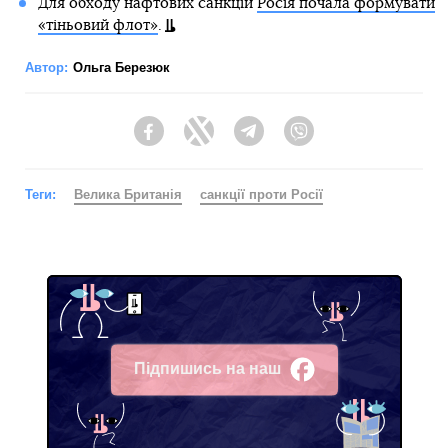
Для обходу нафтових санкцій
Росія почала формувати
«тіньовий флот»
.
Автор:
Ольга Березюк
Facebook
Twitter
Telegram
Viber
Теги:
Велика Британія
санкції проти Росії
Підпишись на наш
Facebook