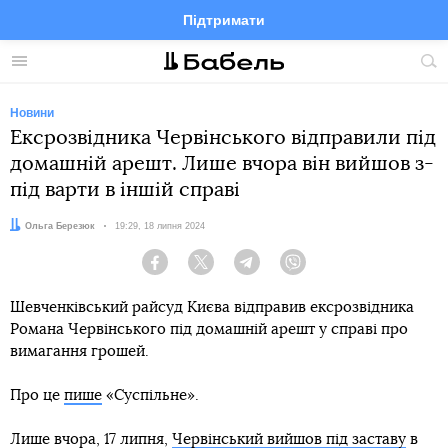
Підтримати
Facebook
Telegram
Twitter
Instagram
Меню
По
по
сай
Новини
Ексрозвідника Червінського відправили під
домашній арешт. Лише вчора він вийшов з-
під варти в іншій справі
Автор:
Ольга Березюк
Дата:
19:29, 18 липня 2024
Facebook
Twitter
Telegram
Viber
Шевченківський райсуд Києва відправив ексрозвідника
Романа Червінського під домашній арешт у справі про
вимагання грошей.
Про це
пише
«Суспільне».
Лише вчора, 17 липня,
Червінський вийшов під заставу
в