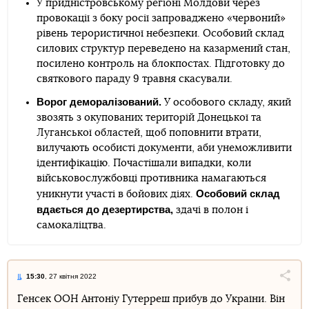
У придністровському регіоні Молдови через
провокації з боку росії запроваджено «червоний»
рівень терористичної небезпеки. Особовий склад
силових структур переведено на казармений стан,
посилено контроль на блокпостах. Підготовку до
святкового параду 9 травня скасували.
Ворог деморалізований.
У особового складу, який
звозять з окупованих територій Донецької та
Луганської областей, щоб поповнити втрати,
вилучають особисті документи, аби унеможливити
ідентифікацію. Почастішали випадки, коли
військовослужбовці противника намагаються
Особовий склад
уникнути участі в бойових діях.
вдається до дезертирства,
здачі в полон і
самокаліцтва.
15:30
, 27 квітня 2022
Поділи
Генсек ООН Антоніу Гутерреш прибув до України. Він