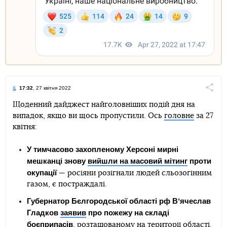
17:32
, 27 квітня 2022
Поділи
Щоденний дайджест найголовніших подій дня на
випадок, якщо ви щось пропустили. Ось
головне
за 27
Telegram
Facebook
Twitter
квітня:
У тимчасово захопленому Херсоні мирні
мешканці знову
вийшли на масовий мітинг
проти
окупації
— росіяни розігнали людей сльозогінним
газом, є постраждалі.
Губернатор Бєлгородської області рф Вʼячеслав
Гладков
заявив
про пожежу на складі
боєприпасів
, розташованому на території області.