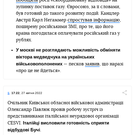
пообіцяла
росії «скоординовану відповідь» на
зупинку поставок газу. Євросоюз, за її словами,
був готовий до такого розвитку подій. Канцлер
Австрії Карл Негаммер
спростував інформацію
,
поширену російськими ЗМІ, про те, що його
країна погодилася оплачувати російський газ у
рублях.
У москві не розглядають можливість обміняти
віктора медведчука на українських
військовополонених
— песков
заявив
, що наразі
«про це не йдеться».
17:22
, 27 квітня 2022
Поділи
Очільник Київської обласної військової адміністрації
Олександр Павлюк провів робочу зустріч із
Telegram
Facebook
Twitter
представниками італійської неурядової організації
Італійці висловили готовність сприяти
CESVI.
відбудові Бучі
.