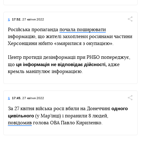
17:52
, 27 квітня 2022
Поділи
Російська пропаганда
почала поширювати
інформацію, що жителі захопленої росіянами частини
Telegram
Facebook
Twitter
Херсонщини нібито «змирилися з окупацією».
Центр протидії дезінформації при РНБО попереджує,
ця інформація не відповідає дійсності,
що
адже
кремль маніпулює інформацією.
17:45
, 27 квітня 2022
Поділи
одного
За 27 квітня війська росії вбили на Донеччині
цивільного
(у Мар’їнці) і поранили 8 людей,
Telegram
Facebook
Twitter
повідомив
голова ОВА Павло Кириленко.