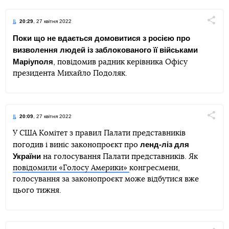
20:29
, 27 квітня 2022
Поділи
Поки що не вдається домовитися з росією про
визволення людей із заблокованого її військами
Telegram
Facebook
Twitter
Маріуполя
, повідомив радник керівника Офісу
президента Михайло Подоляк.
20:09
, 27 квітня 2022
Поділи
У США Комітет з правил Палати представників
ленд-ліз для
погодив і виніс законопроєкт про
Telegram
Facebook
Twitter
України
на голосування Палати представників. Як
повідомили «Голосу Америки»
конгресмени,
голосування за законопроєкт може відбутися вже
цього тижня.