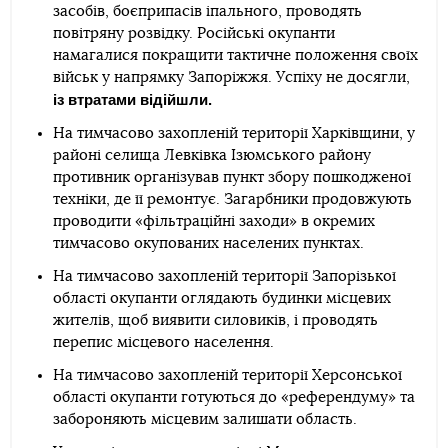
засобів, боєприпасів іпального, проводять
повітряну розвідку. Російські окупанти
намагалися покращити тактичне положення своїх
військ у напрямку Запоріжжя. Успіху не досягли,
із втратами відійшли.
На тимчасово захопленій території Харківщини, у
районі селища Левківка Ізюмського району
противник організував пункт збору пошкодженої
техніки, де її ремонтує. Загарбники продовжують
проводити «фільтраційні заходи» в окремих
тимчасово окупованих населених пунктах.
На тимчасово захопленій території Запорізької
області окупанти оглядають будинки місцевих
жителів, щоб виявити силовиків, і проводять
перепис місцевого населення.
На тимчасово захопленій території Херсонської
області окупанти готуються до «референдуму» та
забороняють місцевим залишати область.