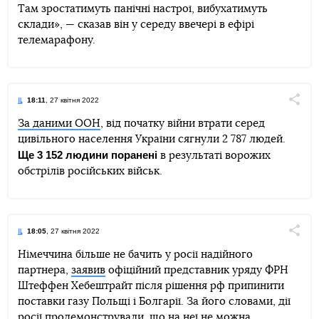
Там зростатимуть панічні настрої, вибухатимуть
склади», — сказав він у середу ввечері в ефірі
телемарафону.
18:11
, 27 квітня 2022
Поділи
За даними ООН
, від початку війни втрати серед
цивільного населення України сягнули 2 787 людей.
Telegram
Facebook
Twitter
Ще 3 152 людини поранені
в результаті ворожих
обстрілів російських військ.
18:05
, 27 квітня 2022
Поділи
Німеччина більше не бачить у росії надійного
партнера,
заявив
офіційний представник уряду ФРН
Telegram
Facebook
Twitter
Штеффен Хебештрайт після рішення рф припинити
поставки газу Польщі і Болгарії. За його словами, дії
росії продемонстрували, що на неї не можна