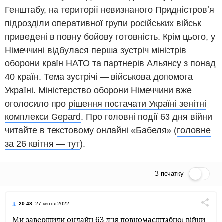
Генштабу, на території невизнаного Придністровʼя
підрозділи оперативної групи російських військ
приведені в повну бойову готовність. Крім цього, у
Німеччині відбулася перша зустріч міністрів
оборони країн НАТО та партнерів Альянсу з понад
40 країн. Тема зустрічі — військова допомога
Україні. Міністерство оборони Німеччини вже
оголосило про
рішення постачати Україні зенітні
комплекси Gepard
. Про головні події 63 дня війни
читайте в текстовому онлайні «Бабеля» (
головне
за 26 квітня — тут
).
З початку
Пряма трансляція
20:48
, 27 квітня 2022
Поділи
Ми завершили онлайн 63 дня повномасштабної війни