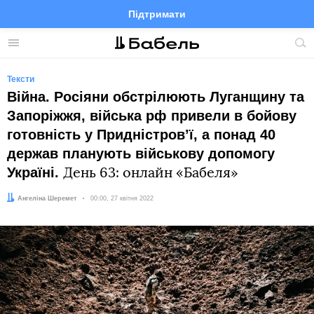
Підтримати
Facebook
Telegram
Twitter
Instagram
Меню
По
по
сай
Тексти
Війна. Росіяни обстрілюють Луганщину та
Запоріжжя, війська рф привели в бойову
готовність у Придністровʼї, а понад 40
держав планують військову допомогу
Україні.
День 63: онлайн «Бабеля»
Автор:
Ангеліна Шеремет
Дата:
00:00, 27 квітня 2022