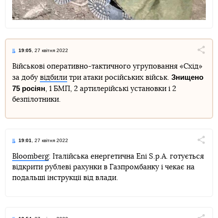
19:05
, 27 квітня 2022
Поділи
Військові оперативно-тактичного угруповання «Схід»
Знищено
за добу
відбили
три атаки російських військ.
Telegram
Facebook
Twitter
75 росіян
, 1 БМП, 2 артилерійські установки і 2
безпілотники.
19:01
, 27 квітня 2022
Поділи
Bloomberg
: Італійська енергетична Eni S.p.A. готується
відкрити рублеві рахунки в Газпромбанку і чекає на
Telegram
Facebook
Twitter
подальші інструкції від влади.