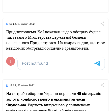
16:32
, 27 квітня 2022
Поділи
Придністровські ЗМІ показали відео обстрілу будівлі
так званого Міністерства державної безпеки
Telegram
Facebook
Twitter
невизнаного Придністровʼя. На кадрах видно, що троє
невідомих обстріляли будівлю з гранатометів.
16:28
, 27 квітня 2022
Поділи
48 кілограмів
На потреби оборони України
передали
золота, конфіскованого в ексміністра часів
Telegram
Facebook
Twitter
Януковича.
Вартість вилученого у гривневому
еквіваленті перевищує 90 мільйонів гривень.