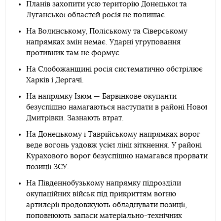
Планів захопити усю територію Донецької та
Луганської областей росія не полишає.
На Волинському, Поліському та Сіверському
напрямках змін немає. Ударні угруповання
противник там не формує.
На Слобожанщині росія систематично обстрілює
Харків і Дергачі.
На напрямку Ізюм — Барвінкове окупанти
безуспішно намагаються наступати в районі Нової
Дмитрівки. Зазнають втрат.
На Донецькому і Таврійському напрямках ворог
веде вогонь уздовж усієї лінії зіткнення. У районі
Курахового ворог безуспішно намагався прорвати
позиції ЗСУ.
На Південнобузькому напрямку підрозділи
окупаційних військ під прикриттям вогню
артилерії продовжують обладнувати позиції,
поповнюють запаси матеріально-технічних