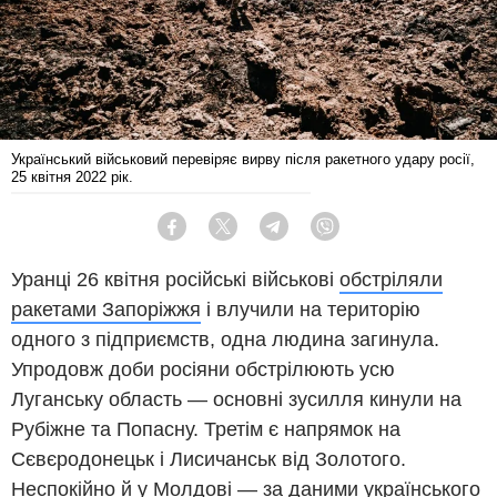
Український військовий перевіряє вирву після ракетного удару росії,
25 квітня 2022 рік.
Facebook
Twitter
Telegram
Viber
Уранці 26 квітня російські військові
обстріляли
ракетами Запоріжжя
і влучили на територію
одного з підприємств, одна людина загинула.
Упродовж доби росіяни обстрілюють усю
Луганську область — основні зусилля кинули на
Рубіжне та Попасну. Третім є напрямок на
Сєвєродонецьк і Лисичанськ від Золотого.
Неспокійно й у Молдові — за даними українського