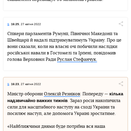
16:25
, 27 квітня 2022
Поділи
Спікери парламентів Румунії, Північної Македонії та
Швейцарії й надалі підтримуватимуть Україну. Про це
Telegram
Facebook
Twitter
вони сказали, коли на власні очі побачили наслідки
російської навали в Гостомелі та Ірпені, повідомив
голова Верховної Ради
Руслан Стефанчук.
16:23
, 27 квітня 2022
Поділи
кілька
Міністр оборони
Олексій Резніков
: Попереду —
надзвичайно важких тижнів
. Зараз росія накопичила
Telegram
Facebook
Twitter
сили для масштабного наступу на сході України та
посилює наступ, але допомога Україні зростатиме.
«Найближчими днями буде потрібна вся наша