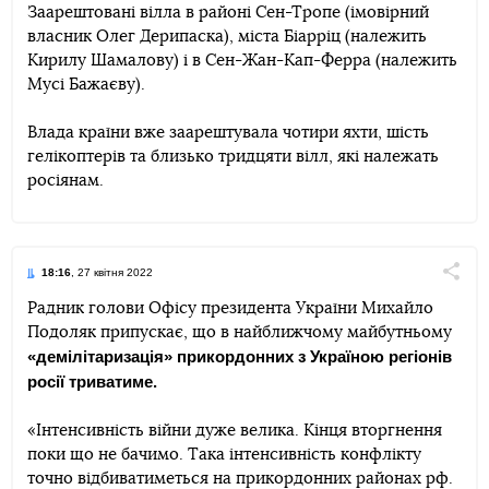
Заарештовані вілла в районі Сен-Тропе (імовірний
власник Олег Дерипаска), міста Біарріц (належить
Кирилу Шамалову) і в Сен-Жан-Кап-Ферра (належить
Мусі Бажаєву).
Влада країни вже заарештувала чотири яхти, шість
гелікоптерів та близько тридцяти вілл, які належать
росіянам.
18:16
, 27 квітня 2022
Поділи
Радник голови Офісу президента України Михайло
Подоляк припускає, що в найближчому майбутньому
Telegram
Facebook
Twitter
«демілітаризація» прикордонних з Україною регіонів
росії триватиме.
«Інтенсивність війни дуже велика. Кінця вторгнення
поки що не бачимо. Така інтенсивність конфлікту
точно відбиватиметься на прикордонних районах рф.