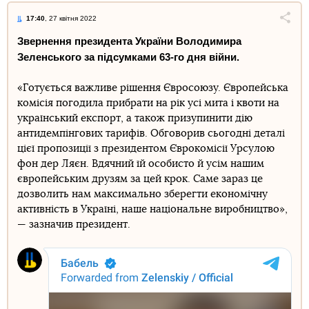
17:40
, 27 квітня 2022
Поділи
Звернення президента України Володимира
Зеленського за підсумками 63-го дня війни.
Telegram
Facebook
Twitter
«Готується важливе рішення Євросоюзу. Європейська
комісія погодила прибрати на рік усі мита і квоти на
український експорт, а також призупинити дію
антидемпінгових тарифів. Обговорив сьогодні деталі
цієї пропозиції з президентом Єврокомісії Урсулою
фон дер Ляєн. Вдячний їй особисто й усім нашим
європейським друзям за цей крок. Саме зараз це
дозволить нам максимально зберегти економічну
активність в Україні, наше національне виробництво»,
— зазначив президент.