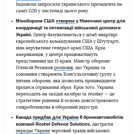
Індонезія запросила українського президента на
саміт G20 у листопаді цього року.
Міноборони США
створює
у Німеччині центр для
координації та оптимізації військової допомоги
Україні.
Центр базуватиметься у штаб-квартирі
європейського командування США у Штутгарті,
ним керуватиме генерал армії США. Крім
американців, у центрі працюватимуть
представники ще 15 країн. Міністр оборони
Олексій Резніков
розповів
, що Україна та
союзники створюють Консультативну групу з
питань оборони, яка дозволить пришвидшити
процеси отримання зброї. Крім того, Україна
переходить на західні калібри та техніку — це
стратегічне рішення й основа довгострокового
співробітництва в оборонній індустрії.
Канада
придбає для України
8 бронеавтомобілів
компанії Roshel Defence Solutions.
Австралія
передає Україні
черговий транш військової