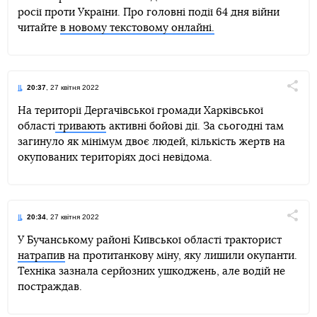
росії проти України. Про головні події 64 дня війни
Telegram
Facebook
Twitter
читайте
в новому текстовому онлайні.
20:37
, 27 квітня 2022
Поділи
На території Дергачівської громади Харківської
області
тривають
активні бойові дії. За сьогодні там
Telegram
Facebook
Twitter
загинуло як мінімум двоє людей, кількість жертв на
окупованих територіях досі невідома.
20:34
, 27 квітня 2022
Поділи
У Бучанському районі Київської області тракторист
натрапив
на протитанкову міну, яку лишили окупанти.
Telegram
Facebook
Twitter
Техніка зазнала серйозних ушкоджень, але водій не
постраждав.