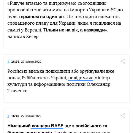
«Рішуче вітаємо та підтримуємо сьогоднішню
пропозицію знизити мита на імпорт з України в ЄС до
терміном на один рік
нуля
. Це теж один з елементів
словацького плану для України, яким я поділився на
Тільки не на рік, а назавжди
саміті у Версалі.
», —
написав Хегер.
16:55
, 27 квітня 2022
Поділи
Російські війська пошкодили або зруйнували вже
понад 15 бібліотек в Україні,
повідомляє
міністр
Telegram
Facebook
Twitter
культури та інформаційної політики Олександр
Ткаченко.
16:49
, 27 квітня 2022
Поділи
Німецький
концерн BASF
іде з російського та
білоруського ринків
. Це рішення продиктоване
Telegram
Facebook
Twitter