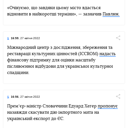
«Очікуємо, що завдяки цьому місто вдасться
відновити в найкоротші терміни», — зазначив
Павлюк.
16:59
, 27 квітня 2022
Поділи
Міжнародний центр з дослідження, збереження та
реставрації культурних цінностей (ICCROM)
надасть
Telegram
Facebook
Twitter
фінансову підтримку для оцінки масштабу
післявоєнної відбудови для української культурної
спадщини.
16:56
, 27 квітня 2022
Поділи
Премʼєр-міністр Словаччини Едуард Хегер
пропонує
назавжди скасувати дію імпортного мита на
Telegram
Facebook
Twitter
український експорт до ЄС.