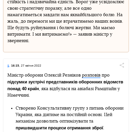
стійкість і надзвичайна єдність. Ворог уже усвідомлює
свою стратегічну поразку, але все одно
намагатиметься завдати нам якнайбільшого болю. На
жаль, до перемоги ми ще втрачатимемо наших воїнів.
Ще будуть руйнування і болючі жертви. Ми маємо
витримати. І ми витримаємо!» — заявив міністр у
зверненні.
16:15
, 27 квітня 2022
Поділи
Міністр оборони Олексій Резніков
розповів
про
підсумки зустрічі представників оборонних відомств
Telegram
Facebook
Twitter
понад 40 країн
, яка відбулася на авіабазі Рамштайн у
Німеччині.
Створено Консультативну групу з питань оборони
України, яка діятиме на постійній основі. Цей
механізм дозволить оптимізувати та
пришвидшити процеси отримання зброї
.