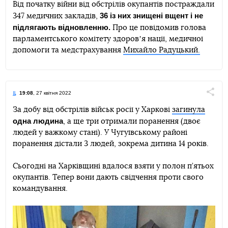
Від початку війни від обстрілів окупантів постраждали
36 із них знищені вщент і не
347 медичних закладів,
Telegram
Facebook
Twitter
підлягають відновленню.
Про це повідомив голова
парламентського комітету здоровʼя нації, медичної
допомоги та медстрахування
Михайло Радуцький.
19:08
, 27 квітня 2022
Поділи
За добу від обстрілів військ росії у Харкові
загинула
одна людина
, а ще три отримали поранення (двоє
Telegram
Facebook
Twitter
людей у важкому стані). У Чугуївському районі
поранення дістали 3 людей, зокрема дитина 14 років.
Сьогодні на Харківщині вдалося взяти у полон п’ятьох
окупантів. Тепер вони дають свідчення проти свого
командування.