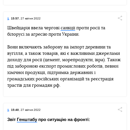
15:57
, 27 квітня 2022
Поділи
Швейцарія ввела чергові
санкції
проти росії та
білорусі за агресію проти України.
Telegram
Facebook
Twitter
Вони включають заборону на імпорт деревини та
вугілля, а також товарів, які є важливими джерелами
доходу для росії (цемент, морепродукти, ікра). Також
під забороною експорт промислових роботів, певної
хімічної продукції, підтримка державних і
громадських російських організацій та реєстрація
трастів для громадян рф.
15:40
, 27 квітня 2022
Поділи
Звіт
Генштабу
про ситуацію на фронті:
Telegram
Facebook
Twitter