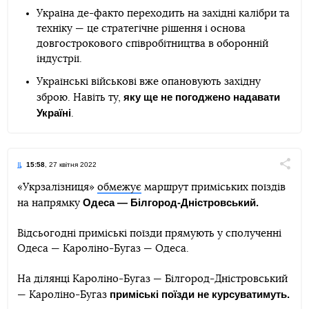
Україна де-факто переходить на західні калібри та
техніку — це стратегічне рішення і основа
довгострокового співробітництва в оборонній
індустрії.
Українські військові вже опановують західну
яку ще не погоджено надавати
зброю. Навіть ту,
Україні
.
15:58
, 27 квітня 2022
Поділи
«Укрзалізниця»
обмежує
маршрут приміських поїздів
Одеса — Білгород-Дністровський.
на напрямку
Telegram
Facebook
Twitter
Відсьогодні приміські поїзди прямують у сполученні
Одеса — Кароліно-Бугаз — Одеса.
На ділянці Кароліно-Бугаз — Білгород-Дністровський
приміські поїзди не курсуватимуть.
— Кароліно-Бугаз