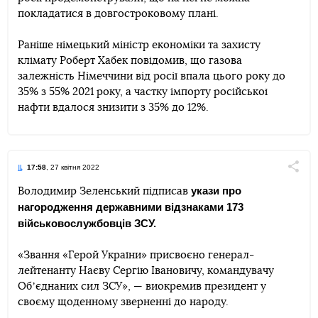
покладатися в довгостроковому плані.
Раніше німецький міністр економіки та захисту
клімату Роберт Хабек повідомив, що газова
залежність Німеччини від росії впала цього року до
35% з 55% 2021 року, а частку імпорту російської
нафти вдалося знизити з 35% до 12%.
17:58
, 27 квітня 2022
Поділи
укази про
Володимир Зеленський підписав
нагородження державними відзнаками 173
Telegram
Facebook
Twitter
військовослужбовців ЗСУ.
«Звання «Герой України» присвоєно генерал-
лейтенанту Наєву Сергію Івановичу, командувачу
Обʼєднаних сил ЗСУ», — виокремив президент у
своєму щоденному зверненні до народу.