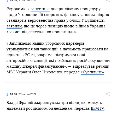
18:54
, 27 квітня 2022
Поділи
Єврокомісія
запустила
дисциплінарну процедуру
щодо Угорщини. Їй скоротять фінансування за підрив
Telegram
Facebook
Twitter
стандартів верховенства права у блоці. У Будапешті
заявили
, що це через позицію щодо війни в Україні і
«захист від сексуальної пропаганди».
«Закликаємо наших угорських партнерів
утримуватися від таких дій, а натомість працювати на
єдність в ЄС та, зокрема, підтримати нові
антиросійські санкції, які позбавлять російську воєнну
машину джерел фінансування», — відреагував речник
МЗС України Олег Ніколенко, передає
«Суспільне»
.
18:30
, 27 квітня 2022
Поділи
Влада Франції заарештувала три вілли, які можуть
належати російським бізнесменам, передає
BFMTV
.
Telegram
Facebook
Twitter