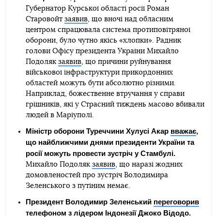
Губернатор Курської області росії Роман
Старовойт
заявив
, що вночі над обласним
центром спрацювала система протиповітряної
оборони, було чутно якісь «хлопки». Радник
голови Офісу президента України Михайло
Подоляк
заявив
, що причини руйнування
військової інфраструктури прикордонних
областей можуть бути абсолютно різними.
Наприклад, божественне втручання у справи
грішників, які у Страсний тиждень масово вбивали
людей в Маріуполі.
Міністр оборони Туреччини Хулусі Акар
вважає
,
що найближчими днями президенти України та
росії можуть провести зустріч у Стамбулі.
Михайло Подоляк
заявив
, що наразі жодних
домовленостей про зустріч Володимира
Зеленського з путіним немає.
Президент Володимир Зеленський
переговорив
телефоном
з лідером Індонезії Джоко Відодо.