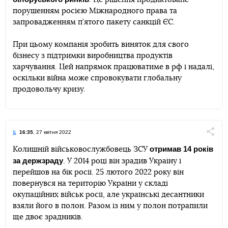
порушенням росією Міжнародного права та
запровадженням п’ятого пакету санкцій ЄС.
При цьому компанія зробить виняток для свого
бізнесу з підтримки виробництва продуктів
харчування. Цей напрямок працюватиме в рф і надалі,
оскільки війна може спровокувати глобальну
продовольчу кризу.
16:35
, 27 квітня 2022
Поділи
отримав 14 років
Колишній військовослужбовець ЗСУ
за держзраду
. У 2014 році він зрадив Україну і
Telegram
Facebook
Twitter
перейшов на бік росії. 25 лютого 2022 року він
повернувся на територію України у складі
окупаційних військ росії, але українські десантники
взяли його в полон. Разом із ним у полон потрапили
ще двоє зрадників.