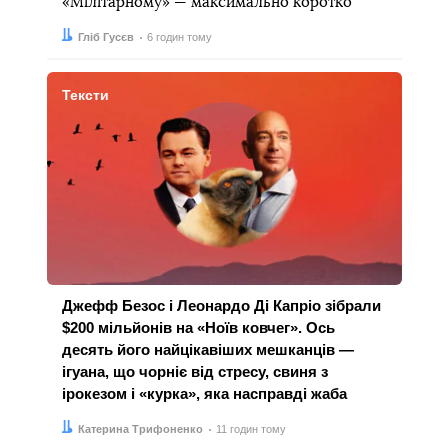
«Мілітарному» — максимально коротко
Автор:
Дата:
Гліб Гусєв
6 годин тому
Тексти
Джефф Безос і Леонардо Ді Капріо зібрали
$200 мільйонів на «Ноїв ковчег». Ось
десять його найцікавіших мешканців —
ігуана, що чорніє від стресу, свиня з
ірокезом і «курка», яка насправді жаба
Автор:
Дата:
Катерина Трифоненко
11 годин тому