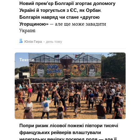
Новий прем’єр Болгарії згортає допомогу
Україні й торгується з ЄС, як Орбан
.
Болгарія навряд чи стане «другою
Угорщиною»
— але ще може завадити
Україні
Автор:
Дата:
Юлія Гира
день тому
Тексти
Попри ризик лісової пожежі півтори тисячі
французьких рейверів влаштували
нелегальну вечірку посеред поля — але її