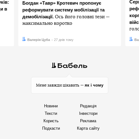
Сер
ків:
Богдан «Тавр» Кротевич пропонує
реф
и в
реформувати систему мобілізації та
корп
демобілізації.
Ось його головні тези —
вій
максимально коротко
гол
Автор:
Дата:
Валерія Цуба
27 днів тому
Авто
Дата:
Ва
як і чому
Мене завжди цікавить —
Новини
Редакція
Тексти
Інвестори
Користь
Реклама
Подкасти
Карта сайту