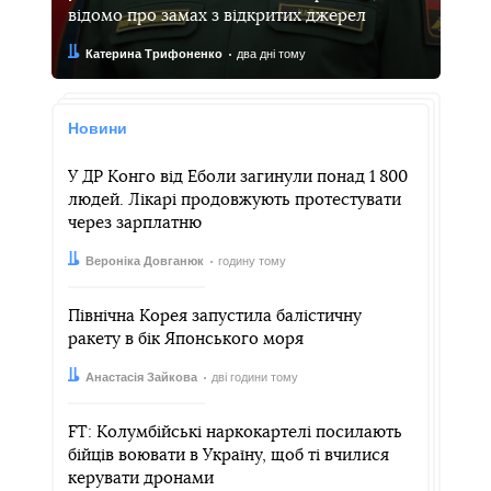
відомо про замах з відкритих джерел
Автор:
Дата:
Катерина Трифоненко
два дні тому
Новини
У ДР Конго від Еболи загинули понад 1 800
людей. Лікарі продовжують протестувати
через зарплатню
Автор:
Дата:
Вероніка Довганюк
годину тому
Північна Корея запустила балістичну
ракету в бік Японського моря
Автор:
Дата:
Анастасія Зайкова
дві години тому
FT: Колумбійські наркокартелі посилають
бійців воювати в Україну, щоб ті вчилися
керувати дронами