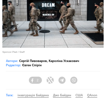
Spencer Platt / Staff
Автори:
Сергій Пивоваров
,
Кароліна Ускакович
Редактор:
Євген Спірін
2
Facebook
Twitter
Telegram
Viber
Теги:
інавгурація Байдена
Джо Байден
США
QAnon