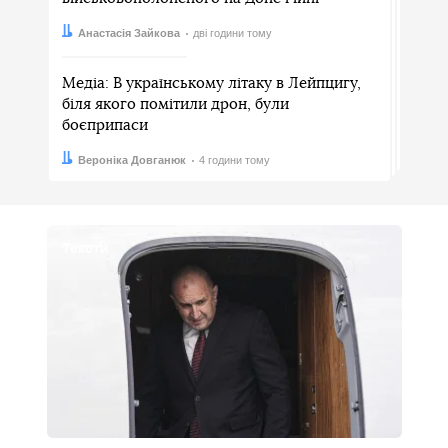
Автор:
Дата:
Анастасія Зайкова
дві години тому
Медіа: В українському літаку в Лейпцигу,
біля якого помітили дрон, були
боєприпаси
Автор:
Дата:
Вероніка Довганюк
4 години тому
Тексти