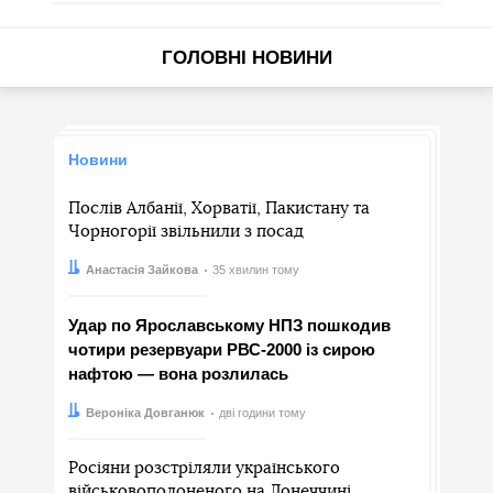
ГОЛОВНІ НОВИНИ
Новини
Послів Албанії, Хорватії, Пакистану та
Чорногорії звільнили з посад
Автор:
Дата:
Анастасія Зайкова
35 хвилин тому
Удар по Ярославському НПЗ пошкодив
чотири резервуари РВС-2000 із сирою
нафтою — вона розлилась
Автор:
Дата:
Вероніка Довганюк
дві години тому
Росіяни розстріляли українського
військовополоненого на Донеччині