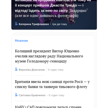
її концерт прийшов Джастін Трюдо — і
відтоді їздить за нею по світу
. Заздримо
(але все одно дивимось фотографії)
Автор:
Дата:
Катерина Трифоненко
три дні тому
Новини
Колишній президент Віктор Ющенко
очолив наглядову раду Національного
музею Голодомору-геноциду
Автор:
Дата:
Вероніка Довганюк
6 годин тому
Британія ввела нові санкції проти Росії — у
списку банки та танкери тіньового флоту
Автор:
Дата:
Світлана Кравченко
6 годин тому
НАБУ і САП повідомили деталі справи