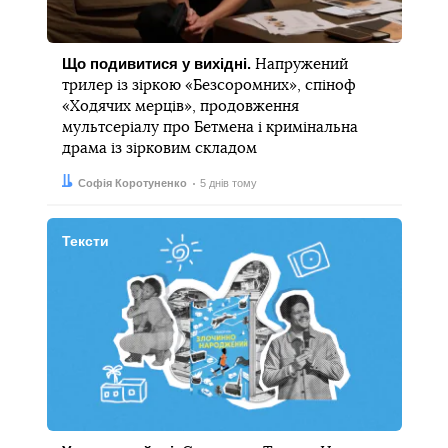
Що подивитися у вихідні.
Напружений
трилер із зіркою «Безсоромних», спіноф
«Ходячих мерців», продовження
мультсеріалу про Бетмена і кримінальна
драма із зірковим складом
Автор:
Дата:
Софія Коротуненко
5 днів тому
Тексти