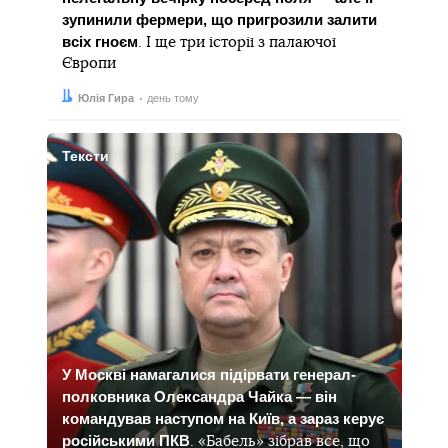
зупинили фермери, що пригрозили залити
всіх гноєм
. І ще три історії з палаючої
Європи
Автор:
Дата:
Юлія Гира
день тому
Тексти
У Москві намагалися підірвати генерал-
полковника Олександра Чайка — він
командував наступом на Київ, а зараз керує
російськими ПКВ
. «Бабель» зібрав все, що