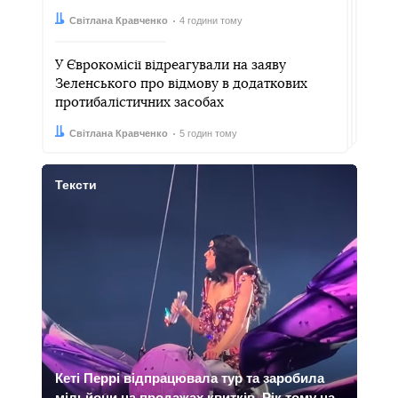
Автор:
Дата:
Світлана Кравченко
4 години тому
У Єврокомісії відреагували на заяву
Зеленського про відмову в додаткових
протибалістичних засобах
Автор:
Дата:
Світлана Кравченко
5 годин тому
Тексти
Кеті Перрі відпрацювала тур та заробила
мільйони на продажах квитків. Рік тому на