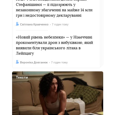
Стефанішиної — її підозрюють у
незаконному збагаченні на майже 14 млн
грн і недостовірному декларуванні
Автор:
Дата:
Світлана Кравченко
7 годин тому
«Новий рівень небезпеки» — у Німеччині
прокоментували дрон з вибухівкою, який
виявили біля українського літака в
Лейпцигу
Автор:
Дата:
Вероніка Довганюк
7 годин тому
Тексти