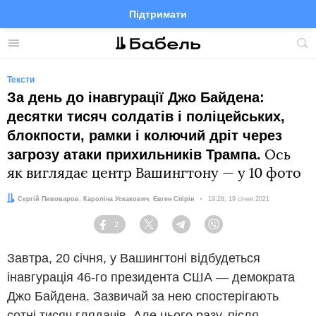
Підтримати
Facebook
Telegram
Twitter
Instagram
Меню
По
по
сай
Тексти
За день до інавгурації Джо Байдена:
десятки тисяч солдатів і поліцейських,
блокпости, рамки і колючий дріт через
загрозу атаки прихильників Трампа.
Ось
як виглядає центр Вашингтону — у 10 фото
Автори:
Редактор:
Сергій Пивоваров
,
Кароліна Ускакович
Євген Спірін
Дата:
19:28, 19 січня 2021
2
Facebook
Twitter
Telegram
Viber
Завтра, 20 січня, у Вашингтоні відбудеться
інавгурація 46-го президента США — демократа
Джо Байдена. Зазвичай за нею спостерігають
сотні тисяч глядачів. Але цього разу, після