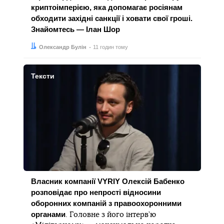
криптоімперією, яка допомагає росіянам
обходити західні санкції і ховати свої гроші.
Знайомтесь — Ілан Шор
Автор:
Дата:
Олександр Булін
11 годин тому
Тексти
Власник компанії VYRIY Олексій Бабенко
розповідає про непрості відносини
оборонних компаній з правоохоронними
органами
. Головне з його інтерв’ю