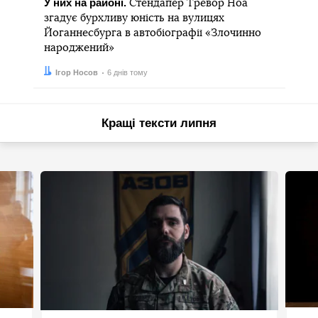
У них на районі.
Стендапер Тревор Ноа
згадує бурхливу юність на вулицях
Йоганнесбурга в автобіографії «Злочинно
народжений»
Автор:
Дата:
Ігор Носов
6 днів тому
Кращі тексти липня