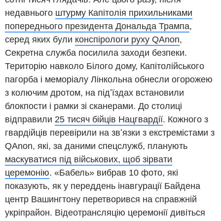
недавнього
штурму Капітолія прихильниками
попереднього президента Дональда Трампа
,
серед яких були
конспірологи руху QAnon
,
Секретна служба посилила заходи безпеки.
Територію навколо Білого дому, Капітолійського
пагорба і меморіалу Лінкольна обнесли огорожею
з колючим дротом, на підʼїздах встановили
блокпости і рамки зі сканерами. До столиці
відправили
25 тисяч бійців Нацгвардії
. Кожного з
гвардійців перевірили на звʼязки з екстремістами з
QAnon, які, за даними спецслужб, планують
маскуватися під військових, щоб зірвати
церемонію
. «Бабель» вибрав 10 фото, які
показують, як у переддень інавгурації Байдена
центр Вашингтону перетворився на справжній
укріпрайон. Відеотрансляцію церемонії дивіться