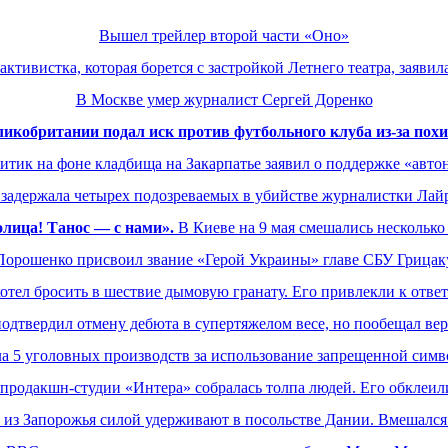
Вышел трейлер второй части «Оно»
активистка, которая борется с застройкой Летнего театра, заявил
В Москве умер журналист Сергей Доренко
ликобритании подал иск против футбольного клуба из-за по
итик на фоне кладбища на Закарпатье заявил о поддержке «авто
задержала четырех подозреваемых в убийстве журналистки Ла
лица! Танос — с нами».
В Киеве на 9 мая смешались несколько
Порошенко присвоил звание «Герой Украины» главе СБУ Грицак
тел бросить в шествие дымовую гранату. Его привлекли к отве
подтвердил отмену дебюта в супертяжелом весе, но пообещал вер
а 5 уголовных производств за использование запрещенной симв
продакшн-студии «Интера» собралась толпа людей. Его обклеи
 из Запорожья силой удерживают в посольстве Дании. Вмешалс