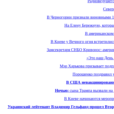
Радиоведущего
Север
В Черногории признали виновными 14
На Елену Бережную, котора
В американском
В Киеве у Вечного огня встретилис
Замсекретаря СНБО Кривонос: америк
«Это наш День 
Мэр Харькова призывает подпи
Порошенко поздравил у
В США невакцинированном
Ночью:
сына Трампа вызвали на 
В Киеве начинаются меропр
Украинский лейтенант Владимир Гельфанд прошел Втор