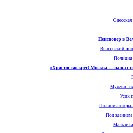
Одесская 
Пенсионер в Ве
Венгерский пол
Полиция 
«Христос воскрес! Москва — наша сто
Мужчина хо
Усик 
Полиция открыл
Под зданием 
Мальчика