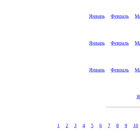
Январь
Февраль
М
Январь
Февраль
М
Январь
Февраль
М
Я
1
2
3
4
5
6
7
8
9
10