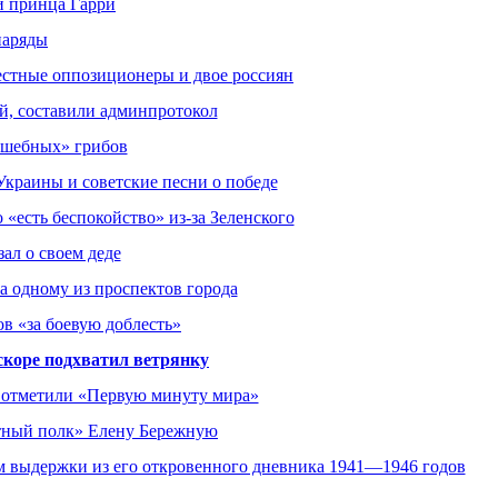
и принца Гарри
наряды
естные оппозиционеры и двое россиян
й, составили админпротокол
лшебных» грибов
Украины и советские песни о победе
есть беспокойство» из-за Зеленского
ал о своем деде
а одному из проспектов города
в «за боевую доблесть»
скоре подхватил ветрянку
е отметили «Первую минуту мира»
ртный полк» Елену Бережную
 выдержки из его откровенного дневника 1941—1946 годов