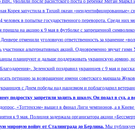
 BBC уволили после расистского поста о ребенке Меган Маркл 
ная Корея запустила в Тихий океан «неидентифицированные» с
 человек в попытке государственного переворота. Среди них м
я пришла на акцию к 9 мая в футболке с запрещенной символико
 Денвере отменили уголовную ответственность за хранение «во
ь участники альтернативных акций. Одновременно звучат гимн 
анцы планируют и дальше поддерживать украинскую армию, но «
Благодарения». Зеленский поздравил украинцев с 9 мая и рассказ
сать петицию за возвращение имени советского маршала Жуков
краинцев с Днем победы над нацизмом и поблагодарил ветерано
у подростку запретили ходить в школу. Он подал в суд, а в
допрос, «Тоттенхэм» вышел в финал Лиги чемпионов, а в Киев
иятия к 9 мая. Полиция задержала организатора акции «Бессме
ую мировую войну от Сталинграда до Берлина.
Мы публикуем