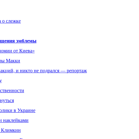
а о слежке
хищения эмблемы
номии от Киева»
йры Макки
 акций, и никто не подрался — репортаж
у
тственности
нуться
олики в Украине
ли наклейками
я Климкин