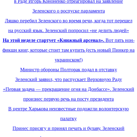
в Раде Игорь Кононенко отреагировал на заявление
Зеленского о роспуске парламента
Ляшко перебил Зеленского во время речи, когда тот перешел
на русский язык. Зеленский попросил «не делить людей»
На этой неделе стартует «Книжный арсенал».
Вот пять нон-
фикшн книг, которые стоит там купить (есть новый Пинкер на
украинском!)
Министр обороны Полторак подал в отставку
Зеленский заявил, что распускает Верховную Раду
«Первая задача — прекращение огня на Донбассе». Зеленский
произнес первую речь на посту президента
В центре Харькова неизвестные подожгли волонтерскую
палатку
Принес присягу и принял печать и булаву. Зеленский