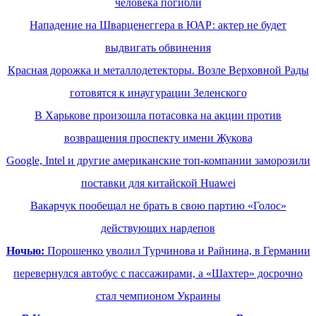
человека погибли
Нападение на Шварценеггера в ЮАР: актер не будет
выдвигать обвинения
Красная дорожка и металлодетекторы. Возле Верховной Рады
готовятся к инаугурации Зеленского
В Харькове произошла потасовка на акции против
возвращения проспекту имени Жукова
Google, Intel и другие американские топ-компании заморозили
поставки для китайской Huawei
Вакарчук пообещал не брать в свою партию «Голос»
действующих нардепов
Ночью:
Порошенко уволил Турчинова и Райнина, в Германии
перевернулся автобус с пассажирами, а «Шахтер» досрочно
стал чемпионом Украины