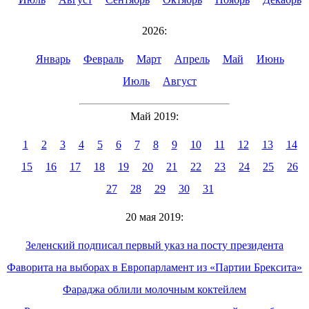
2026:
Январь
Февраль
Март
Апрель
Май
Июнь
Июль
Август
Май 2019:
1
2
3
4
5
6
7
8
9
10
11
12
13
14
15
16
17
18
19
20
21
22
23
24
25
26
27
28
29
30
31
20 мая 2019:
Зеленский подписал первый указ на посту президента
Фаворита на выборах в Европарламент из «Партии Брексита»
Фараджа облили молочным коктейлем