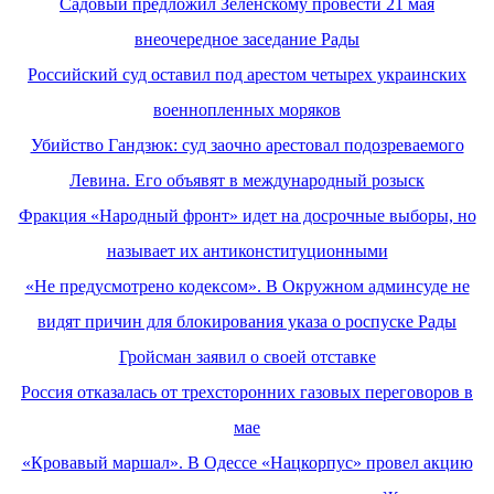
Садовый предложил Зеленскому провести 21 мая
внеочередное заседание Рады
Российский суд оставил под арестом четырех украинских
военнопленных моряков
Убийство Гандзюк: суд заочно арестовал подозреваемого
Левина. Его объявят в международный розыск
Фракция «Народный фронт» идет на досрочные выборы, но
называет их антиконституционными
«Не предусмотрено кодексом». В Окружном админсуде не
видят причин для блокирования указа о роспуске Рады
Гройсман заявил о своей отставке
Россия отказалась от трехсторонних газовых переговоров в
мае
«Кровавый маршал». В Одессе «Нацкорпус» провел акцию