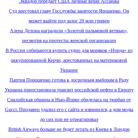
Эквадор передает США личные вещи Ассанжа
Суд арестовал главу Госслужбы занятости Ярошенко. Он
может выйти под залог 20 млн гривен
Алена Делона наградили «Золотой пальмовой ветвью»,
несмотря на протесты женской организации
В России собираются купить судно для моряков «Норда» из
оккупированной Керчи, арестованных на материковой
Украине
Партия Порошенко готова к досрочным выборам в Раду
Украина приостановила транзит российской нефти в Европу
Сикхийская община в Нью-Йорке обиделась на тюрбан от
Gucci. Продавец удалил его с сайта и извинился, а дом моды
до сих пор не отреагировал
British Airways больше не будет летать из Киева в Лондон