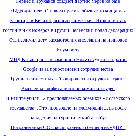
Кернес и Труханов создают партию мэров на базе
«Відродження». О новом проекте объявят до конца мая
Квартира в Великобритании, поместье в Италии и пять
гостиничных номеров в Грузии. Зеленский подал декларацию
Суд назначил дату рассмотрения апелляции на приговор
Януковичу
МИД Китая призвал компанию Huawei судиться против
Google из-за приостановки сотрудничества
Группа неизвестных заблокировала и окружила здание
Высшей квалификационной комиссии судей
В Египте убили 12 предполагаемых боевиков «Исламского
государства». Это произошло на следующий день после
нападения на туристический автобус
Пограничники ОС спасли раненого беглеца из «ДНР».