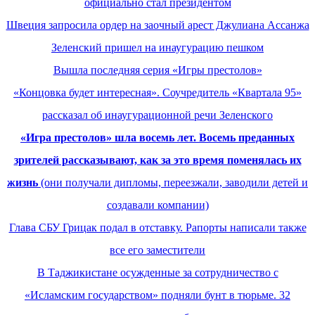
официально стал президентом
Швеция запросила ордер на заочный арест Джулиана Ассанжа
Зеленский пришел на инаугурацию пешком
Вышла последняя серия «Игры престолов»
«Концовка будет интересная». Соучредитель «Квартала 95»
рассказал об инаугурационной речи Зеленского
«Игра престолов» шла восемь лет. Восемь преданных
зрителей рассказывают, как за это время поменялась их
жизнь
(они получали дипломы, переезжали, заводили детей и
создавали компании)
Глава СБУ Грицак подал в отставку. Рапорты написали также
все его заместители
В Таджикистане осужденные за сотрудничество с
«Исламским государством» подняли бунт в тюрьме. 32