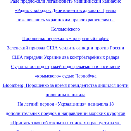
Раде предложили легализовать медицинский каннабис
«Радио Свобода»: Двое клиентов адвоката Трампа
пожаловались украинским правоохранителям на
Коломойского
Порошенко переехал в «прозрачный» офис
Зеленский призвал США усилить санкции против России
США передали Украине два контрбатарейных радара
Суд оставил под стражей подозреваемого в госизмене
«крымского» судью Чернобука
Bloomberg: Порошенко за время президентства лишился почти
половины капитала
На летний период «Укрзалізниця» назначила 18
дополнительных поездов в направлении морских курортов
«Принять закон об открытых списках и распуститься».