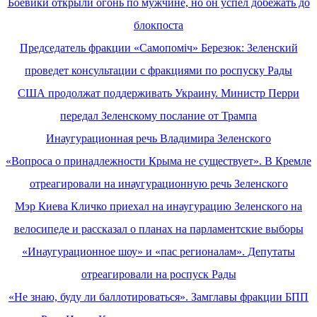
Боевики открыли огонь по мужчине, но он успел добежать до
блокпоста
Председатель фракции «Самопоміч» Березюк: Зеленский
проведет консультации с фракциями по роспуску Рады
США продолжат поддерживать Украину. Министр Перри
передал Зеленскому послание от Трампа
Инаугурационная речь Владимира Зеленского
«Вопроса о принадлежности Крыма не существует». В Кремле
отреагировали на инаугурационную речь Зеленского
Мэр Киева Кличко приехал на инаугурацию Зеленского на
велосипеде и рассказал о планах на парламентские выборы
«Инаугурационное шоу» и «пас регионалам». Депутаты
отреагировали на роспуск Рады
«Не знаю, буду ли баллотироваться». Замглавы фракции БПП