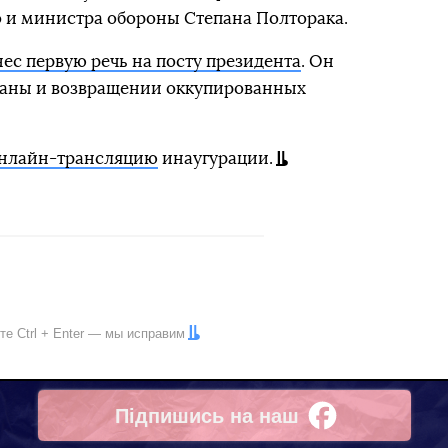
 и министра обороны Степана Полторака.
ес первую речь на посту президента
. Он
раны и возвращении оккупированных
онлайн-трансляцию
инаугурации.
ите
Ctrl
+
Enter
— мы исправим
Підпишись на наш
Facebook