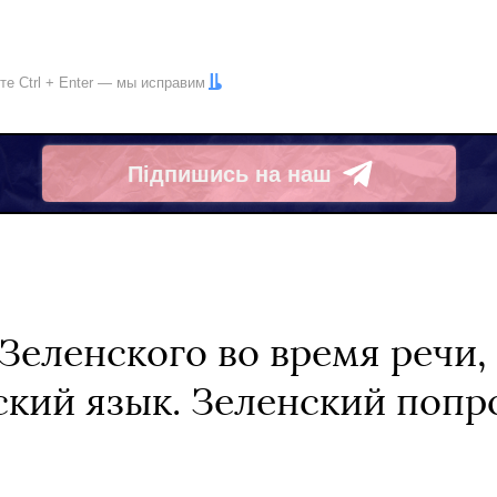
ите
Ctrl
+
Enter
— мы исправим
Підпишись на наш
Telegram
еленского во время речи, 
ский язык. Зеленский попр