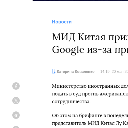
Новости
МИД Китая приз
Google из-за п
Автор:
Катерина Коваленко
Дата:
14:19, 20 мая 2
Министерство иностранных дел
Facebook
подать в суд против американс
сотрудничества.
Twitter
Об этом на брифинге в понедел
Telegram
представитель МИД Китая Лу Ка