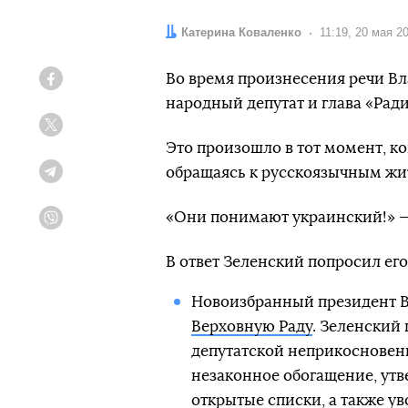
Автор:
Катерина Коваленко
Дата:
11:19, 20 мая 2
Во время произнесения речи В
Facebook
народный депутат и глава «Рад
Twitter
Это произошло в тот момент, ко
обращаясь к русскоязычным жи
Telegram
«Они понимают украинский!» —
Viber
В ответ Зеленский попросил его
Новоизбранный президент 
Верховную Раду
. Зеленский
депутатской неприкосновенн
незаконное обогащение, утв
открытые списки, а также ув