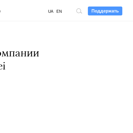
Поддержать
е
Поиск
UA
EN
по
сайту
компании
ei