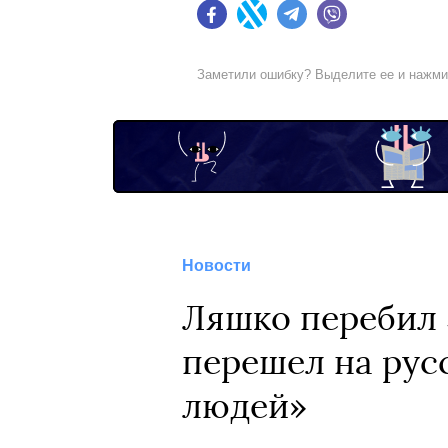
Facebook
Twitter
Telegram
Viber
Заметили ошибку? Выделите ее и нажм
Новости
Ляшко перебил З
перешел на рус
людей»