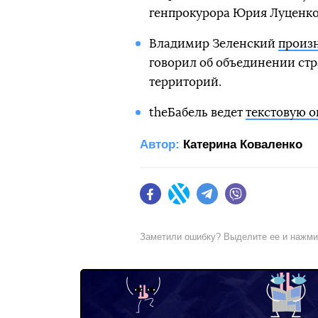
генпрокурора Юрия Луценко
Владимир Зеленский
произн
говорил об объединении ст
территорий.
theБабель ведет
текстовую 
Автор:
Катерина Коваленко
Facebook
Twitter
Telegram
Viber
Заметили ошибку? Выделите ее и нажм