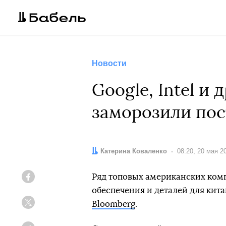
Новости
Google, Intel и
заморозили пос
Автор:
Катерина Коваленко
Дата:
08:20, 20 мая 2
Ряд топовых американских ком
Facebook
обеспечения и деталей для кит
Bloomberg
.
Twitter