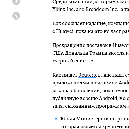
Среди компаний, которые заморо
Telegram
Xilinx Inc. and Broadcom Inc., а 
Viber
Как сообщает издание, компани
с Huawei, пока на это не даст 
Прекращение поставок в Huawei
США Дональда Трампа внесла к
«черный список».
Как пишет
Reuters
, владельцы 
приложениями и системой Andro
выхода обновлений, пока непон
публичную версию Android, но е
запатентованным программам и
16 мая Министерство торго
которая является крупнейш