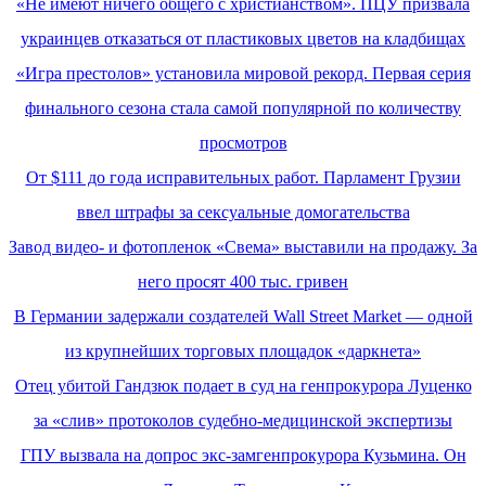
«Не имеют ничего общего с христианством». ПЦУ призвала
украинцев отказаться от пластиковых цветов на кладбищах
«Игра престолов» установила мировой рекорд. Первая серия
финального сезона стала самой популярной по количеству
просмотров
От $111 до года исправительных работ. Парламент Грузии
ввел штрафы за сексуальные домогательства
Завод видео- и фотопленок «Свема» выставили на продажу. За
него просят 400 тыс. гривен
В Германии задержали создателей Wall Street Market — одной
из крупнейших торговых площадок «даркнета»
Отец убитой Гандзюк подает в суд на генпрокурора Луценко
за «слив» протоколов судебно-медицинской экспертизы
ГПУ вызвала на допрос экс-замгенпрокурора Кузьмина. Он