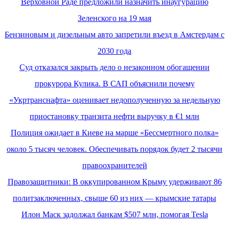
Верховной Раде предложили назначить инаугурацию
Зеленского на 19 мая
Бензиновым и дизельным авто запретили въезд в Амстердам с
2030 года
Суд отказался закрыть дело о незаконном обогащении
прокурора Кулика. В САП объяснили почему
«Укртранснафта» оценивает недополученную за недельную
приостановку транзита нефти выручку в €1 млн
Полиция ожидает в Киеве на марше «Бессмертного полка»
около 5 тысяч человек. Обеспечивать порядок будет 2 тысячи
правоохранителей
Правозащитники: В оккупированном Крыму удерживают 86
политзаключенных, свыше 60 из них — крымские татары
Илон Маск задолжал банкам $507 млн, помогая Tesla