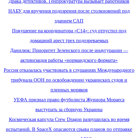
Драка детективов. Генпрокуратура вызывает работников
НАБУ для вручения подозрения после столкновений под
зданием САП
Покушение на координатора «С14»: суд отпустил под
домашний арест трех подозреваемых
Данилюк: Приоритет Зеленского после инаугурации —
активизация работы «нормандского формата»
Россия отказалась участвовать в слушаниях Международного
трибунала ООН по освобождению украинских судов и
пленных моряков
УЕФА признал право футболиста Жуниора Мораеса
выступать за сборную Украины
Космическая капсула Crew Dragon разрушилась во время
испытаний. В SpaceX опасаются срыва планов по отправке