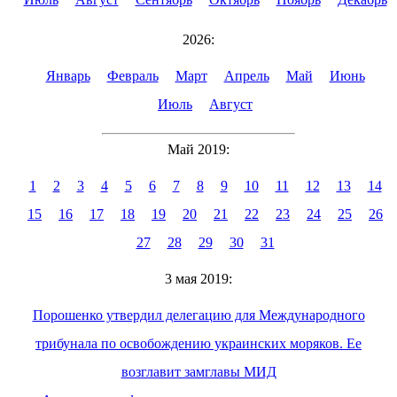
2026:
Январь
Февраль
Март
Апрель
Май
Июнь
Июль
Август
Май 2019:
1
2
3
4
5
6
7
8
9
10
11
12
13
14
15
16
17
18
19
20
21
22
23
24
25
26
27
28
29
30
31
3 мая 2019:
Порошенко утвердил делегацию для Международного
трибунала по освобождению украинских моряков. Ее
возглавит замглавы МИД