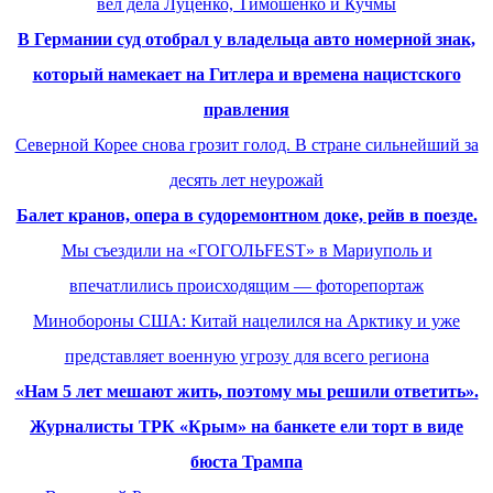
вел дела Луценко, Тимошенко и Кучмы
В Германии суд отобрал у владельца авто номерной знак,
который намекает на Гитлера и времена нацистского
правления
Северной Корее снова грозит голод. В стране сильнейший за
десять лет неурожай
Балет кранов, опера в судоремонтном доке, рейв в поезде.
Мы съездили на «ГОГОЛЬFEST» в Мариуполь и
впечатлились происходящим — фоторепортаж
Минобороны США: Китай нацелился на Арктику и уже
представляет военную угрозу для всего региона
«Нам 5 лет мешают жить, поэтому мы решили ответить».
Журналисты ТРК «Крым» на банкете ели торт в виде
бюста Трампа