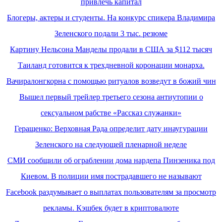
привлечь капитал
Блогеры, актеры и студенты. На конкурс спикера Владимира
Зеленского подали 3 тыс. резюме
Картину Нельсона Манделы продали в США за $112 тысяч
Таиланд готовится к трехдневной коронации монарха.
Вачиралонгкорна с помощью ритуалов возведут в божий чин
Вышел первый трейлер третьего сезона антиутопии о
сексуальном рабстве «Рассказ служанки»
Геращенко: Верховная Рада определит дату инаугурации
Зеленского на следующей пленарной неделе
СМИ сообщили об ограблении дома нардепа Пинзеника под
Киевом. В полиции имя пострадавшего не называют
Facebook раздумывает о выплатах пользователям за просмотр
рекламы. Кэшбек будет в криптовалюте