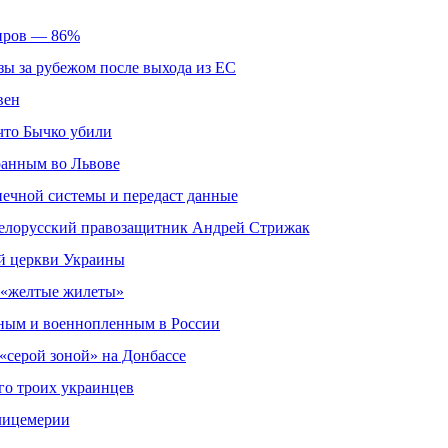
фиров — 86%
зы за рубежом после выхода из ЕС
вен
что Бычко убили
ранным во Львове
нечной системы и передаст данные
елорусский правозащитник Андрей Стрижак
й церкви Украины
и «желтые жилеты»
ным и военнопленным в России
«серой зоной» на Донбассе
его троих украинцев
 лицемерии