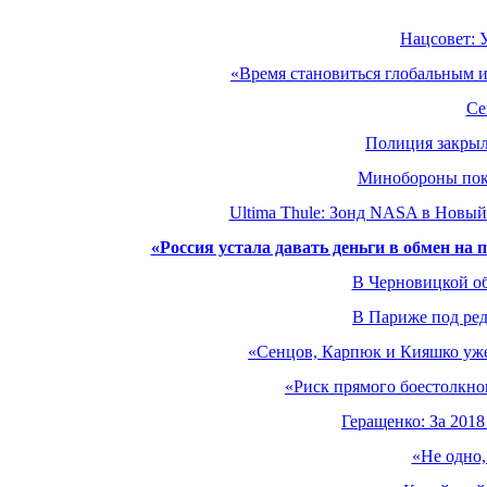
Нацсовет: 
«Время становиться глобальным и
Се
Полиция закрыл
Минобороны пока
Ultima Thule: Зонд NASA в Новый
«Россия устала давать деньги в обмен на 
В Черновицкой о
В Париже под ред
«Сенцов, Карпюк и Кияшко уж
«Риск прямого боестолкно
Геращенко: За 2018
«Не одно,