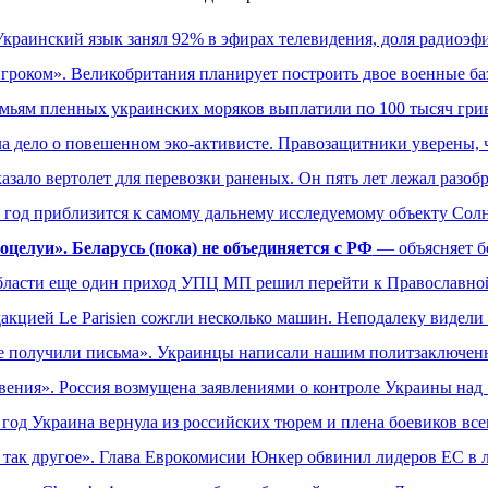
Украинский язык занял 92% в эфирах телевидения, доля радиоэ
гроком». Великобритания планирует построить двое военные ба
мьям пленных украинских моряков выплатили по 100 тысяч гри
а дело о повешенном эко-активисте. Правозащитники уверены, 
зало вертолет для перевозки раненых. Он пять лет лежал разоб
 год приблизится к самому дальнему исследуемому объекту Сол
поцелуи». Беларусь (пока) не объединяется с РФ
— объясняет б
бласти еще один приход УПЦ МП решил перейти к Православно
акцией Le Parisien сожгли несколько машин. Неподалеку видел
е получили письма». Украинцы написали нашим политзаключен
вения». Россия возмущена заявлениями о контроле Украины над 
 год Украина вернула из российских тюрем и плена боевиков вс
 так другое». Глава Еврокомисии Юнкер обвинил лидеров ЕС в