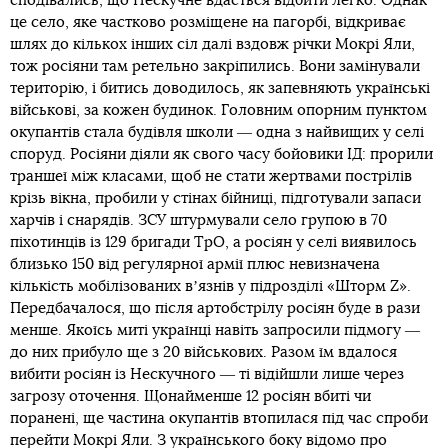
сподівались, що Нескучне вдасться відбити легко. Однак
це село, яке частково розміщене на пагорбі, відкриває
шлях до кількох інших сіл далі вздовж річки Мокрі Яли,
тож росіяни там ретельно закріпились. Вони замінували
територію, і битись доводилось, як запевняють українські
військові, за кожен будинок. Головним опорним пунктом
окупантів стала будівля школи ― одна з найвищих у селі
споруд. Росіяни діяли як свого часу бойовики ІД: прорили
траншеї між класами, щоб не стати жертвами пострілів
крізь вікна, пробили у стінах бійниці, підготували запаси
харчів і снарядів. ЗСУ штурмували село групою в 70
піхотинців із 129 бригади ТрО, а росіян у селі виявилось
близько 150 від регулярної армії плюс невизначена
кількість мобілізованих вʼязнів у підрозділі «Шторм Z».
Передбачалося, що після артобстрілу росіян буде в рази
менше. Якоїсь миті українці навіть запросили підмогу ―
до них прибуло ще з 20 військових. Разом їм вдалося
вибити росіян із Нескучного ― ті відійшли лише через
загрозу оточення. Щонайменше 12 росіян вбиті чи
поранені, ще частина окупантів втопилася під час спроби
перейти Мокрі Яли. З українського боку відомо про