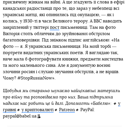
присвячену жінкам на війні. А ще згадують її слова в ефірі
канадської радіостанції про те, що зараз у небезпеці всі
українські митці, які опинились під окупацією, ― як і
колись, у 1930-ті в часи Великого терору. А BBC наводить
закріплений у твіттері
пост
письменниці. Там на фото
Вікторія стоїть обличчям до зруйнованої обстрілом
багатоповерхівки. Під знімком підпис англійською: «На
фото ― я. Я українська письменниця. На моїй торбі ―
портрети видатних українських поетів. Я виглядаю так,
наче мала б фотографувати книжки, предмети мистецтва
та мого маленького сина. Але я документую воєнні
злочини росіян і слухаю звучання обстрілів, а не віршів.
Чому? #StopRussiaNow».
Щобудня ми старанно шукаємо найцікавіші матеріали
про війну та розповідаємо про них. Ваша підтримка
надихає нас робити це й далі. Допомогти «Бабелю»: 🔸
у
гривні
🔸
у криптовалюті
🔸
Patreon
🔸
PayPal:
paypal@babel.ua