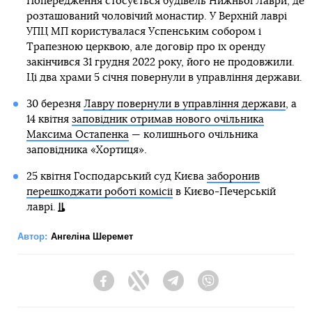
Попередження стосується будівель Нижньої Лаври, де
розташований чоловічий монастир. У Верхній лаврі
УПЦ МП користувалася Успенським собором і
Трапезною церквою, але договір про їх оренду
закінчився 31 грудня 2022 року, його не продовжили.
Ці два храми 5 січня повернули в управління держави.
30 березня
Лавру повернули в управління держави
, а
14 квітня
заповідник отримав нового очільника
Максима Остапенка
— колишнього очільника
заповідника «Хортиця».
25 квітня Господарський суд Києва
заборонив
перешкоджати роботі комісії
в Києво-Печерській
лаврі.
Автор:
Ангеліна Шеремет
Facebook
Twitter
Telegram
Viber