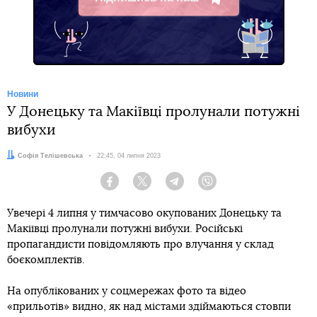
Telegram
Новини
У Донецьку та Макіївці пролунали потужні
вибухи
Автор:
Софія Телішевська
Дата:
22:45, 04 липня 2023
Facebook
Twitter
Telegram
Viber
Увечері 4 липня у тимчасово окупованих Донецьку та
Макіївці пролунали потужні вибухи. Російські
пропагандисти повідомляють про влучання у склад
боєкомплектів.
На опублікованих у соцмережах фото та відео
«прильотів» видно, як над містами здіймаються стовпи