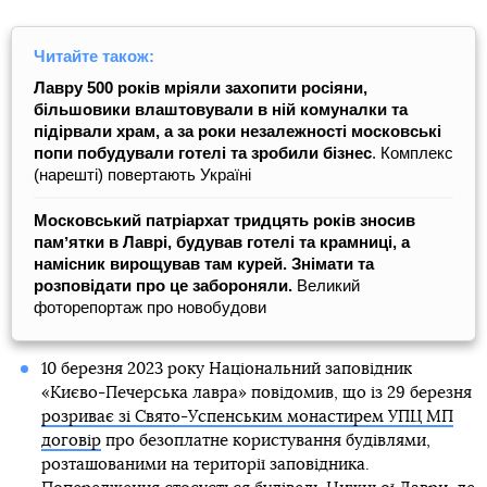
Читайте також:
Лавру 500 років мріяли захопити росіяни,
більшовики влаштовували в ній комуналки та
підірвали храм, а за роки незалежності московські
попи побудували готелі та зробили бізнес
. Комплекс
(нарешті) повертають Україні
Московський патріархат тридцять років зносив
памʼятки в Лаврі, будував готелі та крамниці, а
намісник вирощував там курей. Знімати та
розповідати про це забороняли.
Великий
фоторепортаж про новобудови
10 березня 2023 року Національний заповідник
«Києво-Печерська лавра» повідомив, що із 29 березня
розриває зі Свято-Успенським монастирем УПЦ МП
договір
про безоплатне користування будівлями,
розташованими на території заповідника.