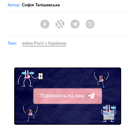
Автор:
Софія Телішевська
Facebook
Twitter
Telegram
Viber
Теги:
війна Росії з Україною
Підпишись на наш
Telegram