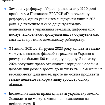
Земельну реформу в Україні розпочали у 1990 році з
прийняттям Постанови ВР УРСР «Про земельну
реформу», однак ринок землі відкрили лише в 2021
році. Це включило в себе децентралізацію
повноважень з управління землями, цифровізацію
послуг, відновлення зрошувальних та осушувальних
систем та протидію земельному рейдерству.
З 1 липня 2021 до 31 грудня 2023 року купувати землю
можуть винятково фізособи-громадяни України в
розмірі не більше 100 га на одну людину. З початку
2024 року таке право отримають і юридичні особи, а
дозволений розмір зросте до 10 тисяч га. Обмежень на
верхню межу ціни немає, проте не можна продавати
землю дешевше за нормативну грошову оцінку
ділянки.
Іноземці не мають права купувати українську землю.
Дозволити це можуть лише після схвалення на
референдумі.