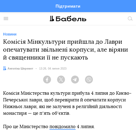
Підтримати
Facebook
Telegram
Twitter
Instagram
Меню
По
по
сай
Новини
Комісія Мінкультури прийшла до Лаври
опечатувати звільнені корпуси, але віряни
й священники її не пускають
Автор:
Ангеліна Шеремет
Дата:
13:26, 04 липня 2023
Facebook
Twitter
Telegram
Viber
Комісія Міністерства культури прибула 4 липня до Києво-
Печерської лаври, щоб перевірити й опечатати корпуси
Нижньої лаври, які не залучені в релігійній діяльності
монастиря — це пʼять обʼєктів.
Про це Міністерство
повідомило
4 липня.