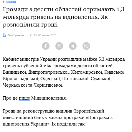
Новини
Громади з десяти областей отримають 5,3
мільярда гривень на відновлення. Як
розподілили гроші
Автор:
Ліза Бровко
Дата:
21:23, 04 липня 2023
Facebook
Twitter
Telegram
Viber
Кабінет міністрів України розподілив майже 5,3 мільярда
гривень субвенцій між громадами десяти областей:
Вінницької, Дніпропетровської, Житомирської, Київської,
Кіровоградської, Одеської, Полтавської, Сумської,
Черкаської та Чернігівської.
Про це
пише
Мінвідновлення.
Гроші на реконструкцію виділив Європейський
інвестиційний банк у межах програми «Програма з
відновлення України». Їх поділили так: