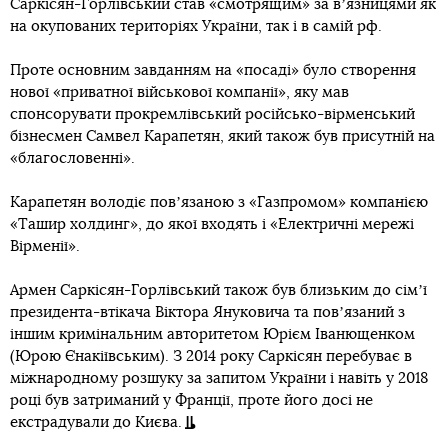
Саркісян-Горлівський став «смотрящим» за вʼязницями як
на окупованих територіях України, так і в самій рф.
Проте основним завданням на «посаді» було створення
нової «приватної військової компанії», яку мав
спонсорувати прокремлівський російсько-вірменський
бізнесмен Самвел Карапетян, який також був присутній на
«благословенні».
Карапетян володіє повʼязаною з «Газпромом» компанією
«Ташир холдинг», до якої входять і «Електричні мережі
Вірменії».
Армен Саркісян-Горлівський також був близьким до сімʼї
президента-втікача Віктора Януковича та повʼязаний з
іншим кримінальним авторитетом Юрієм Іванющенком
(Юрою Єнакіївським). З 2014 року Саркісян перебуває в
міжнародному розшуку за запитом України і навіть у 2018
році був затриманий у Франції, проте його досі не
екстрадували до Києва.