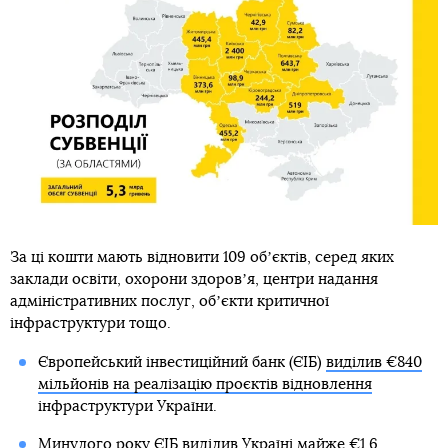
За ці кошти мають відновити 109 обʼєктів, серед яких
заклади освіти, охорони здоровʼя, центри надання
адміністративних послуг, обʼєкти критичної
інфраструктури тощо.
Європейський інвестиційний банк (ЄІБ)
виділив €840
мільйонів на реалізацію проєктів відновлення
інфраструктури України.
Минулого року
ЄІБ виділив Україні майже €1,6