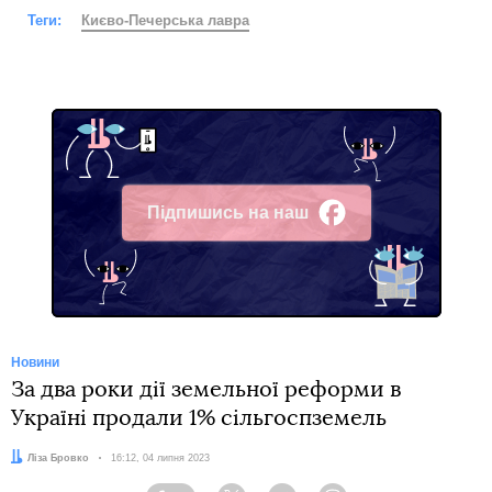
Теги:
Києво-Печерська лавра
Підпишись на наш
Facebook
Новини
За два роки дії земельної реформи в
Україні продали 1% сільгоспземель
Автор:
Ліза Бровко
Дата:
16:12, 04 липня 2023