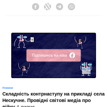
Facebook
Twitter
Telegram
Viber
Підпишись на наш
Facebook
Новини
Складність контрнаступу на прикладі села
Нескучне. Провідні світові медіа про
війну