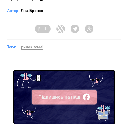
Автор:
Ліза Бровко
1
Facebook
Twitter
Telegram
Viber
Теги:
ринок землі
Підпишись на наш
Facebook