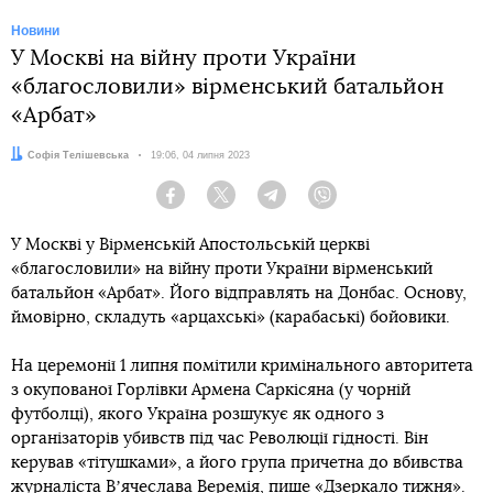
Новини
У Москві на війну проти України
«благословили» вірменський батальйон
«Арбат»
Автор:
Софія Телішевська
Дата:
19:06, 04 липня 2023
Facebook
Twitter
Telegram
Viber
У Москві у Вірменській Апостольській церкві
«благословили» на війну проти України вірменський
батальйон «Арбат». Його відправлять на Донбас. Основу,
ймовірно, складуть «арцахські» (карабаські) бойовики.
На церемонії 1 липня помітили кримінального авторитета
з окупованої Горлівки Армена Саркісяна (у чорній
футболці), якого Україна розшукує як одного з
організаторів убивств під час Революції гідності. Він
керував «тітушками», а його група причетна до вбивства
журналіста Вʼячеслава Веремія,
пише
«Дзеркало тижня».