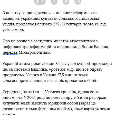
1
Facebook
Twitter
Telegram
Viber
З початку запровадження земельної реформи, яка
дозволяє українцям купувати сільськогосподарські
угіддя, продалося близько 275 157 гектарів, тобто 1% від
усіх земель.
Про це розповів заступник міністра агрополітики з
цифрових трансформацій та цифровізації Денис Башлик,
передає
Мінагрополітики.
Українці за два роки уклали 85 247 угод купівлі-продажу, а
це, за словами Башлика, «розвіює міф, що все одразу
продадуть». Усього в Україні 27,5 млн га землі
сільгосппризначення, з неї за рік продається 0,5%.
Середня ціна за 1 га — 39 тисяч гривень, однак вона
динамічна. У 2024 році почнеться другий етап реформи:
купувати землі зможуть юридичні особи (зараз це
дозволяють тільки фізичним особам), тому вартість землі
зросте.