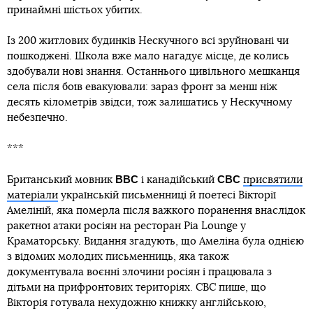
принаймні шістьох убитих.
Із 200 житлових будинків Нескучного всі зруйновані чи
пошкоджені. Школа вже мало нагадує місце, де колись
здобували нові знання. Останнього цивільного мешканця
села після боїв евакуювали: зараз фронт за менш ніж
десять кілометрів звідси, тож залишатись у Нескучному
небезпечно.
***
BBC
CBC
Британський мовник
і канадійський
присвятили
матеріали
українській письменниці й поетесі Вікторії
Амеліній, яка померла після важкого поранення внаслідок
ракетної атаки росіян на ресторан Ріа Lounge у
Краматорську. Видання згадують, що Амеліна була однією
з відомих молодих письменниць, яка також
документувала воєнні злочини росіян і працювала з
дітьми на прифронтових територіях. СBC пише, що
Вікторія готувала нехудожню книжку англійською,