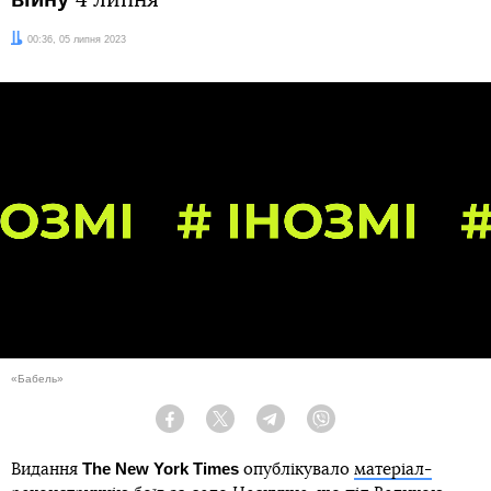
4 липня
Дата:
00:36, 05 липня 2023
«Бабель»
Facebook
Twitter
Telegram
Viber
The New York Times
Видання
опублікувало
матеріал-