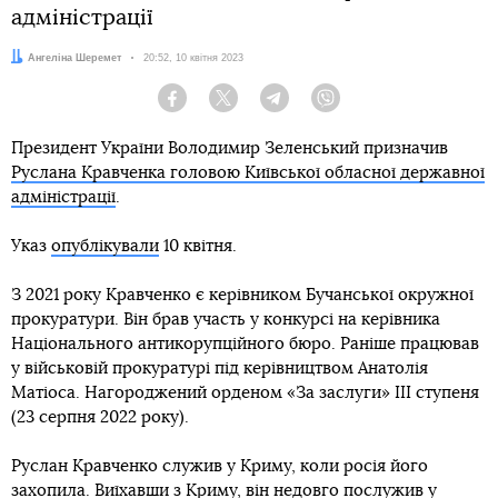
адміністрації
Автор:
Ангеліна Шеремет
Дата:
20:52, 10 квітня 2023
Facebook
Twitter
Telegram
Viber
Президент України Володимир Зеленський призначив
Руслана Кравченка головою Київської обласної державної
адміністрації
.
Указ
опублікували
10 квітня.
З 2021 року Кравченко є керівником Бучанської окружної
прокуратури. Він брав участь у конкурсі на керівника
Національного антикорупційного бюро. Раніше працював
у військовій прокуратурі під керівництвом Анатолія
Матіоса. Нагороджений орденом «За заслуги» III ступеня
(23 серпня 2022 року).
Руслан Кравченко служив у Криму, коли росія його
захопила. Виїхавши з Криму, він недовго послужив у