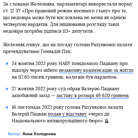
За словами Железняка, парламентарі використали норму
ст. 12 ЗУ «Про правовий режим воєнного стану» про те,
що недовіра може бути висловлена не менш як однією
четвертою нардепів. Для ініціювання розгляду такої
недовіри потрібні підписи 113+ депутатів..
Железняк очікує, що на посаду голови Рахункової палати
претендуватиме Геннадій Пліс.
24 жовтня 2022 року НАБУ повідомило Пацкану про
підозру через нібито
незаконну компенсацію за житло
на 117,65 тисячі гривень, коли він був нардепом.
27 жовтня 2022 року суд обрав Валерію Пацкану
запобіжний захід —
заставу в розмірі 49 620 гривень
.
16 листопада 2022 року голова Рахункової палати
Валерій Пацкан
подав у відставку
«через дії
Національного антикорупційного бюро».
Автор:
Анна Холоднова