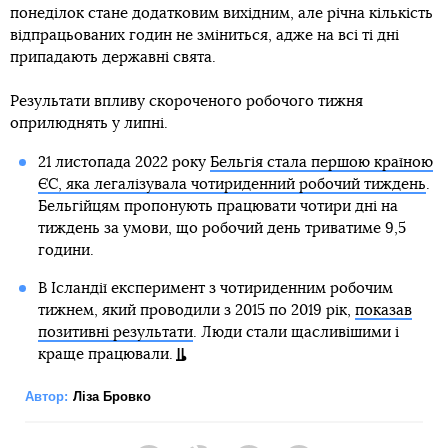
понеділок стане додатковим вихідним, але річна кількість
відпрацьованих годин не зміниться, адже на всі ті дні
припадають державні свята.
Результати впливу скороченого робочого тижня
оприлюднять у липні.
21 листопада 2022 року
Бельгія стала першою країною
ЄС, яка легалізувала чотириденний робочий тиждень
.
Бельгійцям пропонують працювати чотири дні на
тиждень за умови, що робочий день триватиме 9,5
години.
В Ісландії експеримент з чотириденним робочим
тижнем, який проводили з 2015 по 2019 рік,
показав
позитивні результати
. Люди стали щасливішими і
краще працювали.
Автор:
Ліза Бровко