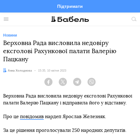
Підтримати
Facebook
Telegram
Twitter
Instagram
Меню
По
по
сай
Новини
Верховна Рада висловила недовіру
ексголові Рахункової палати Валерію
Пацкану
Автор:
Анна Холоднова
Дата:
15:35, 10 квітня 2023
Facebook
Twitter
Telegram
Viber
Верховна Рада висловила недовіру ексголові Рахункової
палати Валерію Пацкану і відправила його у відставку.
Про це
повідомив
нардеп Ярослав Железняк.
За це рішення проголосували 250 народних депутатів.