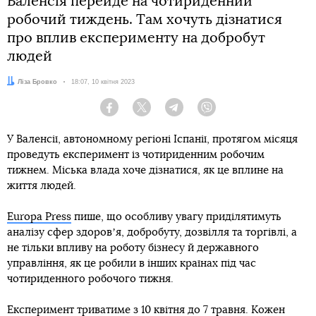
Валенсія перейде на чотириденний
робочий тиждень. Там хочуть дізнатися
про вплив експерименту на добробут
людей
Автор:
Ліза Бровко
Дата:
18:07, 10 квітня 2023
Facebook
Twitter
Telegram
Viber
У Валенсії, автономному регіоні Іспанії, протягом місяця
проведуть експеримент із чотириденним робочим
тижнем. Міська влада хоче дізнатися, як це вплине на
життя людей.
Europa Press
пише, що особливу увагу приділятимуть
аналізу сфер здоровʼя, добробуту, дозвілля та торгівлі, а
не тільки впливу на роботу бізнесу й державного
управління, як це робили в інших країнах під час
чотириденного робочого тижня.
Експеримент триватиме з 10 квітня до 7 травня. Кожен