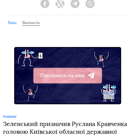
Facebook
Twitter
Telegram
Viber
Теги:
Валенсія
Підпишись на наш
Telegram
Новини
Зеленський призначив Руслана Кравченка
головою Київської обласної державної