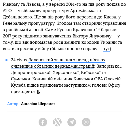
Рівному та Львові, а у вересні 2014-го на пів року поїхав до
АТО — у військову прокуратуру Артемівська та
Дебальцевого. Ще за пів року його перевели до Києва, у
Генеральну прокуратуру. Згодом там створили управління
з російської агресії. Саме Руслан Кравченко 14 березня
2017 року підписав звинувачення Віктору Януковичу — у
тому, що він допомагав росії змінити кордони України та
вести агресивну війну (більше про цю справу —
тут
).
24 січня
Зеленський звільнив з посад пʼятьох
очільників обласних держадміністрацій
: Запорізької,
Дніпропетровської, Херсонської, Київської та
Сумської. Колишній очільник Київської ОВА Олексій
Кулеба пішов працювати заступником голови Офісу
президента.
Автор:
Ангеліна Шеремет
Facebook
Twitter
Telegram
Viber