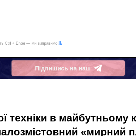
іть
Ctrl
+
Enter
— ми виправимо
Підпишись на наш
Telegram
ї техніки в майбутньому к
алозмістовний «мирний пл