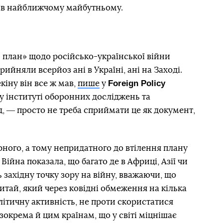
же в найближчому майбутньому.
 план» щодо російсько-української війни
рийняли всерйоз ані в Україні, ані на Заході.
Foreign Policy
іну він все ж мав,
пише
у
у інституті оборонних досліджень та
, ― просто не треба сприймати це як документ,
ного, а тому непридатного до втілення плану
Війна показала, що багато де в Африці, Азії чи
 західну точку зору на війну, вважаючи, що
итай, який через ковідні обмеження на кілька
ітичну активність, не проти скористатися
зокрема й цим країнам, що у світі міцнішає