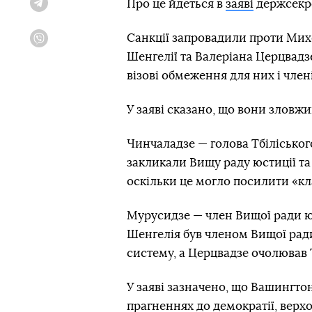
Про це йдеться в
заяві
держсекре
Telegram
Санкції запровадили проти Михе
Viber
Шенгелії та Валеріана Церцвадзе
візові обмеження для них і члені
У заяві сказано, що вони зловж
Чинчаладзе — голова Тбіліського
закликали Вищу раду юстиції та
оскільки це могло посилити «кл
Мурусидзе — член Вищої ради юст
Шенгелія був членом Вищої ради
систему, а Церцвадзе очолював 
У заяві зазначено, що Вашингтон
прагненнях до демократії, верхо