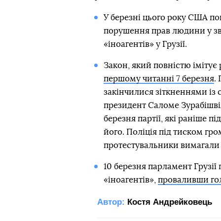
У березні цього року США по
порушення прав людини у зв
«іноагентів» у Грузії.
Закон, який повністю імітує
першому читанні 7 березня
.
закінчилися зіткненнями із
президент Саломе Зурабішві
березня партії, які раніше 
його. Поліція під тиском гр
протестувальники вимагал
10 березня парламент Грузії
«іноагентів»,
проваливши го
Автор:
Костя Андрейковець