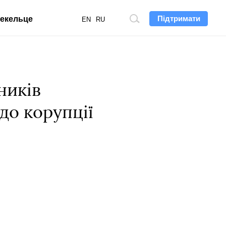
Підтримати
екельце
Пошук
EN
RU
по
сайту
ників
 до корупції