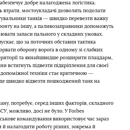
забезпечує добре налагоджена логістика.
ь втрати, мостоукладачі дозволять подолати
ртувальники танків ― швидко перевезти важку
фронту на іншу, а паливозаправники допоможуть
вати запаси пального у складних умовах.
ускає, що за поточних обставин тактика
рорвати оборону ворога в одному зі слабких
території та якнайшвидше розширити плацдарм,
ни встигнуть підвезти підкріплення для своєї
ь допоміжної техніки стає критичною ―
уде швидко відвезти пошкоджений танк на
лану, потребує, серед інших факторів, складного
СУ, можливо, досі не було. У Forbes
йськове командування використовує час зараз
и й налагодити роботу різних, зокрема й