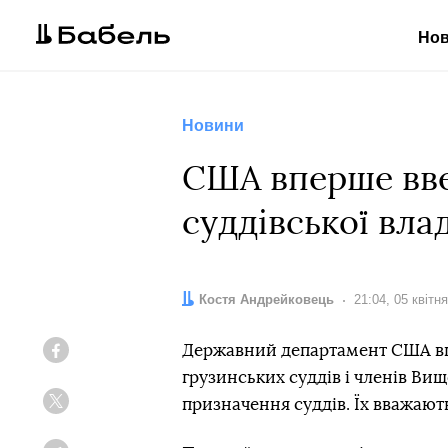
Но
Новини
США вперше вве
суддівської вла
Автор:
Костя Андрейковець
Дата:
21:04, 05 квітн
Державний департамент США вп
Facebook
грузинських суддів і членів Вищо
призначення суддів. Їх вважают
Twitter