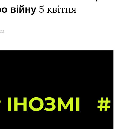
ро війну
5 квітня
023