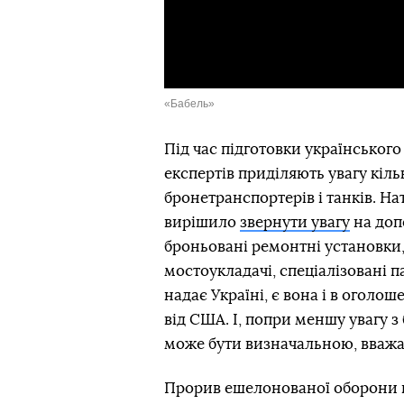
«Бабель»
Під час підготовки українського
експертів приділяють увагу кільк
бронетранспортерів і танків. Н
вирішило
звернути увагу
на доп
броньовані ремонтні установки,
мостоукладачі, спеціалізовані 
надає Україні, є вона і в оголо
від США. І, попри меншу увагу з
може бути визначальною, вважа
Прорив ешелонованої оборони п