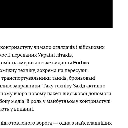
 контрнаступу чимало оглядачів і військових
ості переданих Україні літаків,
Forbes
атомість американське видання
оміжну техніку, зокрема на пересувні
 транспортувальники танків, броньовані
паливозаправники. Таку техніку Захід активно
шеному вчора новому пакеті військової допомоги
 боку медіа, її роль у майбутньому контрнаступі
ють у виданні.
ідготовленого ворога ― одна з найскладніших