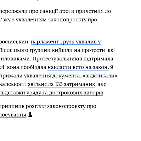
переджали про санкції проти причетних до
ʼзку з ухваленням законопроєкту про
 російський,
парламент Грузії ухвалив у
 Після цього грузини вийшли на протести, які
 силовиками. Протестувальників підтримала
лі, вона пообіцяла
накласти вето на закон
. 9
підтримали ухвалення документа, «відкликали»
омадськості
звільнила 133 затриманих
, але
и
відставки уряду та дострокових виборів
.
 припинив розгляд законопроєкту про
лосування
.