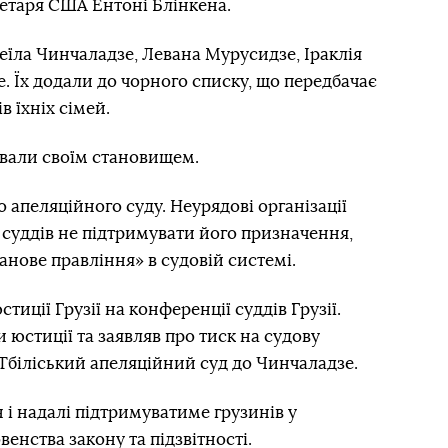
таря США Ентоні Блінкена.
їла Чинчаладзе, Левана Мурусидзе, Іраклія
. Їх додали до чорного списку, що передбачає
в їхніх сімей.
ивали своїм становищем.
 апеляційного суду. Неурядові організації
 суддів не підтримувати його призначення,
анове правління» в судовій системі.
иції Грузії на конференції суддів Грузії.
 юстиції та заявляв про тиск на судову
Тбіліський апеляційний суд до Чинчаладзе.
 і надалі підтримуватиме грузинів у
венства закону та підзвітності.