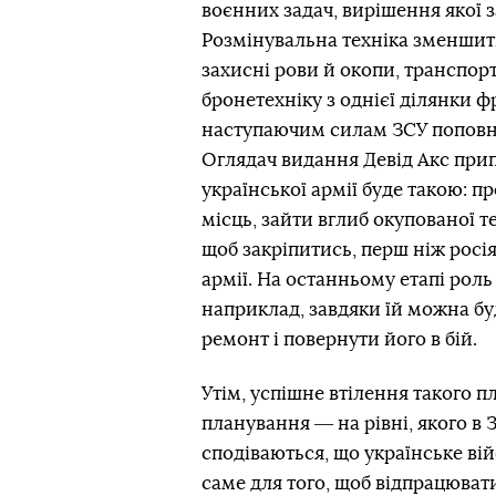
воєнних задач, вирішення якої 
Розмінувальна техніка зменшит
захисні рови й окопи, транспо
бронетехніку з однієї ділянки 
наступаючим силам ЗСУ поповню
Оглядач видання Девід Акс прип
української армії буде такою: п
місць, зайти вглиб окупованої 
щоб закріпитись, перш ніж росія
армії. На останньому етапі рол
наприклад, завдяки їй можна б
ремонт і повернути його в бій.
Утім, успішне втілення такого п
планування ― на рівні, якого в З
сподіваються, що українське ві
саме для того, щоб відпрацюват