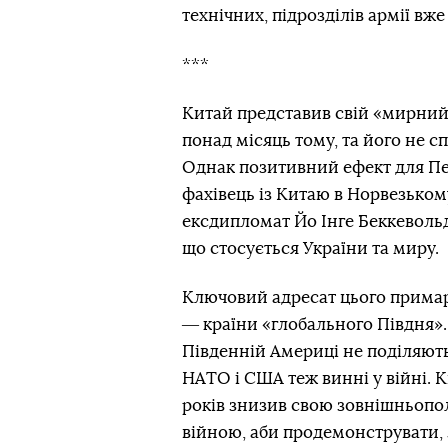
технічних, підрозділів армії в
***
Китай представив свій «мирний
понад місяць тому, та його не сп
Однак позитивний ефект для Пек
фахівець із Китаю в Норвезьком
ексдипломат Йо Інге Беккевольд
що стосується України та миру.
Ключовий адресат цього примар
― країни «глобального Півдня». 
Південній Америці не поділяють
НАТО і США теж винні у війні. К
років знизив свою зовнішньопол
війною, аби продемонструвати, 