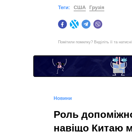
Теги:
США
Грузія
Facebook
Twitter
Telegram
Viber
Помітили помилку? Виділіть її та натисн
Новини
Роль допоміжно
навіщо Китаю м