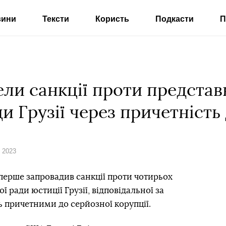
вини
Тексти
Користь
Подкасти
П
ли санкції проти представ
ди Грузії через причетність
я 2023
ерше запровадив санкції проти чотирьох
ї ради юстиції Грузії, відповідальної за
ь причетними до серйозної корупції.