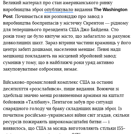
Великий матеріал про стан американського ринку
The Washington
виробництва зброї
опублікувало
видання
Post
. Починається він розповіддю про завод з
виробництва боєприпасів у містечку Скрентон ― рідному
для теперішнього президента США Джо Байдена. Сто
років тому це було квітуче місто, що забагатіло за рахунок
довколишніх шахт. Зараз вітрини частини крамниць у його
центрі забиті дошками, населення меншає. Певні надії
мешканці покладають на місцевий збройовий завод:
сумнівів у тому, що в найближчі роки уряд активно
закуповуватиме озброєння, немає.
Військово-промисловий комплекс США за останні
десятиліття «розслабився», пише видання. Воюючи зі
здебільш значно менш розвиненими арміями на кшталт
бойовиків «Талібану», Пентагон забув про ситуації
снарядного голоду чи браку складніших видів зброї. Із
початком російсько-української війни світ згадав, скільки
ресурсів пожирають широкомасштабні битви ― і
виявилось, що США за місяць виготовляють стільки 155-