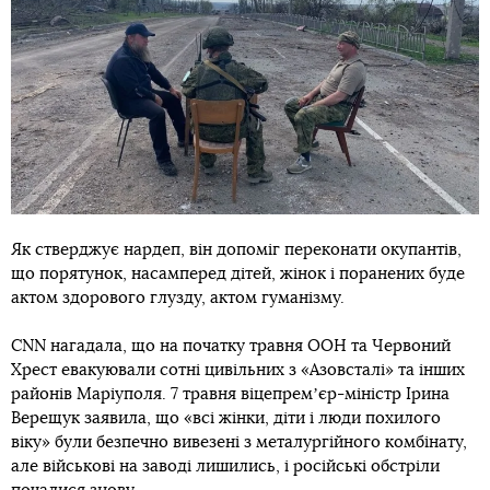
Як стверджує нардеп, він допоміг переконати окупантів,
що порятунок, насамперед дітей, жінок і поранених буде
актом здорового глузду, актом гуманізму.
CNN нагадала, що на початку травня ООН та Червоний
Хрест евакуювали сотні цивільних з «Азовсталі» та інших
районів Маріуполя. 7 травня віцепремʼєр-міністр Ірина
Верещук заявила, що «всі жінки, діти і люди похилого
віку» були безпечно вивезені з металургійного комбінату,
але військові на заводі лишились, і російські обстріли