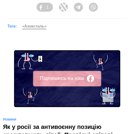
1
Facebook
Twitter
Telegram
Viber
Теги:
«Азовсталь»
Підпишись на наш
Facebook
Новини
Як у росії за антивоєнну позицію