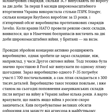
міліметрових снарядів, скільки ЗСУ випускають по ворогу
за дві доби. За перші 8 місяців широкомасштабного
вторгнення Україна використала стільки ПЗРК Stinger,
скільки концерн Raytheon виробляє за 13 років, і
п’ятирічний обсяг виробництва протитанкових снарядів
Javelin. Коли країни НАТО провели ревізію своїх складів,
виявилося, що в Німеччині боєприпасів вистачить на дві
доби широкомасштабної війни, у Британії ― на вісім.
Провідні збройові концерни активно розширюють
виробництво, однак зробити це зараз складніше, ніж,
наприклад, у часи Другої світової війни. Тоді техніка була
значно простішою й Ford міг випускати по одному літаку
щогодини. Зараз виробництво одного F-35 потребує
участі 1 700 постачальників, а сам літак складається з 300
тисяч деталей. Виробництво такої техніки повільне, і вже
станом на сьогодні поповнення американських складів
після витрат на війну в Україні займе кілька років. А варто
врахувати, що навіть якщо війна з росією скоро
закінчиться, Київ потребуватиме великих обсягів
озброєння для захисту від агресора в майбутньому.