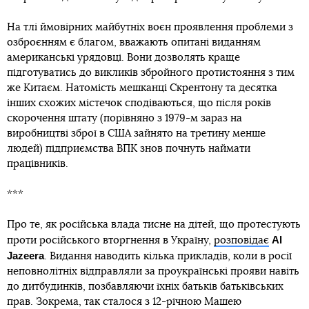
На тлі ймовірних майбутніх воєн проявлення проблеми з
озброєнням є благом, вважають опитані виданням
американські урядовці. Вони дозволять краще
підготуватись до викликів збройного протистояння з тим
же Китаєм. Натомість мешканці Скрентону та десятка
інших схожих містечок сподіваються, що після років
скорочення штату (порівняно з 1979-м зараз на
виробництві зброї в США зайнято на третину менше
людей) підприємства ВПК знов почнуть наймати
працівників.
***
Про те, як російська влада тисне на дітей, що протестують
Al
проти російського вторгнення в Україну,
розповідає
Jazeera
. Видання наводить кілька прикладів, коли в росії
неповнолітніх відправляли за проукраїнські прояви навіть
до дитбудинків, позбавляючи їхніх батьків батьківських
прав. Зокрема, так сталося з 12-річною Машею