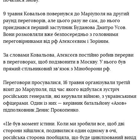
почалися знову.
9 травня Ковальов повернувся до Маріуполя на другий
раунд переговорів, але цього разу не сам, до нього
приєднався перший заступник Буданова Дмитро Усов.
Вони розмовляли вже безпосередньо з головними
переговірниками від рф Алєксєєвим і Зоріним.
За словами Ковальова, Алєксєєв постійно робив перерви
в переговорах, щоб подзвонити в Москву. У нього був
прямий стільниковий звʼязок з Міноборони рф.
Переговори просувалися, 16 травня організували третій
візит до Маріуполя, під час якого відбулася зустріч
російських генералів, які керували війною, з українськими
офіцерами. Один із них — керівник батальйону «Азов»
підполковник Денис Прокопенко.
«Це був момент істини. Коли ми зробили все, щоб дві
сторони зійшлися, подивилися один одному в очі,
російська сторона пообіцяла, що буде цивілізований вихід