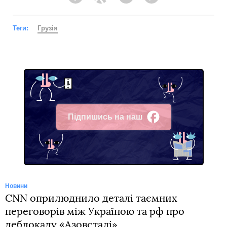
Facebook
Twitter
Telegram
Viber
Теги:
Грузія
Підпишись на наш
Facebook
Новини
CNN оприлюднило деталі таємних
переговорів між Україною та рф про
деблокаду «Азовсталі»