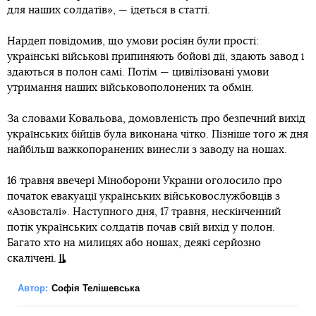
для наших солдатів», — ідеться в статті.
Нардеп повідомив, що умови росіян були прості:
українські військові припиняють бойові дії, здають завод і
здаються в полон самі. Потім — цивілізовані умови
утримання наших військовополонених та обмін.
За словами Ковальова, домовленість про безпечний вихід
українських бійців була виконана чітко. Пізніше того ж дня
найбільш важкопоранених винесли з заводу на ношах.
16 травня ввечері Міноборони України оголосило про
початок евакуації українських військовослужбовців з
«Азовсталі». Наступного дня, 17 травня, нескінченний
потік українських солдатів почав свій вихід у полон.
Багато хто на милицях або ношах, деякі серйозно
скалічені.
Автор:
Софія Телішевська