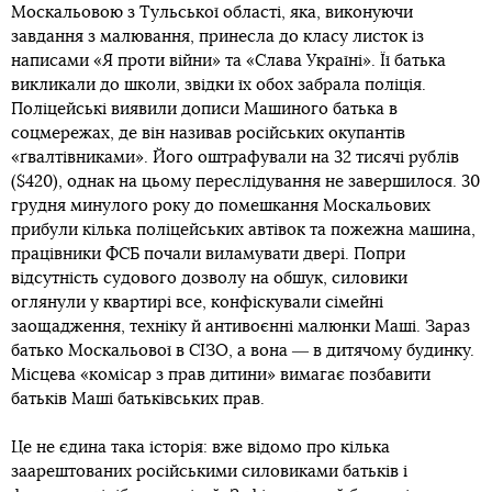
Москальовою з Тульської області, яка, виконуючи
завдання з малювання, принесла до класу листок із
написами «Я проти війни» та «Слава Україні». Її батька
викликали до школи, звідки їх обох забрала поліція.
Поліцейські виявили дописи Машиного батька в
соцмережах, де він називав російських окупантів
«ґвалтівниками». Його оштрафували на 32 тисячі рублів
($420), однак на цьому переслідування не завершилося. 30
грудня минулого року до помешкання Москальових
прибули кілька поліцейських автівок та пожежна машина,
працівники ФСБ почали виламувати двері. Попри
відсутність судового дозволу на обшук, силовики
оглянули у квартирі все, конфіскували сімейні
заощадження, техніку й антивоєнні малюнки Маші. Зараз
батько Москальової в СІЗО, а вона ― в дитячому будинку.
Місцева «комісар з прав дитини» вимагає позбавити
батьків Маші батьківських прав.
Це не єдина така історія: вже відомо про кілька
заарештованих російськими силовиками батьків і