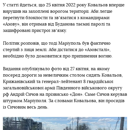
У статті йдеться, що 25 квітня 2022 року Ковальов вперше
вирушив на захоплені ворогом території. Аби легше
перетнути блокпости та звʼязатися з командирами
«Азову», він отримав від Буданова таємні паролі та
зашифровані пристрої звʼязку.
Політик розповів, що тоді Маріуполь був фактично
стертий з лиця землі. Аби дістатися до «Азовсталі»,
необхідно було домовитися про припинення вогню.
Видання опублікувало фото від 27 квітня, на якому
посеред дороги за невеличким столом сидять Ковальов,
Крижанівський та генерал-лейтенант 8 гвардійської
загальновійськової армії Південного військового округу
рф Андрій Сичов на прізвисько «Дон». Саме Сичов керував
штурмом Маріуполя. За словами Ковальова, він просидів
із Сичовим весь день.