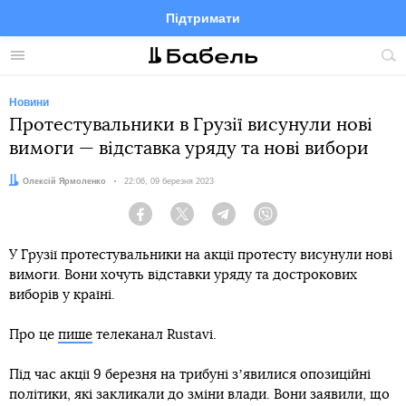
Підтримати
Facebook
Telegram
Twitter
Instagram
Меню
По
по
сай
Новини
Протестувальники в Грузії висунули нові
вимоги — відставка уряду та нові вибори
Автор:
Олексій Ярмоленко
Дата:
22:06, 09 березня 2023
Facebook
Twitter
Telegram
Viber
У Грузії протестувальники на акції протесту висунули нові
вимоги. Вони хочуть відставки уряду та дострокових
виборів у країні.
Про це
пише
телеканал Rustavi.
Під час акції 9 березня на трибуні зʼявилися опозиційні
політики, які закликали до зміни влади. Вони заявили, що