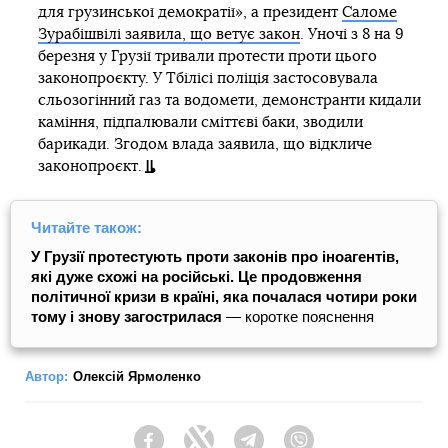
для грузинської демократії», а президент
Саломе
Зурабішвілі заявила, що ветує закон
. Уночі з 8 на 9
березня у Грузії тривали протести проти цього
законопроєкту. У Тбілісі поліція застосовувала
сльозогінний газ та водомети, демонстранти кидали
каміння, підпалювали сміттєві баки, зводили
барикади. Згодом влада заявила, що відкличе
законопроєкт.
Читайте також:
У Грузії протестують проти законів про іноагентів,
які дуже схожі на російські. Це продовження
політичної кризи в країні, яка почалася чотири роки
тому і знову загострилася
— коротке пояснення
Автор:
Олексій Ярмоленко