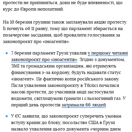
протести не припиняться, доки не буде впевненості, що
курс до Європи непохитний.
На 10 березня грузини також запланували акцію протесту.
Її почнуть об 11 ранку, тому що парламент збирається на
позачергове засідання, щоб провалити голосування за
законопроєкт про «іноагентів».
7 березня парламент Грузії ухвалив
у першому читанні
законопроєкт про «іноагентів»
. Згідно з документом,
ЗМІ та громадським організаціям, які отримують
фінансування з-за кордону, будуть надавати статус
«іноагент». Це фактично копія російського закону.
Після ухвалення законопроєкту в Тбілісі почалися
масові протести, до учасників акції застосували
водомети, світлошумові гранати і сльозогінний газ. У
перший день протестів
затримали 66 людей
.
У ЄС заявили, що законопроєкт суперечить умовам
вступу країни до блоку, посольство США в Грузії
назвало ухвалення цього документа «чорним днем