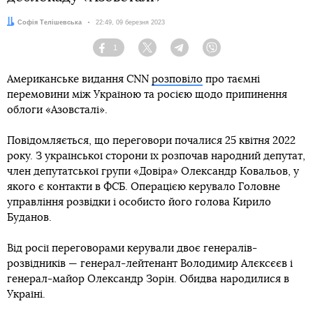
Автор:
Софія Телішевська
Дата:
22:49, 09 березня 2023
1
Facebook
Twitter
Telegram
Viber
Американське видання CNN
розповіло
про таємні
перемовини між Україною та росією щодо припинення
облоги «Азовсталі».
Повідомляється, що переговори почалися 25 квітня 2022
року. З української сторони їх розпочав народний депутат,
член депутатської групи «Довіра» Олександр Ковальов, у
якого є контакти в ФСБ. Операцією керувало Головне
управління розвідки і особисто його голова Кирило
Буданов.
Від росії переговорами керували двоє генералів-
розвідників — генерал-лейтенант Володимир Алєксєєв і
генерал-майор Олександр Зорін. Обидва народилися в
Україні.