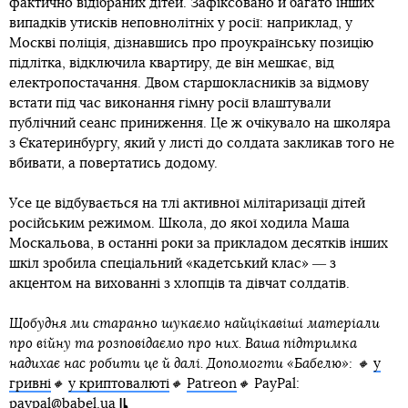
фактично відібраних дітей. Зафіксовано й багато інших
випадків утисків неповнолітніх у росії: наприклад, у
Москві поліція, дізнавшись про проукраїнську позицію
підлітка, відключила квартиру, де він мешкає, від
електропостачання. Двом старшокласників за відмову
встати під час виконання гімну росії влаштували
публічний сеанс приниження. Це ж очікувало на школяра
з Єкатеринбургу, який у листі до солдата закликав того не
вбивати, а повертатись додому.
Усе це відбувається на тлі активної мілітаризації дітей
російським режимом. Школа, до якої ходила Маша
Москальова, в останні роки за прикладом десятків інших
шкіл зробила спеціальний «кадетський клас» ― з
акцентом на вихованні з хлопців та дівчат солдатів.
Щобудня ми старанно шукаємо найцікавіші матеріали
про війну та розповідаємо про них. Ваша підтримка
надихає нас робити це й далі. Допомогти «Бабелю»: 🔸
у
гривні
🔸
у криптовалюті
🔸
Patreon
🔸
PayPal:
paypal@babel.ua