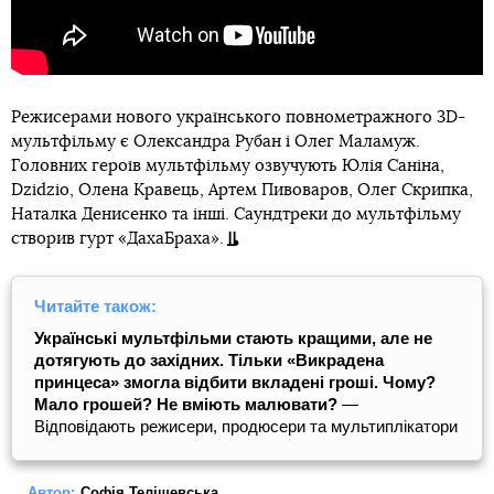
Режисерами нового українського повнометражного 3D-
мультфільму є Олександра Рубан і Олег Маламуж.
Головних героїв мультфільму озвучують Юлія Саніна,
Dzidzio, Олена Кравець, Артем Пивоваров, Олег Скрипка,
Наталка Денисенко та інші. Саундтреки до мультфільму
створив гурт «ДахаБраха».
Читайте також:
Українські мультфільми стають кращими, але не
дотягують до західних. Тільки «Викрадена
принцеса» змогла відбити вкладені гроші. Чому?
Мало грошей? Не вміють малювати?
—
Відповідають режисери, продюсери та мультиплікатори
Автор:
Софія Телішевська