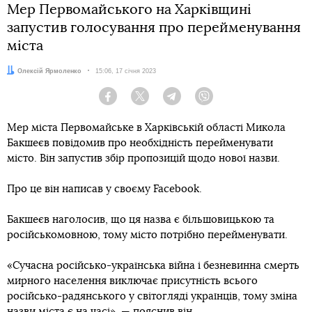
Мер Первомайського на Харківщині
запустив голосування про перейменування
міста
Автор:
Олексій Ярмоленко
Дата:
15:06, 17 січня 2023
Facebook
Twitter
Telegram
Viber
Мер міста Первомайське в Харківській області Микола
Бакшеєв повідомив про необхідність перейменувати
місто. Він запустив збір пропозицій щодо нової назви.
Про це він написав у своєму Facebook.
Бакшеєв наголосив, що ця назва є більшовицькою та
російськомовною, тому місто потрібно перейменувати.
«Сучасна російсько-українська війна і безневинна смерть
мирного населення виключає присутність всього
російсько-радянського у світогляді українців, тому зміна
назви міста є на часі», — пояснив він.