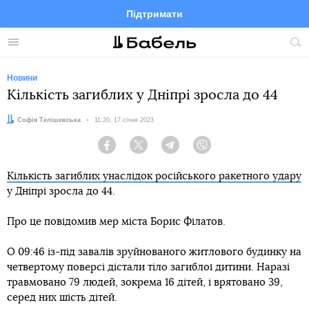
Підтримати
Facebook
Telegram
Twitter
Instagram
Меню
По
по
сай
Новини
Кількість загиблих у Дніпрі зросла до 44
Автор:
Софія Телішевська
Дата:
11:20, 17 січня 2023
Facebook
Twitter
Telegram
Viber
Кількість загиблих унаслідок російського ракетного удару
у Дніпрі зросла до 44.
Про це повідомив мер міста Борис Філатов.
О 09:46 із-під завалів зруйнованого житлового будинку на
четвертому поверсі дістали тіло загиблої дитини. Наразі
травмовано 79 людей, зокрема 16 дітей, і врятовано 39,
серед них шість дітей.