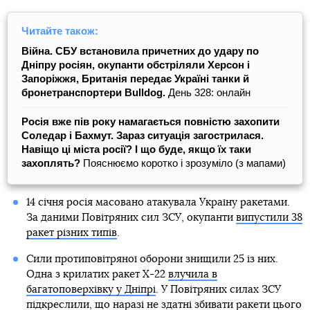
Читайте також:
Війна. СБУ встановила причетних до удару по
Дніпру росіян, окупанти обстріляли Херсон і
Запоріжжя, Британія передає Україні танки й
бронетранспортери Bulldog.
День 328: онлайн
Росія вже пів року намагається повністю захопити
Соледар і Бахмут. Зараз ситуація загострилася.
Навіщо ці міста росії? І що буде, якщо їх таки
захоплять?
Пояснюємо коротко і зрозуміло (з мапами)
14 січня росія масовано атакувала Україну ракетами.
За даними Повітряних сил ЗСУ, окупанти
випустили 38
ракет різних типів
.
Сили протиповітряної оборони знищили 25 із них.
Одна з крилатих ракет Х-22
влучила в
багатоповерхівку у Дніпрі
. У Повітряних силах ЗСУ
підкреслили, що наразі не здатні збивати ракети цього