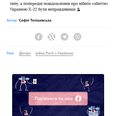
типу, а попередні повідомлення про нібито «збиття»
Україною Х-22 були неправдивими.
Автор:
Софія Телішевська
Facebook
Twitter
Telegram
Viber
Теги:
Дніпро
війна Росії з Україною
Підпишись на наш
Facebook