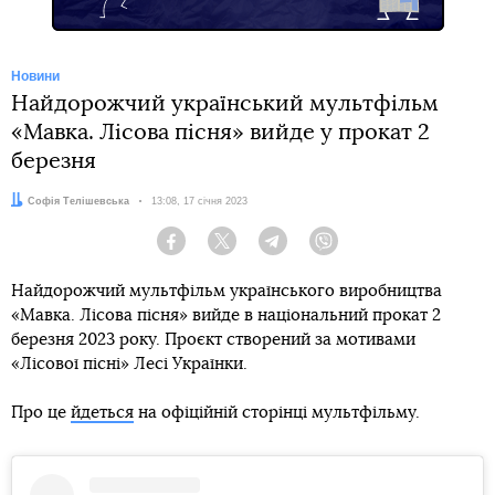
Новини
Найдорожчий український мультфільм
«Мавка. Лісова пісня» вийде у прокат 2
березня
Автор:
Софія Телішевська
Дата:
13:08, 17 січня 2023
Facebook
Twitter
Telegram
Viber
Найдорожчий мультфільм українського виробництва
«Мавка. Лісова пісня» вийде в національний прокат 2
березня 2023 року. Проєкт створений за мотивами
«Лісової пісні» Лесі Українки.
Про це
йдеться
на офіційній сторінці мультфільму.