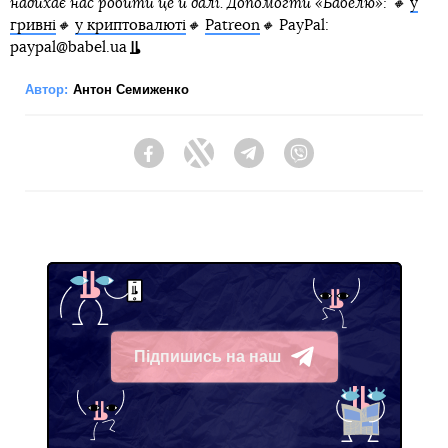
надихає нас робити це й далі. Допомогти «Бабелю»: 🔸
у
гривні
🔸
у криптовалюті
🔸
Patreon
🔸
PayPal:
paypal@babel.ua
Автор:
Антон Семиженко
Facebook
Twitter
Telegram
Viber
Підпишись на наш
Telegram