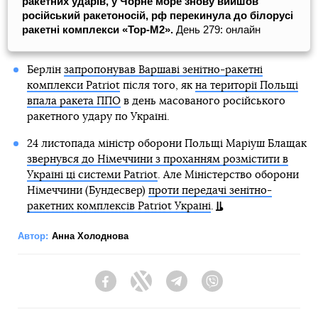
ракетних ударів, у Чорне море знову вийшов
російський ракетоносій, рф перекинула до білорусі
ракетні комплекси «Тор-М2».
День 279: онлайн
Берлін
запропонував Варшаві зенітно-ракетні
комплекси Patriot
після того, як
на території Польщі
впала ракета ППО
в день масованого російського
ракетного удару по Україні.
24 листопада міністр оборони Польщі Маріуш Блащак
звернувся до Німеччини з проханням розмістити в
Україні ці системи Patriot
. Але Міністерство оборони
Німеччини (Бундесвер)
проти передачі зенітно-
ракетних комплексів Patriot Україні
.
Автор:
Анна Холоднова
Facebook
Twitter
Telegram
Viber