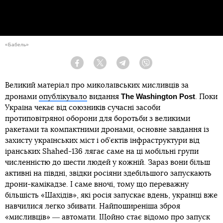
«Бабель»
Facebook
Twitter
Telegram
Viber
Великий матеріал про миколаївських мисливців за
The Washington Post
дронами
опублікувало
видання
. Поки
Україна чекає від союзників сучасні засоби
протиповітряної оборони для боротьби з великими
ракетами та компактними дронами, основне завдання із
захисту українських міст і об’єктів інфраструктури від
іранських Shahed-136 лягає саме на ці мобільні групи
численністю до шести людей у кожній. Зараз вони більш
активні на півдні, звідки росіяни здебільшого запускають
дрони-камікадзе. І саме вночі, тому що переважну
більшість «Шахідів», які росія запускає вдень, українці вже
навчилися легко збивати. Найпоширеніша зброя
«мисливців» ― автомати. Щойно стає відомо про запуск