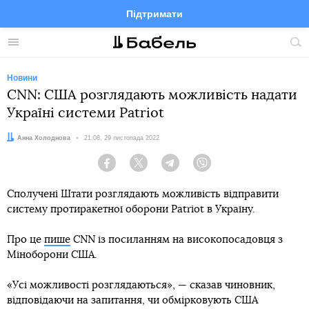
Підтримати
Facebook
Telegram
Twitter
Instagram
Меню
По
по
сай
Новини
CNN: США розглядають можливість надати
Україні системи Patriot
Автор:
Анна Холоднова
Дата:
21:08, 29 листопада 2022
Facebook
Twitter
Telegram
Viber
Сполучені Штати розглядають можливість відправити
систему протиракетної оборони Patriot в Україну.
Про це
пише
CNN із посиланням на високопосадовця з
Міноборони США.
«Усі можливості розглядаються», — сказав чиновник,
відповідаючи на запитання, чи обмірковують США