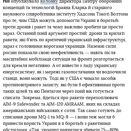
Hill
опублікувало
колонку
директора Центру оборонних
концепцій та технологій Браяна Кларка й старшого
наукового співробітника інституту Хадсона Тімоті Волтона
про те, чим США можуть допомогти Україні в боротьбі
проти дронів і ракет та чому важливо зробити це просто
зараз. Останній їхній аргумент простий: дрони та крилаті
ракети, які б’ють по критичній українській інфраструктурі,
зараз є головними ворогами українців. Наземні сили
росіян показали свою неефективність ― навіть після
масштабної мобілізації ситуація на фронті розгортається
для кремля негативно. А от вивести з ладу українську
енергосистему, як і мережі газопостачання чи водоочисні
станції, вони можуть. Тоді як у США є чимало засобів
протиповітряного захисту, які були б ефективними проти
таких цілей та які Пентагон через їхній вік готується
списати. Зокрема, йдеться про ракети-перехоплювачі
AIM-9 Sidewinder та AIM-120 AMRAAM, яких на складах
американських військових є сотні. Так само готують до
списання дрони MQ-1 та MQ-9 ― і вони теж могли б
принести користь Україні в її боротьбі з ракетними
обстрілами. «Так, українці навчилися збивати 75―80%