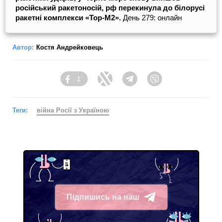
російський ракетоносій, рф перекинула до білорусі
ракетні комплекси «Тор-М2».
День 279: онлайн
Автор:
Костя Андрейковець
1
Facebook
Twitter
Telegram
Viber
Теги:
війна Росії з Україною
Підпишись на наш
Telegram