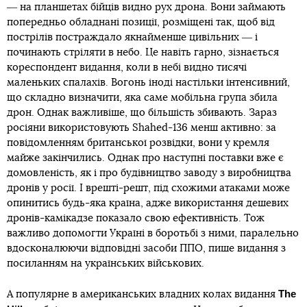
― на планшетах бійців видно рух дрона. Вони займають
попередньо обладнані позиції, розміщені так, щоб від
пострілів постраждало якнайменше цивільних ― і
починають стріляти в небо. Це навіть гарно, зізнається
кореспондент видання, коли в небі видно тисячі
маленьких спалахів. Вогонь іноді настільки інтенсивний,
що складно визначити, яка саме мобільна група збила
дрон. Однак важливіше, що більшість збивають. Зараз
росіяни використовують Shahed-136 менш активно: за
повідомленням британської розвідки, вони у кремля
майже закінчились. Однак про наступні поставки вже є
домовленість, як і про будівництво заводу з виробництва
дронів у росії. І врешті-решт, під схожими атаками може
опинитись будь-яка країна, адже використання дешевих
дронів-камікадзе показало свою ефективність. Тож
важливо допомогти Україні в боротьбі з ними, паралельно
вдосконалюючи відповідні засоби ППО, пише видання з
посиланням на українських військових.
The
А популярне в американських владних колах видання