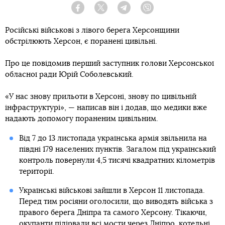
Facebook
Twitter
Telegram
Viber
Російські військові з лівого берега Херсонщини
обстрілюють Херсон, є поранені цивільні.
Про це повідомив перший заступник голови Херсонської
обласної ради Юрій Соболевський.
«У нас знову прильоти в Херсоні, знову по цивільній
інфраструктурі», — написав він і додав, що медики вже
надають допомогу пораненим цивільним.
Від 7 до 13 листопада українська армія звільнила на
півдні 179 населених пунктів. Загалом під український
контроль повернули 4,5 тисячі квадратних кілометрів
території.
Українські військові зайшли в Херсон 11 листопада.
Перед тим росіяни оголосили, що виводять війська з
правого берега Дніпра та самого Херсону. Тікаючи,
окупанти
підірвали всі мости через Дніпро
, котельні,