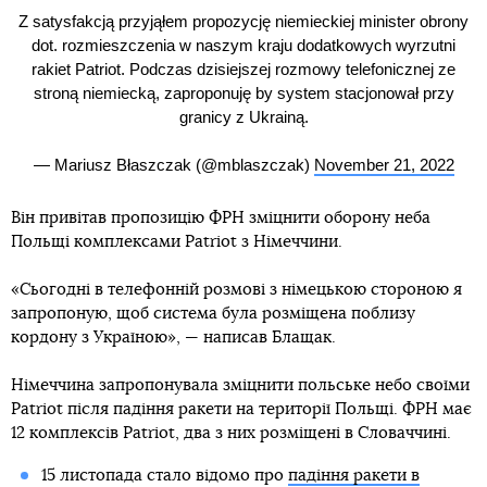
Z satysfakcją przyjąłem propozycję niemieckiej minister obrony
dot. rozmieszczenia w naszym kraju dodatkowych wyrzutni
rakiet Patriot. Podczas dzisiejszej rozmowy telefonicznej ze
stroną niemiecką, zaproponuję by system stacjonował przy
granicy z Ukrainą.
— Mariusz Błaszczak (@mblaszczak)
November 21, 2022
Він привітав пропозицію ФРН зміцнити оборону неба
Польщі комплексами Patriot з Німеччини.
«Сьогодні в телефонній розмові з німецькою стороною я
запропоную, щоб система була розміщена поблизу
кордону з Україною», — написав Блащак.
Німеччина запропонувала зміцнити польське небо своїми
Patriot після падіння ракети на території Польщі. ФРН має
12 комплексів Patriot, два з них розміщені в Словаччині.
15 листопада стало відомо про
падіння ракети в