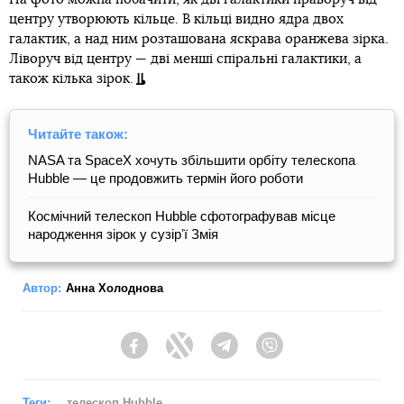
центру утворюють кільце. В кільці видно ядра двох
галактик, а над ним розташована яскрава оранжева зірка.
Ліворуч від центру — дві менші спіральні галактики, а
також кілька зірок.
Читайте також:
NASA та SpaceX хочуть збільшити орбіту телескопа
Hubble — це продовжить термін його роботи
Космічний телескоп Hubble сфотографував місце
народження зірок у сузірʼї Змія
Автор:
Анна Холоднова
Facebook
Twitter
Telegram
Viber
Теги:
телескоп Hubble