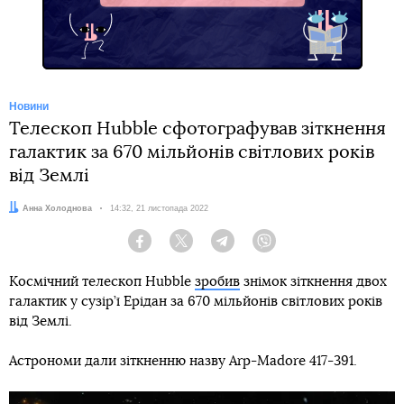
Новини
Телескоп Hubble сфотографував зіткнення
галактик за 670 мільйонів світлових років
від Землі
Автор:
Анна Холоднова
Дата:
14:32, 21 листопада 2022
Facebook
Twitter
Telegram
Viber
Космічний телескоп Hubble
зробив
знімок зіткнення двох
галактик у сузір’ї Ерідан за 670 мільйонів світлових років
від Землі.
Астрономи дали зіткненню назву Arp-Madore 417-391.