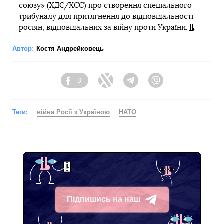
союзу» (ХДС/ХСС) про створення спеціального
трибуналу для притягнення до відповідальності
росіян, відповідальних за війну проти України.
Автор:
Костя Андрейковець
3
Facebook
Twitter
Telegram
Viber
Теги:
війна Росії з Україною
НАТО
Підпишись на наш
Telegram