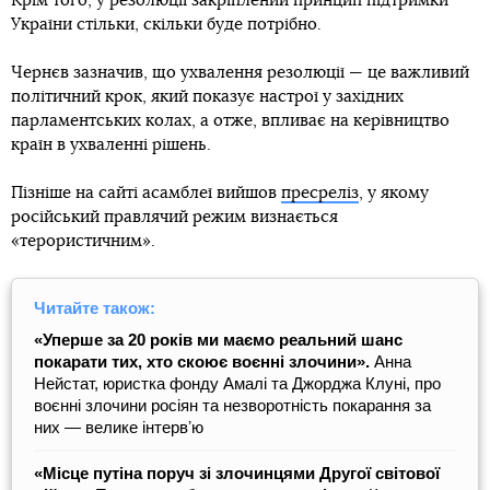
Крім того, у резолюції закріплений принцип підтримки
України стільки, скільки буде потрібно.
Чернєв зазначив, що ухвалення резолюції — це важливий
політичний крок, який показує настрої у західних
парламентських колах, а отже, впливає на керівництво
країн в ухваленні рішень.
Пізніше на сайті асамблеї вийшов
пресреліз
, у якому
російський правлячий режим визнається
«терористичним».
Читайте також:
«Уперше за 20 років ми маємо реальний шанс
покарати тих, хто скоює воєнні злочини».
Анна
Нейстат, юристка фонду Амалі та Джорджа Клуні, про
воєнні злочини росіян та незворотність покарання за
них — велике інтервʼю
«Місце путіна поруч зі злочинцями Другої світової