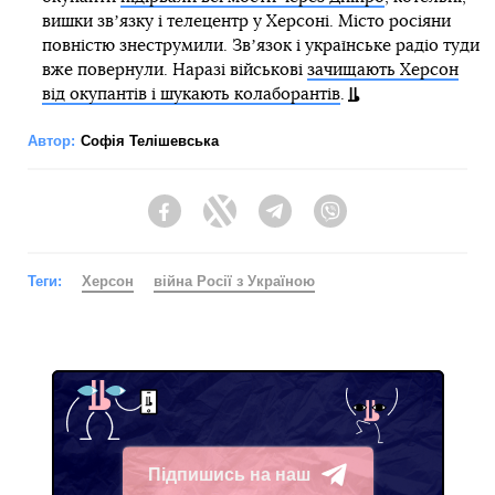
вишки звʼязку і телецентр у Херсоні. Місто росіяни
повністю знеструмили. Звʼязок і українське радіо туди
вже повернули. Наразі військові
зачищають Херсон
від окупантів і шукають колаборантів
.
Автор:
Софія Телішевська
Facebook
Twitter
Telegram
Viber
Теги:
Херсон
війна Росії з Україною
Підпишись на наш
Telegram