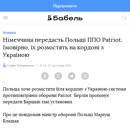
Підтримати
Facebook
Telegram
Twitter
Instagram
Меню
По
по
сай
Новини
Німеччина передасть Польщі ППО Patriot.
Імовірно, їх розмістять на кордоні з
Україною
Автор:
Софія Телішевська
Дата:
11:14, 21 листопада 2022
Facebook
Twitter
Telegram
Viber
Польща хоче розмістити біля кордону з Україною системи
протиповітряної оборони Patriot. Берлін пропонує
передати Варшаві такі установки.
Про це повідомив міністр оборони Польщі Маріуш
Блащак.