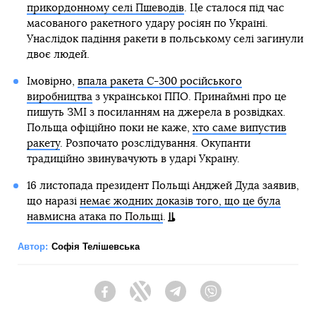
прикордонному селі Пшеводів
. Це сталося під час
масованого ракетного удару росіян по Україні.
Унаслідок падіння ракети в польському селі загинули
двоє людей.
Імовірно,
впала ракета С-300 російського
виробництва
з української ППО. Принаймні про це
пишуть ЗМІ з посиланням на джерела в розвідках.
Польща офіційно поки не каже,
хто саме випустив
ракету
. Розпочато розслідування. Окупанти
традиційно звинувачують в ударі Україну.
16 листопада президент Польщі Анджей Дуда заявив,
що наразі
немає жодних доказів того, що це була
навмисна атака по Польщі
.
Автор:
Софія Телішевська
Facebook
Twitter
Telegram
Viber