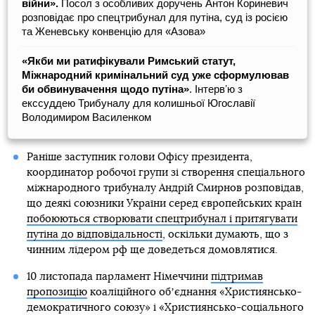
війни».
Посол з особливих доручень Антон Кориневич
розповідає про спецтрибунал для путіна, суд із росією
та Женевську конвенцію для «Азова»
«Якби ми ратифікували Римський статут,
Міжнародний кримінальний суд уже сформулював
би обвинувачення щодо путіна»
. Інтервʼю з
екссуддею Трибуналу для колишньої Югославії
Володимиром Василенком
Раніше заступник голови Офісу президента,
координатор робочої групи зі створення спеціального
міжнародного трибуналу Андрій Смирнов розповідав,
що деякі союзники України серед європейських країн
побоюються створювати спецтрибунал і притягувати
путіна до відповідальності
, оскільки думають, що з
чинним лідером рф ще доведеться домовлятися.
10 листопада парламент Німеччини
підтримав
пропозицію
коаліційного обʼєднання «Християнсько-
демократичного союзу» і «Християнсько-соціального