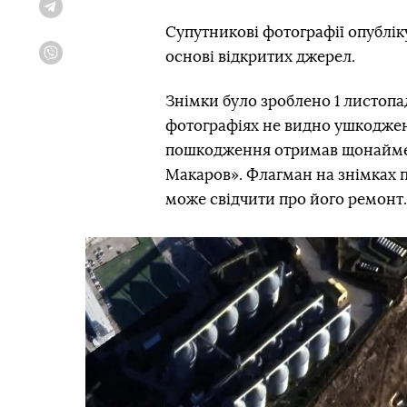
Telegram
Супутникові фотографії опубліку
основі відкритих джерел.
Viber
Знімки було зроблено 1 листопад
фотографіях не видно ушкоджень
пошкодження отримав щонайме
Макаров». Флагман на знімках 
може свідчити про його ремонт.