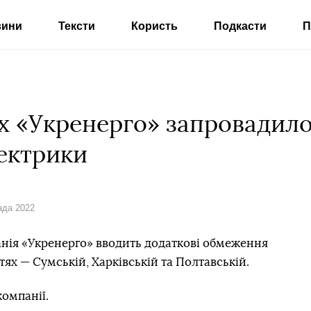
вини
Тексти
Користь
Подкасти
П
ях «Укренерго» запровадило
ектрики
ада 2022
нія «Укренерго» вводить додаткові обмеження
ях — Сумській, Харківській та Полтавській.
омпанії.