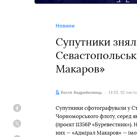
Новини
Супутники знял
Севастопольські
Макаров»
Автор:
Костя Андрейковець
Дата:
14:03, 02 лист
Супутники сфотографували у Стр
Facebook
Чорноморського флоту, серед я
(проєкт 11356Р «Буревестник»). 
Twitter
них — «Адмірал Макаров» — імо