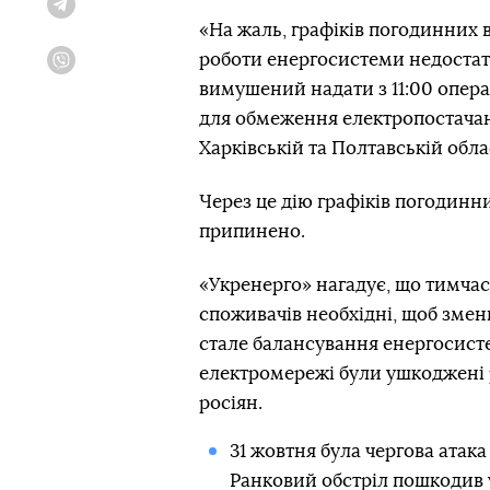
Telegram
«На жаль, графіків погодинних 
роботи енергосистеми недостат
Viber
вимушений надати з 11:00 опера
для обмеження електропостачанн
Харківській та Полтавській обла
Через це дію графіків погодинн
припинено.
«Укренерго» нагадує, що тимчас
споживачів необхідні, щоб зме
стале балансування енергосисте
електромережі були ушкоджені 
росіян.
31 жовтня була чергова атака
Ранковий
обстріл пошкодив у