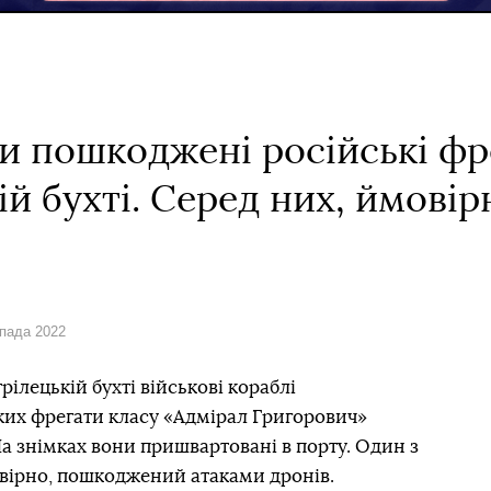
и пошкоджені російські фр
й бухті. Серед них, ймовір
опада 2022
ілецькій бухті військові кораблі
ких фрегати класу «Адмірал Григорович»
На знімках вони пришвартовані в порту. Один з
вірно, пошкоджений атаками дронів.