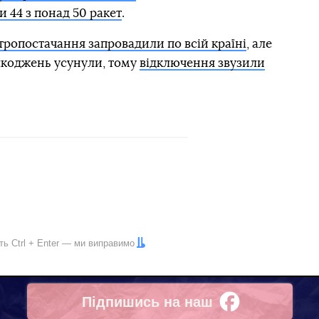
и 44 з понад 50 ракет
.
ропостачання запровадили по всій країні
, але
шкоджень усунули, тому
відключення звузили
іть
Ctrl
+
Enter
— ми виправимо
Підпишись на наш
Facebook