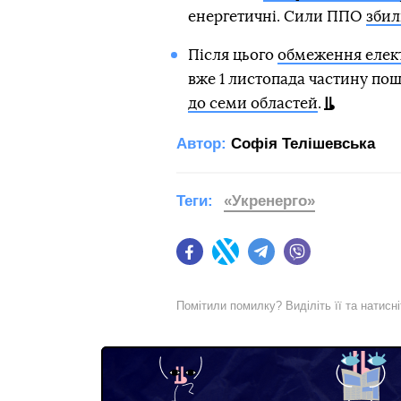
енергетичні. Сили ППО
збил
Після цього
обмеження елект
вже 1 листопада частину по
до семи областей
.
Автор:
Софія Телішевська
Теги:
«Укренерго»
Facebook
Twitter
Telegram
Viber
Помітили помилку? Виділіть її та натисн