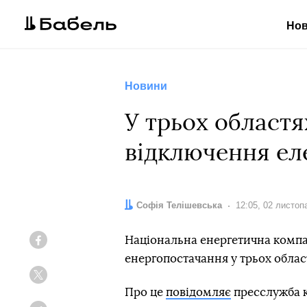
Но
Новини
У трьох област
відключення ел
Автор:
Софія Телішевська
Дата:
12:05, 02 листоп
Національна енергетична компа
Facebook
енергопостачання у трьох област
Twitter
Про це
повідомляє
пресслужба к