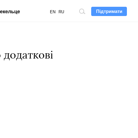
Підтримати
екельце
Пошук
EN
RU
по
сайту
 додаткові