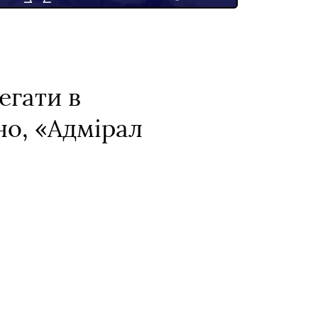
егати в
но, «Адмірал