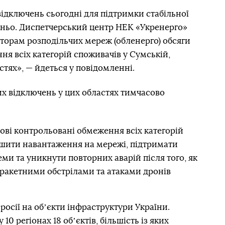
відключень сьогодні для підтримки стабільної
ньо. Диспетчерський центр НЕК «Укренерго»
торам розподільчих мереж (обленерго) обсяги
я всіх категорій споживачів у Сумській,
стях», — йдеться у повідомленні.
их відключень у цих областях тимчасово
ові контрольовані обмеження всіх категорій
ншити навантаження на мережі, підтримати
ми та уникнути повторних аварій після того, як
ракетними обстрілами та атаками дронів
 росії на обʼєкти інфраструктури України.
 10 регіонах 18 обʼєктів
, більшість із яких