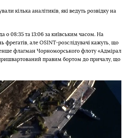
вали кілька аналітиків, які ведуть розвідку на
а о 08:35 та 13:06 за київським часом. На
 фрегатів, але OSINT-розслідувачі кажуть, що
нше флагман Чорноморського флоту «Адмірал
пришвартований правим бортом до причалу, що