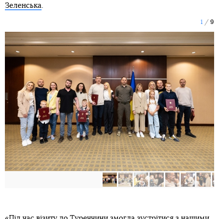
Зеленська
.
1
9
«Під час візиту до Туреччини змогла зустрітися з нашими