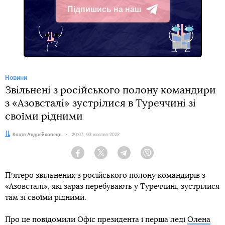
Підпишись на наш
Telegram
Новини
Звільнені з російського полону командири
з «Азовсталі» зустрілися в Туреччині зі
своїми рідними
Автор:
Костя Андрейковець
Дата:
20:07, 03 жовтня 2022
Facebook
Twitter
Telegram
Viber
Пʼятеро звільнених з російського полону командирів з
«Азовсталі», які зараз перебувають у Туреччині, зустрілися
там зі своїми рідними.
Про це повідомили Офіс президента і перша леді
Олена