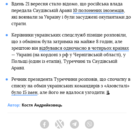
Вдень 21 вересня стало відомо, що російська влада
передала Саудівській Аравії
10 полонених іноземців
,
які воювали за Україну і були засуджені окупантами до
страти.
Керівники українських спецслужб пізніше розповіли,
що з обміном була затримка на майже 8 годин, але
зрештою він
відбувався одночасно в чотирьох країнах
— Україні (на кордоні з рф у Чернігівській області), у
Польщі (один із етапів), Туреччині та Саудівській
Аравії.
Речник президента Туреччини розповів, що спочатку в
списку на обмін українських командирів з «Азовсталі»
було 15 імен
, але його не вдалося узгодити.
Автор:
Костя Андрейковець
Facebook
Twitter
Telegram
Viber