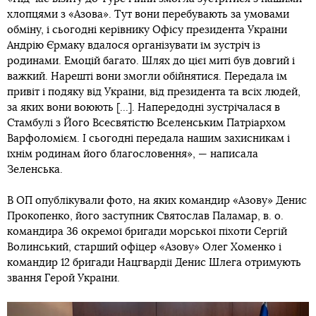
хлопцями з «Азова». Тут вони перебувають за умовами
обміну, і сьогодні керівнику Офісу президента України
Андрію Єрмаку вдалося організувати їм зустріч із
родинами. Емоцій багато. Шлях до цієї миті був довгий і
важкий. Нарешті вони змогли обійнятися. Передала їм
привіт і подяку від України, від президента та всіх людей,
за яких вони воюють [...]. Напередодні зустрічалася в
Стамбулі з Його Всесвятістю Вселенським Патріархом
Варфоломієм. І сьогодні передала нашим захисникам і
їхнім родинам його благословення», — написала
Зеленська.
В ОП опублікували фото, на яких командир «Азову» Денис
Прокопенко, його заступник Святослав Паламар, в. о.
командира 36 окремої бригади морської піхоти Сергій
Волинський, старший офіцер «Азову» Олег Хоменко і
командир 12 бригади Нацгвардії Денис Шлега отримують
звання Герой України.