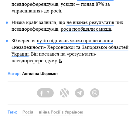
псевдореферендумів
, усюди — понад 87% за
«приєднання» до росії.
Низка країн заявила, що
не визнає результатів
цих
псевдореферендумів,
росії пообіцяли санкції
.
30 вересня
путін підписав укази про визнання
«незалежності» Херсонської та Запорізької областей
України
. Він послався на «результати»
псевдореферендуму.
Автор:
Ангеліна Шеремет
7
Facebook
Twitter
Telegram
Viber
Теги:
Росія
війна Росії з Україною