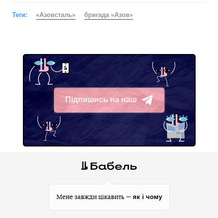
Теги:
«Азовсталь»
бригада «Азов»
Підпишись на наш
Telegram
як і чому
Мене завжди цікавить —