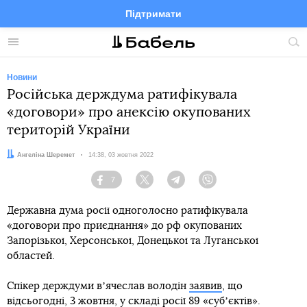
Підтримати
Facebook
Telegram
Twitter
Instagram
Меню
По
по
сай
Новини
Російська держдума ратифікувала
«договори» про анексію окупованих
територій України
Автор:
Ангеліна Шеремет
Дата:
14:38, 03 жовтня 2022
7
Facebook
Twitter
Telegram
Viber
Державна дума росії одноголосно ратифікувала
«договори про приєднання» до рф окупованих
Запорізької, Херсонської, Донецької та Луганської
областей.
Спікер держдуми вʼячеслав володін
заявив
, що
відсьогодні, 3 жовтня, у складі росії 89 «субʼєктів».