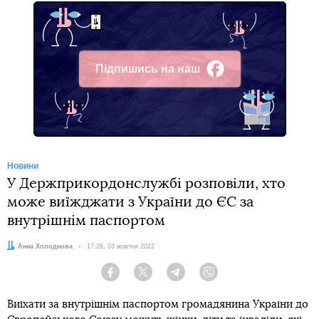
Підпишись на наш
Facebook
Новини
У Держприкордонслужбі розповіли, хто
може виїжджати з України до ЄС за
внутрішнім паспортом
Автор:
Анна Холоднова
Дата:
17:26, 03 жовтня 2022
Facebook
Twitter
Telegram
Viber
Виїхати за внутрішнім паспортом громадянина України до