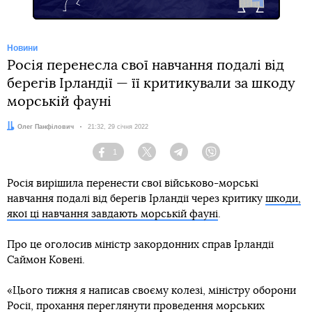
Новини
Росія перенесла свої навчання подалі від
берегів Ірландії — її критикували за шкоду
морській фауні
Автор:
Олег Панфілович
Дата:
21:32, 29 січня 2022
1
Facebook
Twitter
Telegram
Viber
Росія вирішила перенести свої військово-морські
навчання подалі від берегів Ірландії через критику
шкоди,
якої ці навчання завдають морській фауні
.
Про це оголосив міністр закордонних справ Ірландії
Саймон Ковені.
«Цього тижня я написав своєму колезі, міністру оборони
Росії, прохання переглянути проведення морських