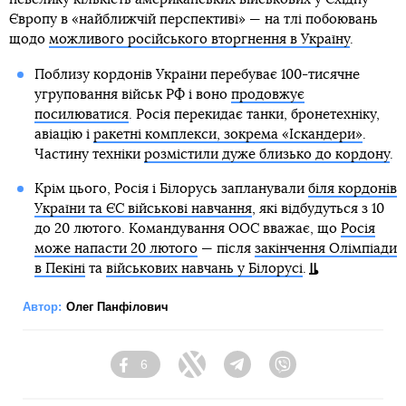
Європу в «найближчій перспективі» — на тлі побоювань
щодо
можливого російського вторгнення в Україну
.
Поблизу кордонів України перебуває 100-тисячне
угруповання військ РФ і воно
продовжує
посилюватися
. Росія перекидає танки, бронетехніку,
авіацію і
ракетні комплекси, зокрема «Іскандери»
.
Частину техніки
розмістили дуже близько до кордону
.
Крім цього, Росія і Білорусь запланували
біля кордонів
України та ЄС військові навчання
, які відбудуться з 10
до 20 лютого. Командування ООС вважає, що
Росія
може напасти 20 лютого
— після
закінчення Олімпіади
в Пекіні
та
військових навчань у Білорусі
.
Автор:
Олег Панфілович
6
Facebook
Twitter
Telegram
Viber