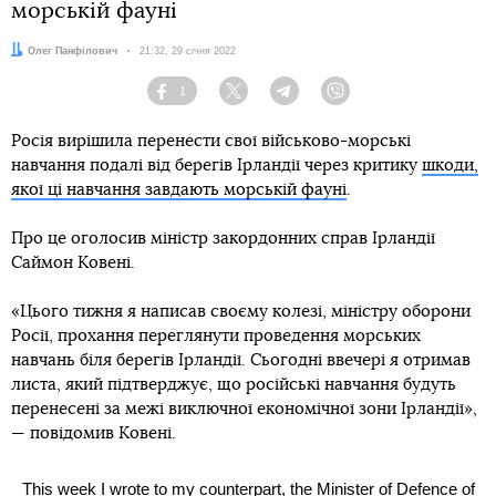
морській фауні
Автор:
Олег Панфілович
Дата:
21:32, 29 січня 2022
1
Facebook
Twitter
Telegram
Viber
Росія вирішила перенести свої військово-морські
навчання подалі від берегів Ірландії через критику
шкоди,
якої ці навчання завдають морській фауні
.
Про це оголосив міністр закордонних справ Ірландії
Саймон Ковені.
«Цього тижня я написав своєму колезі, міністру оборони
Росії, прохання переглянути проведення морських
навчань біля берегів Ірландії. Сьогодні ввечері я отримав
листа, який підтверджує, що російські навчання будуть
перенесені за межі виключної економічної зони Ірландії»,
— повідомив Ковені.
This week I wrote to my counterpart, the Minister of Defence of