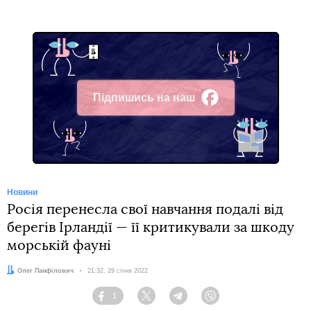
Підпишись на наш
Facebook
Новини
Росія перенесла свої навчання подалі від
берегів Ірландії — її критикували за шкоду
морській фауні
Автор:
Олег Панфілович
Дата:
21:32, 29 січня 2022
1
Facebook
Twitter
Telegram
Viber