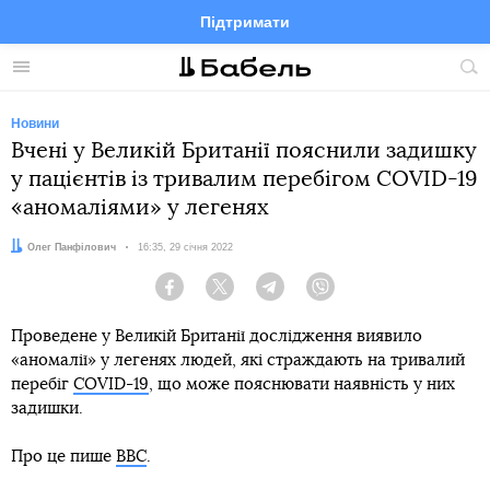
Підтримати
Facebook
Telegram
Twitter
Instagram
Меню
По
по
сай
Новини
Вчені у Великій Британії пояснили задишку
у пацієнтів із тривалим перебігом COVID-19
«аномаліями» у легенях
Автор:
Олег Панфілович
Дата:
16:35, 29 січня 2022
Facebook
Twitter
Telegram
Viber
Проведене у Великій Британії дослідження виявило
«аномалії» у легенях людей, які страждають на тривалий
перебіг
COVID-19
, що може пояснювати наявність у них
задишки.
Про це пише
ВВС
.