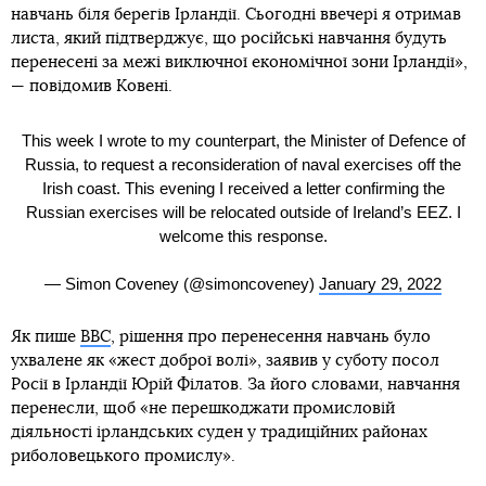
навчань біля берегів Ірландії. Сьогодні ввечері я отримав
листа, який підтверджує, що російські навчання будуть
перенесені за межі виключної економічної зони Ірландії»,
— повідомив Ковені.
This week I wrote to my counterpart, the Minister of Defence of
Russia, to request a reconsideration of naval exercises off the
Irish coast. This evening I received a letter confirming the
Russian exercises will be relocated outside of Ireland’s EEZ. I
welcome this response.
— Simon Coveney (@simoncoveney)
January 29, 2022
Як пише
BBC
, рішення про перенесення навчань було
ухвалене як «жест доброї волі», заявив у суботу посол
Росії в Ірландії Юрій Філатов. За його словами, навчання
перенесли, щоб «не перешкоджати промисловій
діяльності ірландських суден у традиційних районах
риболовецького промислу».