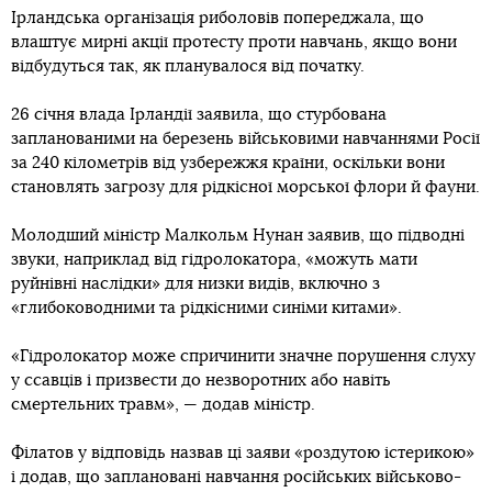
Ірландська організація риболовів попереджала, що
влаштує мирні акції протесту проти навчань, якщо вони
відбудуться так, як планувалося від початку.
26 січня влада Ірландії заявила, що стурбована
запланованими на березень військовими навчаннями Росії
за 240 кілометрів від узбережжя країни, оскільки вони
становлять загрозу для рідкісної морської флори й фауни.
Молодший міністр Малкольм Нунан заявив, що підводні
звуки, наприклад від гідролокатора, «можуть мати
руйнівні наслідки» для низки видів, включно з
«глибоководними та рідкісними синіми китами».
«Гідролокатор може спричинити значне порушення слуху
у ссавців і призвести до незворотних або навіть
смертельних травм», — додав міністр.
Філатов у відповідь назвав ці заяви «роздутою істерикою»
і додав, що заплановані навчання російських військово-