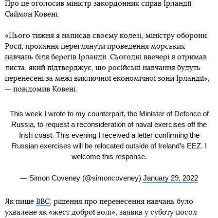
Про це оголосив міністр закордонних справ Ірландії
Саймон Ковені.
«Цього тижня я написав своєму колезі, міністру оборони
Росії, прохання переглянути проведення морських
навчань біля берегів Ірландії. Сьогодні ввечері я отримав
листа, який підтверджує, що російські навчання будуть
перенесені за межі виключної економічної зони Ірландії»,
— повідомив Ковені.
This week I wrote to my counterpart, the Minister of Defence of
Russia, to request a reconsideration of naval exercises off the
Irish coast. This evening I received a letter confirming the
Russian exercises will be relocated outside of Ireland’s EEZ. I
welcome this response.
— Simon Coveney (@simoncoveney)
January 29, 2022
Як пише
BBC
, рішення про перенесення навчань було
ухвалене як «жест доброї волі», заявив у суботу посол