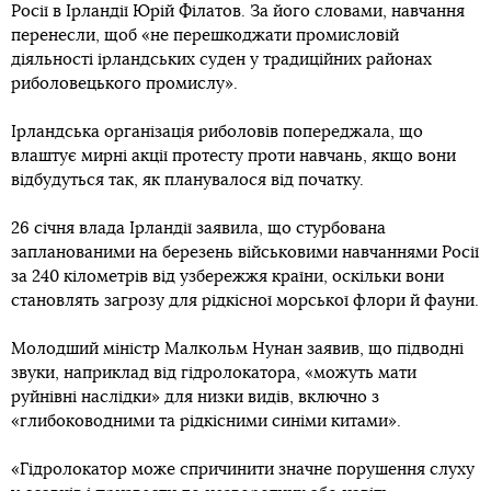
Росії в Ірландії Юрій Філатов. За його словами, навчання
перенесли, щоб «не перешкоджати промисловій
діяльності ірландських суден у традиційних районах
риболовецького промислу».
Ірландська організація риболовів попереджала, що
влаштує мирні акції протесту проти навчань, якщо вони
відбудуться так, як планувалося від початку.
26 січня влада Ірландії заявила, що стурбована
запланованими на березень військовими навчаннями Росії
за 240 кілометрів від узбережжя країни, оскільки вони
становлять загрозу для рідкісної морської флори й фауни.
Молодший міністр Малкольм Нунан заявив, що підводні
звуки, наприклад від гідролокатора, «можуть мати
руйнівні наслідки» для низки видів, включно з
«глибоководними та рідкісними синіми китами».
«Гідролокатор може спричинити значне порушення слуху