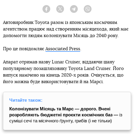
Facebook
Twitter
Telegram
Viber
Автовиробник Toyota разом із японським космічним
агентством працює над створенням місяцехода, який має
допомогти людям колонізувати Місяць до 2040 року.
Про це повідомляє
Associated Press
.
Апарат отримав назву Lunar Cruiser, віддаючи шану
популярному позашляховику Toyota Land Cruiser. Його
випуск намічено на кінець 2020-х років. Очікується, що
його можна буде використовувати й на Марсі.
Читайте також:
Колонізувати Місяць та Марс — дорого. Вчені
розробляють бюджетні проєкти космічних баз —
із
суміші сечі та місячного ґрунту, грибів (і не тільки)