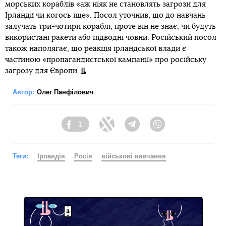
морських кораблів «аж ніяк не становлять загрози для
Ірландії чи когось іще». Посол уточнив, що до навчань
залучать три-чотири кораблі, проте він не знає, чи будуть
використані ракети або підводні човни. Російський посол
також наполягає, що реакція ірландської влади є
частиною «пропагандистської кампанії» про російську
загрозу для Європи.
Автор:
Олег Панфілович
1
Facebook
Twitter
Telegram
Viber
Теги:
Ірландія
Росія
військові навчання