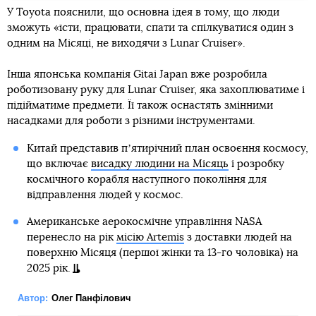
У Toyota пояснили, що основна ідея в тому, що люди
зможуть «їсти, працювати, спати та спілкуватися один з
одним на Місяці, не виходячи з Lunar Cruiser».
Інша японська компанія Gitai Japan вже розробила
роботизовану руку для Lunar Cruiser, яка захоплюватиме і
підійматиме предмети. Її також оснастять змінними
насадками для роботи з різними інструментами.
Китай представив пʼятирічний план освоєння космосу,
що включає
висадку людини на Місяць
і розробку
космічного корабля наступного покоління для
відправлення людей у космос.
Американське аерокосмічне управління NASA
перенесло на рік
місію Artemis
з доставки людей на
поверхню Місяця (першої жінки та 13-го чоловіка) на
2025 рік.
Автор:
Олег Панфілович