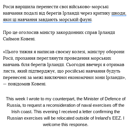
Росія вирішила перенести свої військово-морські
навчання подалі від берегів Ірландії через критику
шкоди,
якої ці навчання завдають морській фауні
.
Про це оголосив міністр закордонних справ Ірландії
Саймон Ковені.
«Цього тижня я написав своєму колезі, міністру оборони
Росії, прохання переглянути проведення морських
навчань біля берегів Ірландії. Сьогодні ввечері я отримав
листа, який підтверджує, що російські навчання будуть
перенесені за межі виключної економічної зони Ірландії»,
— повідомив Ковені.
This week I wrote to my counterpart, the Minister of Defence of
Russia, to request a reconsideration of naval exercises off the
Irish coast. This evening I received a letter confirming the
Russian exercises will be relocated outside of Ireland’s EEZ. I
welcome this response.