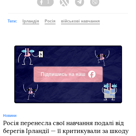
1
Facebook
Twitter
Telegram
Viber
Теги:
Ірландія
Росія
військові навчання
Підпишись на наш
Facebook
Новини
Росія перенесла свої навчання подалі від
берегів Ірландії — її критикували за шкоду