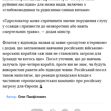
руйнівні наслідки» для низки видів, включно з
«глибоководними та рідкісними синіми китами».
«Гідролокатор може спричинити значне порушення слуху
у ссавців і призвести до незворотних або навіть
смертельних травм», — додав міністр.
Філатов у відповідь назвав ці заяви «роздутою істерикою»
і додав, що заплановані навчання російських військово-
морських кораблів «аж ніяк не становлять загрози для
Ірландії чи когось іще». Посол уточнив, що до навчань
залучать три-чотири кораблі, проте він не знає, чи будуть
використані ракети або підводні човни. Російський посол
також наполягає, що реакція ірландської влади є
частиною «пропагандистської кампанії» про російську
загрозу для Європи.
Автор:
Олег Панфілович