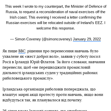
This week I wrote to my counterpart, the Minister of Defence of
Russia, to request a reconsideration of naval exercises off the
Irish coast. This evening I received a letter confirming the
Russian exercises will be relocated outside of Ireland’s EEZ. I
welcome this response.
— Simon Coveney (@simoncoveney)
January 29, 2022
Як пише
BBC
, рішення про перенесення навчань було
ухвалене як «жест доброї волі», заявив у суботу посол
Росії в Ірландії Юрій Філатов. За його словами, навчання
перенесли, щоб «не перешкоджати промисловій
діяльності ірландських суден у традиційних районах
риболовецького промислу».
Ірландська організація риболовів попереджала, що
влаштує мирні акції протесту проти навчань, якщо вони
відбудуться так, як планувалося від початку.