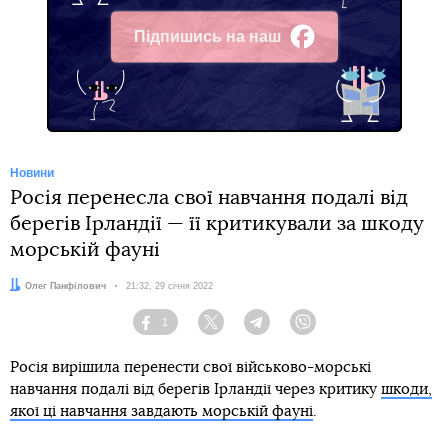
Підпишись на наш
Facebook
Новини
Росія перенесла свої навчання подалі від
берегів Ірландії — її критикували за шкоду
морській фауні
Автор:
Олег Панфілович
Дата:
21:32, 29 січня 2022
1
Facebook
Twitter
Telegram
Viber
Росія вирішила перенести свої військово-морські
навчання подалі від берегів Ірландії через критику
шкоди,
якої ці навчання завдають морській фауні
.