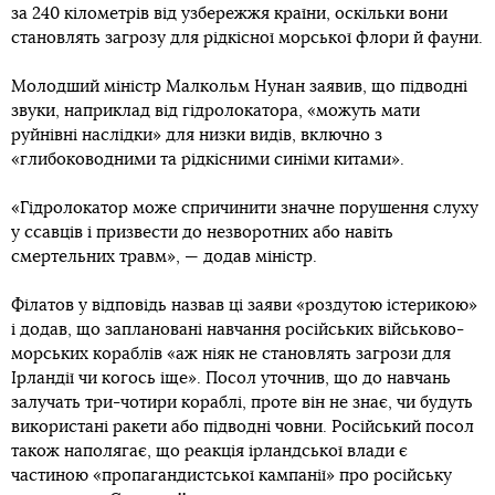
за 240 кілометрів від узбережжя країни, оскільки вони
становлять загрозу для рідкісної морської флори й фауни.
Молодший міністр Малкольм Нунан заявив, що підводні
звуки, наприклад від гідролокатора, «можуть мати
руйнівні наслідки» для низки видів, включно з
«глибоководними та рідкісними синіми китами».
«Гідролокатор може спричинити значне порушення слуху
у ссавців і призвести до незворотних або навіть
смертельних травм», — додав міністр.
Філатов у відповідь назвав ці заяви «роздутою істерикою»
і додав, що заплановані навчання російських військово-
морських кораблів «аж ніяк не становлять загрози для
Ірландії чи когось іще». Посол уточнив, що до навчань
залучать три-чотири кораблі, проте він не знає, чи будуть
використані ракети або підводні човни. Російський посол
також наполягає, що реакція ірландської влади є
частиною «пропагандистської кампанії» про російську