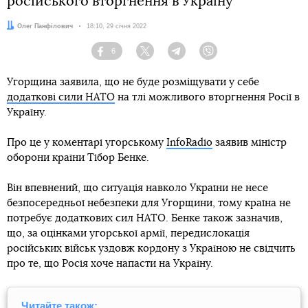
російського вторгнення в Україну
Автор:
Олег Панфілович
Дата:
18:10, 29 січня 2022
6
Facebook
Twitter
Telegram
Viber
Угорщина заявила, що не буде розміщувати у себе
додаткові сили НАТО
на тлі можливого вторгнення Росії в
Україну.
Про це у коментарі угорському
InfoRadio
заявив міністр
оборони країни Тібор Бенке.
Він впевнений, що ситуація навколо України не несе
безпосередньої небезпеки для Угорщини, тому країна не
потребує додаткових сил НАТО. Бенке також зазначив,
що, за оцінками угорської армії, передислокація
російських військ уздовж кордону з Україною не свідчить
про те, що Росія хоче напасти на Україну.
Читайте також: