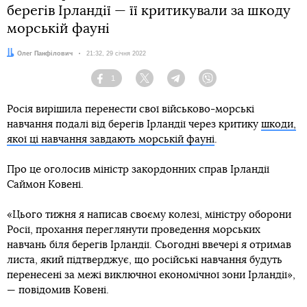
берегів Ірландії — її критикували за шкоду
морській фауні
Автор:
Олег Панфілович
Дата:
21:32, 29 січня 2022
1
Facebook
Twitter
Telegram
Viber
Росія вирішила перенести свої військово-морські
навчання подалі від берегів Ірландії через критику
шкоди,
якої ці навчання завдають морській фауні
.
Про це оголосив міністр закордонних справ Ірландії
Саймон Ковені.
«Цього тижня я написав своєму колезі, міністру оборони
Росії, прохання переглянути проведення морських
навчань біля берегів Ірландії. Сьогодні ввечері я отримав
листа, який підтверджує, що російські навчання будуть
перенесені за межі виключної економічної зони Ірландії»,
— повідомив Ковені.