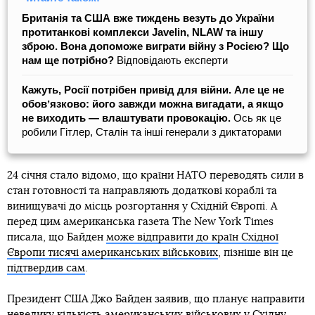
Британія та США вже тиждень везуть до України
протитанкові комплекси Javelin, NLAW та іншу
зброю. Вона допоможе виграти війну з Росією? Що
нам ще потрібно?
Відповідають експерти
Кажуть, Росії потрібен привід для війни. Але це не
обовʼязково: його завжди можна вигадати, а якщо
не виходить — влаштувати провокацію.
Ось як це
робили Гітлер, Сталін та інші генерали з диктаторами
24 січня стало відомо, що країни НАТО переводять сили в
стан готовності та направляють додаткові кораблі та
винищувачі до місць розгортання у Східній Європі. А
перед цим американська газета The New York Times
писала, що Байден
може відправити до країн Східної
Європи тисячі американських військових
, пізніше він це
підтвердив сам
.
Президент США Джо Байден заявив, що планує направити
невелику кількість американських військових у Східну