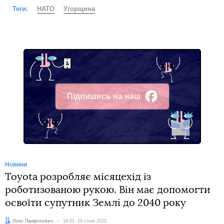
Теги:
НАТО
Угорщина
Підпишись на наш
Facebook
Новини
Toyota розробляє місяцехід із
роботизованою рукою. Він має допомогти
освоїти супутник Землі до 2040 року
Автор:
Олег Панфілович
Дата:
19:51, 29 січня 2022