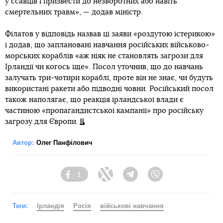
у ссавців і призвести до незворотних або навіть
смертельних травм», — додав міністр.
Філатов у відповідь назвав ці заяви «роздутою істерикою»
і додав, що заплановані навчання російських військово-
морських кораблів «аж ніяк не становлять загрози для
Ірландії чи когось іще». Посол уточнив, що до навчань
залучать три-чотири кораблі, проте він не знає, чи будуть
використані ракети або підводні човни. Російський посол
також наполягає, що реакція ірландської влади є
частиною «пропагандистської кампанії» про російську
загрозу для Європи.
Автор:
Олег Панфілович
1
Facebook
Twitter
Telegram
Viber
Теги:
Ірландія
Росія
військові навчання