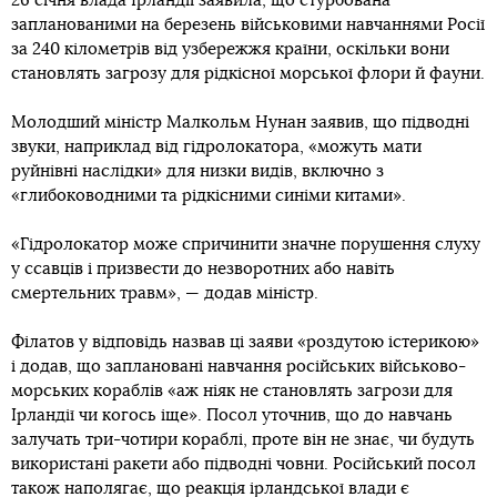
26 січня влада Ірландії заявила, що стурбована
запланованими на березень військовими навчаннями Росії
за 240 кілометрів від узбережжя країни, оскільки вони
становлять загрозу для рідкісної морської флори й фауни.
Молодший міністр Малкольм Нунан заявив, що підводні
звуки, наприклад від гідролокатора, «можуть мати
руйнівні наслідки» для низки видів, включно з
«глибоководними та рідкісними синіми китами».
«Гідролокатор може спричинити значне порушення слуху
у ссавців і призвести до незворотних або навіть
смертельних травм», — додав міністр.
Філатов у відповідь назвав ці заяви «роздутою істерикою»
і додав, що заплановані навчання російських військово-
морських кораблів «аж ніяк не становлять загрози для
Ірландії чи когось іще». Посол уточнив, що до навчань
залучать три-чотири кораблі, проте він не знає, чи будуть
використані ракети або підводні човни. Російський посол
також наполягає, що реакція ірландської влади є