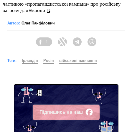
частиною «пропагандистської кампанії» про російську
загрозу для Європи.
Автор:
Олег Панфілович
1
Facebook
Twitter
Telegram
Viber
Теги:
Ірландія
Росія
військові навчання
Підпишись на наш
Facebook