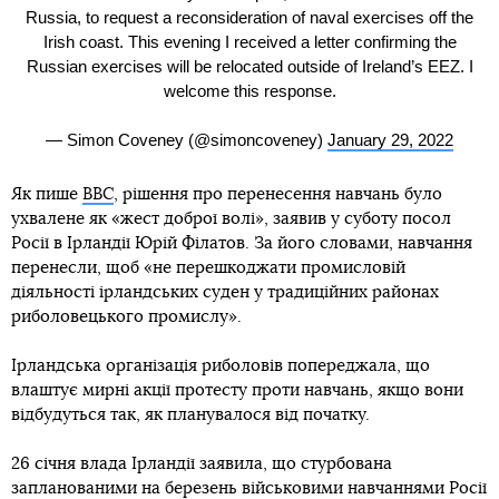
Russia, to request a reconsideration of naval exercises off the
Irish coast. This evening I received a letter confirming the
Russian exercises will be relocated outside of Ireland’s EEZ. I
welcome this response.
— Simon Coveney (@simoncoveney)
January 29, 2022
Як пише
BBC
, рішення про перенесення навчань було
ухвалене як «жест доброї волі», заявив у суботу посол
Росії в Ірландії Юрій Філатов. За його словами, навчання
перенесли, щоб «не перешкоджати промисловій
діяльності ірландських суден у традиційних районах
риболовецького промислу».
Ірландська організація риболовів попереджала, що
влаштує мирні акції протесту проти навчань, якщо вони
відбудуться так, як планувалося від початку.
26 січня влада Ірландії заявила, що стурбована
запланованими на березень військовими навчаннями Росії