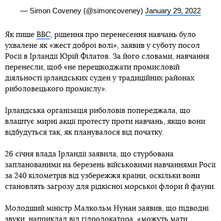
— Simon Coveney (@simoncoveney)
January 29, 2022
Як пише
BBC
, рішення про перенесення навчань було
ухвалене як «жест доброї волі», заявив у суботу посол
Росії в Ірландії Юрій Філатов. За його словами, навчання
перенесли, щоб «не перешкоджати промисловій
діяльності ірландських суден у традиційних районах
риболовецького промислу».
Ірландська організація риболовів попереджала, що
влаштує мирні акції протесту проти навчань, якщо вони
відбудуться так, як планувалося від початку.
26 січня влада Ірландії заявила, що стурбована
запланованими на березень військовими навчаннями Росії
за 240 кілометрів від узбережжя країни, оскільки вони
становлять загрозу для рідкісної морської флори й фауни.
Молодший міністр Малкольм Нунан заявив, що підводні
звуки, наприклад від гідролокатора, «можуть мати