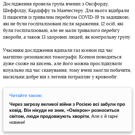
Дослідження провела група вчених з Оксфорду,
Шеффілду, Кардіффу та Манчестеру. Для нього відібрали
11 пацієнтів із тривалим перебігом COVID-19 та задишкою,
які не були госпіталізовані після зараження, 12 осіб, які
були госпіталізовані, але не мали тривалого перебігу
хвороби, а також 13 здорових людей, як контрольну групу.
Учасники дослідження вдихали газ ксенон під час
магнітно-резонансної томографії. Ксенон поводиться
дуже схоже на кисень, але його можна прослідкувати
візуально під час сканування, тому вчені змогли побачити,
наскільки добре він з легенів потрапляє у кровообіг.
Читайте також:
Через загрозу великої війни з Росією всі забули про
ковід. Він нікуди не зник, «Омікрон» розноситься
світом, люди продовжують хворіти.
Але є й гарні
новини!