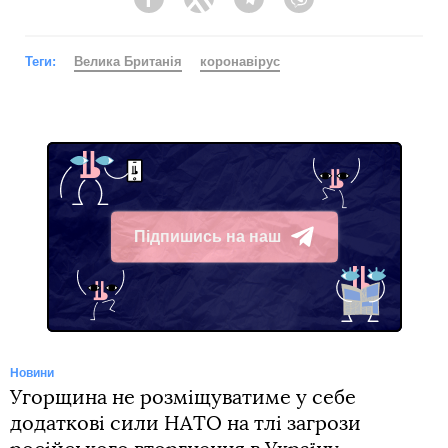
Facebook
Twitter
Telegram
Viber
Теги:
Велика Британія
коронавірус
Підпишись на наш
Telegram
Новини
Угорщина не розміщуватиме у себе
додаткові сили НАТО на тлі загрози