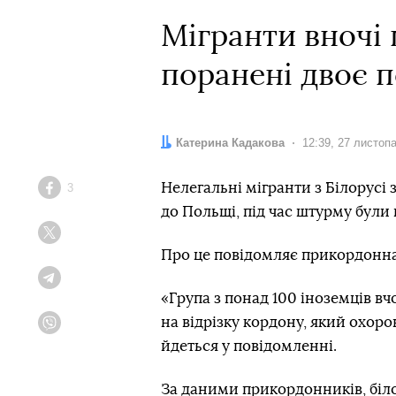
Мігранти вночі 
поранені двоє п
Автор:
Катерина Кадакова
Дата:
12:39, 27 листоп
Нелегальні мігранти з Білорусі 
3
Facebook
до Польщі, під час штурму були
Twitter
Про це повідомляє прикордонна
Telegram
«Група з понад 100 іноземців в
на відрізку кордону, який охор
Viber
йдеться у повідомленні.
За даними прикордонників, біло