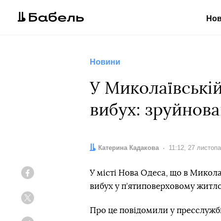
Но
Новини
У Миколаївській
вибух: зруйнова
Автор:
Катерина Кадакова
Дата:
11:12, 27 листоп
У місті Нова Одеса, що в Микола
Facebook
вибух у п’ятиповерховому житл
Twitter
Про це повідомили у пресслужб