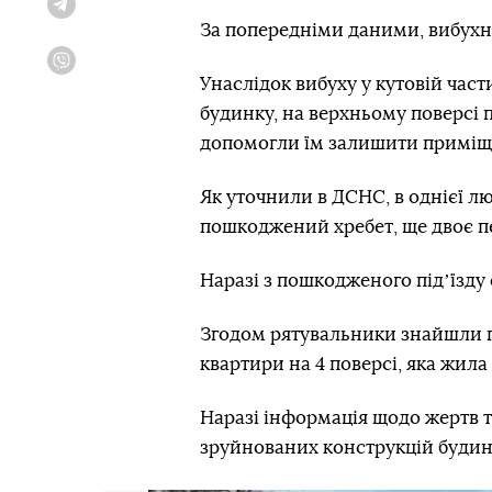
Telegram
За попередніми даними, вибухну
Viber
Унаслідок вибуху у кутовій час
будинку, на верхньому поверсі
допомогли їм залишити приміщ
Як уточнили в ДСНС, в однієї л
пошкоджений хребет, ще двоє п
Наразі з пошкодженого підʼїзду
Згодом рятувальники знайшли п
квартири на 4 поверсі, яка жила
Наразі інформація щодо жертв 
зруйнованих конструкцій будин