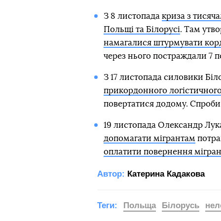
З 8 листопада
криза з тисяча
Польщі та Білорусі
. Там утв
намагалися штурмувати кор
через нього постраждали 7 п
З 17 листопада силовики Біл
прикордонного логістичного
повертатися додому. Спроби
19 листопада Олександр Лук
допомагати мігрантам
потра
оплатити повернення мігран
Автор:
Катерина Кадакова
Теги:
Польща
Білорусь
нел