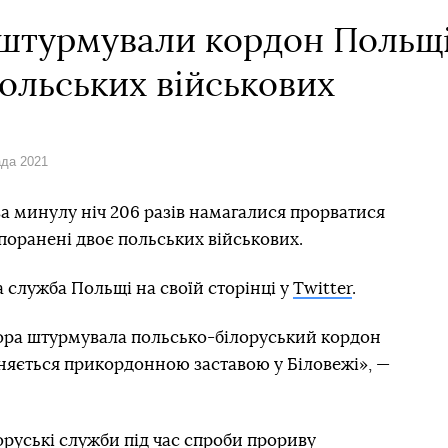
штурмували кордон Польщі 
ольських військових
ада 2021
за минулу ніч 206 разів намагалися прорватися
 поранені двоє польських військових.
 служба Польщі на своїй сторінці у
Twitter
.
чора штурмувала польсько-білоруський кордон
оняється прикордонною заставою у Біловежі», —
руські служби під час спроби прориву