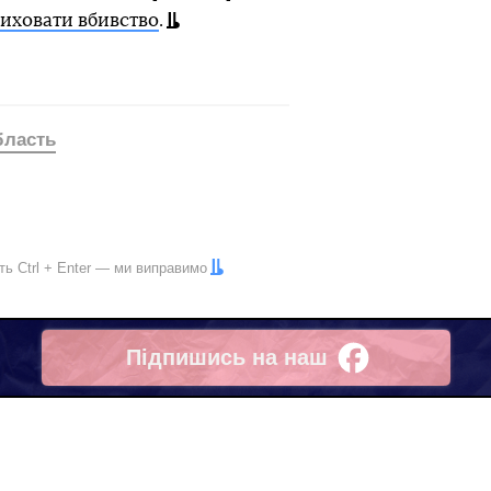
риховати вбивство
.
бласть
іть
Ctrl
+
Enter
— ми виправимо
Підпишись на наш
Facebook