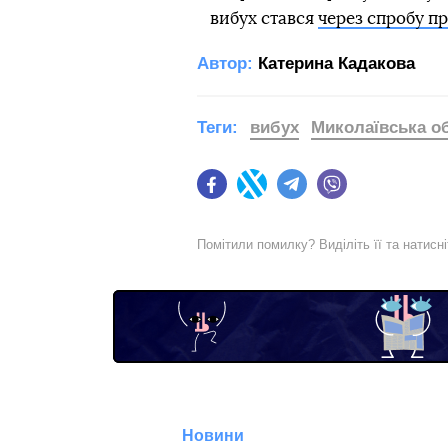
вибух стався
через спробу п
Автор:
Катерина Кадакова
Теги:
вибух
Миколаївська о
Facebook
Twitter
Telegram
Viber
Помітили помилку? Виділіть її та натисн
Новини