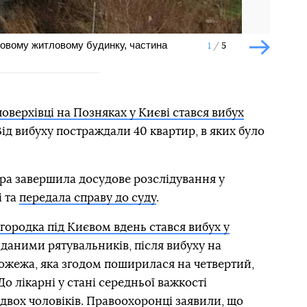
ховому житловому будинку, частина
1
5
Наступн
поверхівці на Позняках у Києві стався вибух
Від вибуху постраждали 40 квартир, в яких було
ура завершила досудове розслідування у
 та
передала справу до суду
.
огородка під Києвом вдень стався вибух у
а даними рятувальників, після вибуху на
ожежа, яка згодом поширилася на четвертий,
До лікарні у стані середньої важкості
 двох чоловіків. Правоохоронці заявили, що