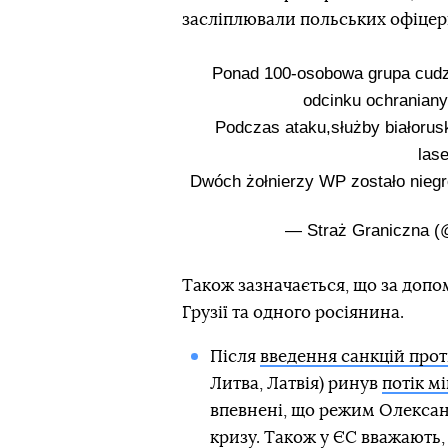
засліплювали польських офіцері
Ponad 100-osobowa grupa cudz
odcinku ochranian
Podczas ataku,służby białorusk
las
Dwóch żołnierzy WP zostało nieg
— Straż Graniczna (
Також зазначається, що за доп
Грузії та одного росіянина.
Після
введення санкцій прот
Литва, Латвія) ринув
потік мі
впевнені, що режим Олекса
кризу. Також у ЄС вважають,