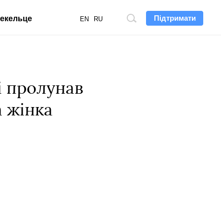
Підтримати
екельце
Пошук
EN
RU
по
сайту
і пролунав
а жінка