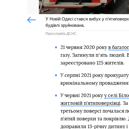
У Новій Одесі стався вибух у п’ятиповер
Попередній слайд
будівлі зруйнована.
Пресслужба ДСНС
21 червня 2020 року
в багато
газу. Загинули пʼять людей. 
зареєстровано 125 жителів.
У серпні 2021 року прокурат
кримінальному провадженні
У червні 2021 року
у селі Біл
житловій п’ятиповерхівці
. З
третьому поверсі почалася п
п’ятий поверхи та покрівлю. 
доправили 13-річну дитину і