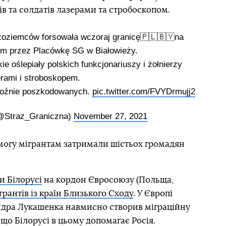
в та солдатів лазерами та стробоскопом.
oziemców forsowała wczoraj granicę🇵🇱🇧🇾na
ym przez Placówkę SG w Białowieży.
ie oślepiały polskich funkcjonariuszy i żołnierzy
erami i stroboskopem.
roźnie poszkodowanych.
pic.twitter.com/FVYDrmujj2
@Straz_Graniczna)
November 27, 2021
омогу мігрантам затримали шістьох громадян
и Білорусі
на кордон Євросоюзу (Польща,
грантів із країн Близького Сходу
. У Європі
ндра Лукашенка навмисно створив міграційну
 що Білорусі в цьому допомагає Росія.