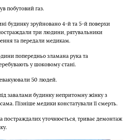
в побутовий газ.
тині будинку зруйновано 4-й та 5-й поверхи
 постраждали три людини, рятувальники
ення та передали медикам.
юдини попередньо зламана рука та
еребувають у шоковому стані.
 евакуювали 50 людей.
ід завалами будинку непритомну жінку з
 сама. Пізніше медики констатували її смерть.
та постраждалих уточнюється, триває демонтаж
ку.