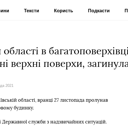
вини
Тексти
Користь
Подкасти
П
 області в багатоповерхівц
ні верхні поверхи, загинул
ада 2021
ївській області, вранці 27 листопада пролунав
овому будинку.
і Державної служби з надзвичайних ситуацій.