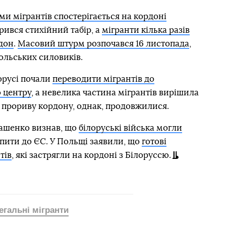
ми мігрантів спостерігається на кордоні
орився стихійний табір, а
мігранти кілька разів
дон
.
Масовий штурм розпочався 16 листопада
,
ольських силовиків.
орусі почали
переводити мігрантів до
 центру
, а невелика частина мігрантів вирішила
 прориву кордону, однак, продовжилися.
ашенко визнав, що
білоруські війська могли
пити до ЄС. У Польщі заявили, що
готові
тів
, які застрягли на кордоні з Білоруссю.
егальні мігранти