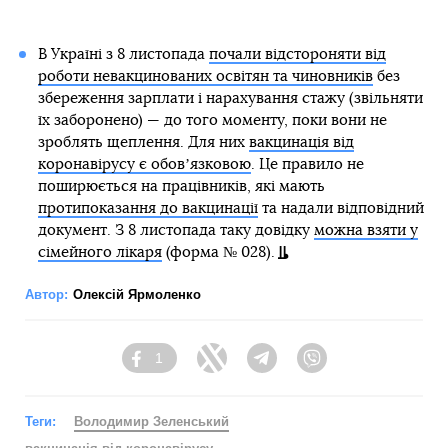
В Україні з 8 листопада
почали відстороняти від
роботи невакцинованих освітян та чиновників
без
збереження зарплати і нарахування стажу (звільняти
їх заборонено) — до того моменту, поки вони не
зроблять щеплення. Для них
вакцинація від
коронавірусу є обовʼязковою
. Це правило не
поширюється на працівників, які мають
протипоказання до вакцинації
та надали відповідний
документ. З 8 листопада таку довідку
можна взяти у
сімейного лікаря
(форма № 028).
Автор:
Олексій Ярмоленко
1
Facebook
Twitter
Telegram
Viber
Теги:
Володимир Зеленський