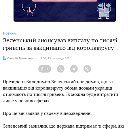
Новини
Зеленський анонсував виплату по тисячі
гривень за вакцинацію від коронавірусу
Автор:
Олексій Ярмоленко
Дата:
19:58, 15 листопада 2021
1
Facebook
Twitter
Telegram
Viber
Президент Володимир Зеленський повідомив, що за
вакцинацію від коронавірусу обома дозами українці
отримають по тисячі гривень. Їх можна буде витратити
лише у певних сферах.
Про це він заявив у своєму відеозверненні.
Зеленський зазначив, що держава підтримає ті сфери, які