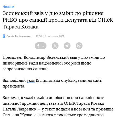
Новини
Зеленський ввів у дію зміни до рішення
РНБО про санкції проти депутата від ОПзЖ
Тараса Козака
Автор:
Софія Телішевська
Дата:
17:58, 15 листопада 2021
1
Facebook
Twitter
Telegram
Viber
Президент Володимир Зеленський ввів у дію зміни до
низки рішень Ради нацбезпеки і оборони щодо
запровадження санкцій.
Відповідний
указ
15 листопада опублікували на сайті
президента.
Зокрема, в указі є зміни до рішення про санкції проти
цивільної дружини депутата від ОПзЖ Тараса Козака
Наталії Лавренюк — у текст додали її нові імʼя та прізвище
Світлана Жучкова, а також її російське громадянство.