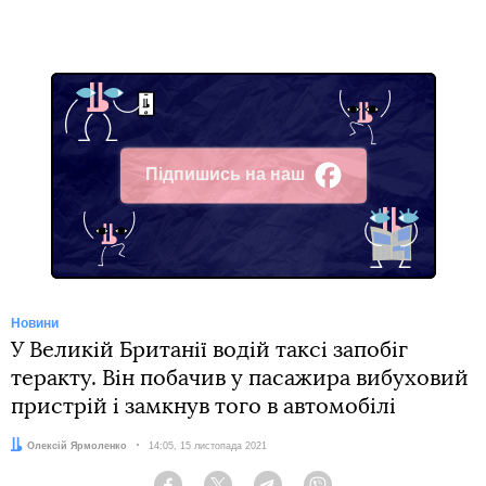
Підпишись на наш
Facebook
Новини
У Великій Британії водій таксі запобіг
теракту. Він побачив у пасажира вибуховий
пристрій і замкнув того в автомобілі
Автор:
Олексій Ярмоленко
Дата:
14:05, 15 листопада 2021