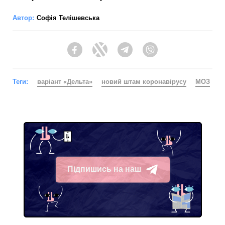
Автор:
Софія Телішевська
Facebook
Twitter
Telegram
Viber
Теги:
варіант «Дельта»
новий штам коронавірусу
МОЗ
Підпишись на наш
Telegram