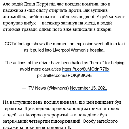
Але водій Девід Перрі під час поїздки помітив, що в
пасажира з-під одягу стирчать дроти. Він зупинив
автомобіль, вибіг з нього і заблокував двері. У цей момент
пролунав вибух — пасажир загинув на місці, а водій
отримав травми, однак його вже виписали з лікарні.
CCTV footage shows the moment an explosion went off in a taxi
as it pulled into Liverpool Women's hospital.
The actions of the driver have been hailed as "heroic" for helping
avoid more casualties
https://t.co/8uMOdnR78x
pic.twitter.com/sPOKjK9KwE
— ITV News (@itvnews)
November 15, 2021
На наступний день поліція визнала, що цей інцидент був
терактом. Ще в неділю правоохоронці затримали трьох
людей за підозрою у тероризмі, а в понеділок був
затриманий четвертий підозрюваний. Особу загиблого
пасажира поки не встановили.