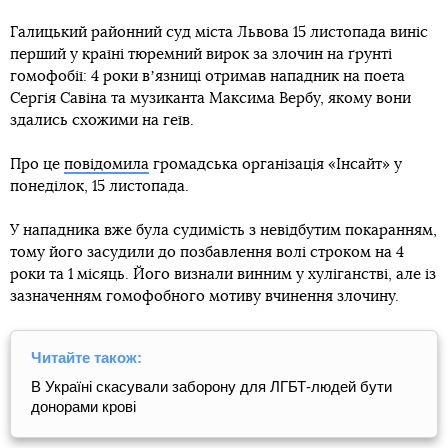
Галицький районний суд міста Львова 15 листопада виніс
перший у країні тюремний вирок за злочин на ґрунті
гомофобії: 4 роки вʼязниці отримав нападник на поета
Сергія Савіна та музиканта Максима Вербу, якому вони
здались схожими на геїв.
Про це
повідомила
громадська організація «Інсайт» у
понеділок, 15 листопада.
У нападника вже була судимість з невідбутим покаранням,
тому його засудили до позбавлення волі строком на 4
роки та 1 місяць. Його визнали винним у хуліганстві, але із
зазначенням гомофобного мотиву вчинення злочину.
Читайте також:
В Україні скасували заборону для ЛГБТ-людей бути
донорами крові