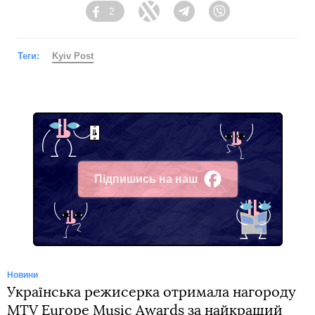
2
Facebook
Twitter
Telegram
Viber
Теги:
Kyiv Post
Підпишись на наш
Facebook
Новини
Українська режисерка отримала нагороду
MTV Europe Music Awards за найкращий