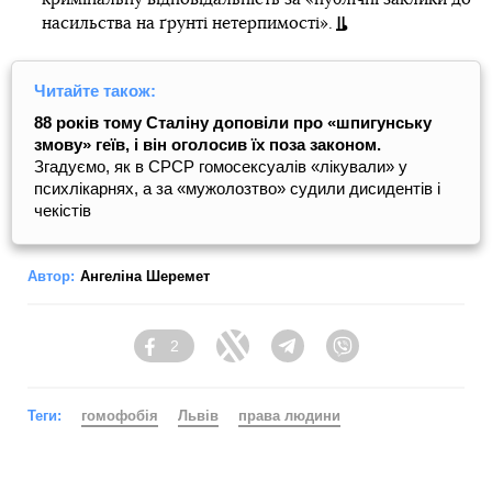
насильства на ґрунті нетерпимості».
Читайте також:
88 років тому Сталіну доповіли про «шпигунську
змову» геїв, і він оголосив їх поза законом.
Згадуємо, як в СРСР гомосексуалів «лікували» у
психлікарнях, а за «мужолозтво» судили дисидентів і
чекістів
Автор:
Ангеліна Шеремет
2
Facebook
Twitter
Telegram
Viber
Теги:
гомофобія
Львів
права людини