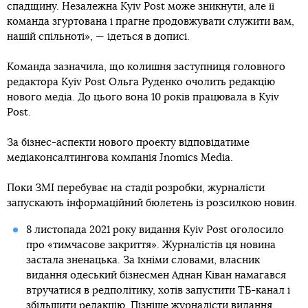
спадщину. Незалежна Kyiv Post може зникнути, але її
команда згуртована і прагне продовжувати служити вам,
нашій спільноті», — ідеться в дописі.
Команда зазначила, що колишня заступниця головного
редактора Kyiv Post Ольга Руденко очолить редакцію
нового медіа. До цього вона 10 років працювала в Kyiv
Post.
За бізнес-аспекти нового проекту відповідатиме
медіаконсалтингова компанія Jnomics Media.
Поки ЗМІ перебуває на стадії розробки, журналісти
запускають інформаційний бюлетень із розсилкою новин.
8 листопада 2021 року видання Kyiv Post оголосило
про «тимчасове закриття». Журналістів ця новина
застала зненацька. За їхніми словами, власник
видання одеський бізнесмен Аднан Ківан намагався
втручатися в редполітику, хотів запустити ТБ-канал і
збільшити редакцію. Пізніше
журналісти видання