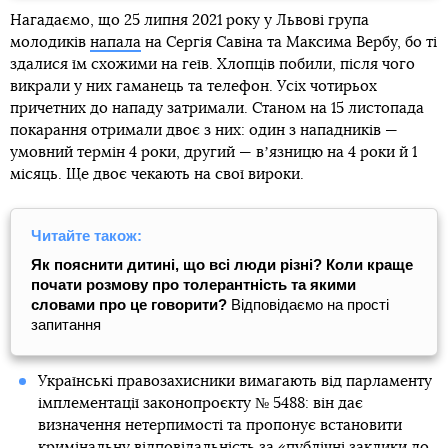
Нагадаємо, що 25 липня 2021 року у Львові група
молодиків
напала
на Сергія Савіна та Максима Вербу, бо ті
здалися їм схожими на геїв. Хлопців побили, після чого
викрали у них гаманець та телефон. Усіх чотирьох
причетних до нападу затримали. Станом на 15 листопада
покарання отримали двоє з них: один з нападників —
умовний термін 4 роки, другий — вʼязницю на 4 роки й 1
місяць. Ще двоє чекають на свої вироки.
Читайте також:
Як пояснити дитині, що всі люди різні? Коли краще
почати розмову про толерантність та якими
словами про це говорити?
Відповідаємо на прості
запитання
Українські правозахисники вимагають від парламенту
імплементації законопроєкту № 5488: він дає
визначення нетерпимості та пропонує встановити
кримінальну відповідальність за «публічні заклики до