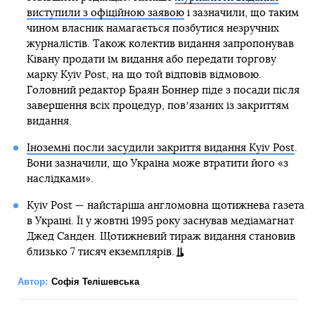
виступили з офіційною заявою
і зазначили, що таким
чином власник намагається позбутися незручних
журналістів. Також колектив видання запропонував
Ківану продати їм видання або передати торгову
марку Kyiv Post, на що той відповів відмовою.
Головний редактор Браян Боннер піде з посади після
завершення всіх процедур, повʼязаних із закриттям
видання.
Іноземні посли засудили закриття видання Kyiv Post
.
Вони зазначили, що Україна може втратити його «з
наслідками».
Kyiv Post — найстаріша англомовна щотижнева газета
в Україні. Її у жовтні 1995 року заснував медіамагнат
Джед Санден. Щотижневий тираж видання становив
близько 7 тисяч екземплярів.
Автор:
Софія Телішевська