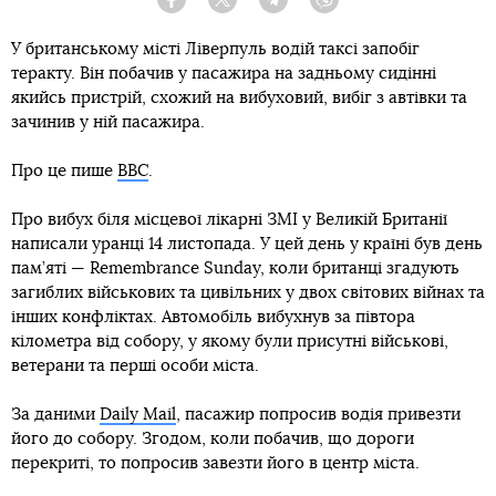
Facebook
Twitter
Telegram
Viber
У британському місті Ліверпуль водій таксі запобіг
теракту. Він побачив у пасажира на задньому сидінні
якийсь пристрій, схожий на вибуховий, вибіг з автівки та
зачинив у ній пасажира.
Про це пише
BBC
.
Про вибух біля місцевої лікарні ЗМІ у Великій Британії
написали уранці 14 листопада. У цей день у країні був день
пам’яті — Remembrance Sunday, коли британці згадують
загиблих військових та цивільних у двох світових війнах та
інших конфліктах. Автомобіль вибухнув за півтора
кілометра від собору, у якому були присутні військові,
ветерани та перші особи міста.
За даними
Daily Mail
, пасажир попросив водія привезти
його до собору. Згодом, коли побачив, що дороги
перекриті, то попросив завезти його в центр міста.