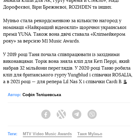
знімала кліпи для NK, гурту «Время и Стекло», Наді
Дорофєєвої, Віри Брежнєвої, ROZHDEN та інших.
Муїньо стала рекордсменкою за кількістю нагород у
номінації «Найкращий відеокліп» щорічної української
премії YUNA. Також вона двічі ставала «Кліпмейкером
року» за версією M1 Music Awards.
У 2019 році Таня почала співпрацювати із західними
виконавцями. Торік вона зняла кліп для Кеті Перрі, який
набрав 32 мільйони переглядів. У 2020 році Таню робила
кліп для британського гурту Yungblud і співачки ROSALIA,
а в 2021 році — для репера Lil Nas X і співачки Cardi B.
Автор:
Софія Телішевська
Facebook
Twitter
Telegram
Viber
Теги:
MTV Video Music Awards
Таня Муїньо