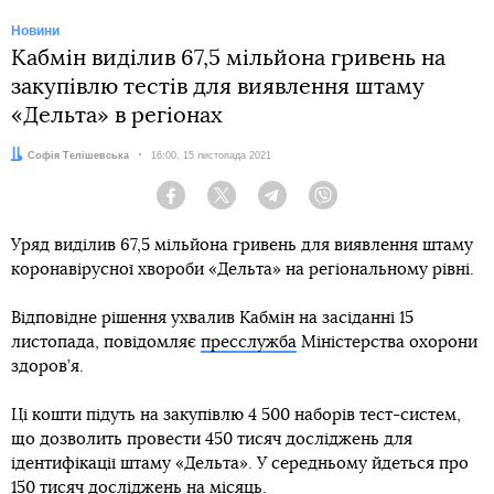
Новини
Кабмін виділив 67,5 мільйона гривень на
закупівлю тестів для виявлення штаму
«Дельта» в регіонах
Автор:
Софія Телішевська
Дата:
16:00, 15 листопада 2021
Facebook
Twitter
Telegram
Viber
Уряд виділив 67,5 мільйона гривень для виявлення штаму
коронавірусної хвороби «Дельта» на регіональному рівні.
Відповідне рішення ухвалив Кабмін на засіданні 15
листопада, повідомляє
пресслужба
Міністерства охорони
здоров’я.
Ці кошти підуть на закупівлю 4 500 наборів тест-систем,
що дозволить провести 450 тисяч досліджень для
ідентифікації штаму «Дельта». У середньому йдеться про
150 тисяч досліджень на місяць.