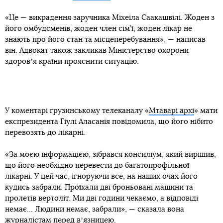
«Це — викрадення заручника Міхеіла Саакашвілі. Жоден з
його омбудсменів, жоден член сім’ї, жоден лікар не
знають про його стан та місцеперебування», — написав
він. Адвокат також закликав Міністерство охорони
здоровʼя країни прояснити ситуацію.
У коментарі грузинському телеканалу «
Мтаварі архі
» мати
експрезидента Гіулі Аласанія повідомила, що його нібито
перевозять до лікарні.
«За моєю інформацією, зібрався консиліум, який вирішив,
що його необхідно перевести до багатопрофільної
лікарні. У цей час, ігноруючи все, на наших очах його
кудись забрали. Проїхали дві броньовані машини та
пролетів вертоліт. Ми дві години чекаємо, а відповіді
немає... Людини немає, забрали», — сказала вона
журналістам перед вʼязницею.