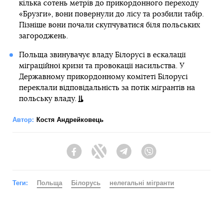
кілька сотень метрів до прикордонного переходу
«Брузги», вони повернули до лісу та розбили табір.
Пізніше вони почали скупчуватися біля польських
загороджень.
Польща звинувачує владу Білорусі в ескалації
міграційної кризи та провокації насильства. У
Державному прикордонному комітеті Білорусі
переклали відповідальність за потік мігрантів на
польську владу.
Автор:
Костя Андрейковець
Facebook
Twitter
Telegram
Viber
Теги:
Польща
Білорусь
нелегальні мігранти