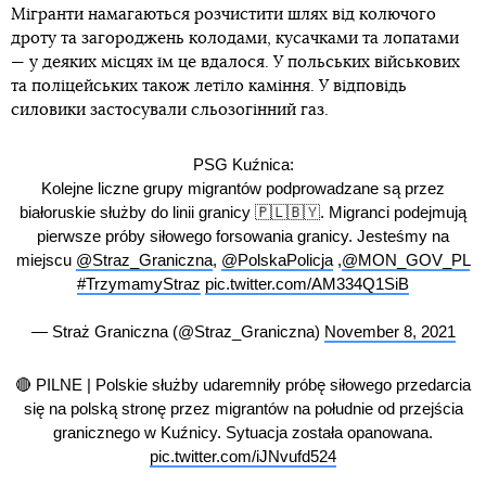
Мігранти намагаються розчистити шлях від колючого
дроту та загороджень колодами, кусачками та лопатами
— у деяких місцях їм це вдалося. У польських військових
та поліцейських також летіло каміння. У відповідь
силовики застосували сльозогінний газ.
PSG Kuźnica:
Kolejne liczne grupy migrantów podprowadzane są przez
białoruskie służby do linii granicy 🇵🇱🇧🇾. Migranci podejmują
pierwsze próby siłowego forsowania granicy. Jesteśmy na
miejscu
@Straz_Graniczna
,
@PolskaPolicja
,
@MON_GOV_PL
#TrzymamyStraz
pic.twitter.com/AM334Q1SiB
— Straż Graniczna (@Straz_Graniczna)
November 8, 2021
🔴 PILNE | Polskie służby udaremniły próbę siłowego przedarcia
się na polską stronę przez migrantów na południe od przejścia
granicznego w Kuźnicy. Sytuacja została opanowana.
pic.twitter.com/iJNvufd524