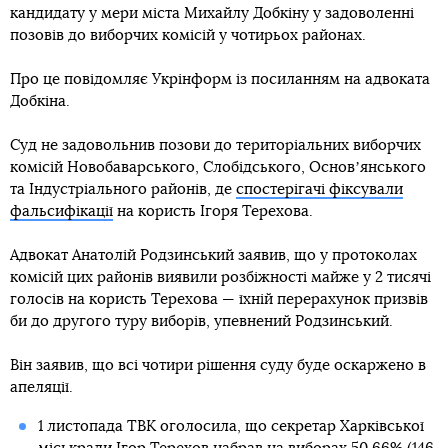
кандидату у мери міста Михайлу Добкіну у задоволенні
позовів до виборчих комісій у чотирьох районах.
Про це повідомляє Укрінформ із посиланням на адвоката
Добкіна.
Суд не задовольнив позови до територіальних виборчих
комісій Новобаварського, Слобідського, Основʼянського
та Індустріального районів, де
спостерігачі фіксували
фальсифікації
на користь Ігоря Терехова.
Адвокат Анатолій Родзинський заявив, що у протоколах
комісій цих районів виявили розбіжності майже у 2 тисячі
голосів на користь Терехова — їхній перерахунок призвів
би до другого туру виборів, упевнений Родзинський.
Він заявив, що всі чотири рішення суду буде оскаржено в
апеляції.
1 листопада ТВК оголосила, що секретар Харківської