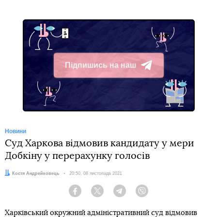
Підпишись на наш
Telegram
Новини
Суд Харкова відмовив кандидату у мери
Добкіну у перерахунку голосів
Автор:
Костя Андрейковець
Дата:
20:50, 08 листопада 2021
Facebook
Twitter
Telegram
Viber
Харківський окружний адміністративний суд відмовив