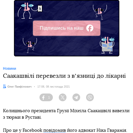
Підпишись на наш
Facebook
Новини
Саакашвілі перевезли з вʼязниці до лікарні
Автор:
Олег Панфілович
Дата:
17:08, 08 листопада 2021
1
Facebook
Twitter
Telegram
Viber
Колишнього президента Грузії Міхеіла Саакашвілі вивезли
з тюрми в Руставі.
Про це у Facebook
повідомив
його адвокат Ніка Гварамія.