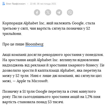
Автор:
Олег Панфілович
Дата:
22:48, 08 листопада 2021
Facebook
Twitter
Telegram
Viber
Корпорація Alphabet Inc, якій належить Google, стала
третьою у світі, чия вартість сягнула позначки у $2
трильйони.
Про це пише
Bloomberg
.
Акції компанії досягли рекордного зростання у понеділок.
На зростання акцій Alphabet Inc. вплинули відновлення
надходжень від реклами й зростання хмарного бізнесу. Це
дозволило зрости й капіталізації Alphabet, яка перетнула
межу у $2 трлн. Нині є лише дві компанії, які сягнули цієї
межі, — Apple та Microsoft.
Позначку в $1 трлн Google перетнула в січні минулого
року. Після сьогоднішнього зростання акцій на 1,2% їхня
вартість становила понад $3 тисячі.