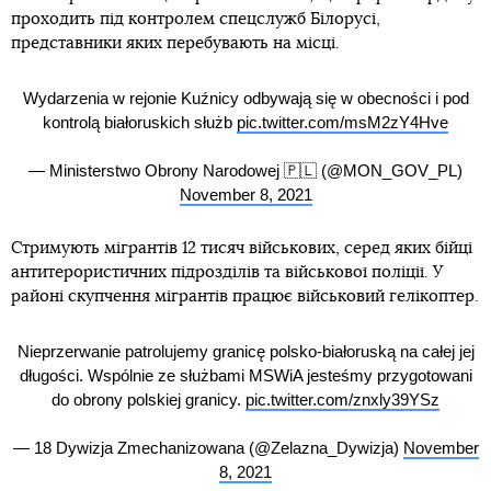
проходить під контролем спецслужб Білорусі,
представники яких перебувають на місці.
Wydarzenia w rejonie Kuźnicy odbywają się w obecności i pod
kontrolą białoruskich służb
pic.twitter.com/msM2zY4Hve
— Ministerstwo Obrony Narodowej 🇵🇱 (@MON_GOV_PL)
November 8, 2021
Стримують мігрантів 12 тисяч військових, серед яких бійці
антитерористичних підрозділів та військової поліції. У
районі скупчення мігрантів працює військовий гелікоптер.
Nieprzerwanie patrolujemy granicę polsko-białoruską na całej jej
długości. Wspólnie ze służbami MSWiA jesteśmy przygotowani
do obrony polskiej granicy.
pic.twitter.com/znxly39YSz
— 18 Dywizja Zmechanizowana (@Zelazna_Dywizja)
November
8, 2021