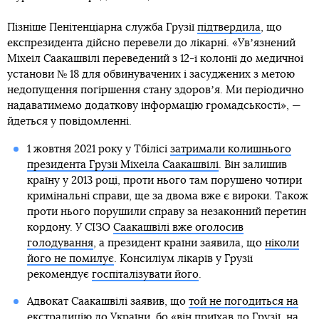
Пізніше Пенітенціарна служба Грузії
підтвердила
, що
експрезидента дійсно перевели до лікарні. «Увʼязнений
Міхеіл Саакашвілі переведений з 12-ї колонії до медичної
установи № 18 для обвинувачених і засуджених з метою
недопущення погіршення стану здоровʼя. Ми періодично
надаватимемо додаткову інформацію громадськості», —
йдеться у повідомленні.
1 жовтня 2021 року у Тбілісі
затримали колишнього
президента Грузії Міхеіла Саакашвілі
. Він залишив
країну у 2013 році, проти нього там порушено чотири
кримінальні справи, ще за двома вже є вироки. Також
проти нього порушили справу за незаконний перетин
кордону. У СІЗО
Саакашвілі вже оголосив
голодування
, а президент країни заявила, що
ніколи
його не помилує
. Консиліум лікарів у Грузії
рекомендує
госпіталізувати його
.
Адвокат Саакашвілі заявив, що
той не погодиться на
екстрадицію до України
, бо «він приїхав до Грузії, на