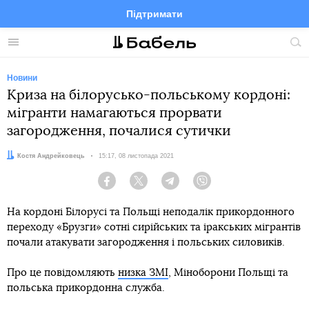
Підтримати
Facebook
Telegram
Twitter
Instagram
Меню
По
по
сай
Новини
Криза на білорусько-польському кордоні:
мігранти намагаються прорвати
загородження, почалися сутички
Автор:
Костя Андрейковець
Дата:
15:17, 08 листопада 2021
Facebook
Twitter
Telegram
Viber
На кордоні Білорусі та Польщі неподалік прикордонного
переходу «Брузги» сотні сирійських та іракських мігрантів
почали атакувати загородження і польських силовиків.
Про це повідомляють
низка ЗМІ
, Міноборони Польщі та
польська прикордонна служба.