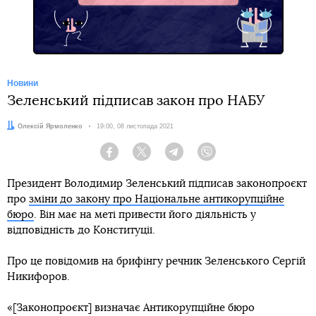
Новини
Зеленський підписав закон про НАБУ
Автор:
Олексій Ярмоленко
Дата:
19:00, 08 листопада 2021
Facebook
Twitter
Telegram
Viber
Президент Володимир Зеленський підписав законопроєкт
про
зміни до закону про Національне антикорупційне
бюро
. Він має на меті привести його діяльність у
відповідність до Конституції.
Про це повідомив на брифінгу речник Зеленського Сергій
Никифоров.
«[Законопроєкт] визначає Антикорупційне бюро