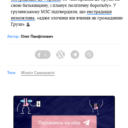
свою батьківщину, і планує політичну боротьбу». У
грузинському МЗС підтвердили, що
екстрадиція
неможлива
, «адже злочини він вчиняв як громадянин
Грузії».
Автор:
Олег Панфілович
1
Facebook
Twitter
Telegram
Viber
Теги:
Міхеіл Саакашвілі
Підпишись на наш
Telegram