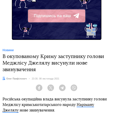
Підпишись на наш
Telegram
Новини
В окупованому Криму заступнику голови
Меджлісу Джелялу висунули нове
звинувачення
Автор:
Олег Панфілович
Дата:
23:30, 08 листопада 2021
Facebook
Twitter
Telegram
Viber
Російська окупаційна влада висунула заступнику голови
Меджлісу кримськотатарського народу
Наріману
Джелялу
нове звинувачення.