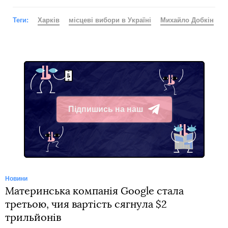
Теги:
Харків
місцеві вибори в Україні
Михайло Добкін
Підпишись на наш
Telegram
Новини
Материнська компанія Google стала
третьою, чия вартість сягнула $2
трильйонів