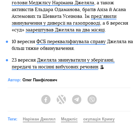
голови Меджлісу Нарімана Джеляла
, а також
активістів Ельдара Одаманова, братів Азіза й Асана
Ахтемових та Шевкета Усеїнова. Їм
предʼявили
звинувачення у диверсії на газопроводі
, а 6 вересня
«суд»
заарештував Джеляла на два місяці
.
10 вересня
ФСБ перекваліфікувала справу
Джеляла на
більш тяжке обвинувачення.
23 вересня
Джеляла звинуватили у зберіганні,
передачі та носінні вибухових речовин
.
Автор:
Олег Панфілович
Facebook
Twitter
Telegram
Viber
Теги:
Наріман Джелял
Меджліс
окупація Криму