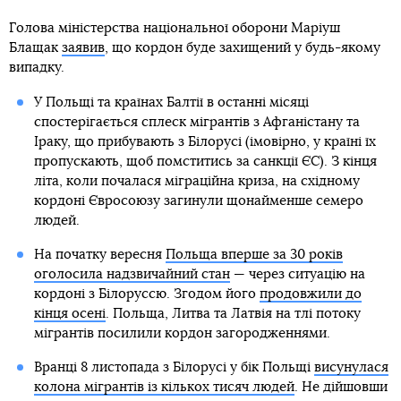
Голова міністерства національної оборони Маріуш
Блащак
заявив
, що кордон буде захищений у будь-якому
випадку.
У Польщі та країнах Балтії в останні місяці
спостерігається сплеск мігрантів з Афганістану та
Іраку, що прибувають з Білорусі (імовірно, у країні їх
пропускають, щоб помститись за санкції ЄС). З кінця
літа, коли почалася міграційна криза, на східному
кордоні Євросоюзу загинули щонайменше семеро
людей.
На початку вересня
Польща вперше за 30 років
оголосила надзвичайний стан
— через ситуацію на
кордоні з Білоруссю. Згодом його
продовжили до
кінця осені
. Польща, Литва та Латвія на тлі потоку
мігрантів посилили кордон загородженнями.
Вранці 8 листопада з Білорусі у бік Польщі
висунулася
колона мігрантів із кількох тисяч людей
. Не дійшовши