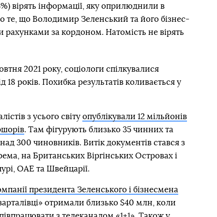
%) вірять інформації, яку оприлюднили в
ро те, що Володимир Зеленський та його бізнес-
рахунками за кордоном. Натомість не вірять
тня 2021 року, соціологи спілкувалися
д 18 років. Похибка результатів коливається у
лістів з усього світу
опублікували 12 мільйонів
фшорів
. Там фігурують близько 35 чинних та
над 300 чиновників. Витік документів стався з
ема, на Британських Віргінських Островах і
апурі, ОАЕ та Швейцарії.
омпанії президента Зеленського і бізнесмена
«кварталівці» отримали близько $40 млн, коли
співпрацювати з телеканалом «1+1». Також у