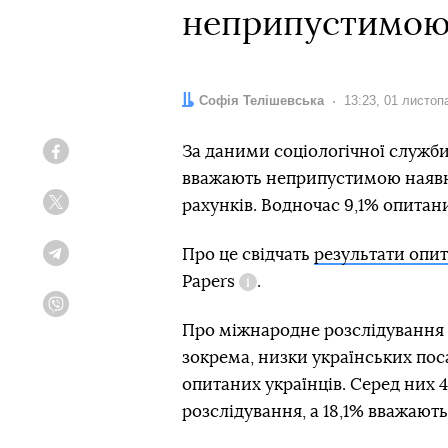
неприпустимою 
Автор:
Софія Телішевська
Дата:
13:23, 01 листоп
За даними соціологічної служби
Facebook
вважають неприпустимою наявн
рахунків. Водночас 9,1% опитани
Twitter
Про це свідчать
результати опи
Telegram
Papers
.
Довідка
Viber
Про міжнародне розслідування P
зокрема, низки українських по
опитаних українців. Серед них 
розслідування, а 18,1% вважают