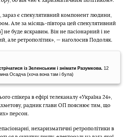
ору, бо він «не є харизматичним політиком».
 зараз є спекулятивний компонент людини,
ром. Але за місяць-півтора цей спекулятивний
 не буде яскравим. Він не пасіонарний і не
ий, але ретрополітик», — наголосив Подоляк.
трічатися із Зеленським і знімати Разумкова.
12
ерина Осадча (хоча вона там і була)
го спікера в ефірі телеканалу «Україна 24»,
Ахметову, радник глави ОП пояснює тим, що
их» персон.
епасіонарні, нехаризматичні ретрополітики в
ться в сукупну групу, електоральна вага якої