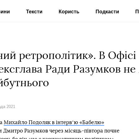
вини
Тексти
Користь
Подкасти
П
ий ретрополітик». В Офісі
ексглава Ради Разумков не
йбутнього
ада 2021
та
Михайло Подоляк в інтервʼю «Бабелю»
и Дмитро Разумков через місяць-півтора почне