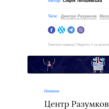
Автор:
Софія Телішевська
Теги:
Дмитро Разумков
Мих
Facebook
Twitter
Telegram
Viber
Помітили помилку? Виділіть її та натисн
Новини
Центр Разумков