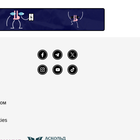
Facebook
Telegram
Twitter
Instagram
YouTube
TikTok
том
ies