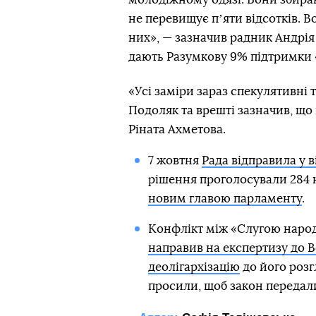
не перевищує пʼяти відсотків. Во
них», — зазначив радник Андрія 
дають Разумкову 9% підтримки «
«Усі заміри зараз спекулятивні 
Подоляк та врешті зазначив, що
Ріната Ахметова.
7 жовтня
Рада відправила у 
рішення проголосували 284 
новим главою парламенту
.
Конфлікт між «Слугою народу
направив на експертизу до В
деолігархізацію
до його розг
просили, щоб закон передали