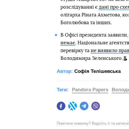
розслідуванні є
дані про сх
олігарха Ріната Ахметова, 
Боголюбова та інших.
В Офісі президента заявили
немає
. Національне агентст
перевірку та
не виявило пра
Володимира Зеленського.
Автор:
Софія Телішевська
Теги:
Pandora Papers
Володи
Facebook
Twitter
Telegram
Viber
Помітили помилку? Виділіть її та натисн