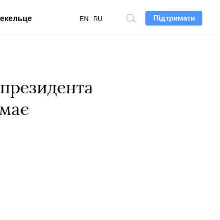
Підтримати
екельце
Пошук
EN
RU
по
сайту
 президента
 має