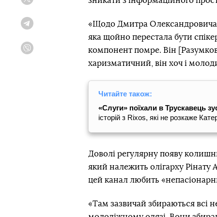
зникати з інформаційного прост
Twitter
«Щодо Дмитра Олександровича,
Telegram
яка щойно перестала бути спіке
компонент помре. Він [Разумков]
Viber
харизматичний, він хоч і молод
Читайте також:
«Слуги» поїхали в Трускавець зус
історій з Rixos, які не розкаже Кат
Доволі регулярну появу колишньо
який належить олігарху Рінату 
цей канал любить «непасіонарн
«Там зазвичай збираються всі н
молодіжному одязі. Вони збираю