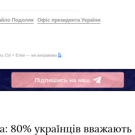
айло Подоляк
Офіс президента України
іть
Ctrl
+
Enter
— ми виправимо
Підпишись на наш
Telegram
а: 80% українців вважають