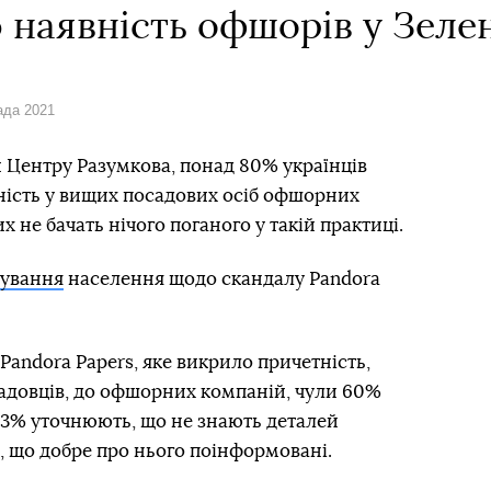
наявність офшорів у Зеле
ада 2021
 Центру Разумкова, понад 80% українців
ість у вищих посадових осіб офшорних
х не бачать нічого поганого у такій практиці.
тування
населення щодо скандалу
Pandora
andora Papers, яке викрило причетність,
садовців, до офшорних компаній, чули 60%
43% уточнюють, що не знають деталей
ь, що добре про нього поінформовані.