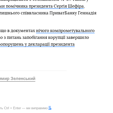
еми помічника президента Сергія Шефіра
,
колишнього співвласника ПриватБанку Геннадія
, що в документах
нічого компрометувального
во з питань запобігання корупції завершило
вопорушень у декларації президента
мир Зеленський
іть
Ctrl
+
Enter
— ми виправимо