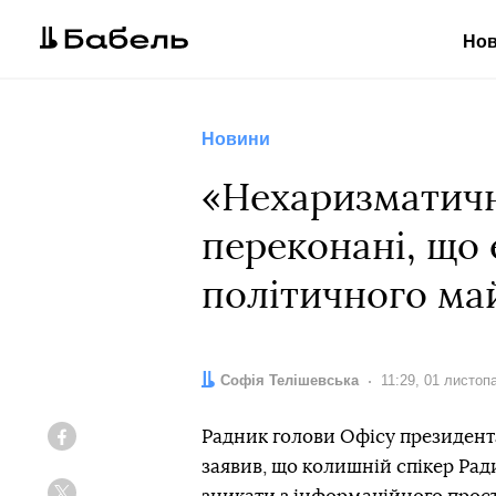
Но
Новини
«Нехаризматичн
переконані, що 
політичного ма
Автор:
Софія Телішевська
Дата:
11:29, 01 листоп
Радник голови Офісу президен
Facebook
заявив, що колишній спікер Рад