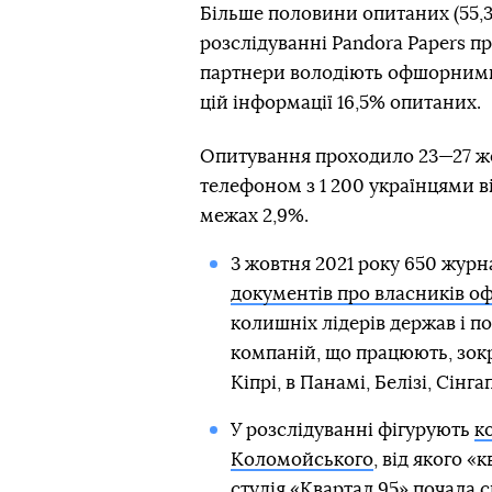
Більше половини опитаних (55,3
розслідуванні Pandora Papers п
партнери володіють офшорними 
цій інформації 16,5% опитаних.
Опитування проходило 23—27 жов
телефоном з 1 200 українцями ві
межах 2,9%.
3 жовтня 2021 року 650 журна
документів про власників о
колишніх лідерів держав і по
компаній, що працюють, зокр
Кіпрі, в Панамі, Белізі, Сінг
У розслідуванні фігурують
к
Коломойського
, від якого 
студія «Квартал 95» почала 