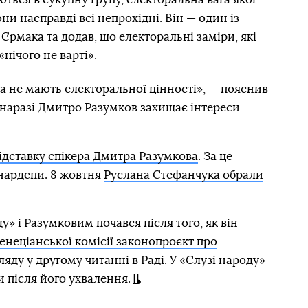
ни насправді всі непрохідні. Він — один із
Єрмака та додав, що електоральні заміри, які
нічого не варті».
та не мають електоральної цінності», — пояснив
 наразі Дмитро Разумков захищає інтереси
відставку спікера Дмитра Разумкова
. За це
нардепи. 8 жовтня
Руслана Стефанчука обрали
» і Разумковим почався після того, як він
енеціанської комісії законопроєкт про
ляду у другому читанні в Раді. У «Слузі народу»
 після його ухвалення.