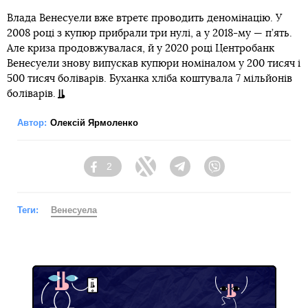
Влада Венесуели вже втретє проводить деномінацію. У
2008 році з купюр прибрали три нулі, а у 2018-му — п’ять.
Але криза продовжувалася, й у 2020 році Центробанк
Венесуели знову випускав купюри номіналом у 200 тисяч і
500 тисяч боліварів. Буханка хліба коштувала 7 мільйонів
боліварів.
Автор:
Олексій Ярмоленко
2
Facebook
Twitter
Telegram
Viber
Теги:
Венесуела