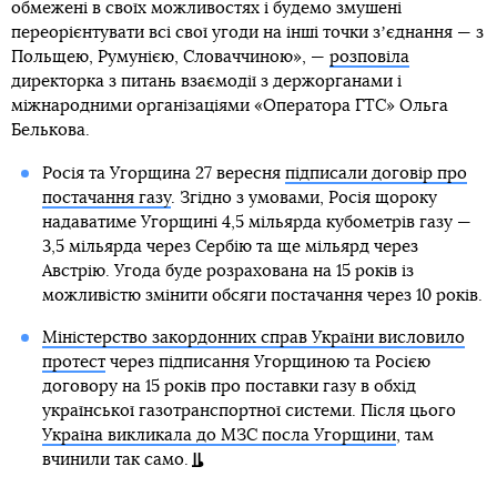
обмежені в своїх можливостях і будемо змушені
переорієнтувати всі свої угоди на інші точки зʼєднання — з
Польщею, Румунією, Словаччиною», —
розповіла
директорка з питань взаємодії з держорганами і
міжнародними організаціями «Оператора ГТС» Ольга
Белькова.
Росія та Угорщина 27 вересня
підписали договір про
постачання газу
. Згідно з умовами, Росія щороку
надаватиме Угорщині 4,5 мільярда кубометрів газу —
3,5 мільярда через Сербію та ще мільярд через
Австрію. Угода буде розрахована на 15 років із
можливістю змінити обсяги постачання через 10 років.
Міністерство закордонних справ України висловило
протест
через підписання Угорщиною та Росією
договору на 15 років про поставки газу в обхід
української газотранспортної системи. Після цього
Україна викликала до МЗС посла Угорщини
, там
вчинили так само.