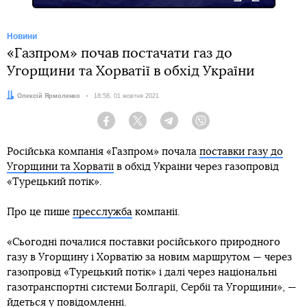
Новини
«Газпром» почав постачати газ до
Угорщини та Хорватії в обхід України
Автор:
Олексій Ярмоленко
Дата:
18:58, 01 жовтня 2021
Facebook
Twitter
Telegram
Viber
Російська компанія «Газпром» почала
поставки газу до
Угорщини та Хорватії
в обхід України через газопровід
«Турецький потік».
Про це пише
пресслужба
компанії.
«Сьогодні почалися поставки російського природного
газу в Угорщину і Хорватію за новим маршрутом — через
газопровід «Турецький потік» і далі через національні
газотранспортні системи Болгарії, Сербії та Угорщини», —
йдеться у повідомленні.