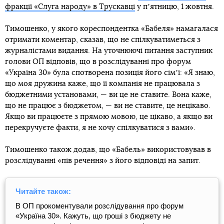
фракції «Слуга народу» в Трускавці
у пʼятницю, 1 жовтня.
Тимошенко, у якого кореспондентка «Бабеля» намагалася
отримати коментар, сказав, що не спілкуватиметься з
журналістами видання. На уточнюючі питання заступник
голови ОП відповів, що в розслідуванні про форум
«Україна 30» була спотворена позиція його сімʼї: «Я знаю,
що моя дружина каже, що її компанія не працювала з
бюджетними установами, — ви це не ставите. Вона каже,
що не працює з бюджетом, — ви не ставите, це нецікаво.
Якщо ви працюєте з прямою мовою, це цікаво, а якщо ви
перекручуєте факти, я не хочу спілкуватися з вами».
Тимошенко також додав, що «Бабель» використовував в
розслідуванні «пів речення» з його відповіді на запит.
Читайте також:
В ОП прокоментували розслідування про форум
«Україна 30». Кажуть, що гроші з бюджету не