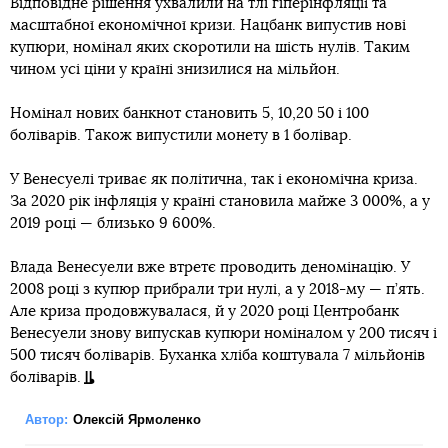
Відповідне рішення ухвалили на тлі гіперінфляції та
масштабної економічної кризи. Нацбанк випустив нові
купюри, номінал яких скоротили на шість нулів. Таким
чином усі ціни у країні знизилися на мільйон.
Номінал нових банкнот становить 5, 10,20 50 і 100
боліварів. Також випустили монету в 1 болівар.
У Венесуелі триває як політична, так і економічна криза.
За 2020 рік інфляція у країні становила майже 3 000%, а у
2019 році — близько 9 600%.
Влада Венесуели вже втретє проводить деномінацію. У
2008 році з купюр прибрали три нулі, а у 2018-му — п’ять.
Але криза продовжувалася, й у 2020 році Центробанк
Венесуели знову випускав купюри номіналом у 200 тисяч і
500 тисяч боліварів. Буханка хліба коштувала 7 мільйонів
боліварів.
Автор:
Олексій Ярмоленко