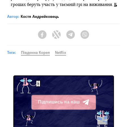
грошах беруть участь у таємній грі на виживання.
Автор:
Костя Андрейковець
Facebook
Twitter
Telegram
Viber
Теги:
Південна Корея
Netflix
Підпишись на наш
Telegram