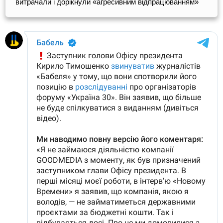
витрачали і дорікнули «агресивним відпрацюванням»