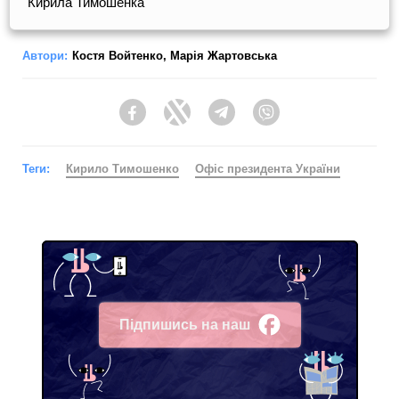
Кирила Тимошенка
Автори:
Костя Войтенко
,
Марія Жартовська
Facebook
Twitter
Telegram
Viber
Теги:
Кирило Тимошенко
Офіс президента України
Підпишись на наш
Facebook