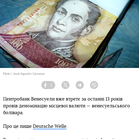
Flickr / José Agustín Censore
2
Facebook
Twitter
Telegram
Viber
Центробанк Венесуели вже втретє за останні 13 років
провів деномінацію місцевої валюти — венесуельського
болівара.
Про це пише
Deutsche Welle
.