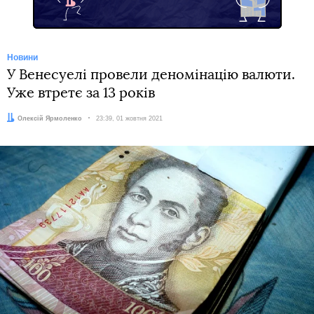
Новини
У Венесуелі провели деномінацію валюти.
Уже втретє за 13 років
Автор:
Олексій Ярмоленко
Дата:
23:39, 01 жовтня 2021