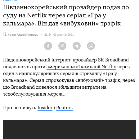
Південнокорейський провайдер подав до
суду на Netflix через серіал «Гра у
кальмара». Він дав «вибуховий» трафік
Автор:
Костя Андрейковець
Дата:
21:34, 01 жовтня 2021
Facebook
Twitter
Telegram
Viber
Південнокорейський інтернет-провайдер SK Broadband
подав позов проти
американської компанії Netflix
через
один з найпопулярніших серіалів стримінгу «Гра у
кальмара». Серіал спровокував «вибуховий» трафік, через
що Broadband довелося збільшити витрати на
техобслуговування мережі.
Про це пишуть
Insider
і
Reuters
.