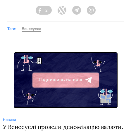
2
Facebook
Twitter
Telegram
Viber
Теги:
Венесуела
Підпишись на наш
Telegram
Новини
У Венесуелі провели деномінацію валюти.