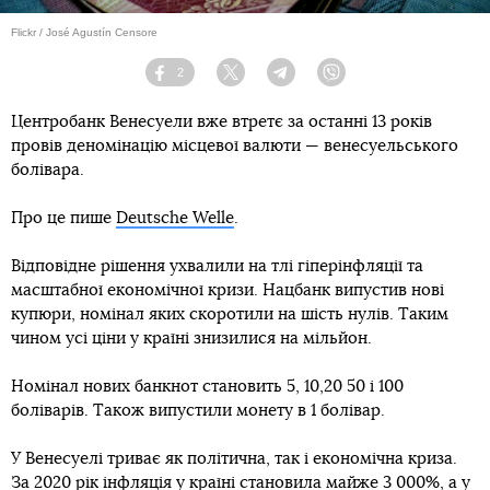
Flickr / José Agustín Censore
2
Facebook
Twitter
Telegram
Viber
Центробанк Венесуели вже втретє за останні 13 років
провів деномінацію місцевої валюти — венесуельського
болівара.
Про це пише
Deutsche Welle
.
Відповідне рішення ухвалили на тлі гіперінфляції та
масштабної економічної кризи. Нацбанк випустив нові
купюри, номінал яких скоротили на шість нулів. Таким
чином усі ціни у країні знизилися на мільйон.
Номінал нових банкнот становить 5, 10,20 50 і 100
боліварів. Також випустили монету в 1 болівар.
У Венесуелі триває як політична, так і економічна криза.
За 2020 рік інфляція у країні становила майже 3 000%, а у