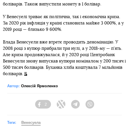
боліварів. Також випустили монету в 1 болівар.
У Венесуелі триває як політична, так і економічна криза.
За 2020 рік інфляція у країні становила майже 3 000%, а у
2019 році — близько 9 600%.
Влада Венесуели вже втретє проводить деномінацію. У
2008 році з купюр прибрали три нулі, а у 2018-му — п’ять.
Але криза продовжувалася, й у 2020 році Центробанк
Венесуели знову випускав купюри номіналом у 200 тисяч і
500 тисяч боліварів. Буханка хліба коштувала 7 мільйонів
боліварів.
Автор:
Олексій Ярмоленко
2
Facebook
Twitter
Telegram
Viber
Теги:
Венесуела