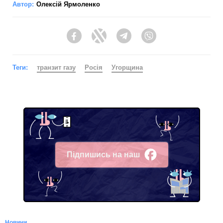
Автор:
Олексій Ярмоленко
Facebook
Twitter
Telegram
Viber
Теги:
транзит газу
Росія
Угорщина
Підпишись на наш
Facebook
Новини