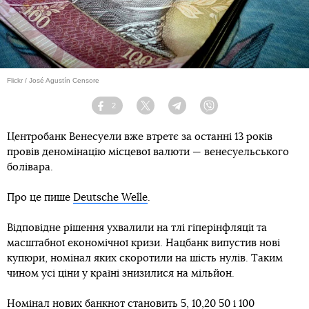
Flickr / José Agustín Censore
2
Facebook
Twitter
Telegram
Viber
Центробанк Венесуели вже втретє за останні 13 років
провів деномінацію місцевої валюти — венесуельського
болівара.
Про це пише
Deutsche Welle
.
Відповідне рішення ухвалили на тлі гіперінфляції та
масштабної економічної кризи. Нацбанк випустив нові
купюри, номінал яких скоротили на шість нулів. Таким
чином усі ціни у країні знизилися на мільйон.
Номінал нових банкнот становить 5, 10,20 50 і 100