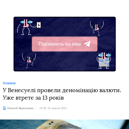
Підпишись на наш
Telegram
Новини
У Венесуелі провели деномінацію валюти.
Уже втретє за 13 років
Автор:
Олексій Ярмоленко
Дата:
23:39, 01 жовтня 2021