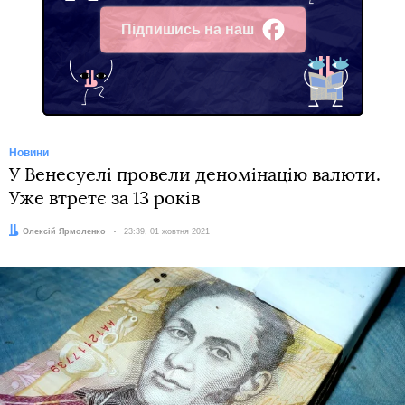
Підпишись на наш
Facebook
Новини
У Венесуелі провели деномінацію валюти.
Уже втретє за 13 років
Автор:
Олексій Ярмоленко
Дата:
23:39, 01 жовтня 2021