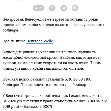
2
Facebook
Twitter
Telegram
Viber
Центробанк Венесуели вже втретє за останні 13 років
провів деномінацію місцевої валюти — венесуельського
болівара.
Про це пише
Deutsche Welle
.
Відповідне рішення ухвалили на тлі гіперінфляції та
масштабної економічної кризи. Нацбанк випустив нові
купюри, номінал яких скоротили на шість нулів. Таким
чином усі ціни у країні знизилися на мільйон.
Номінал нових банкнот становить 5, 10,20 50 і 100
боліварів. Також випустили монету в 1 болівар.
У Венесуелі триває як політична, так і економічна криза.
За 2020 рік інфляція у країні становила майже 3 000%, а у
2019 році — близько 9 600%.