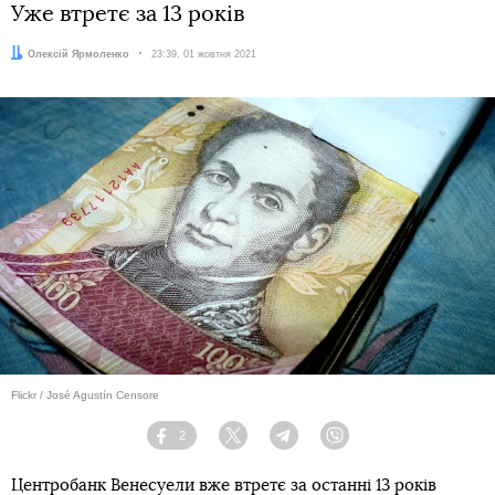
Уже втретє за 13 років
Автор:
Олексій Ярмоленко
Дата:
23:39, 01 жовтня 2021
Flickr / José Agustín Censore
2
Facebook
Twitter
Telegram
Viber
Центробанк Венесуели вже втретє за останні 13 років