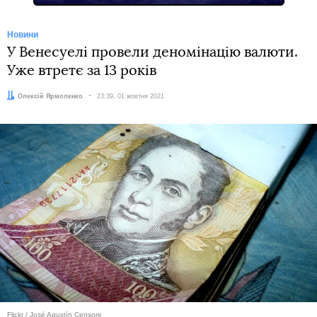
Новини
У Венесуелі провели деномінацію валюти.
Уже втретє за 13 років
Автор:
Олексій Ярмоленко
Дата:
23:39, 01 жовтня 2021
Flickr / José Agustín Censore