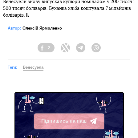
Венесуели знову випускав купюри номіналом у 200 тисяч і
500 тисяч боліварів. Буханка хліба коштувала 7 мільйонів
боліварів.
Автор:
Олексій Ярмоленко
2
Facebook
Twitter
Telegram
Viber
Теги:
Венесуела
Підпишись на наш
Telegram