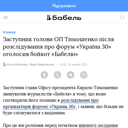
Підтримати
Facebook
Telegram
Twitter
Instagram
Меню
По
по
сай
Новини
Заступник голови ОП Тимошенко після
розслідування про форум «Україна 30»
оголосив бойкот «Бабелю»
Автори:
Костя Войтенко
,
Марія Жартовська
Дата:
16:01, 01 жовтня 2021
Facebook
Twitter
Telegram
Viber
Заступник глави Офісу президента Кирило Тимошенко
звинуватив журналістів «Бабеля» в тому, що вони
спотворили його позицію в
розслідуванні про
організаторів форуму «Україна 30»
, і заявив, що більше не
буде спілкуватися з виданням.
Про це він розповів перед початком
виїзного засідання