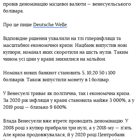
провів деномінацію місцевої валюти — венесуельського
болівара.
Про це пише
Deutsche Welle
.
Відповідне рішення ухвалили на тлі гіперінфляції та
масштабної економічної кризи. Нацбанк випустив нові
купюри, номінал яких скоротили на шість нулів. Таким
чином усі ціни у країні знизилися на мільйон.
Номінал нових банкнот становить 5, 10,20 50 і 100
боліварів. Також випустили монету в 1 болівар.
У Венесуелі триває як політична, так і економічна криза.
За 2020 рік інфляція у країні становила майже 3 000%, а у
2019 році — близько 9 600%.
Влада Венесуели вже втретє проводить деномінацію. У
2008 році з купюр прибрали три нулі, а у 2018-му — п’ять.
Але криза продовжувалася, й у 2020 році Центробанк