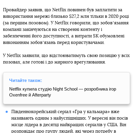
Провайдер заявив, що Netflix повинен був заплатити за
використання мережі близько $27,2 млн тільки в 2020 році
(за першим позовом). У Netflix говорили, що зобовʼязання
компанії закінчуються на створенні контенту і
забезпеченні його доступності, а витрати SK обумовлені
виконанням зобовʼязань перед користувачами.
У Netflix заявили, що відстоюватимуть свою позицію у всіх
позовах, але готові і до мирного врегулювання.
Читайте також:
Netflix купила студію Night School — розробника ігор
Oxenfree й Afterparty
Південнокорейський серіал «Гра у кальмара» вже
називають одним з найуспішніших. У вересні він посів
місце лідера в десятці найкращих серіалів у США. Він
розповідає про групу людей, які через потребу в