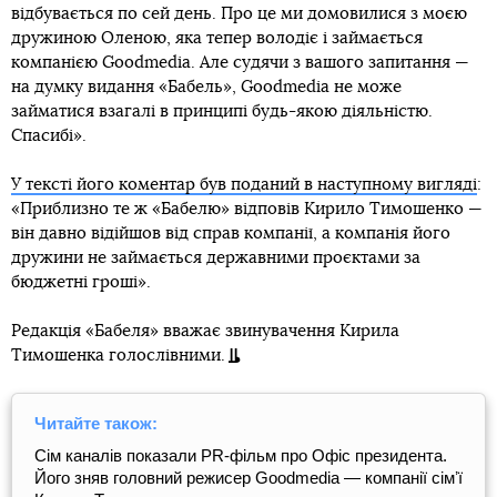
відбувається по сей день. Про це ми домовилися з моєю
дружиною Оленою, яка тепер володіє і займається
компанією Goodmedia. Але судячи з вашого запитання —
на думку видання «Бабель», Goodmedia не може
займатися взагалі в принципі будь-якою діяльністю.
Спасибі».
У тексті його коментар був поданий в наступному вигляді
:
«Приблизно те ж «Бабелю» відповів Кирило Тимошенко —
він давно відійшов від справ компанії, а компанія його
дружини не займається державними проєктами за
бюджетні гроші».
Редакція «Бабеля» вважає звинувачення Кирила
Тимошенка голослівними.
Читайте також:
Сім каналів показали PR-фільм про Офіс президента.
Його зняв головний режисер Goodmedia — компанії сімʼї