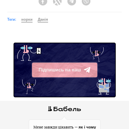
Facebook
Twitter
Telegram
Viber
Теги:
норки
Данія
Підпишись на наш
Telegram
як і чому
Мене завжди цікавить —