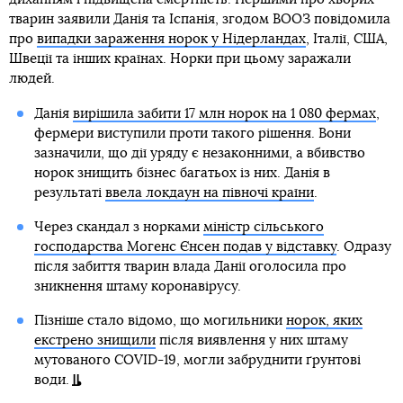
тварин заявили Данія та Іспанія, згодом ВООЗ повідомила
про
випадки зараження норок у Нідерландах
, Італії, США,
Швеції та інших країнах. Норки при цьому заражали
людей.
Данія
вирішила забити 17 млн норок на 1 080 фермах
,
фермери виступили проти такого рішення. Вони
зазначили, що дії уряду є незаконними, а вбивство
норок знищить бізнес багатьох із них. Данія в
результаті
ввела локдаун на півночі країни
.
Через скандал з норками
міністр сільського
господарства Могенс Єнсен подав у відставку
. Одразу
після забиття тварин влада Данії оголосила про
зникнення штаму коронавірусу.
Пізніше стало відомо, що могильники
норок, яких
екстрено знищили
після виявлення у них штаму
мутованого COVID-19, могли забруднити ґрунтові
води.