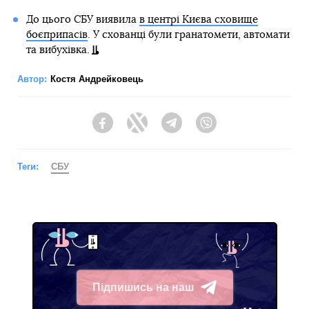
До цього СБУ виявила
в центрі Києва сховище
боєприпасів
. У схованці були гранатомети, автомати
та вибухівка.
Автор:
Костя Андрейковець
Facebook
Twitter
Telegram
Viber
Теги:
СБУ
Підпишись на наш
Telegram