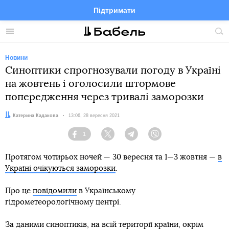
Підтримати
Facebook
Telegram
Twitter
Instagram
Меню
По
по
сай
Новини
Синоптики спрогнозували погоду в Україні
на жовтень і оголосили штормове
попередження через тривалі заморозки
Автор:
Катерина Кадакова
Дата:
13:06, 28 вересня 2021
1
Facebook
Twitter
Telegram
Viber
Протягом чотирьох ночей — 30 вересня та 1—3 жовтня —
в
Україні очікуються заморозки
.
Про це
повідомили
в Українському
гідрометеорологічному центрі.
За даними синоптиків, на всій території країни, окрім