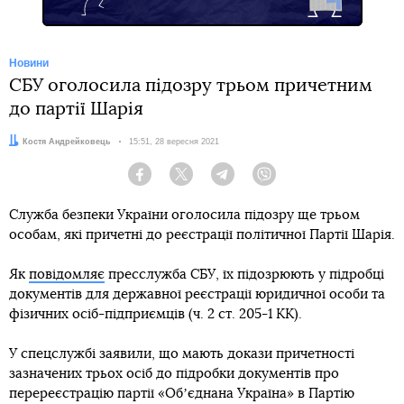
Новини
СБУ оголосила підозру трьом причетним
до партії Шарія
Автор:
Костя Андрейковець
Дата:
15:51, 28 вересня 2021
Facebook
Twitter
Telegram
Viber
Служба безпеки України оголосила підозру ще трьом
особам, які причетні до реєстрації політичної Партії Шарія.
Як
повідомляє
пресслужба СБУ, їх підозрюють у підробці
документів для державної реєстрації юридичної особи та
фізичних осіб-підприємців (ч. 2 ст. 205-1 КК).
У спецслужбі заявили, що мають докази причетності
зазначених трьох осіб до підробки документів про
перереєстрацію партії «Обʼєднана Україна» в Партію