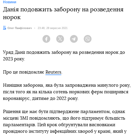
Новини
Данія подовжить заборону на розведення
норок
Автор:
Олег Панфілович
Дата:
23:48, 28 вересня 2021
Facebook
Twitter
Telegram
Viber
Уряд Данії подовжить заборону на розведення норок до
2023 року.
Про це повідомляє
Reuters
.
Нинішня заборона, яка була запроваджена минулого року,
після того як на кілька сотень норкових ферм поширився
коронавірус, діятиме до 2022 року.
Рішення ще має бути підтверджене парламентом, однак
місцеві ЗМІ повідомляють, що його підтримує більшість
парламентарів. Цей крок обґрунтували висновками
провідного інституту інфекційних хвороб у країні, який у