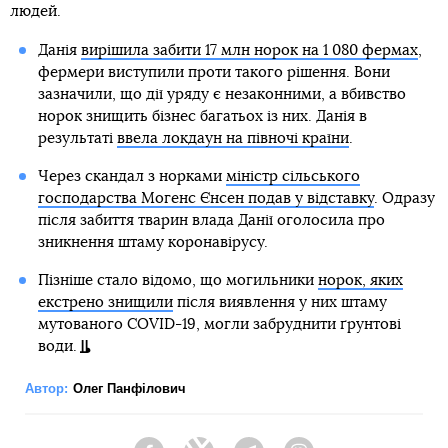
людей.
Данія
вирішила забити 17 млн норок на 1 080 фермах
,
фермери виступили проти такого рішення. Вони
зазначили, що дії уряду є незаконними, а вбивство
норок знищить бізнес багатьох із них. Данія в
результаті
ввела локдаун на півночі країни
.
Через скандал з норками
міністр сільського
господарства Могенс Єнсен подав у відставку
. Одразу
після забиття тварин влада Данії оголосила про
зникнення штаму коронавірусу.
Пізніше стало відомо, що могильники
норок, яких
екстрено знищили
після виявлення у них штаму
мутованого COVID-19, могли забруднити ґрунтові
води.
Автор:
Олег Панфілович