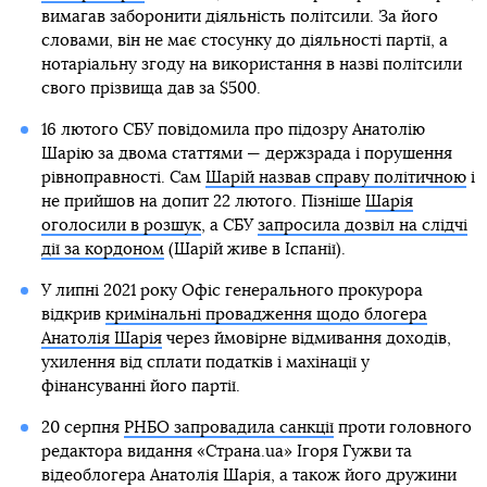
вимагав заборонити діяльність політсили. За його
словами, він не має стосунку до діяльності партії, а
нотаріальну згоду на використання в назві політсили
свого прізвища дав за $500.
16 лютого СБУ повідомила про підозру Анатолію
Шарію за двома статтями — держзрада і порушення
рівноправності. Сам
Шарій назвав справу політичною
і
не прийшов на допит 22 лютого. Пізніше
Шарія
оголосили в розшук
, а СБУ
запросила дозвіл на слідчі
дії за кордоном
(Шарій живе в Іспанії).
У липні 2021 року Офіс генерального прокурора
відкрив
кримінальні провадження щодо блогера
Анатолія Шарія
через ймовірне відмивання доходів,
ухилення від сплати податків і махінації у
фінансуванні його партії.
20 серпня
РНБО запровадила санкції
проти головного
редактора видання «Страна.uа» Ігоря Гужви та
відеоблогера Анатолія Шарія, а також його дружини