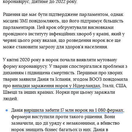
коронавірус, діятиме до 2022 року.
Рішення ще має бути підтверджене парламентом, однак
місцеві ЗМІ повідомляють, що його підтримує більшість
парламентарів. Цей крок обґрунтували висновками
провідного інституту інфекційних хвороб у країні, який у
червні цього року вказав, що розведення норок все ще
може становити загрозу для здоров’я населення.
У квітні 2020 року в норок почали виявляти мутовану
форму коронавірусу. У тварин спостерігалися проблеми з
диханням і підвищена смертність. Першими про хворих
тварин заявили Данія та Іспанія, згодом ВООЗ повідомила
про
випадки зараження норок у Нідерландах
, Італії, США,
Швеції та інших країнах. Норки при цьому заражали
людей.
Данія
вирішила забити 17 млн норок на 1 080 фермах
,
фермери виступили проти такого рішення. Вони
зазначили, що дії уряду є незаконними, а вбивство
норок знищить бізнес багатьох із них. Данія в