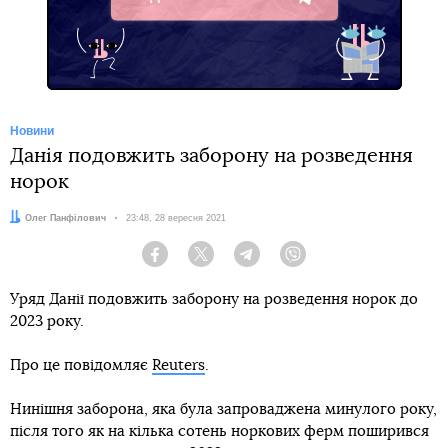
Telegram
Новини
Данія подовжить заборону на розведення
норок
Автор:
Олег Панфілович
Дата:
23:48, 28 вересня 2021
Facebook
Twitter
Telegram
Viber
Уряд Данії подовжить заборону на розведення норок до
2023 року.
Про це повідомляє
Reuters
.
Нинішня заборона, яка була запроваджена минулого року,
після того як на кілька сотень норкових ферм поширився