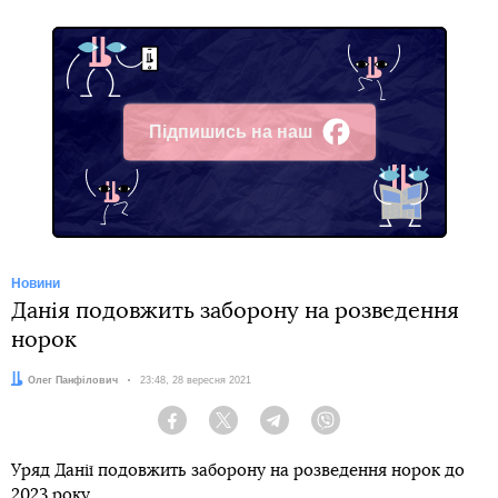
Підпишись на наш
Facebook
Новини
Данія подовжить заборону на розведення
норок
Автор:
Олег Панфілович
Дата:
23:48, 28 вересня 2021
Facebook
Twitter
Telegram
Viber
Уряд Данії подовжить заборону на розведення норок до
2023 року.