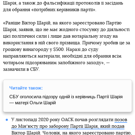
Шарія, а також до фальсифікації протоколів її засідань
для обрання «потрібних керівників партії».
«Раніше Віктор Шарій, на якого зареєстровано Партію
Шарія, заявив, що не має жодного стосунку до діяльності
цієї політичної сили і лише дав нотаріальну згоду на
використання в ній свого прізвища. Причому зробив це за
грошову винагороду у $500. Наразі до суду
направляються матеріали, необхідні для обрання всім
чотирьом підозрюваним запобіжного заходу», —
зазначили в СБУ.
Читайте також:
СБУ оголосила підозру одній із керівниць Партії Шарія
— матері Ольги Шарій
У листопаді 2020 року ОАСК почав розглядати
позов
до Мінʼюсту про заборону Партії Шарія, який подав
Віктор Шарій
. Чоловік, на якого зареєстровано партію,