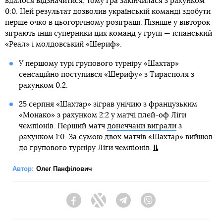
вдалося відзначитися, тому гра закінчилася з рахунком
0:0. Цей результат дозволив українській команді здобути
перше очко в цьогорічному розіграші. Пізніше у вівторок
зіграють інші суперники цих команд у групі — іспанський
«Реал» і молдовський «Шериф».
У першому турі групового турніру «Шахтар»
сенсаційно поступився «Шерифу» з Тирасполя з
рахунком 0:2.
25 серпня «Шахтар» зіграв унічию з французьким
«Монако» з рахунком 2:2 у матчі плей-оф Ліги
чемпіонів. Перший матч
донеччани виграли
з
рахунком 1:0. За сумою двох матчів «Шахтар» вийшов
до групового турніру Ліги чемпіонів.
Автор:
Олег Панфілович
Facebook
Twitter
Telegram
Viber