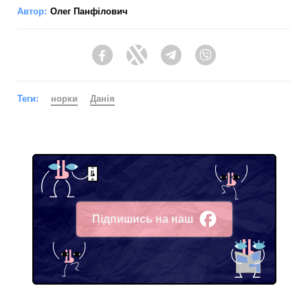
Автор:
Олег Панфілович
Facebook
Twitter
Telegram
Viber
Теги:
норки
Данія
Підпишись на наш
Facebook