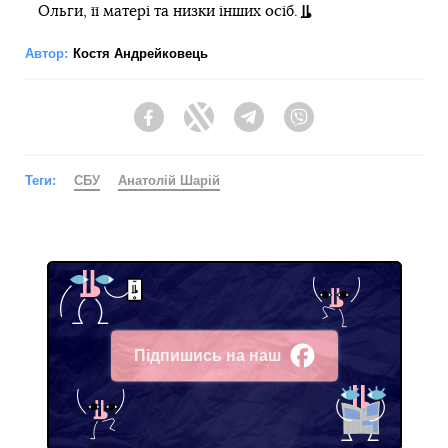
Ольги, її матері та низки інших осіб.
Автор:
Костя Андрейковець
Facebook
Twitter
Telegram
Viber
Теги:
СБУ
Анатолій Шарій
Підпишись на наш
Facebook