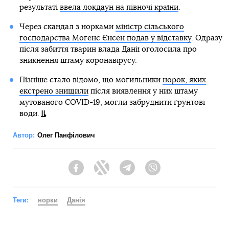
результаті
ввела локдаун на півночі країни
.
Через скандал з норками
міністр сільського
господарства Могенс Єнсен подав у відставку
. Одразу
після забиття тварин влада Данії оголосила про
зникнення штаму коронавірусу.
Пізніше стало відомо, що могильники
норок, яких
екстрено знищили
після виявлення у них штаму
мутованого COVID-19, могли забруднити ґрунтові
води.
Автор:
Олег Панфілович
Facebook
Twitter
Telegram
Viber
Теги:
норки
Данія