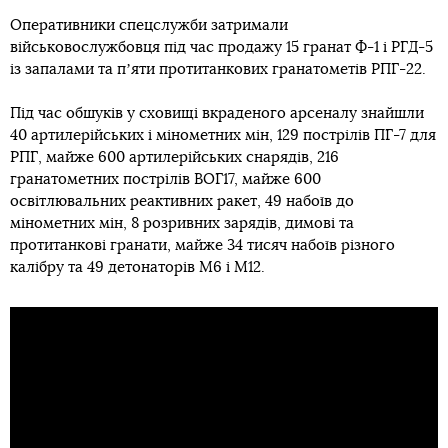
Оперативники спецслужби затримали
військовослужбовця під час продажу 15 гранат Ф-1 і РГД-5
із запалами та пʼяти протитанкових гранатометів РПГ-22.
Під час обшуків у сховищі вкраденого арсеналу знайшли
40 артилерійських і мінометних мін, 129 пострілів ПГ-7 для
РПГ, майже 600 артилерійських снарядів, 216
гранатометних пострілів ВОГ17, майже 600
освітлювальних реактивних ракет, 49 набоїв до
мінометних мін, 8 розривних зарядів, димові та
протитанкові гранати, майже 34 тисяч набоїв різного
калібру та 49 детонаторів М6 і М12.