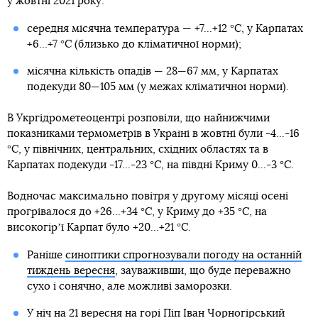
у жовтні 2021 року:
середня місячна температура — +7...+12 °С, у Карпатах
+6...+7 °С (близько до кліматичної норми);
місячна кількість опадів — 28—67 мм, у Карпатах
подекуди 80—105 мм (у межах кліматичної норми).
В Укргідрометеоцентрі розповіли, що найнижчими
показниками термометрів в Україні в жовтні були -4...-16
°С, у північних, центральних, східних областях та в
Карпатах подекуди -17...-23 °С, на півдні Криму 0...-3 °С.
Водночас максимально повітря у другому місяці осені
прогрівалося до +26...+34 °С, у Криму до +35 °С, на
високогірʼї Карпат було +20...+21 °С.
Раніше
синоптики спрогнозували погоду на останній
тиждень вересня
, зауваживши, що буде переважно
сухо і сонячно, але можливі заморозки.
У ніч на 21 вересня на горі Піп Іван Чорногірський