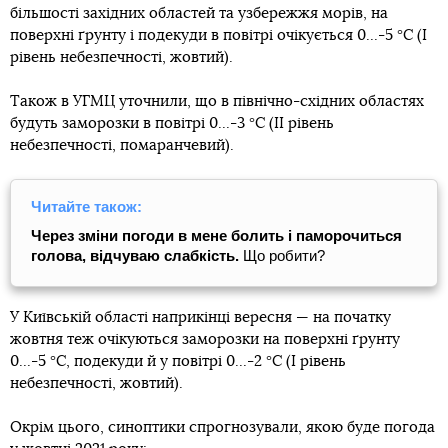
більшості західних областей та узбережжя морів, на
поверхні ґрунту і подекуди в повітрі очікується 0...-5 °С (I
рівень небезпечності, жовтий).
Також в УГМЦ уточнили, що в північно-східних областях
будуть заморозки в повітрі 0...-3 °С (ІІ рівень
небезпечності, помаранчевий).
Читайте також:
Через зміни погоди в мене болить і паморочиться
голова, відчуваю слабкість.
Що робити?
У Київській області наприкінці вересня — на початку
жовтня теж очікуються заморозки на поверхні ґрунту
0...-5 °С, подекуди й у повітрі 0...-2 °С (І рівень
небезпечності, жовтий).
Окрім цього, синоптики спрогнозували, якою буде погода