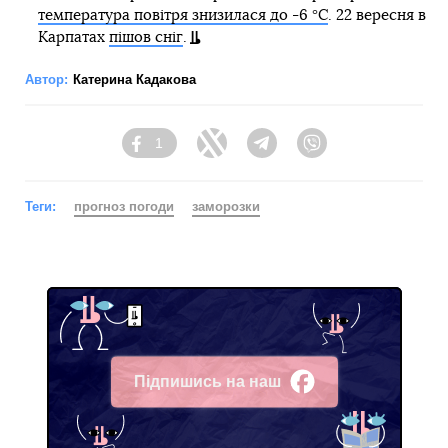
температура повітря знизилася до -6 °C
. 22 вересня в
Карпатах
пішов сніг
.
Автор:
Катерина Кадакова
1
Facebook
Twitter
Telegram
Viber
Теги:
прогноз погоди
заморозки
Підпишись на наш
Facebook