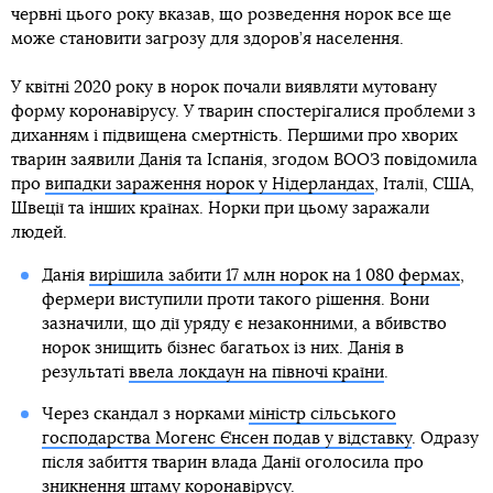
червні цього року вказав, що розведення норок все ще
може становити загрозу для здоров’я населення.
У квітні 2020 року в норок почали виявляти мутовану
форму коронавірусу. У тварин спостерігалися проблеми з
диханням і підвищена смертність. Першими про хворих
тварин заявили Данія та Іспанія, згодом ВООЗ повідомила
про
випадки зараження норок у Нідерландах
, Італії, США,
Швеції та інших країнах. Норки при цьому заражали
людей.
Данія
вирішила забити 17 млн норок на 1 080 фермах
,
фермери виступили проти такого рішення. Вони
зазначили, що дії уряду є незаконними, а вбивство
норок знищить бізнес багатьох із них. Данія в
результаті
ввела локдаун на півночі країни
.
Через скандал з норками
міністр сільського
господарства Могенс Єнсен подав у відставку
. Одразу
після забиття тварин влада Данії оголосила про
зникнення штаму коронавірусу.