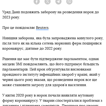
Facebook
Twitter
Telegram
Viber
Уряд Данії подовжить заборону на розведення норок до
2023 року.
Про це повідомляє
Reuters
.
Нинішня заборона, яка була запроваджена минулого року,
після того як на кілька сотень норкових ферм поширився
коронавірус, діятиме до 2022 року.
Рішення ще має бути підтверджене парламентом, однак
місцеві ЗМІ повідомляють, що його підтримує більшість
парламентарів. Цей крок обґрунтували висновками
провідного інституту інфекційних хвороб у країні, який у
червні цього року вказав, що розведення норок все ще
може становити загрозу для здоров’я населення.
У квітні 2020 року в норок почали виявляти мутовану
форму коронавірусу. У тварин спостерігалися проблеми з
диханням і підвищена смертність. Першими про хворих