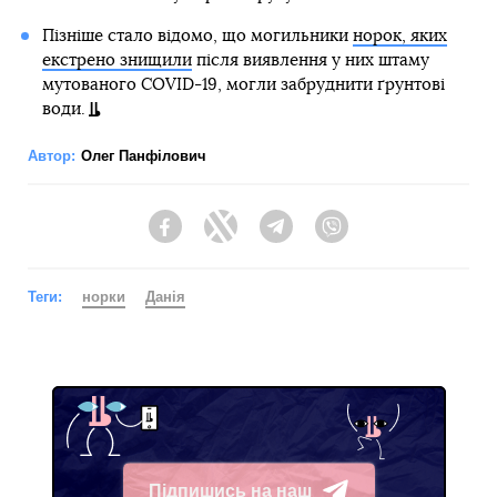
Пізніше стало відомо, що могильники
норок, яких
екстрено знищили
після виявлення у них штаму
мутованого COVID-19, могли забруднити ґрунтові
води.
Автор:
Олег Панфілович
Facebook
Twitter
Telegram
Viber
Теги:
норки
Данія
Підпишись на наш