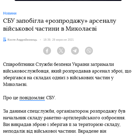
Новини
СБУ запобігла «розпродажу» арсеналу
військової частини в Миколаєві
Автор:
Костя Андрейковець
Дата:
18:39, 28 вересня 2021
Facebook
Twitter
Telegram
Viber
Співробітники Служби безпеки України затримали
військовослужбовця, який розпродавав арсенал зброї, що
зберігався на складах однієї з військових частин у
Миколаєві.
Про це
повідомляє
СБУ.
За даними спецслужби, організатором розпродажу був
начальник складу ракетно-артилерійського озброєння.
Він викрадав зброю і зберігав її за територією складу,
неподалік від військової частини. Вкрадене він