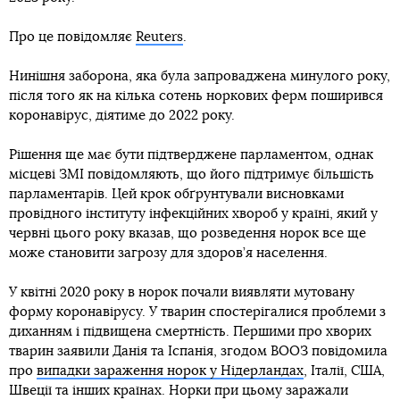
Про це повідомляє
Reuters
.
Нинішня заборона, яка була запроваджена минулого року,
після того як на кілька сотень норкових ферм поширився
коронавірус, діятиме до 2022 року.
Рішення ще має бути підтверджене парламентом, однак
місцеві ЗМІ повідомляють, що його підтримує більшість
парламентарів. Цей крок обґрунтували висновками
провідного інституту інфекційних хвороб у країні, який у
червні цього року вказав, що розведення норок все ще
може становити загрозу для здоров’я населення.
У квітні 2020 року в норок почали виявляти мутовану
форму коронавірусу. У тварин спостерігалися проблеми з
диханням і підвищена смертність. Першими про хворих
тварин заявили Данія та Іспанія, згодом ВООЗ повідомила
про
випадки зараження норок у Нідерландах
, Італії, США,
Швеції та інших країнах. Норки при цьому заражали