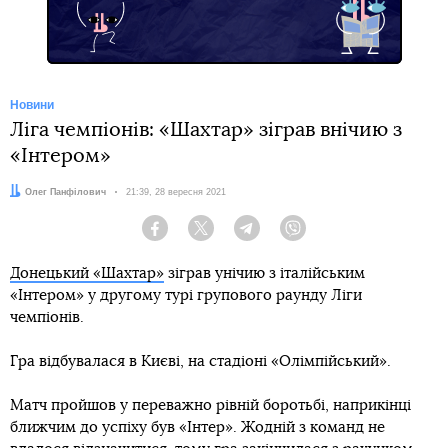
Новини
Ліга чемпіонів: «Шахтар» зіграв внічию з
«Інтером»
Автор:
Олег Панфілович
Дата:
21:39, 28 вересня 2021
Facebook
Twitter
Telegram
Viber
Донецький «Шахтар»
зіграв унічию з італійським
«Інтером» у другому турі групового раунду Ліги
чемпіонів.
Гра відбувалася в Києві, на стадіоні «Олімпійський».
Матч пройшов у переважно рівній боротьбі, наприкінці
ближчим до успіху був «Інтер». Жодній з команд не