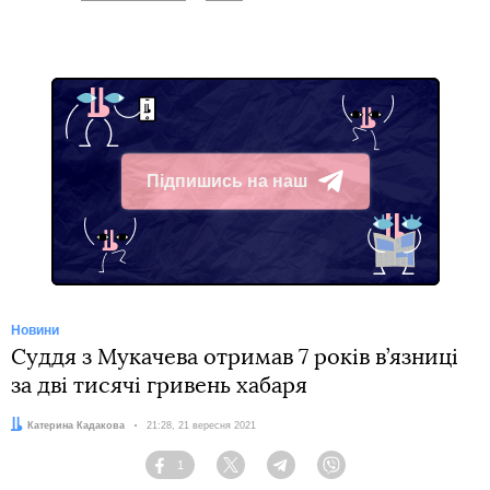
Підпишись на наш
Telegram
Новини
Суддя з Мукачева отримав 7 років в’язниці
за дві тисячі гривень хабаря
Автор:
Катерина Кадакова
Дата:
21:28, 21 вересня 2021
1
Facebook
Twitter
Telegram
Viber