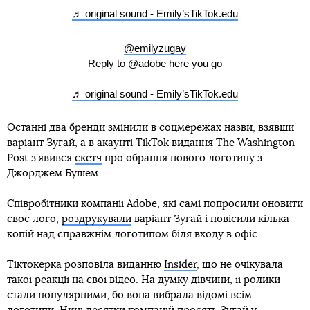
♬ original sound - Emily’sTikTok.edu
@emilyzugay
Reply to @adobe here you go
♬ original sound - Emily’sTikTok.edu
Останні два бренди змінили в соцмережах назви, взявши
варіант Зугай, а в акаунті TikTok видання The Washington
Post з’явився
скетч
про обрання нового логотипу з
Джорджем Бушем.
Співробітники компанії Adobe, які самі попросили оновити
своє лого,
роздрукували
варіант Зугай і повісили кілька
копій над справжнім логотипом біля входу в офіс.
Тіктокерка розповіла виданню
Insider
, що не очікувала
такої реакції на свої відео. На думку дівчини, її ролики
стали популярними, бо вона вибрала відомі всім