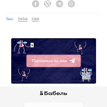
Facebook
Twitter
Telegram
Viber
Теги:
TikTok
США
Підпишись на наш
Telegram