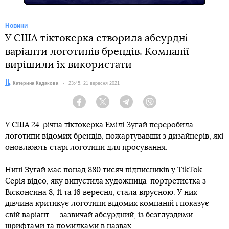
Новини
У США тіктокерка створила абсурдні
варіанти логотипів брендів. Компанії
вирішили їх використати
Автор:
Катерина Кадакова
Дата:
23:45, 21 вересня 2021
Facebook
Twitter
Telegram
Viber
У США 24-річна тіктокерка Емілі Зугай переробила
логотипи відомих брендів, пожартувавши з дизайнерів, які
оновлюють старі логотипи для просування.
Нині Зугай має понад 880 тисяч підписників у TikTok.
Серія відео, яку випустила художница-портретистка з
Вісконсина 8, 11 та 16 вересня, стала вірусною. У них
дівчина критикує логотипи відомих компаній і показує
свій варіант — зазвичай абсурдний, із безглуздими
шрифтами та помилками в назвах.