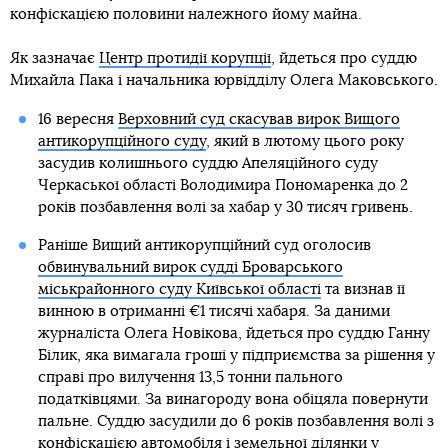
конфіскацією половини належного йому майна.
Як зазначає
Центр протидії корупції
, йдеться про суддю
Михайла Пака і начальника юрвідділу Олега Маковського.
16 вересня
Верховний суд скасував вирок Вищого
антикорупційного суду
, який в лютому цього року
засудив колишнього суддю Апеляційного суду
Черкаської області Володимира Пономаренка до 2
років позбавлення волі за хабар у 30 тисяч гривень.
Раніше Вищий антикорупційний суд оголосив
обвинувальний вирок судді Броварського
міськрайонного суду Київської області
та визнав її
винною в отриманні €1 тисячі хабаря. За даними
журналіста Олега Новікова, йдеться про суддю Ганну
Білик, яка вимагала гроші у підприємства за рішення у
справі про вилучення 13,5 тонни пального
податківцями. За винагороду вона обіцяла повернути
пальне. Суддю засудили до 6 років позбавлення волі з
конфіскацією автомобіля і земельної ділянки у