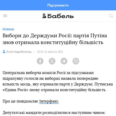
Підтримати
Facebook
Telegram
Twitter
Instagram
Меню
По
по
сай
Новини
Вибори до Держдуми Росії: партія Путіна
знов отримала конституційну більшість
Автор:
Костя Андрейковець
Дата:
18:54, 21 вересня 2021
Facebook
Twitter
Telegram
Viber
Центральна виборча комісія Росії за підсумками
підрахунку голосів на виборах назвала попередню
кількість місць, яку отримали партії у Держдумі. Путінська
«Єдина Росії» знову отримала конституційну більшість.
Про це повідомляє
Інтерфакс
.
Депутатські мандати розподілилися наступним чином: