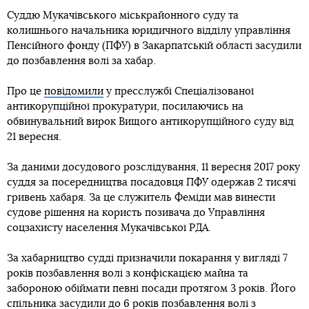
Суддю Мукачівського міськрайонного суду та
колишнього начальника юридичного відділу управління
Пенсійного фонду (ПФУ) в Закарпатській області засудили
до позбавлення волі за хабар.
Про це
повідомили
у пресслужбі Спеціалізованої
антикорупційної прокуратури, посилаючись на
обвинувальний вирок Вищого антикорупційного суду від
21 вересня.
За даними досудового розслідування, 11 вересня 2017 року
суддя за посередництва посадовця ПФУ одержав 2 тисячі
гривень хабаря. За це служитель Феміди мав винести
судове рішення на користь позивача до Управління
соцзахисту населення Мукачівської РДА.
За хабарництво судді призначили покарання у вигляді 7
років позбавлення волі з конфіскацією майна та
забороною обіймати певні посади протягом 3 років. Його
спільника засудили до 6 років позбавлення волі з