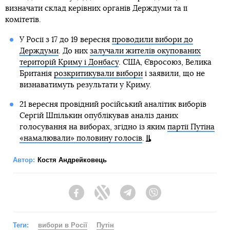
визначати склад керівних органів Держдуми та її
комітетів.
У Росії з 17 до 19 вересня
проводили вибори до
Держдуми
. До них
залучали жителів окупованих
територій Криму і Донбасу
. США, Євросоюз, Велика
Британія
розкритикували вибори
і заявили, що не
визнаватимуть результати у Криму.
21 вересня провідний російський аналітик виборів
Сергій Шпількин опублікував аналіз даних
голосування на виборах, згідно із яким
партії Путіна
«намалювали» половину голосів
.
Автор:
Костя Андрейковець
Facebook
Twitter
Telegram
Viber
Теги:
вибори в Росії
Путін