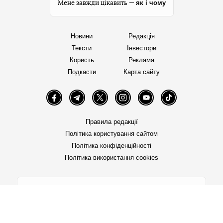
як і чому
Мене завжди цікавить —
Новини
Редакція
Тексти
Інвестори
Користь
Реклама
Подкасти
Карта сайту
Facebook
Telegram
Twitter
Instagram
YouTube
TikTok
Правила редакції
Політика користування сайтом
Політика конфіденційності
Політика використання cookies
«Бабель» працює за підтримки міжнародних
донорів. Вони не впливають на редакційну
політику та зміст публікацій.