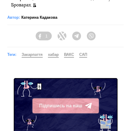
Броварах.
Автор:
Катерина Кадакова
1
Facebook
Twitter
Telegram
Viber
Теги:
Закарпаття
хабар
ВАКС
САП
Підпишись на наш
Telegram