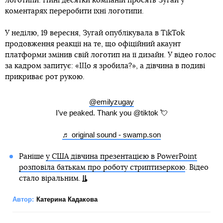
логотипи. Нині десятки компаній просять Зугай у
коментарях переробити їхні логотипи.
У неділю, 19 вересня, Зугай опублікувала в TikTok
продовження реакції на те, що офіційний акаунт
платформи змінив свій логотип на її дизайн. У відео голос
за кадром запитує: «Що я зробила?», а дівчина в подиві
прикриває рот рукою.
@emilyzugay
I’ve peaked. Thank you @tiktok 💘
♬ original sound - swamp.son
Раніше
у США дівчина презентацією в PowerPoint
розповіла батькам про роботу стриптизеркою
. Відео
стало віральним.
Автор:
Катерина Кадакова