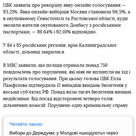
ЦВК заявила про рекордну явку онлайн-голосування —
93,21%. Явка онлайн-виборців Москви становила 96,5%, а
в окупованому Севастополі та Ростовської області, куди
звозили жителів окупованого Донбасу з російськими
паспортами, — 89,64% і 92,01% відповідно.
У 84 з 85 російських регіонів, крім Калінінградської
області, дільниці закрилися.
В МВС заявили, що поліція отримала понад 750
повідомлень про порушення, які ніяк не вплинули на хід і
результати голосування. При цьому голова ЦВК Елла
Памфілова підтвердила 12 випадків вкидань бюлетенів у
восьми субʼєктах РФ. Понад вісім тисяч бюлетенів визнані
недійсними. Від посад відсторонені четверо голів
дільничних комісій. Порушено одну кримінальну справу.
Читайте також:
Вибори до Держдуми: у Молдові «шкодують» через