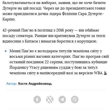
балотуватиметься на виборах, заявив, що не хоче бачити
Дутерте на цій посаді. Через це до президентської гонки
може приєднатися дочка лідера Філіппін Сара Дутерте-
Карпіо.
42-річний Пакʼяо в політиці з 2016 року — він обіймає
посаду сенатора. Раніше він критикував Дутерте за теплі
відносини з Китаєм і вимагав боротися з корупцією.
Менні Пакʼяо є володарем титулів чемпіона світу у
восьми різних вагових категоріях. Пакʼяо програв свій
останній поєдинок 22 серпня, поступившись кубинцю
Йорденісу Угасу рішенням суддів у бою за титул
чемпіона світу в напівсередній вазі за версією WBA.
Автор:
Костя Андрейковець
Facebook
Twitter
Telegram
Viber