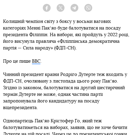
Facebook
Twitter
Telegram
Viber
Колишній чемпіон світу з боксу у восьми вагових
категоріях Менні Пакʼяо буде балотуватися на посаду
президента Філіппін. На вибори, які пройдуть у 2022 році,
його висунула правляча «Філіппінська демократична
партія — Сила народу» (ФДП-СН).
Про це пише
ВВС
.
Чинний президент країни Родріго Дутерте теж входить у
ФДП-СН, очолювану з листопада цього року Пакʼяо.
Згідно із законом, балотуватися на другий шестирічний
термін Дутерте не може, однак частина партії
запропонувала його кандидатуру на посаду
віцепрезидента.
Однопартієць Пакʼяо Крістофер Го, який теж
балотуватиметься на виборах, заявив, що не хоче бачити
Дутерте на цій посаді. Через це до президентської гонки