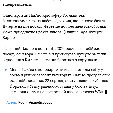
віцепрезидента.
Однопартієць Пакʼяо Крістофер Го, який теж
балотуватиметься на виборах, заявив, що не хоче бачити
Дутерте на цій посаді. Через це до президентської гонки
може приєднатися дочка лідера Філіппін Сара Дутерте-
Карпіо.
42-річний Пакʼяо в політиці з 2016 року — він обіймає
посаду сенатора. Раніше він критикував Дутерте за теплі
відносини з Китаєм і вимагав боротися з корупцією.
Менні Пакʼяо є володарем титулів чемпіона світу у
восьми різних вагових категоріях. Пакʼяо програв свій
останній поєдинок 22 серпня, поступившись кубинцю
Йорденісу Угасу рішенням суддів у бою за титул
чемпіона світу в напівсередній вазі за версією WBA.
Автор:
Костя Андрейковець