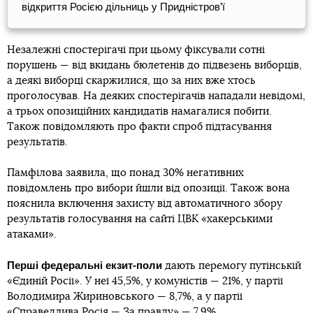
відкриття Росією дільниць у Придністров’ї
Незалежні спостерігачі при цьому фіксували сотні
порушень — від вкидань бюлетенів до підвезень виборців,
а деякі виборці скаржилися, що за них вже хтось
проголосував. На деяких спостерігачів нападали невідомі,
а трьох опозиційних кандидатів намагалися побити.
Також повідомляють про факти спроб підтасування
результатів.
Памфілова заявила, що понад 30% негативних
повідомлень про вибори йшли від опозиції. Також вона
пояснила включення захисту від автоматичного збору
результатів голосування на сайті ЦВК «хакерськими
атаками».
Перші федеральні екзит-поли
дають перемогу путінській
«Єдиній Росії». У неї 45,5%, у комуністів — 21%, у партії
Володимира Жириновського — 8,7%, а у партії
«Справедлива Росія — За правду» — 7,9%.