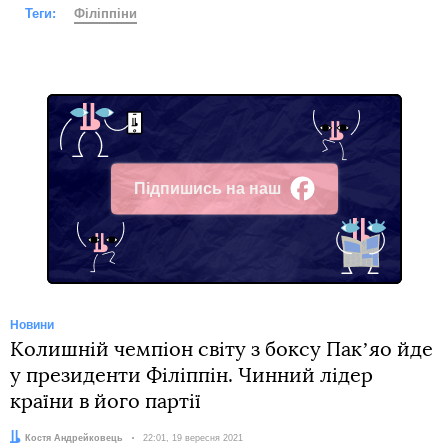
Теги:
Філіппіни
Підпишись на наш
Facebook
Новини
Колишній чемпіон світу з боксу Пакʼяо йде
у президенти Філіппін. Чинний лідер
країни в його партії
Автор:
Костя Андрейковець
Дата:
22:01, 19 вересня 2021