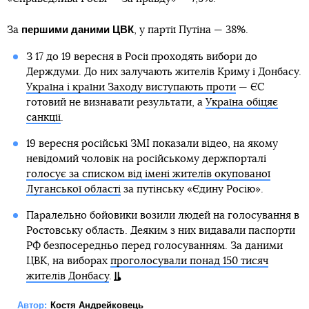
першими даними ЦВК
За
, у партії Путіна — 38%.
З 17 до 19 вересня в Росії проходять вибори до
Держдуми. До них залучають жителів Криму і Донбасу.
Україна і країни Заходу виступають проти
— ЄС
готовий не визнавати результати, а
Україна обіцяє
санкції
.
19 вересня російські ЗМІ показали відео, на якому
невідомий чоловік на російському держпорталі
голосує за списком від імені жителів окупованої
Луганської області
за путінську «Єдину Росію».
Паралельно бойовики возили людей на голосування в
Ростовську область. Деяким з них видавали паспорти
РФ безпосередньо перед голосуванням. За даними
ЦВК, на виборах
проголосували понад 150 тисяч
жителів Донбасу
.
Автор:
Костя Андрейковець