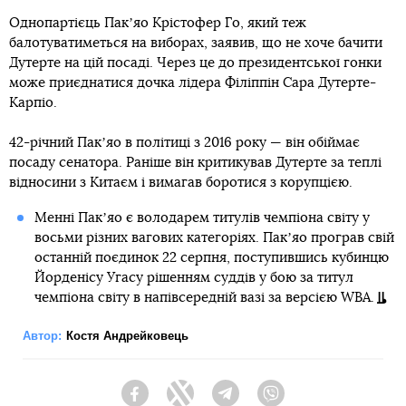
Однопартієць Пакʼяо Крістофер Го, який теж
балотуватиметься на виборах, заявив, що не хоче бачити
Дутерте на цій посаді. Через це до президентської гонки
може приєднатися дочка лідера Філіппін Сара Дутерте-
Карпіо.
42-річний Пакʼяо в політиці з 2016 року — він обіймає
посаду сенатора. Раніше він критикував Дутерте за теплі
відносини з Китаєм і вимагав боротися з корупцією.
Менні Пакʼяо є володарем титулів чемпіона світу у
восьми різних вагових категоріях. Пакʼяо програв свій
останній поєдинок 22 серпня, поступившись кубинцю
Йорденісу Угасу рішенням суддів у бою за титул
чемпіона світу в напівсередній вазі за версією WBA.
Автор:
Костя Андрейковець
Facebook
Twitter
Telegram
Viber