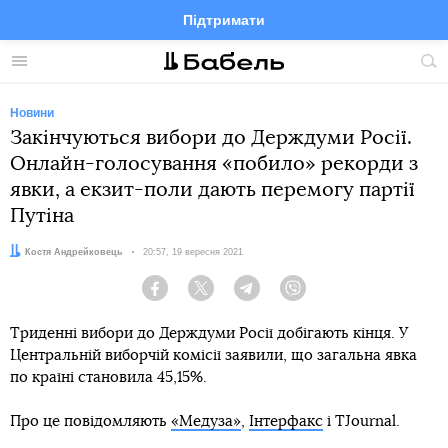
Підтримати
Facebook
Telegram
Twitter
Instagram
Меню
По
по
сай
Новини
Закінчуються вибори до Держдуми Росії.
Онлайн-голосування «побило» рекорди з
явки, а екзит-поли дають перемогу партії
Путіна
Автор:
Костя Андрейковець
Дата:
20:57, 19 вересня 2021
Facebook
Twitter
Telegram
Viber
Триденні вибори до Держдуми Росії добігають кінця. У
Центральній виборчій комісії заявили, що загальна явка
по країні становила 45,15%.
Про це повідомляють
«Медуза»
,
Інтерфакс
і TJournal.