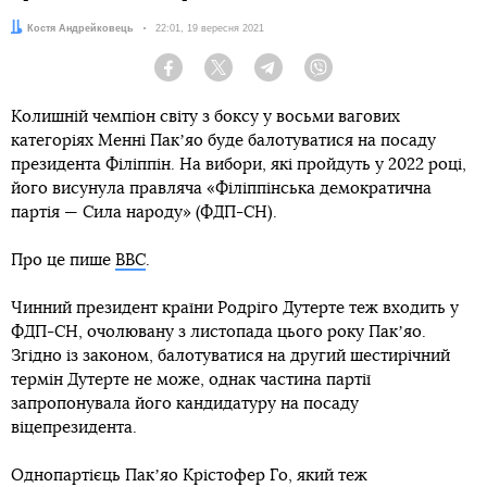
Автор:
Костя Андрейковець
Дата:
22:01, 19 вересня 2021
Facebook
Twitter
Telegram
Viber
Колишній чемпіон світу з боксу у восьми вагових
категоріях Менні Пакʼяо буде балотуватися на посаду
президента Філіппін. На вибори, які пройдуть у 2022 році,
його висунула правляча «Філіппінська демократична
партія — Сила народу» (ФДП-СН).
Про це пише
ВВС
.
Чинний президент країни Родріго Дутерте теж входить у
ФДП-СН, очолювану з листопада цього року Пакʼяо.
Згідно із законом, балотуватися на другий шестирічний
термін Дутерте не може, однак частина партії
запропонувала його кандидатуру на посаду
віцепрезидента.
Однопартієць Пакʼяо Крістофер Го, який теж