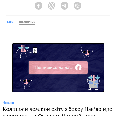
Facebook
Twitter
Telegram
Viber
Теги:
Філіппіни
Підпишись на наш
Facebook
Новини
Колишній чемпіон світу з боксу Пакʼяо йде