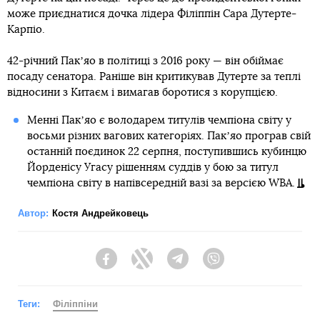
може приєднатися дочка лідера Філіппін Сара Дутерте-
Карпіо.
42-річний Пакʼяо в політиці з 2016 року — він обіймає
посаду сенатора. Раніше він критикував Дутерте за теплі
відносини з Китаєм і вимагав боротися з корупцією.
Менні Пакʼяо є володарем титулів чемпіона світу у
восьми різних вагових категоріях. Пакʼяо програв свій
останній поєдинок 22 серпня, поступившись кубинцю
Йорденісу Угасу рішенням суддів у бою за титул
чемпіона світу в напівсередній вазі за версією WBA.
Автор:
Костя Андрейковець
Facebook
Twitter
Telegram
Viber
Теги:
Філіппіни