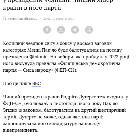
у президенти Філіппін. Чинний лідер
країни в його партії
Автор:
Костя Андрейковець
Дата:
22:01, 19 вересня 2021
Facebook
Twitter
Telegram
Viber
Колишній чемпіон світу з боксу у восьми вагових
категоріях Менні Пакʼяо буде балотуватися на посаду
президента Філіппін. На вибори, які пройдуть у 2022 році,
його висунула правляча «Філіппінська демократична
партія — Сила народу» (ФДП-СН).
Про це пише
ВВС
.
Чинний президент країни Родріго Дутерте теж входить у
ФДП-СН, очолювану з листопада цього року Пакʼяо.
Згідно із законом, балотуватися на другий шестирічний
термін Дутерте не може, однак частина партії
запропонувала його кандидатуру на посаду
віцепрезидента.