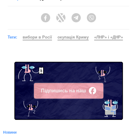
Facebook
Twitter
Telegram
Viber
Теги:
вибори в Росії
окупація Криму
«ЛНР» і «ДНР»
Підпишись на наш
Facebook
Новини