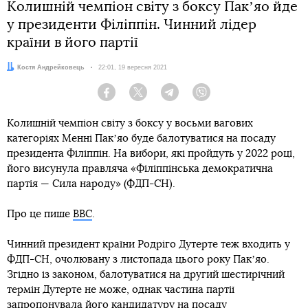
Колишній чемпіон світу з боксу Пакʼяо йде
у президенти Філіппін. Чинний лідер
країни в його партії
Автор:
Костя Андрейковець
Дата:
22:01, 19 вересня 2021
Facebook
Twitter
Telegram
Viber
Колишній чемпіон світу з боксу у восьми вагових
категоріях Менні Пакʼяо буде балотуватися на посаду
президента Філіппін. На вибори, які пройдуть у 2022 році,
його висунула правляча «Філіппінська демократична
партія — Сила народу» (ФДП-СН).
Про це пише
ВВС
.
Чинний президент країни Родріго Дутерте теж входить у
ФДП-СН, очолювану з листопада цього року Пакʼяо.
Згідно із законом, балотуватися на другий шестирічний
термін Дутерте не може, однак частина партії
запропонувала його кандидатуру на посаду