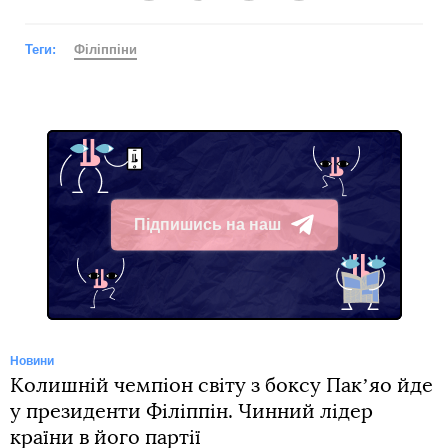
Теги:
Філіппіни
Підпишись на наш
Telegram
Новини
Колишній чемпіон світу з боксу Пакʼяо йде
у президенти Філіппін. Чинний лідер
країни в його партії