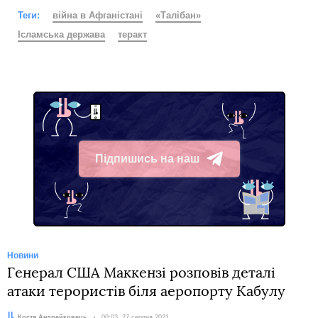
Теги:
війна в Афганістані
«Талібан»
Ісламська держава
теракт
Підпишись на наш
Telegram
Новини
Генерал США Маккензі розповів деталі
атаки терористів біля аеропорту Кабулу
Автор:
Костя Андрейковець
Дата:
00:03, 27 серпня 2021