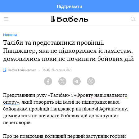
Підтримати
Facebook
Telegram
Twitter
Instagram
Меню
По
по
сай
Новини
Таліби та представники провінції
Панджшер, яка не підкорилася ісламістам,
домовились поки не починати бойових дій
Автор:
Софія Телішевська
Дата:
15:46, 26 серпня 2021
Facebook
Twitter
Telegram
Viber
Представники руху «Талібан» і
«Фронту національного
опору»
, який говорить від імені не підпорядкованої
бойовикам провінції Панджшер на півночі Афганістану,
домовилися не починати бойових дій до наступних
переговорів.
Про це повідомив колишній перший заступник голови