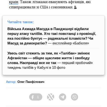
країн
. Також літаками евакуюють афганців, які
співпрацювали зі США і союзниками.
Читайте також:
Війська Ахмада Масуда в Панджшері відбили
першу атаку талібів. Хто такі повстанці з провінції,
яка постійно бунтує — радикальні ісламісти? Чи
Масуд за демократію?
— експлейнер «Бабеля»
Увесь світ стежить за тим, як «Талібан» змінює
Афганістан — обіцяє щасливе життя і свободу
слова. Насправді все не так
— перший «робочий»
тиждень талібів у Кабулі в 10 фото
Автор:
Олег Панфілович
1
Facebook
Twitter
Telegram
Viber