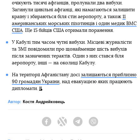
очікують тисячі афганців, пролунали два вибухи.
Загинули цивільні афганці, які намагаються залишити
країну і збираються біля стін аеропорту, а також
11
американських морських піхотинців і один медик ВМС
США
. Ще 15 бійців США отримали поранення.
У Кабулі тим часом чутні вибухи. Місцеві журналісти
та ЗМІ повідомили про щонайменше шість вибухів
після зазначених терактів. Один з них стався біля
аеропорту, інші — на околиці Кабулу.
На території Афганістану досі
залишаються приблизно
90 громадян України
, над евакуацією яких працюють
дипломати.
Автор:
Костя Андрейковець
Facebook
Twitter
Telegram
Viber