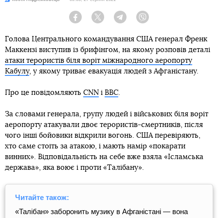
Facebook
Twitter
Telegram
Viber
Голова Центрального командування США генерал Френк
Маккензі виступив із брифінгом, на якому розповів деталі
атаки терористів біля воріт міжнародного аеропорту
Кабулу
, у якому триває евакуація людей з Афганістану.
Про це повідомляють
CNN
і
BBC
.
За словами генерала, групу людей і військових біля воріт
аеропорту атакували двоє терористів-смертників, після
чого інші бойовики відкрили вогонь. США перевіряють,
хто саме стоїть за атакою, і мають намір «покарати
винних». Відповідальність на себе вже взяла «Ісламська
держава», яка воює і проти «Талібану».
Читайте також:
«Талібан» заборонить музику в Афганістані — вона