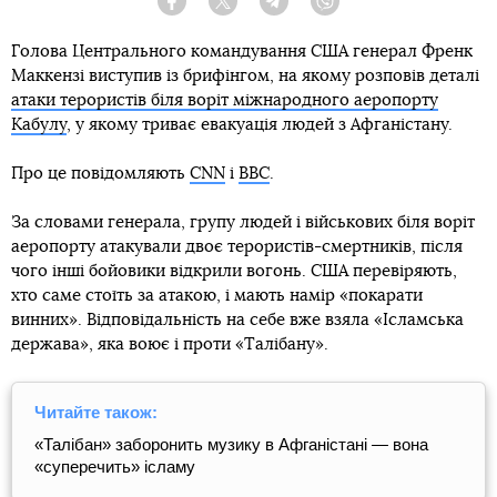
Facebook
Twitter
Telegram
Viber
Голова Центрального командування США генерал Френк
Маккензі виступив із брифінгом, на якому розповів деталі
атаки терористів біля воріт міжнародного аеропорту
Кабулу
, у якому триває евакуація людей з Афганістану.
Про це повідомляють
CNN
і
BBC
.
За словами генерала, групу людей і військових біля воріт
аеропорту атакували двоє терористів-смертників, після
чого інші бойовики відкрили вогонь. США перевіряють,
хто саме стоїть за атакою, і мають намір «покарати
винних». Відповідальність на себе вже взяла «Ісламська
держава», яка воює і проти «Талібану».
Читайте також:
«Талібан» заборонить музику в Афганістані — вона
«суперечить» ісламу