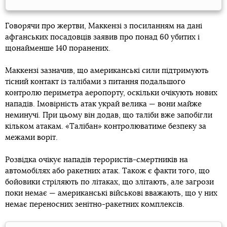
Говорячи про жертви, Маккензі з посиланням на дані
афганських посадовців заявив про понад 60 убитих і
щонайменше 140 поранених.
Маккензі зазначив, що американські сили підтримують
тісний контакт із талібами з питання подальшого
контролю периметра аеропорту, оскільки очікують нових
нападів. Імовірність атак украй велика — вони майже
неминучі. При цьому він додав, що таліби вже запобігли
кільком атакам. «Талібан» контролюватиме безпеку за
межами воріт.
Розвідка очікує нападів терористів-смертників на
автомобілях або ракетних атак. Також є факти того, що
бойовики стріляють по літаках, що злітають, але загрози
поки немає — американські військові вважають, що у них
немає переносних зенітно-ракетних комплексів.