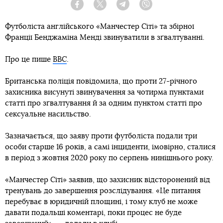
Facebook
Twitter
Telegram
Viber
Футболіста англійського «Манчестер Сіті» та збірної
Франції Бенджаміна Менді звинуватили в зґвалтуванні.
Про це пише
BBC
.
Британська поліція повідомила, що проти 27-річного
захисника висунуті звинувачення за чотирма пунктами
статті про зґвалтування й за одним пунктом статті про
сексуальне насильство.
Зазначається, що заяву проти футболіста подали три
особи старше 16 років, а самі інциденти, імовірно, сталися
в період з жовтня 2020 року по серпень нинішнього року.
«Манчестер Сіті» заявив, що захисник відсторонений від
тренувань до завершення розслідування. «Це питання
перебуває в юридичній площині, і тому клуб не може
давати подальші коментарі, поки процес не буде