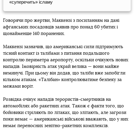
«суперечить» ісламу
Говорячи про жертви, Маккензі з посиланням на дані
афганських посадовців заявив про понад 60 убитих і
щонайменше 140 поранених.
Маккензі зазначив, що американські сили підтримують
тісний контакт із талібами з питання подальшого
контролю периметра аеропорту, оскільки очікують нових
нападів. Імовірність атак украй велика — вони майже
неминучі. При цьому він додав, що таліби вже запобігли
кільком атакам. «Талібан» контролюватиме безпеку за
межами воріт.
Розвідка очікує нападів терористів-смертників на
автомобілях або ракетних атак. Також є факти того, що
бойовики стріляють по літаках, що злітають, але загрози
поки немає — американські військові вважають, що у них
немає переносних зенітно-ракетних комплексів.