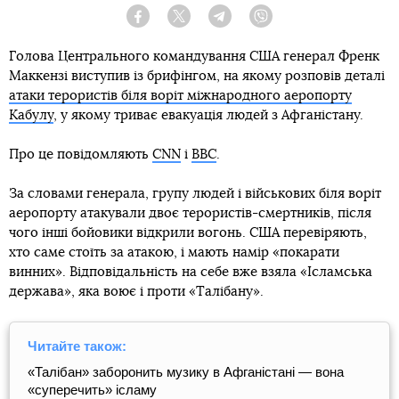
Facebook
Twitter
Telegram
Viber
Голова Центрального командування США генерал Френк
Маккензі виступив із брифінгом, на якому розповів деталі
атаки терористів біля воріт міжнародного аеропорту
Кабулу
, у якому триває евакуація людей з Афганістану.
Про це повідомляють
CNN
і
BBC
.
За словами генерала, групу людей і військових біля воріт
аеропорту атакували двоє терористів-смертників, після
чого інші бойовики відкрили вогонь. США перевіряють,
хто саме стоїть за атакою, і мають намір «покарати
винних». Відповідальність на себе вже взяла «Ісламська
держава», яка воює і проти «Талібану».
Читайте також:
«Талібан» заборонить музику в Афганістані — вона
«суперечить» ісламу