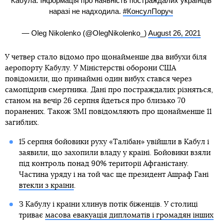
Кабула. Інформація про наявність постраждалих українців
наразі не надходила.
#КонсулПоруч
— Oleg Nikolenko (@OlegNikolenko_)
August 26, 2021
У четвер стало відомо про щонайменше два вибухи біля
аеропорту Кабулу. У Міністерстві оборони США
повідомили, що принаймні один вибух стався через
самопідрив смертника. Дані про постраждалих різняться,
станом на вечір 26 серпня йдеться про близько 70
поранених. Також ЗМІ повідомляють про щонайменше 11
загиблих.
15 серпня бойовики руху «Талібан» увійшли в Кабул і
заявили, що захопили владу у країні. Бойовики взяли
під контроль понад 90% території Афганістану.
Частина уряду і на той час ще президент Ашраф Гані
втекли з країни
.
З Кабулу і країни хлинув потік біженців. У столиці
триває
масова евакуація дипломатів і громадян інших