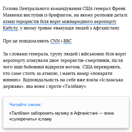
Голова Центрального командування США генерал Френк
Маккензі виступив із брифінгом, на якому розповів деталі
атаки терористів біля воріт міжнародного аеропорту
Кабулу
, у якому триває евакуація людей з Афганістану.
Про це повідомляють
CNN
і
BBC
.
За словами генерала, групу людей і військових біля воріт
аеропорту атакували двоє терористів-смертників, після
чого інші бойовики відкрили вогонь. США перевіряють,
хто саме стоїть за атакою, і мають намір «покарати
винних». Відповідальність на себе вже взяла «Ісламська
держава», яка воює і проти «Талібану».
Читайте також:
«Талібан» заборонить музику в Афганістані — вона
«суперечить» ісламу