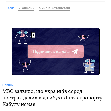
Теги:
«Талібан»
війна в Афганістані
Підпишись на наш
Telegram
Новини
МЗС заявило, що українців серед
постраждалих від вибухів біля аеропорту
Кабулу немає