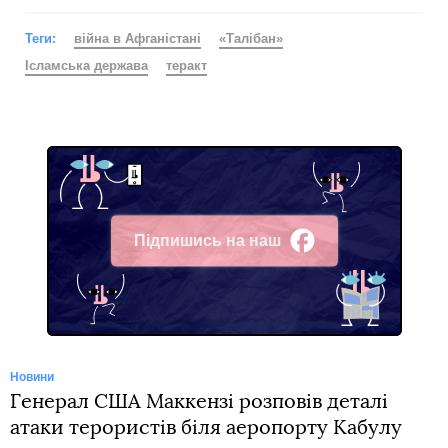
Теги:
війна в Афганістані
«Талібан»
Ісламська держава
теракт
Підпишись на наш
Facebook
Новини
Генерал США Маккензі розповів деталі
атаки терористів біля аеропорту Кабулу