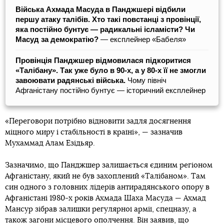
Війська Ахмада Масуда в Панджшері відбили
першу атаку талібів. Хто такі повстанці з провінції,
яка постійно бунтує — радикальні ісламісти? Чи
Масуд за демократію?
— експлейнер «Бабеля»
Провінція Панджшер відмовилася підкоритися
«Талібану». Так уже було в 90-х, а у 80-х її не змогли
завоювати радянські війська.
Чому північ
Афганістану постійно бунтує — історичний експлейнер
«Переговори потрібно відновити задля досягнення
міцного миру і стабільності в країні», — зазначив
Мухаммад Алам Езідьяр.
Зазначимо, що Панджшер залишається єдиним регіоном
Афганістану, який не був захоплений «Талібаном». Там
син одного з головних лідерів антирадянського опору в
Афганістані 1980-х років Ахмада Шаха Масуда — Ахмад
Мансур зібрав залишки регулярної армії, спецназу, а
також загони місцевого ополчення. Він заявив, що