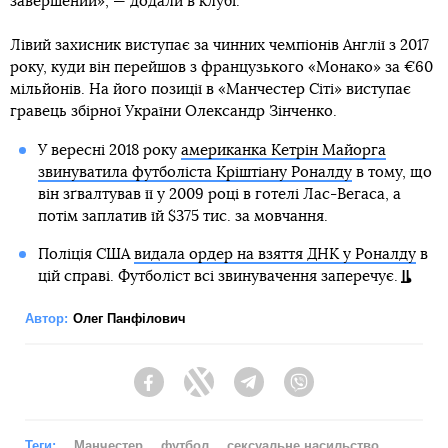
завершений», — додали в клубі.
Лівий захисник виступає за чинних чемпіонів Англії з 2017
року, куди він перейшов з французького «Монако» за €60
мільйонів. На його позиції в «Манчестер Сіті» виступає
гравець збірної України Олександр Зінченко.
У вересні 2018 року
американка Кетрін Майорга
звинуватила футболіста Кріштіану Роналду
в тому, що
він зґвалтував її у 2009 році в готелі Лас-Вегаса, а
потім заплатив їй $375 тис. за мовчання.
Поліція США
видала ордер на взяття ДНК у Роналду
в
цій справі. Футболіст всі звинувачення заперечує.
Автор:
Олег Панфілович
Facebook
Twitter
Telegram
Viber
Теги:
Манчестер
футбол
сексуальне насильство