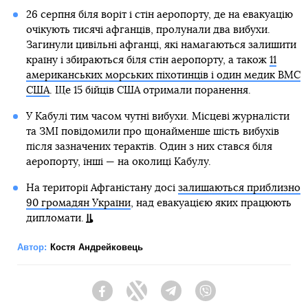
26 серпня біля воріт і стін аеропорту, де на евакуацію
очікують тисячі афганців, пролунали два вибухи.
Загинули цивільні афганці, які намагаються залишити
країну і збираються біля стін аеропорту, а також
11
американських морських піхотинців і один медик ВМС
США
. Ще 15 бійців США отримали поранення.
У Кабулі тим часом чутні вибухи. Місцеві журналісти
та ЗМІ повідомили про щонайменше шість вибухів
після зазначених терактів. Один з них стався біля
аеропорту, інші — на околиці Кабулу.
На території Афганістану досі
залишаються приблизно
90 громадян України
, над евакуацією яких працюють
дипломати.
Автор:
Костя Андрейковець
Facebook
Twitter
Telegram
Viber