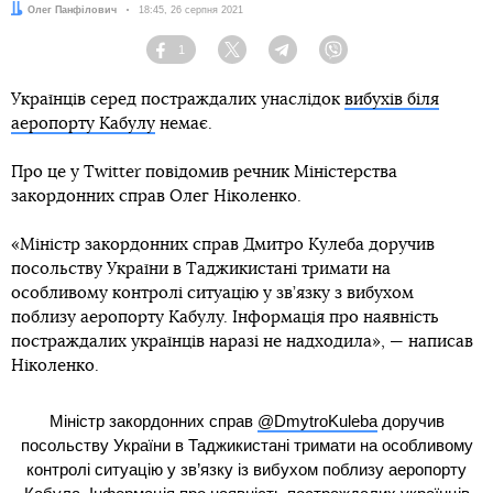
Автор:
Олег Панфілович
Дата:
18:45, 26 серпня 2021
1
Facebook
Twitter
Telegram
Viber
Українців серед постраждалих унаслідок
вибухів біля
аеропорту Кабулу
немає.
Про це у Twitter повідомив речник Міністерства
закордонних справ Олег Ніколенко.
«Міністр закордонних справ Дмитро Кулеба доручив
посольству України в Таджикистані тримати на
особливому контролі ситуацію у зв’язку з вибухом
поблизу аеропорту Кабулу. Інформація про наявність
постраждалих українців наразі не надходила», — написав
Ніколенко.
Міністр закордонних справ
@DmytroKuleba
доручив
посольству України в Таджикистані тримати на особливому
контролі ситуацію у зв’язку із вибухом поблизу аеропорту