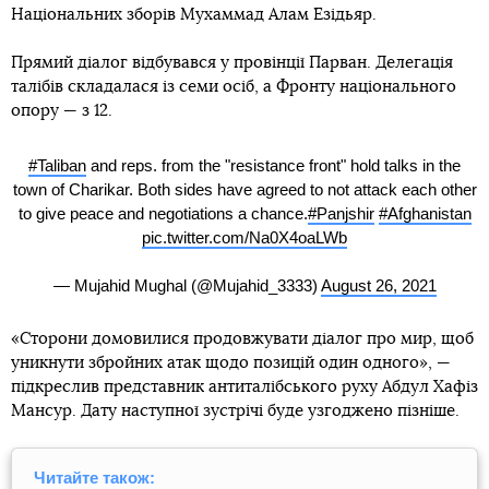
Національних зборів Мухаммад Алам Езідьяр.
Прямий діалог відбувався у провінції Парван. Делегація
талібів складалася із семи осіб, а Фронту національного
опору — з 12.
#Taliban
and reps. from the "resistance front" hold talks in the
town of Charikar. Both sides have agreed to not attack each other
to give peace and negotiations a chance.
#Panjshir
#Afghanistan
pic.twitter.com/Na0X4oaLWb
— Mujahid Mughal (@Mujahid_3333)
August 26, 2021
«Сторони домовилися продовжувати діалог про мир, щоб
уникнути збройних атак щодо позицій один одного», —
підкреслив представник антиталібського руху Абдул Хафіз
Мансур. Дату наступної зустрічі буде узгоджено пізніше.
Читайте також: