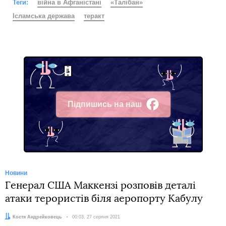
Теги:
війна в Афганістані
«Талібан»
Ісламська держава
теракт
Підпишись на наш
Facebook
Новини
Генерал США Маккензі розповів деталі
атаки терористів біля аеропорту Кабулу
Автор:
Костя Андрейковець
Дата:
00:03, 27 серпня 2021