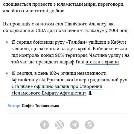
сподівається провести з ісламістами мирні переговори,
але його сили готові до бою.
Ця провінція є оплотом сил Північного Альянсу, які
обʼєдналися зі США для повалення «Талібану» у 2001 році.
15 серпня бойовики руху «Талібан» увійшли в Кабул і
заявили, що захопили владу в країні. Бойовики взяли
під контроль понад 90% територій. Частина уряду і на
той час ще президент Ашраф Гані
втекли з країни
.
19 серпня, в день 102-ї річниці незалежності
Афганістану від Британської імперії радикальний рух
«Талібан» офіційно заявив про створення
«Ісламського Емірату Афганістан»
.
Автор:
Софія Телішевська
Facebook
Twitter
Telegram
Viber