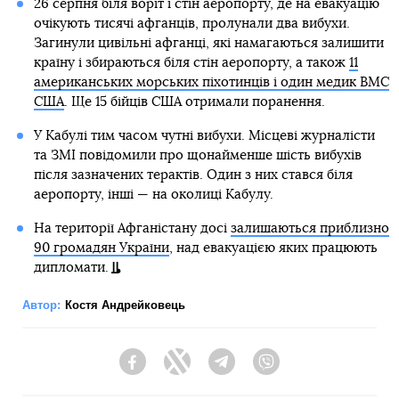
26 серпня біля воріт і стін аеропорту, де на евакуацію
очікують тисячі афганців, пролунали два вибухи.
Загинули цивільні афганці, які намагаються залишити
країну і збираються біля стін аеропорту, а також
11
американських морських піхотинців і один медик ВМС
США
. Ще 15 бійців США отримали поранення.
У Кабулі тим часом чутні вибухи. Місцеві журналісти
та ЗМІ повідомили про щонайменше шість вибухів
після зазначених терактів. Один з них стався біля
аеропорту, інші — на околиці Кабулу.
На території Афганістану досі
залишаються приблизно
90 громадян України
, над евакуацією яких працюють
дипломати.
Автор:
Костя Андрейковець
Facebook
Twitter
Telegram
Viber