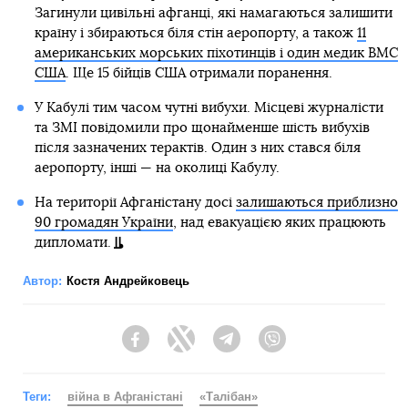
Загинули цивільні афганці, які намагаються залишити
країну і збираються біля стін аеропорту, а також
11
американських морських піхотинців і один медик ВМС
США
. Ще 15 бійців США отримали поранення.
У Кабулі тим часом чутні вибухи. Місцеві журналісти
та ЗМІ повідомили про щонайменше шість вибухів
після зазначених терактів. Один з них стався біля
аеропорту, інші — на околиці Кабулу.
На території Афганістану досі
залишаються приблизно
90 громадян України
, над евакуацією яких працюють
дипломати.
Автор:
Костя Андрейковець
Facebook
Twitter
Telegram
Viber
Теги:
війна в Афганістані
«Талібан»