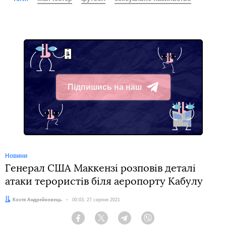
Підпишись на наш
Telegram
Новини
Генерал США Маккензі розповів деталі
атаки терористів біля аеропорту Кабулу
Автор:
Костя Андрейковець
Дата:
00:03, 27 серпня 2021
Facebook
Twitter
Telegram
Viber