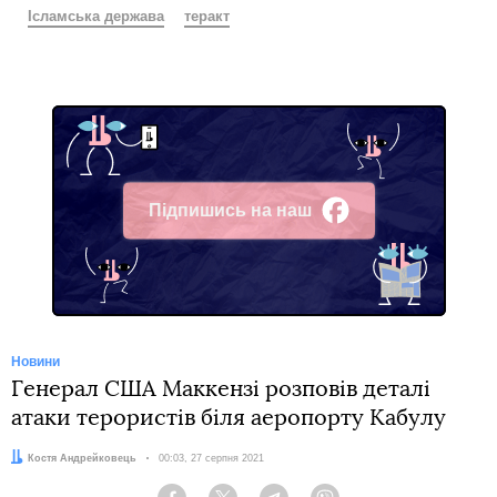
Ісламська держава
теракт
Підпишись на наш
Facebook
Новини
Генерал США Маккензі розповів деталі
атаки терористів біля аеропорту Кабулу
Автор:
Костя Андрейковець
Дата:
00:03, 27 серпня 2021