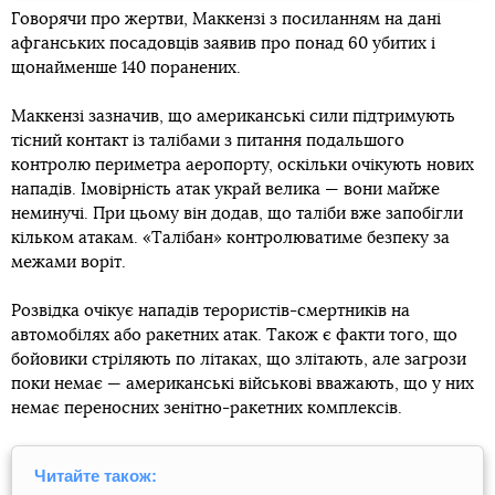
Говорячи про жертви, Маккензі з посиланням на дані
афганських посадовців заявив про понад 60 убитих і
щонайменше 140 поранених.
Маккензі зазначив, що американські сили підтримують
тісний контакт із талібами з питання подальшого
контролю периметра аеропорту, оскільки очікують нових
нападів. Імовірність атак украй велика — вони майже
неминучі. При цьому він додав, що таліби вже запобігли
кільком атакам. «Талібан» контролюватиме безпеку за
межами воріт.
Розвідка очікує нападів терористів-смертників на
автомобілях або ракетних атак. Також є факти того, що
бойовики стріляють по літаках, що злітають, але загрози
поки немає — американські військові вважають, що у них
немає переносних зенітно-ракетних комплексів.
Читайте також: