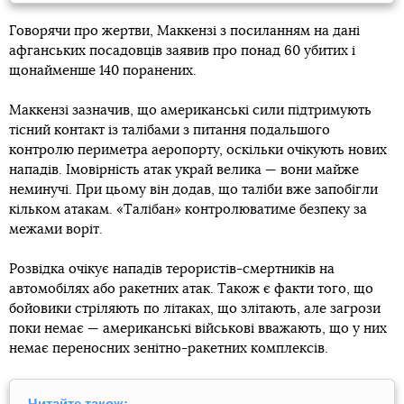
Говорячи про жертви, Маккензі з посиланням на дані
афганських посадовців заявив про понад 60 убитих і
щонайменше 140 поранених.
Маккензі зазначив, що американські сили підтримують
тісний контакт із талібами з питання подальшого
контролю периметра аеропорту, оскільки очікують нових
нападів. Імовірність атак украй велика — вони майже
неминучі. При цьому він додав, що таліби вже запобігли
кільком атакам. «Талібан» контролюватиме безпеку за
межами воріт.
Розвідка очікує нападів терористів-смертників на
автомобілях або ракетних атак. Також є факти того, що
бойовики стріляють по літаках, що злітають, але загрози
поки немає — американські військові вважають, що у них
немає переносних зенітно-ракетних комплексів.
Читайте також: